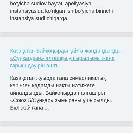
bo‘yicha sudlov hay’ati apellyasiya
instansiyasida ko‘rilgan ish bo‘yicha birinchi
instansiya sudi chiqarga...
Қазақстан Байқоңырды қайта жандандырды:
«Сұңқардың» алғашқы ұшырылымы жаңа
ғарыш дәуірін ашты
Қазақстан жуырда ғана символикалық
көрінген қадамды нақты нәтижеге
айналдырды: Байқоңырдан алғаш рет
«Союз-5/Сұңқар» зымыраны ұшырылды.
Бұл жай ғана ...