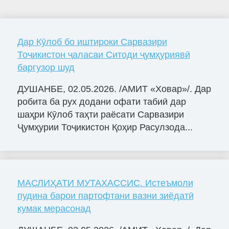
Дар Кӯлоб бо иштироки Сарвазири
Тоҷикистон ҷаласаи Ситоди ҷумҳуриявӣ
баргузор шуд
ДУШАНБЕ, 02.05.2026. /АМИТ «Ховар»/. Дар
робита ба рух додани офати табиӣ дар
шаҳри Кӯлоб таҳти раёсати Сарвазири
Ҷумҳурии Тоҷикистон Қоҳир Расулзода...
МАСЛИҲАТИ МУТАХАССИС. Истеъмоли
пудина барои партофтани вазни зиёдатӣ
кумак мерасонад