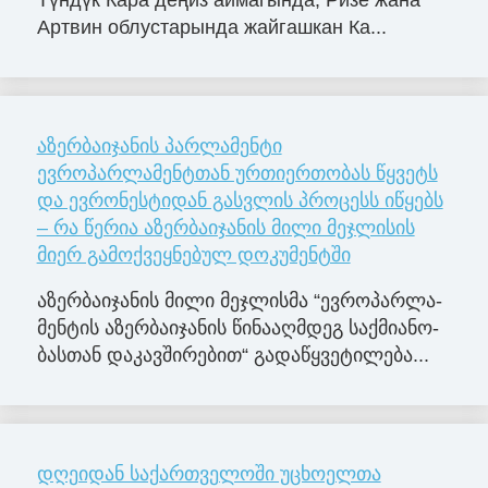
Артвин облустарында жайгашкан Ка...
აზერბაიჯანის პარლამენტი
ევროპარლამენტთან ურთიერთობას წყვეტს
და ევრონესტიდან გასვლის პროცესს იწყებს
– რა წერია აზერბაიჯანის მილი მეჯლისის
მიერ გამოქვეყნებულ დოკუმენტში
აზერ­ბა­ი­ჯა­ნის მილი მე­ჯლის­მა “ევ­რო­პარ­ლა­
მენ­ტის აზერ­ბა­ი­ჯა­ნის წი­ნა­აღ­მდეგ საქ­მი­ა­ნო­
ბას­თან და­კავ­ში­რე­ბით“ გა­და­წყვე­ტი­ლე­ბა...
დღეიდან საქართველოში უცხოელთა