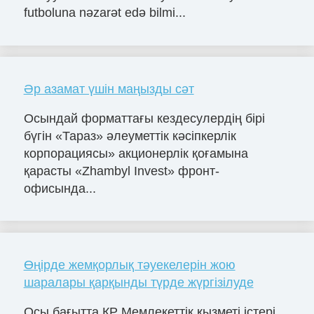
futboluna nəzarət edə bilmi...
Әр азамат үшін маңызды сәт
Осындай форматтағы кездесулердің бірі
бүгін «Тараз» әлеуметтік кәсіпкерлік
корпорациясы» акционерлік қоғамына
қарасты «Zhambyl Invest» фронт-
офисында...
Өңірде жемқорлық тәуекелерін жою
шаралары қарқынды түрде жүргізілуде
Осы бағытта ҚР Мемлекеттік қызметі істері