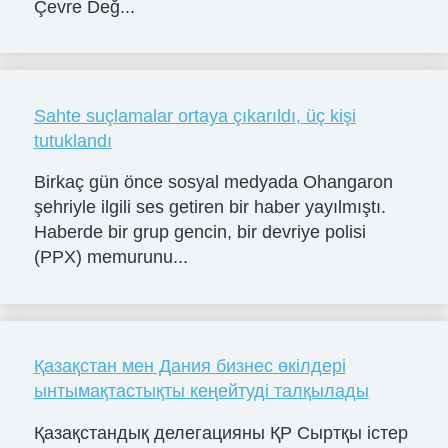
Çevre Değ...
Sahte suçlamalar ortaya çıkarıldı, üç kişi
tutuklandı
Birkaç gün önce sosyal medyada Ohangaron
şehriyle ilgili ses getiren bir haber yayılmıştı.
Haberde bir grup gencin, bir devriye polisi
(PPX) memurunu...
Қазақстан мен Дания бизнес өкілдері
ынтымақтастықты кеңейтуді талқылады
Қазақстандық делегацияны ҚР Сыртқы істер