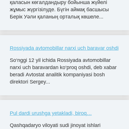
қаласын көгалдандыру бойынша жүйелі
жұмыс жүргізілуде. Бүгін аймақ басшысы
Берік Уәли қаланың орталық көшеле...
Rossiyada avtomobillar narxi uch baravar oshdi
So‘nggi 12 yil ichida Rossiyada avtomobillar
narxi uch baravardan ko‘proq oshdi, deb xabar
beradi Avtostat analitik kompaniyasi bosh
direktori Sergey...
Pul dardi urushga yetakladi, biroq…
Qashqadaryo viloyati sudi jinoyat ishlari