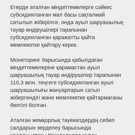
Егерде аталған міндеттемелерге сәйкес
субсидияланған мал басы сақталмай
сатылып жіберілсе, онда ауыл шаруашылық
тауар өндірушілері тарапынан
субсидияланған қаражатты қайта
мемлекетке қайтару керек.
Мониторинг барысында қабылдаған
міндеттемелеріне қарамастан ауыл
шаруашылық тауар өндірушілер тарапынан
110,3 млн. теңгеге субсидияланған ауыл
шаруашылығы жануарларын сатып
жібергендігі және мемлекетке қайтармағаны
белгілі болған.
Аталған жемқорлық тәуекелдердің себеп
салдарын зерделеу барысында