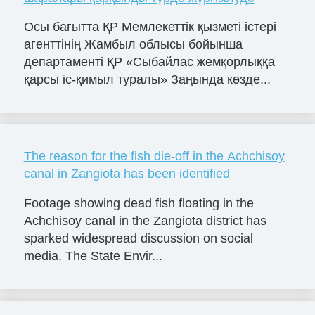
Осы бағытта ҚР Мемлекеттік қызметі істері
агенттінің Жамбыл облысы бойынша
департаменті ҚР «Сыбайлас жемқорлыққа
қарсы іс-қимыл туралы» Заңында көзде...
The reason for the fish die-off in the Achchisoy
canal in Zangiota has been identified
Footage showing dead fish floating in the
Achchisoy canal in the Zangiota district has
sparked widespread discussion on social
media. The State Envir...