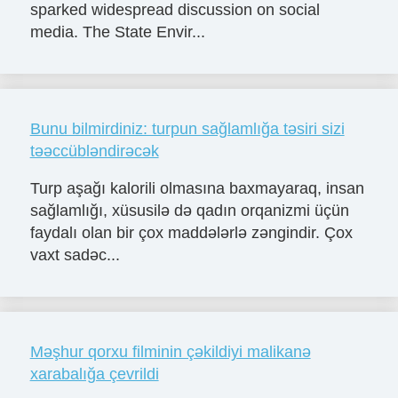
sparked widespread discussion on social
media. The State Envir...
Bunu bilmirdiniz: turpun sağlamlığa təsiri sizi
təəccübləndirəcək
Turp aşağı kalorili olmasına baxmayaraq, insan
sağlamlığı, xüsusilə də qadın orqanizmi üçün
faydalı olan bir çox maddələrlə zəngindir. Çox
vaxt sadəc...
Məşhur qorxu filminin çəkildiyi malikanə
xarabalığa çevrildi