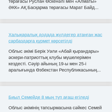
төрағасы Руслан Өскенәлі мен «Алматы»
ӘКК» АҚ Басқарма төрағасы Марат Байд...
Халықаралық додада жүлдегер атанған жас
сарбаздарға құрмет көрсетілді
Облыс әкімі Берік Уәли «Абай қырандары»
әскери-патриоттық клубы мүшелерімен
кездесті. Сәуір айының 19-ы мен 25-і
аралығында Өзбекстан Республикасының...
Биыл Семейде 8 мың түп ағаш егіледі
Облыс әкімінің тапсырмасына сәйкес Семей