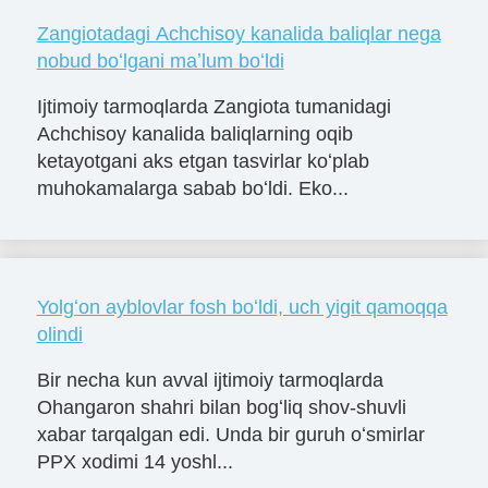
Zangiotadagi Achchisoy kanalida baliqlar nega
nobud boʻlgani maʼlum boʻldi
Ijtimoiy tarmoqlarda Zangiota tumanidagi
Achchisoy kanalida baliqlarning oqib
ketayotgani aks etgan tasvirlar koʻplab
muhokamalarga sabab boʻldi. Eko...
Yolgʻon ayblovlar fosh boʻldi, uch yigit qamoqqa
olindi
Bir necha kun avval ijtimoiy tarmoqlarda
Ohangaron shahri bilan bogʻliq shov-shuvli
xabar tarqalgan edi. Unda bir guruh oʻsmirlar
PPX xodimi 14 yoshl...