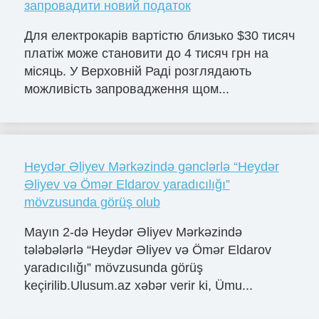
запровадити новий податок
Для електрокарів вартістю близько $30 тисяч
платіж може становити до 4 тисяч грн на
місяць. У Верховній Раді розглядають
можливість запровадження щом...
Heydər Əliyev Mərkəzində gənclərlə “Heydər
Əliyev və Ömər Eldarov yaradıcılığı”
mövzusunda görüş olub
Mayın 2-də Heydər Əliyev Mərkəzində
tələbələrlə “Heydər Əliyev və Ömər Eldarov
yaradıcılığı” mövzusunda görüş
keçirilib.Ulusum.az xəbər verir ki, Ümu...