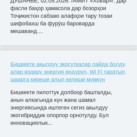
ДУШАНБЕ, 02.05.2026. /АМИТ «Ховар»/. Дар
фасли баҳор ҳамасола дар бозорҳои
Тоҷикистон сабзаю алафҳои тару тозаи
шифобахш ба фурӯш бароварда
мешаванд....
Бишкекте акылдуу экосуткалар пайда болду,
алар өздөрү энергия өндүрүп, Wi Fi таратып,
шаарга киреше алып келиши мүмкүн
Бишкекте пилоттук долбоор башталды,
анын алкагында күн жана шамал
энергиясында иштеген сегиз акылдуу
экогибриддик опорлор орнотулду. Бул
инновациялык...