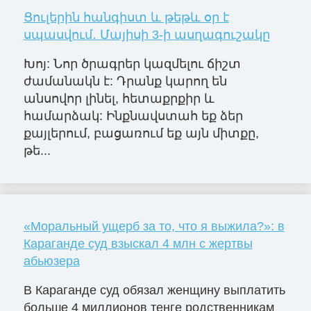
Ցուլերին հանգիստ և թեթև օր է
սպասվում․ Մայիսի 3-ի ասղագուշակը
Խոյ: Նոր ծրագրեր կազմելու ճիշտ
ժամանակն է: Դրանք կարող են
անսովոր լինել, հետաքրքիր և
համարձակ: Ինքնավստահ եք ձեր
քայլերում, բացառում եք այն միտքը,
թե...
«Моральный ущерб за то, что я выжила?»: в
Караганде суд взыскал 4 млн с жертвы
абьюзера
В Караганде суд обязал женщину выплатить
больше 4 миллионов тенге родственникам