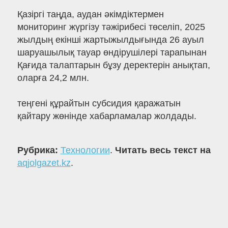
Қазіргі таңда, аудан әкімдіктермен
мониторинг жүргізу тәжірибесі төселіп, 2025
жылдың екінші жартыжылдығында 26 ауыл
шаруашылық тауар өндірушілері тарапынан
Қағида талаптарын бұзу деректерін анықтап,
оларға 24,2 млн.
теңгені құрайтын субсидия қаражатын
қайтару жөнінде хабарламалар жолдады.
Рубрика:
Технологии
.
Читать весь текст на
aqjolgazet.kz
.