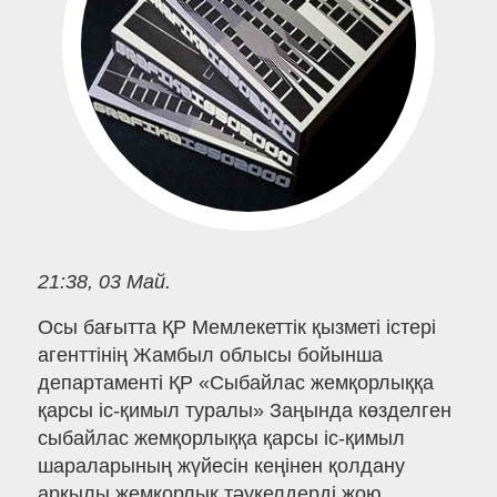
21:38, 03 Май.
Осы бағытта ҚР Мемлекеттік қызметі істері
агенттінің Жамбыл облысы бойынша
департаменті ҚР «Сыбайлас жемқорлыққа
қарсы іс-қимыл туралы» Заңында көзделген
сыбайлас жемқорлыққа қарсы іс-қимыл
шараларының жүйесін кеңінен қолдану
арқылы жемқорлық тәукелдерді жою