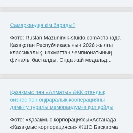
Самарқандқа кім барады?
Фото: Ruslan Mazunin/lk-stuido.comАстанада
Қазақстан Республикасының 2026 жылғы
классикалық шахматтан чемпионатының
финалы басталды. Онда жай медальд...
Қазақмыс пен «Алматы» ӘКК отандық
бизнес пен өңіраралық кооперацияны
дамыту туралы меморандумға қол қойды
Фото: «Қазақмыс корпорациясы»Астанада
«Қазақмыс корпорациясы» ЖШС Басқарма