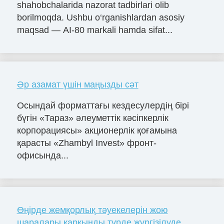
shahobchalarida nazorat tadbirlari olib
borilmoqda. Ushbu o‘rganishlardan asosiy
maqsad — AI-80 markali hamda sifat...
Әр азамат үшін маңызды сәт
Осындай форматтағы кездесулердің бірі
бүгін «Тараз» әлеуметтік кәсіпкерлік
корпорациясы» акционерлік қоғамына
қарасты «Zhambyl Invest» фронт-
офисында...
Өңірде жемқорлық тәуекелерін жою
шаралары қарқынды түрде жүргізілуде