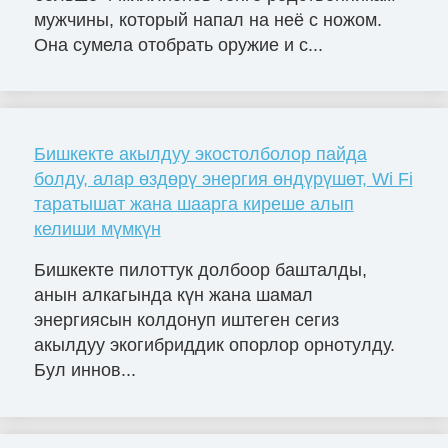
мужчины, который напал на неё с ножом.
Она сумела отобрать оружие и с...
Бишкекте акылдуу экостолболор пайда
болду, алар өздөрү энергия өндүрүшөт, Wi Fi
таратышат жана шаарга киреше алып
келиши мүмкүн
Бишкекте пилоттук долбоор башталды,
анын алкагында күн жана шамал
энергиясын колдонуп иштеген сегиз
акылдуу экогибриддик опорлор орнотулду.
Бул иннов...