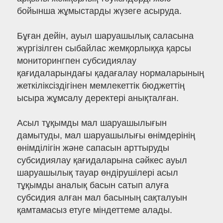
бойынша жұмыстарды жүзеге асыруда.
Бұған дейін, ауыл шаруашылық саласына
жүргізілген сыбайлас жемқорлыққа қарсы
мониторингпен субсидиялау
қағидаларындағы қадағалау нормаларының
жеткіліксіздігінен мемлекеттік бюджеттің
ысыра жұмсалу деректері анықталған.
Асыл тұқымды мал шаруашылығын
дамытуды, мал шаруашылығы өнімдерінің
өнімділігін және сапасын арттыруды
субсидиялау қағидаларына сәйкес ауыл
шаруашылық тауар өндірушілері асыл
тұқымды аналық басын сатып алуға
субсидия алған мал басының сақталуын
қамтамасыз етуге міндеттеме алады.