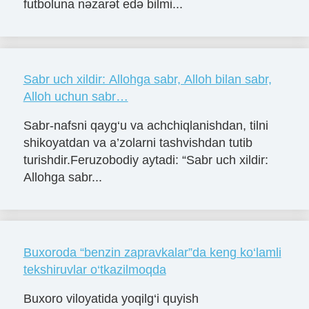
futboluna nəzarət edə bilmi...
Sabr uch xildir: Allohga sabr, Alloh bilan sabr,
Alloh uchun sabr…
Sabr-nafsni qayg‘u va achchiqlanishdan, tilni
shikoyatdan va a’zolarni tashvishdan tutib
turishdir.Feruzobodiy aytadi: “Sabr uch xildir:
Allohga sabr...
Buxoroda “benzin zapravkalar”da keng ko‘lamli
tekshiruvlar o‘tkazilmoqda
Buxoro viloyatida yoqilg‘i quyish