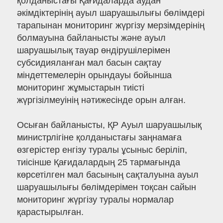
қолданыстағы Қағидаларда аудан
әкімдіктерінің ауыл шаруашылығы бөлімдері
тарапынан мониторинг жүргізу мерзімдерінің
болмауына байланысты және ауыл
шаруашылық тауар өндірушілерімен
субсидияланған мал басын сақтау
міндеттемелерін орындауы бойынша
мониторинг жұмыстарын тиісті
жүргізілмеуінің нәтижесінде орын алған.
Осыған байланысты, ҚР Ауыл шаруашылық
министрлігіне қолданыстағы заңнамаға
өзгерістер енгізу туралы ұсыныс беріліп,
тиісінше Қағидалардың 25 тармағында
көрсетілген мал басының сақталуына ауыл
шаруашылығы бөлімдерімен тоқсан сайын
мониторинг жүргізу туралы нормалар
қарастырылған.