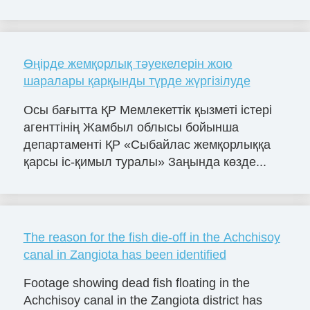
Өңірде жемқорлық тәуекелерін жою
шаралары қарқынды түрде жүргізілуде
Осы бағытта ҚР Мемлекеттік қызметі істері
агенттінің Жамбыл облысы бойынша
департаменті ҚР «Сыбайлас жемқорлыққа
қарсы іс-қимыл туралы» Заңында көзде...
The reason for the fish die-off in the Achchisoy
canal in Zangiota has been identified
Footage showing dead fish floating in the
Achchisoy canal in the Zangiota district has