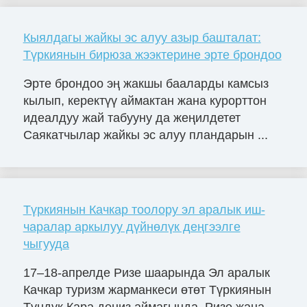
Кыялдагы жайкы эс алуу азыр башталат:
Түркиянын бирюза жээктерине эрте брондоо
Эрте брондоо эң жакшы бааларды камсыз
кылып, керектүү аймактан жана курорттон
идеалдуу жай табууну да жеңилдетет
Саякатчылар жайкы эс алуу пландарын ...
Түркиянын Качкар тоолору эл аралык иш-
чаралар аркылуу дүйнөлүк деңгээлге
чыгууда
17–18-апрелде Ризе шаарында Эл аралык
Качкар туризм жарманкеси өтөт Түркиянын
Түндүк Кара деңиз аймагында, Ризе жана