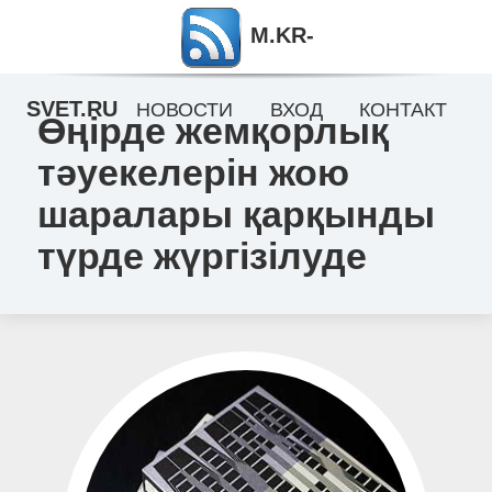
M.KR-
SVET.RU
НОВОСТИ
ВХОД
КОНТАКТ
Өңірде жемқорлық
тәуекелерін жою
шаралары қарқынды
түрде жүргізілуде