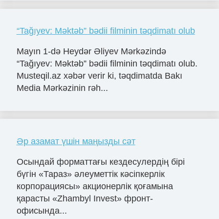
“Tağıyev: Məktəb” bədii filminin təqdimatı olub
Mayın 1-də Heydər Əliyev Mərkəzində
“Tağıyev: Məktəb” bədii filminin təqdimatı olub.
Musteqil.az xəbər verir ki, təqdimatda Bakı
Media Mərkəzinin rəh...
Әр азамат үшін маңызды сәт
Осындай форматтағы кездесулердің бірі
бүгін «Тараз» әлеуметтік кәсіпкерлік
корпорациясы» акционерлік қоғамына
қарасты «Zhambyl Invest» фронт-
офисында...