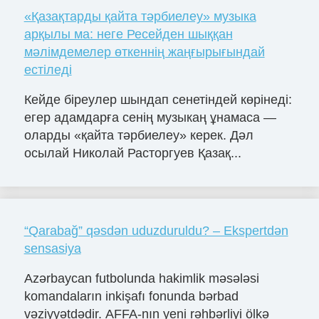
«Қазақтарды қайта тәрбиелеу» музыка
арқылы ма: неге Ресейден шыққан
мәлімдемелер өткеннің жаңғырығындай
естіледі
Кейде біреулер шындап сенетіндей көрінеді:
егер адамдарға сенің музыкаң ұнамаса —
оларды «қайта тәрбиелеу» керек. Дәл
осылай Николай Расторгуев Қазақ...
“Qarabağ” qəsdən uduzduruldu? – Ekspertdən
sensasiya
Azərbaycan futbolunda hakimlik məsələsi
komandaların inkişafı fonunda bərbad
vəziyyətdədir. AFFA-nın yeni rəhbərliyi ölkə