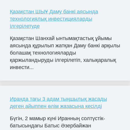
Қазақстан ШЫҰ Даму банкі аясында
технологиялық инвестицияларды
ілгерілетуде
Қазақстан Шанхай ынтымақтастық ұйымы
аясында құрылып жатқан Даму банкі арқылы
болашақ технологияларды
қаржыландыруды ілгерілетіп, халықаралық
инвести...
Иранда тағы 3 адам тыңшылық жасады
деген айыппен өлім жазасына кесілді
Бүгін, 2 мамыр күні Иранның солтүстік-
батысындағы Батыс Әзербайжан