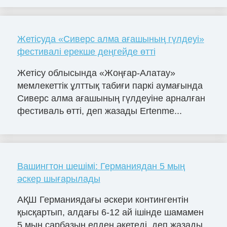
Жетісуда «Сиверс алма ағашының гүлдеуі»
фестивалі ерекше деңгейде өтті
Жетісу облысында «Жоңғар-Алатау»
мемлекеттік ұлттық табиғи паркі аумағында
Сиверс алма ағашының гүлдеуіне арналған
фестиваль өтті, деп жазады Ertenme...
Вашингтон шешімі: Германиядан 5 мың
әскер шығарылады
АҚШ Германиядағы әскери контингентін
қысқартып, алдағы 6-12 ай ішінде шамамен
5 мың сарбазын елден әкетеді, деп жазады