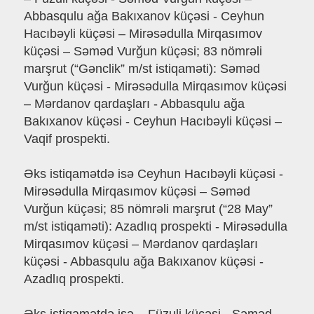
Abbasqulu ağa Bakıxanov küçəsi - Ceyhun
Hacıbəyli küçəsi – Mirəsədulla Mirqasımov
küçəsi – Səməd Vurğun küçəsi; 83 nömrəli
marşrut (“Gənclik” m/st istiqaməti): Səməd
Vurğun küçəsi - Mirəsədulla Mirqasımov küçəsi
– Mərdanov qardaşları - Abbasqulu ağa
Bakıxanov küçəsi - Ceyhun Hacıbəyli küçəsi –
Vaqif prospekti.
Əks istiqamətdə isə Ceyhun Hacıbəyli küçəsi -
Mirəsədulla Mirqasımov küçəsi – Səməd
Vurğun küçəsi; 85 nömrəli marşrut (“28 May”
m/st istiqaməti): Azadlıq prospekti - Mirəsədulla
Mirqasımov küçəsi – Mərdanov qardaşları
küçəsi - Abbasqulu ağa Bakıxanov küçəsi -
Azadlıq prospekti.