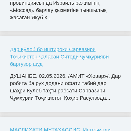
провинциясында Израиль режимінің
«Моссад» барлау қызметіне тыңшылық
жасаған Якуб К...
Дар Кӯлоб бо иштироки Сарвазири
Тоҷикистон ҷаласаи Ситоди ҷумҳуриявӣ
баргузор шуд
ДУШАНБЕ, 02.05.2026. /АМИТ «Ховар»/. Дар
робита ба рух додани офати табиӣ дар
шаҳри Кӯлоб таҳти раёсати Сарвазири
Ҷумҳурии Тоҷикистон Қоҳир Расулзода...
МАСЛИҲАТИ МУТАХАССИС. Истеъмоли