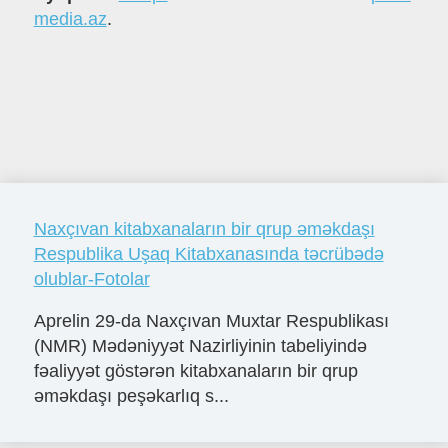
media.az
.
Naxçıvan kitabxanaların bir qrup əməkdaşı
Respublika Uşaq Kitabxanasında təcrübədə
olublar-Fotolar
Aprelin 29-da Naxçıvan Muxtar Respublikası
(NMR) Mədəniyyət Nazirliyinin tabeliyində
fəaliyyət göstərən kitabxanaların bir qrup
əməkdaşı peşəkarlıq s...