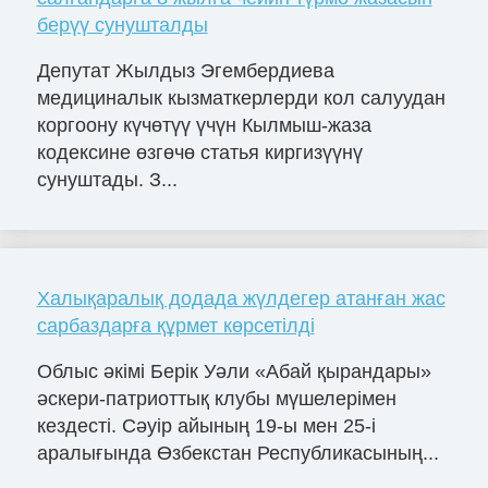
берүү сунушталды
Депутат Жылдыз Эгембердиева
медициналык кызматкерлерди кол салуудан
коргоону күчөтүү үчүн Кылмыш-жаза
кодексине өзгөчө статья киргизүүнү
сунуштады. З...
Халықаралық додада жүлдегер атанған жас
сарбаздарға құрмет көрсетілді
Облыс әкімі Берік Уәли «Абай қырандары»
әскери-патриоттық клубы мүшелерімен
кездесті. Сәуір айының 19-ы мен 25-і
аралығында Өзбекстан Республикасының...