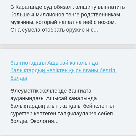
В Караганде суд обязал женщину выплатить
больше 4 миллионов тенге родственникам
мужчины, который напал на неё с ножом.
Она сумела отобрать оружие и с...
Зангиотадағы Ащысай каналында
балықтардың неліктен қырылғаны белгілі
болды
Әлеуметтік желілерде Зангиата
ауданындағы Ащысай каналында
балықтардың ағып жатқаны бейнеленген
суреттер көптеген талқылауларға себеп
болды. Экология...