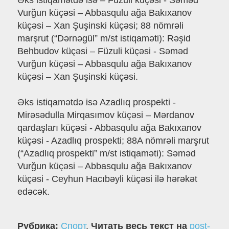
Əks istiqamətdə isə – Füzuli küçəsi - Səməd
Vurğun küçəsi – Abbasqulu ağa Bakıxanov
küçəsi – Xan Şuşinski küçəsi; 88 nömrəli
marşrut (“Dərnəgül” m/st istiqaməti): Rəşid
Behbudov küçəsi – Füzuli küçəsi - Səməd
Vurğun küçəsi – Abbasqulu ağa Bakıxanov
küçəsi – Xan Şuşinski küçəsi.
Əks istiqamətdə isə Azadlıq prospekti -
Mirəsədulla Mirqasımov küçəsi – Mərdanov
qardaşları küçəsi - Abbasqulu ağa Bakıxanov
küçəsi - Azadlıq prospekti; 88A nömrəli marşrut
(“Azadlıq prospekti” m/st istiqaməti): Səməd
Vurğun küçəsi – Abbasqulu ağa Bakıxanov
küçəsi - Ceyhun Hacıbəyli küçəsi ilə hərəkət
edəcək.
Рубрика:
Спорт
.
Читать весь текст на
post-