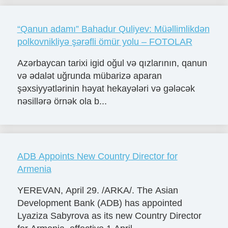
“Qanun adamı” Bahadur Quliyev: Müəllimlikdən
polkovnikliyə şərəfli ömür yolu – FOTOLAR
Azərbaycan tarixi igid oğul və qızlarının, qanun
və ədalət uğrunda mübarizə aparan
şəxsiyyətlərinin həyat hekayələri və gələcək
nəsillərə örnək ola b...
ADB Appoints New Country Director for
Armenia
YEREVAN, April 29. /ARKA/. The Asian
Development Bank (ADB) has appointed
Lyaziza Sabyrova as its new Country Director