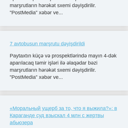
marşrutların hərəkət sxemi dəyişdirilir.
”PostMedia” xəbər ve...
7 avtobusun marşrutu dəyişdirildi
Paytaxtın küçə və prospektlərində mayın 4-dək
aparılacaq təmir işləri ilə əlaqədar bəzi
marşrutların hərəkət sxemi dəyişdirilir.
”PostMedia” xəbər ve...
«Моральный ущерб за то, что я выжила?»: в
Караганде суд взыскал 4 млн с жертвы
абьюзера