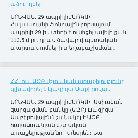
աճուրդներ
ԵՐԵՎԱՆ, 29 ապրիլի․/ԱՌԿԱ/․
Հայաստանի ֆոնդային բորսայում
ապրիլի 29-ին տեղի է ունեցել ավելի քան
112.5 մլրդ դրամ ծավալով պետական
պարտատոմսերի տեղաբաշխման...
ՀՀ–ում ԱԶԲ մշտական առաքելությունը
գլխավորել է Լյազիզա Սաբիրովան
ԵՐԵՎԱՆ, 29 ապրիլի․/ԱՌԿԱ/․ Ասիական
զարգացման բանկը (ԱԶԲ) Լյազիզա
Սաբիրովային նշանակել է ԱԶԲ
հայաստանյան մշտական
առաքելության նոր տնօրեն։ Նա