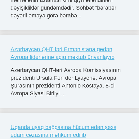
dəyişikliklər gündəmdədir. Söhbət “bərabər
dəyərli əməyə görə bərabə...
Azərbaycan QHT-ləri Ermənistana gedən
Avropa liderlərinə açıq məktub ünvanlayıb
Azərbaycan QHT-ləri Avropa Komissiyasının
prezidenti Ursula Fon der Lyayenə, Avropa
Şurasının prezidenti Antonio Kostaya, 8-ci
Avropa Siyasi Birliyi ...
Uqanda uşaq bağçasına hücum edən şəxs
edam cəzasına məhkum edilib