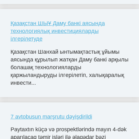
Қазақстан ШЫҰ Даму банкі аясында
технологиялық инвестицияларды
ілгерілетуде
Қазақстан Шанхай ынтымақтастық ұйымы
аясында құрылып жатқан Даму банкі арқылы
болашақ технологияларды
қаржыландыруды ілгерілетіп, халықаралық
инвести...
7 avtobusun marşrutu dəyişdirildi
Paytaxtın küçə və prospektlərində mayın 4-dək
aparılacaq təmir işləri ilə əlaqədar bəzi