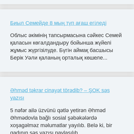
Биыл Семейде 8 мың түп ағаш егіледі
Облыс әкімінің тапсырмасына сәйкес Семей
қаласын көгалдандыру бойынша жүйелі
жұмыс жүргізілуде. Бүгін аймақ басшысы
Берік Уәли қаланың орталық көшеле...
Əhməd təkrar cinayət törədib? – ŞOK səs
yazısı
5 nəfər ailə üzvünü qətlə yetirən Əhməd
Əhmədovla bağlı sosial şəbəkələrdə
xoşagəlməz məlumatlar yayılıb. Belə ki, bir
qadının səs yazısı paylaşılıb....