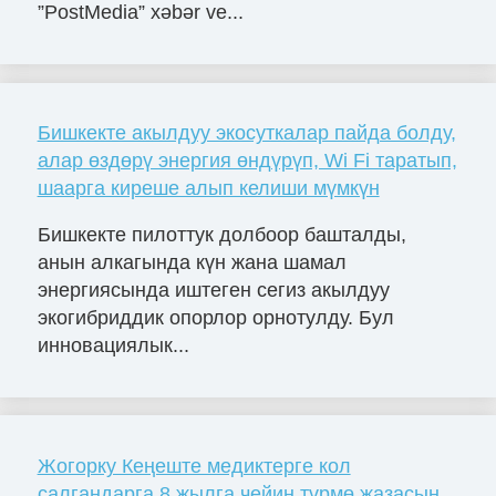
”PostMedia” xəbər ve...
Бишкекте акылдуу экосуткалар пайда болду,
алар өздөрү энергия өндүрүп, Wi Fi таратып,
шаарга киреше алып келиши мүмкүн
Бишкекте пилоттук долбоор башталды,
анын алкагында күн жана шамал
энергиясында иштеген сегиз акылдуу
экогибриддик опорлор орнотулду. Бул
инновациялык...
Жогорку Кеңеште медиктерге кол
салгандарга 8 жылга чейин түрмө жазасын