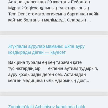
Астана қаласында 20 жастағы Есболған
Мұрат Жеңісханұлының туыстары оның
Tem.Dent стоматологиясына барғаннан кейін
қайтыс болғанын мәлімдеді. Олардың ...
Жұқпалы аурулар маманы: Екпе ауру
қоздырады деген — қауесет
Вакцина туралы ең кең тараған қате
түсініктердің бірі — екпенің аутизм тудырып,
ауру қоздырады деген сөз. Астанадан
келген медицина ғылымдарының докт...
Zangiota'daki Achchisoy kanalında balık