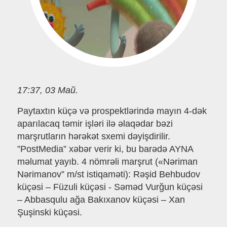
17:37, 03 Май.
Paytaxtın küçə və prospektlərində mayın 4-dək
aparılacaq təmir işləri ilə əlaqədar bəzi
marşrutların hərəkət sxemi dəyişdirilir.
”PostMedia” xəbər verir ki, bu barədə AYNA
məlumat yayıb. 4 nömrəli marşrut («Nəriman
Nərimanov” m/st istiqaməti): Rəşid Behbudov
küçəsi – Füzuli küçəsi - Səməd Vurğun küçəsi
– Abbasqulu ağa Bakıxanov küçəsi – Xan
Şuşinski küçəsi.