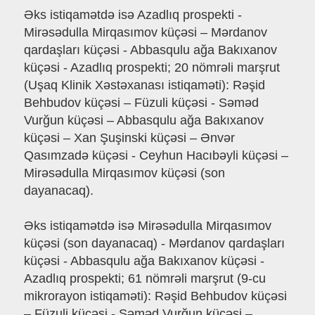
Əks istiqamətdə isə Azadlıq prospekti -
Mirəsədulla Mirqasımov küçəsi – Mərdanov
qardaşları küçəsi - Abbasqulu ağa Bakıxanov
küçəsi - Azadlıq prospekti; 20 nömrəli marşrut
(Uşaq Klinik Xəstəxanası istiqaməti): Rəşid
Behbudov küçəsi – Füzuli küçəsi - Səməd
Vurğun küçəsi – Abbasqulu ağa Bakıxanov
küçəsi – Xan Şuşinski küçəsi – Ənvər
Qasımzadə küçəsi - Ceyhun Hacıbəyli küçəsi –
Mirəsədulla Mirqasımov küçəsi (son
dayanacaq).
Əks istiqamətdə isə Mirəsədulla Mirqasımov
küçəsi (son dayanacaq) - Mərdanov qardaşları
küçəsi - Abbasqulu ağa Bakıxanov küçəsi -
Azadlıq prospekti; 61 nömrəli marşrut (9-cu
mikrorayon istiqaməti): Rəşid Behbudov küçəsi
– Füzuli küçəsi - Səməd Vurğun küçəsi –