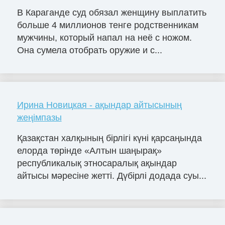
В Караганде суд обязал женщину выплатить
больше 4 миллионов тенге родственникам
мужчины, который напал на неё с ножом.
Она сумела отобрать оружие и с...
Ирина Новицкая - ақындар айтысының
жеңімпазы
Қазақстан халқының бірлігі күні қарсаңында
елорда төрінде «Алтын шаңырақ»
республикалық этносаралық ақындар
айтысы мәресіне жетті. Дүбірлі додада суы...