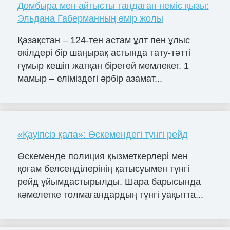
Домбыра мен айтысты таңдаған неміс қызы:
Эльдана Габерманның өмір жолы
Қазақстан – 124-тен астам ұлт пен ұлыс
өкілдері бір шаңырақ астында тату-тәтті
ғұмыр кешіп жатқан бірегей мемлекет. 1
мамыр – еліміздегі әрбір азамат...
«Қауіпсіз қала»: Өскемендегі түнгі рейд
Өскеменде полиция қызметкерлері мен
қоғам белсенділерінің қатысуымен түнгі
рейд ұйымдастырылды. Шара барысында
кәмелетке толмағандардың түнгі уақытта...