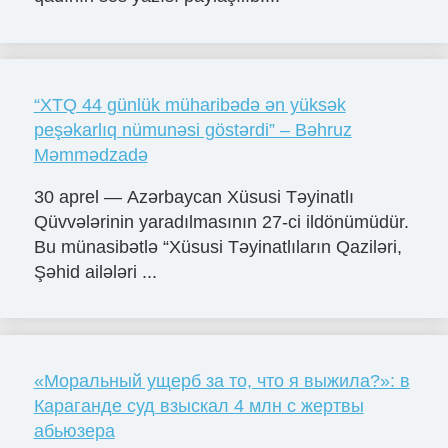
“XTQ 44 günlük müharibədə ən yüksək
peşəkarlıq nümunəsi göstərdi” – Bəhruz
Məmmədzadə
30 aprel — Azərbaycan Xüsusi Təyinatlı
Qüvvələrinin yaradılmasının 27-ci ildönümüdür.
Bu münasibətlə “Xüsusi Təyinatlıların Qaziləri,
Şəhid ailələri ...
«Моральный ущерб за то, что я выжила?»: в
Караганде суд взыскал 4 млн с жертвы
абьюзера