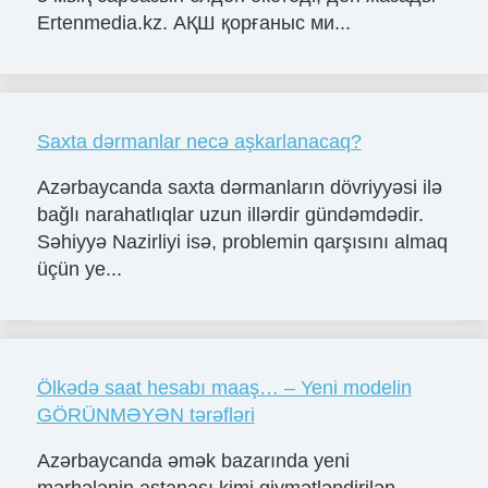
Ertenmedia.kz. АҚШ қорғаныс ми...
Saxta dərmanlar necə aşkarlanacaq?
Azərbaycanda saxta dərmanların dövriyyəsi ilə
bağlı narahatlıqlar uzun illərdir gündəmdədir.
Səhiyyə Nazirliyi isə, problemin qarşısını almaq
üçün ye...
Ölkədə saat hesabı maaş… – Yeni modelin
GÖRÜNMƏYƏN tərəfləri
Azərbaycanda əmək bazarında yeni
mərhələnin astanası kimi qiymətləndirilən