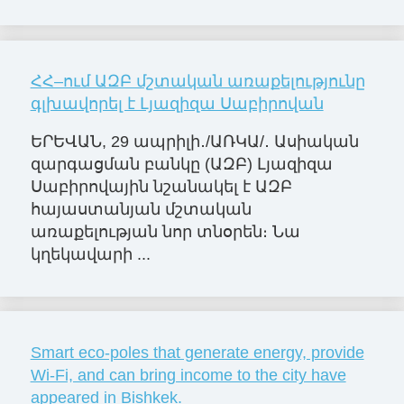
ՀՀ–ում ԱԶԲ մշտական առաքելությունը
գլխավորել է Լյազիզա Սաբիրովան
ԵՐԵՎԱՆ, 29 ապրիլի․/ԱՌԿԱ/․ Ասիական
զարգացման բանկը (ԱԶԲ) Լյազիզա
Սաբիրովային նշանակել է ԱԶԲ
հայաստանյան մշտական
առաքելության նոր տնօրեն։ Նա
կղեկավարի ...
Smart eco-poles that generate energy, provide
Wi-Fi, and can bring income to the city have
appeared in Bishkek.