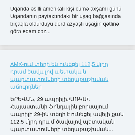
Uqanda əsilli amerikalı kişi cümə axşamı günü
Uqandanın paytaxtındakı bir uşaq bağçasında
bıçaqla öldürdüyü dörd azyaşlı uşağın qətlinə
görə edam cəz...
AMX-ում տեղի են ունեցել 112,5 մլրդ
դրամ ծավալով պետական
պարտատոմսերի տեղաբաշխման
աճուրդներ
ԵՐԵՎԱՆ, 29 ապրիլի․/ԱՌԿԱ/․
Հայաստանի ֆոնդային բորսայում
ապրիլի 29-ին տեղի է ունեցել ավելի քան
112.5 մլրդ դրամ ծավալով պետական
պարտատոմսերի տեղաբաշխման...