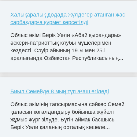
Халықаралық додада жүлдегер атанған жас
сарбаздарға құрмет көрсетілді
Облыс әкімі Берік Уәли «Абай қырандары»
әскери-патриоттық клубы мүшелерімен
кездесті. Сәуір айының 19-ы мен 25-і
аралығында Өзбекстан Республикасының...
Биыл Семейде 8 мың түп ағаш егіледі
Облыс әкімінің тапсырмасына сәйкес Семей
қаласын көгалдандыру бойынша жүйелі
жұмыс жүргізілуде. Бүгін аймақ басшысы
Берік Уәли қаланың орталық көшеле...