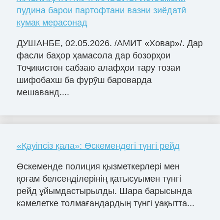
пудина барои партофтани вазни зиёдатӣ
кумак мерасонад
ДУШАНБЕ, 02.05.2026. /АМИТ «Ховар»/. Дар
фасли баҳор ҳамасола дар бозорҳои
Тоҷикистон сабзаю алафҳои тару тозаи
шифобахш ба фурӯш бароварда
мешаванд....
«Қауіпсіз қала»: Өскемендегі түнгі рейд
Өскеменде полиция қызметкерлері мен
қоғам белсенділерінің қатысуымен түнгі
рейд ұйымдастырылды. Шара барысында
кәмелетке толмағандардың түнгі уақытта...