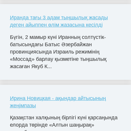
Иранда тағы 3 адам тыңшылық жасады
деген айыппен өлім жазасына кесілді
Бүгін, 2 мамыр күні Иранның солтүстік-
батысындағы Батыс Әзербайжан
провинциясында Израиль режимінің
«Моссад» барлау қызметіне тыңшылық
жасаған Якуб К...
Ирина Новицкая - ақындар айтысының
жеңімпазы
Қазақстан халқының бірлігі күні қарсаңында
елорда төрінде «Алтын шаңырақ»