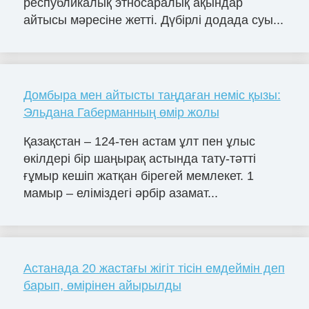
республикалық этносаралық ақындар
айтысы мәресіне жетті. Дүбірлі додада суы...
Домбыра мен айтысты таңдаған неміс қызы:
Эльдана Габерманның өмір жолы
Қазақстан – 124-тен астам ұлт пен ұлыс
өкілдері бір шаңырақ астында тату-тәтті
ғұмыр кешіп жатқан бірегей мемлекет. 1
мамыр – еліміздегі әрбір азамат...
Астанада 20 жастағы жігіт тісін емдеймін деп
барып, өмірінен айырылды