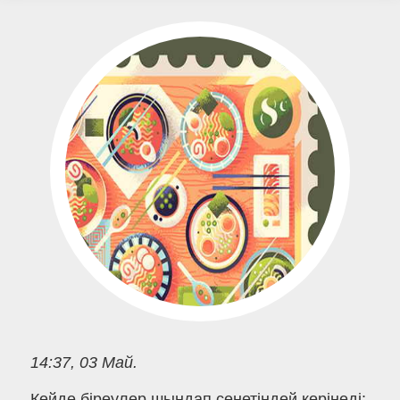
14:37, 03 Май.
Кейде біреулер шындап сенетіндей көрінеді: