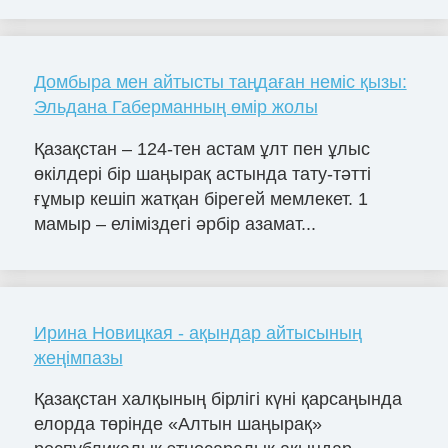
Домбыра мен айтысты таңдаған неміс қызы:
Эльдана Габерманның өмір жолы
Қазақстан – 124-тен астам ұлт пен ұлыс
өкілдері бір шаңырақ астында тату-тәтті
ғұмыр кешіп жатқан бірегей мемлекет. 1
мамыр – еліміздегі әрбір азамат...
Ирина Новицкая - ақындар айтысының
жеңімпазы
Қазақстан халқының бірлігі күні қарсаңында
елорда төрінде «Алтын шаңырақ»