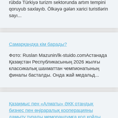
rübdə Türkiyə turizm sektorunda artım tempini
qoruyub saxlayıb. Ölkəyə gələn xarici turistlərin
sayı...
Самарқандқа кім барады?
Фото: Ruslan Mazunin/lk-stuido.comАстанада
Қазақстан Республикасының 2026 жылғы
классикалық шахматтан чемпионатының
финалы басталды. Онда жай медальд...
Қазақмыс пен «Алматы» ӘКК отандық
бизнес пен өңіраралық кооперацияны
дамыту туралы меморандумға қол қойды