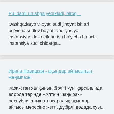
Pul dardi urushga yetakladi, biroq…
Qashqadaryo viloyati sudi jinoyat ishlari
bo‘yicha sudlov hay’ati apellyasiya
instansiyasida ko‘rilgan ish bo‘yicha birinchi
instansiya sudi chiqarga...
Ирина Новицкая - ақындар айтысының
жеңімпазы
Қазақстан халқының бірлігі күні қарсаңында
елорда төрінде «Алтын шаңырақ»
республикалық этносаралық ақындар
айтысы мәресіне жетті. Дүбірлі додада суы...