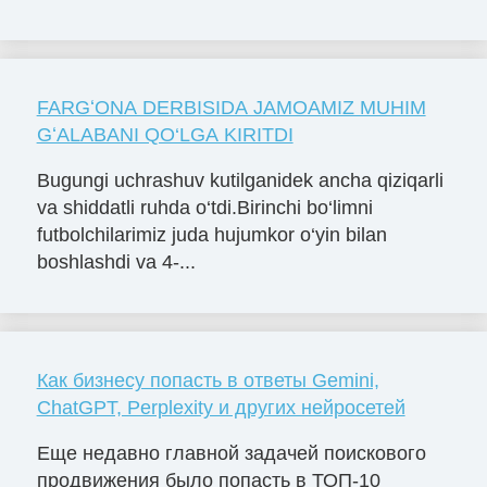
FARGʻONA DERBISIDA JAMOAMIZ MUHIM
GʻALABANI QO‘LGA KIRITDI
Bugungi uchrashuv kutilganidek ancha qiziqarli
va shiddatli ruhda o‘tdi.Birinchi bo‘limni
futbolchilarimiz juda hujumkor o‘yin bilan
boshlashdi va 4-...
Как бизнесу попасть в ответы Gemini,
ChatGPT, Perplexity и других нейросетей
Еще недавно главной задачей поискового
продвижения было попасть в ТОП-10