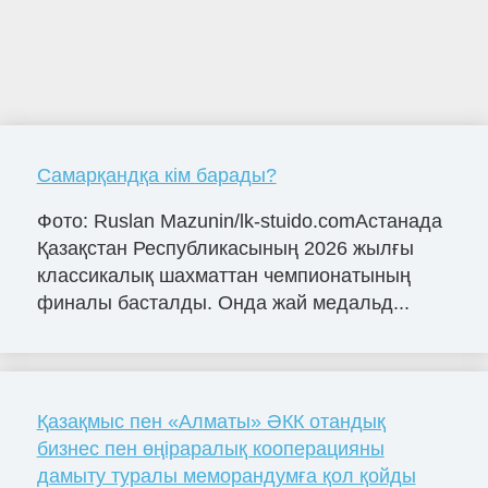
Самарқандқа кім барады?
Фото: Ruslan Mazunin/lk-stuido.comАстанада
Қазақстан Республикасының 2026 жылғы
классикалық шахматтан чемпионатының
финалы басталды. Онда жай медальд...
Қазақмыс пен «Алматы» ӘКК отандық
бизнес пен өңіраралық кооперацияны
дамыту туралы меморандумға қол қойды