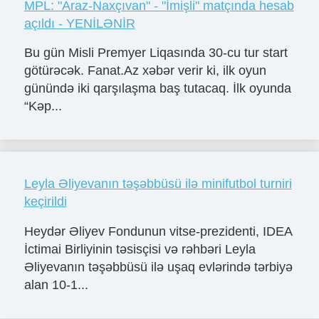
MPL: "Araz-Naxçıvan" - "İmişli" matçında hesab
açıldı - YENİLƏNİR
Bu gün Misli Premyer Liqasında 30-cu tur start
götürəcək. Fanat.Az xəbər verir ki, ilk oyun
günündə iki qarşılaşma baş tutacaq. İlk oyunda
“Kəp...
Leyla Əliyevanın təşəbbüsü ilə minifutbol turniri
keçirildi
Heydər Əliyev Fondunun vitse-prezidenti, IDEA
İctimai Birliyinin təsisçisi və rəhbəri Leyla
Əliyevanın təşəbbüsü ilə uşaq evlərində tərbiyə
alan 10-1...