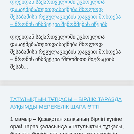
დღეიდან საქართველოში უცხოელთა
დასაქმება/თვითდასაქმება მხოლოდ
შესაბამისი რეგულაციების დაცვით მოხდება
– შრომის ინსპექცია შემოწმებას იწყებს
დღეიდან საქართველოში უცხოელთა
დასაქმება/თვითდასაქმება მხოლოდ
შესაბამისი რეგულაციების დაცვით მოხდება
– შრომის ინსპექცია “შრომითი მიგრაციის
შესახ...
ТАТУЛЫҚТЫҢ ТҰТҚАСЫ – БІРЛІК: ТАРАЗДА
АУҚЫМДЫ МЕРЕКЕЛІК ШАРА ӨТТІ
1 мамыр – Қазақстан халқының бірлігі күніне
орай Тараз қаласында «Татулықтың тұтқасы,