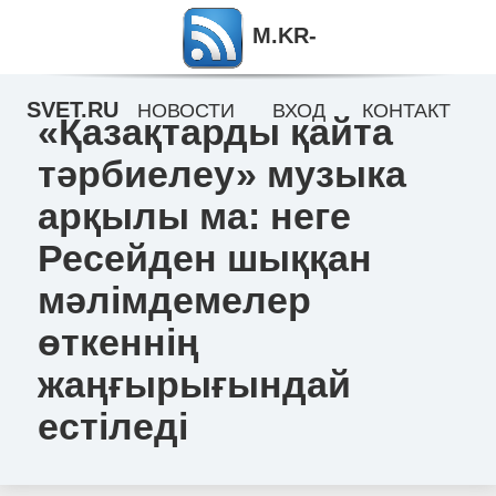
M.KR-
SVET.RU
НОВОСТИ
ВХОД
КОНТАКТ
«Қазақтарды қайта
тәрбиелеу» музыка
арқылы ма: неге
Ресейден шыққан
мәлімдемелер
өткеннің
жаңғырығындай
естіледі