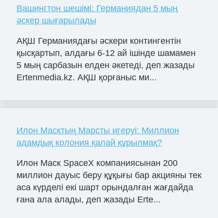
Вашингтон шешімі: Германиядан 5 мың
әскер шығарылады
АҚШ Германиядағы әскери контингентін
қысқартып, алдағы 6-12 ай ішінде шамамен
5 мың сарбазын елден әкетеді, деп жазады
Ertenmedia.kz. АҚШ қорғаныс ми...
Илон Масктың Марсты игеруі: Миллион
адамдық колония қалай құрылмақ?
Илон Маск SpaceX компаниясынан 200
миллион дауыс беру құқығы бар акцияны тек
аса күрделі екі шарт орындалған жағдайда
ғана ала алады, деп жазады Erte...