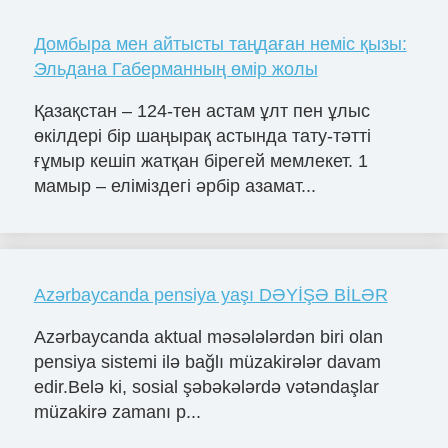
Домбыра мен айтысты таңдаған неміс қызы:
Эльдана Габерманның өмір жолы
Қазақстан – 124-тен астам ұлт пен ұлыс
өкілдері бір шаңырақ астында тату-тәтті
ғұмыр кешіп жатқан бірегей мемлекет. 1
мамыр – еліміздегі әрбір азамат...
Azərbaycanda pensiya yaşı DƏYİŞƏ BİLƏR
Azərbaycanda aktual məsələlərdən biri olan
pensiya sistemi ilə bağlı müzakirələr davam
edir.Belə ki, sosial şəbəkələrdə vətəndaşlar
müzakirə zamanı p...