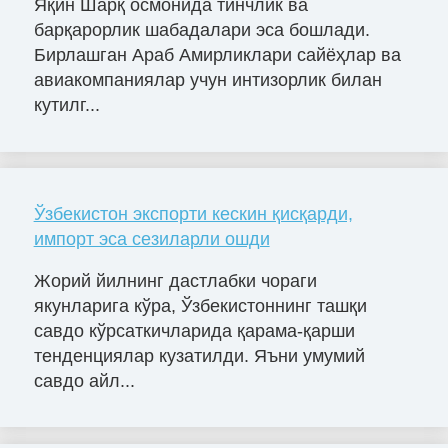
Яқин Шарқ осмонида тинчлик ва
барқарорлик шабадалари эса бошлади.
Бирлашган Араб Амирликлари сайёҳлар ва
авиакомпаниялар учун интизорлик билан
кутилг...
Ўзбекистон экспорти кескин қисқарди,
импорт эса сезиларли ошди
Жорий йилнинг дастлабки чораги
якунларига кўра, Ўзбекистоннинг ташқи
савдо кўрсаткичларида қарама-қарши
тенденциялар кузатилди. Яъни умумий
савдо айл...