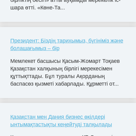
бірліктің бесігі» атты ауқымды мерекелік іс-
шара өтті. «Көне-Та...
Президент: Біздің тарихымыз, бүгініміз және
болашағымыз – бір
Мемлекет басшысы Қасым-Жомарт Тоқаев
Қазақстан халқының бірлігі мерекесімен
құттықттады. Бұл туралы Ақорданың
баспасөз қызметі хабарлады. Құрметті от...
Қазақстан мен Дания бизнес өкілдері
ынтымақтастықты кеңейтуді талқылады