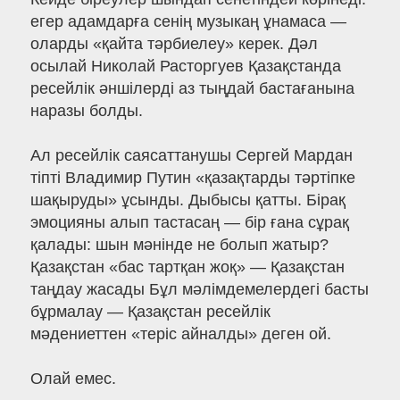
егер адамдарға сенің музыкаң ұнамаса —
оларды «қайта тәрбиелеу» керек. Дәл
осылай Николай Расторгуев Қазақстанда
ресейлік әншілерді аз тыңдай бастағанына
наразы болды.
Ал ресейлік саясаттанушы Сергей Мардан
тіпті Владимир Путин «қазақтарды тәртіпке
шақыруды» ұсынды. Дыбысы қатты. Бірақ
эмоцияны алып тастасаң — бір ғана сұрақ
қалады: шын мәнінде не болып жатыр?
Қазақстан «бас тартқан жоқ» — Қазақстан
таңдау жасады Бұл мәлімдемелердегі басты
бұрмалау — Қазақстан ресейлік
мәдениеттен «теріс айналды» деген ой.
Олай емес.