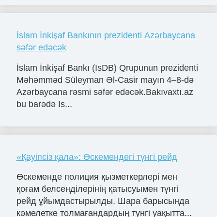
İslam İnkişaf Bankının prezidenti Azərbaycana
səfər edəcək
İslam İnkişaf Bankı (IsDB) Qrupunun prezidenti
Məhəmməd Süleyman Əl-Casir mayın 4–8-də
Azərbaycana rəsmi səfər edəcək.Bakıvaxtı.az
bu barədə Is...
«Қауіпсіз қала»: Өскемендегі түнгі рейд
Өскеменде полиция қызметкерлері мен
қоғам белсенділерінің қатысуымен түнгі
рейд ұйымдастырылды. Шара барысында
кәмелетке толмағандардың түнгі уақытта...