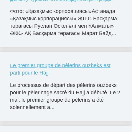
Фото: «Қазақмыс корпорациясы»Астанада
«Қазақмыс корпорациясы» ЖШС Басқарма
төрағасы Руслан Өскенәлі мен «Алматы»
ӘКК» АҚ Басқарма төрағасы Марат Байд...
Le premier groupe de pèlerins ouzbeks est
parti pour le Hajj
Le processus de départ des pèlerins ouzbeks
pour le pèlerinage sacré du Hajj a débuté. Le 2
mai, le premier groupe de pèlerins a été
solennellement a...