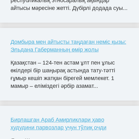
республикалық этносаралық ақындар
айтысы мәресіне жетті. Дүбірлі додада суы...
Домбыра мен айтысты таңдаған неміс қызы:
Эльдана Габерманның өмір жолы
Қазақстан – 124-тен астам ұлт пен ұлыс
өкілдері бір шаңырақ астында тату-тәтті
ғұмыр кешіп жатқан бірегей мемлекет. 1
мамыр – еліміздегі әрбір азамат...
Бирлашган Араб Амирликлари ҳаво
ҳудудини парвозлар учун тўлиқ очди