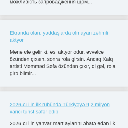
можливість запровадження щом...
Ekranda olan, yaddaşlarda olmayan zəhmli
aktyor
Mənə elə gəlir ki, əsl aktyor odur, əvvəlcə
özündən çıxsın, sonra rola girsin. Ancaq Xalq
artisti Məmməd Səfa özündən çıxır, di gəl, rola
girə bilmir...
2026-cı ilin ilk rübündə Türkiyəyə 9,2 milyon
xarici turist səfər edib
2026-cı ilin yanvar-mart aylarını əhatə edən ilk