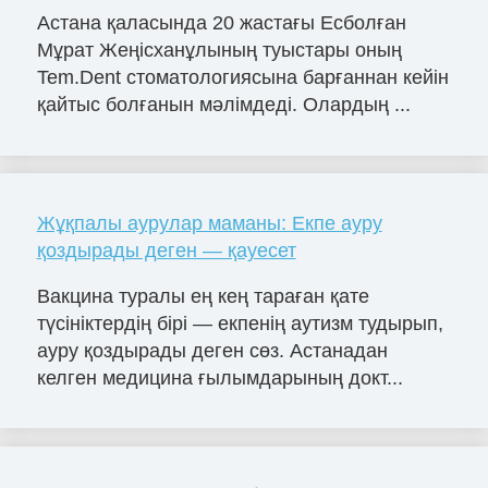
Астана қаласында 20 жастағы Есболған
Мұрат Жеңісханұлының туыстары оның
Tem.Dent стоматологиясына барғаннан кейін
қайтыс болғанын мәлімдеді. Олардың ...
Жұқпалы аурулар маманы: Екпе ауру
қоздырады деген — қауесет
Вакцина туралы ең кең тараған қате
түсініктердің бірі — екпенің аутизм тудырып,
ауру қоздырады деген сөз. Астанадан
келген медицина ғылымдарының докт...