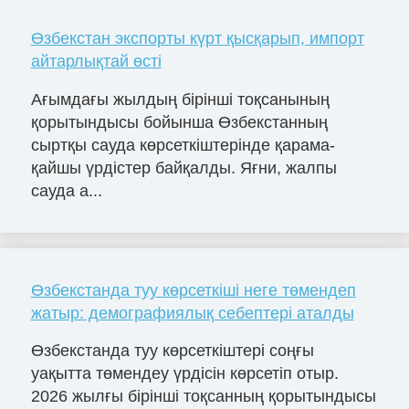
Өзбекстан экспорты күрт қысқарып, импорт
айтарлықтай өсті
Ағымдағы жылдың бірінші тоқсанының
қорытындысы бойынша Өзбекстанның
сыртқы сауда көрсеткіштерінде қарама-
қайшы үрдістер байқалды. Яғни, жалпы
сауда а...
Өзбекстанда туу көрсеткіші неге төмендеп
жатыр: демографиялық себептері аталды
Өзбекстанда туу көрсеткіштері соңғы
уақытта төмендеу үрдісін көрсетіп отыр.
2026 жылғы бірінші тоқсанның қорытындысы