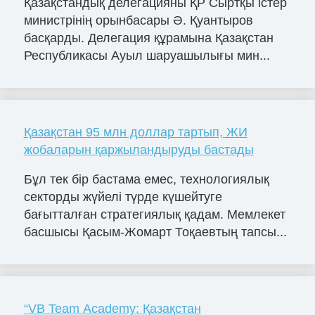
Қазақстандық делегацияны ҚР Сыртқы істер
министрінің орынбасары Ә. Қуантыров
басқарды. Делегация құрамына Қазақстан
Республикасы Ауыл шаруашылығы мин...
Қазақстан 95 млн доллар тартып, ЖИ
жобаларын қаржыландыруды бастады
Бұл тек бір бастама емес, технологиялық
секторды жүйелі түрде күшейтуге
бағытталған стратегиялық қадам. Мемлекет
басшысы Қасым-Жомарт Тоқаевтың тапсы...
“VB Team Academy: Қазақстан