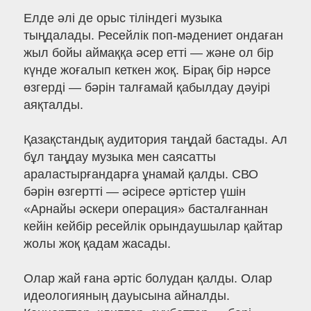
Елде әлі де орыс тіліндегі музыка
тыңдалады. Ресейлік поп-мәдениет ондаған
жыл бойы аймаққа әсер етті — және ол бір
күнде жоғалып кеткен жоқ. Бірақ бір нәрсе
өзгерді — бәрін талғамай қабылдау дәуірі
аяқталды.
Қазақстандық аудитория таңдай бастады. Ал
бұл таңдау музыка мен саясатты
араластырғандарға ұнамай қалды. СВО
бәрін өзгертті — әсіресе әртістер үшін
«Арнайы әскери операция» басталғаннан
кейін кейбір ресейлік орындаушылар қайтар
жолы жоқ қадам жасады.
Олар жай ғана әртіс болудан қалды. Олар
идеологияның дауысына айналды.