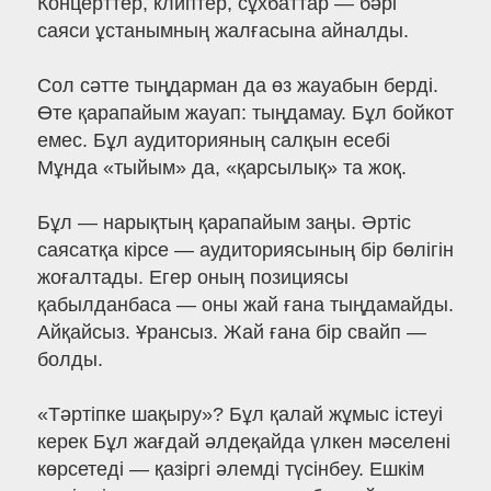
Концерттер, клиптер, сұхбаттар — бәрі
саяси ұстанымның жалғасына айналды.
Сол сәтте тыңдарман да өз жауабын берді.
Өте қарапайым жауап: тыңдамау. Бұл бойкот
емес. Бұл аудиторияның салқын есебі
Мұнда «тыйым» да, «қарсылық» та жоқ.
Бұл — нарықтың қарапайым заңы. Әртіс
саясатқа кірсе — аудиториясының бір бөлігін
жоғалтады. Егер оның позициясы
қабылданбаса — оны жай ғана тыңдамайды.
Айқайсыз. Ұрансыз. Жай ғана бір свайп —
болды.
«Тәртіпке шақыру»? Бұл қалай жұмыс істеуі
керек Бұл жағдай әлдеқайда үлкен мәселені
көрсетеді — қазіргі әлемді түсінбеу. Ешкім