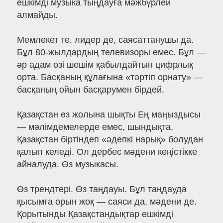
ешкімді музыка тыңдауға мәжбүрлей
алмайды.
Мемлекет те, лидер де, саясаттанушы да.
Бұл 80-жылдардың телевизоры емес. Бұл —
әр адам өзі шешім қабылдайтын цифрлық
орта. Басқаның құлағына «тәртіп орнату» —
басқаның ойын басқарумен бірдей.
Қазақстан өз жолына шықты Ең маңыздысы
— мәлімдемелерде емес, шындықта.
Қазақстан біртіндеп «әдепкі нарық» болудан
қалып келеді. Ол дербес мәдени кеңістікке
айналуда. Өз музыкасы.
Өз трендтері. Өз таңдауы. Бұл таңдауда
қысымға орын жоқ — саяси да, мәдени де.
Қорытынды Қазақстандықтар ешкімді