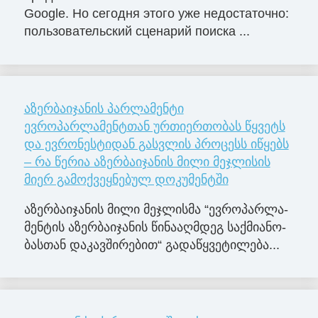
Google. Но сегодня этого уже недостаточно:
пользовательский сценарий поиска ...
აზერბაიჯანის პარლამენტი
ევროპარლამენტთან ურთიერთობას წყვეტს
და ევრონესტიდან გასვლის პროცესს იწყებს
– რა წერია აზერბაიჯანის მილი მეჯლისის
მიერ გამოქვეყნებულ დოკუმენტში
აზერ­ბა­ი­ჯა­ნის მილი მე­ჯლის­მა “ევ­რო­პარ­ლა­
მენ­ტის აზერ­ბა­ი­ჯა­ნის წი­ნა­აღ­მდეგ საქ­მი­ა­ნო­
ბას­თან და­კავ­ში­რე­ბით“ გა­და­წყვე­ტი­ლე­ბა...