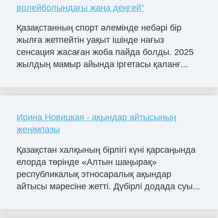
волейболындағы жаңа деңгей”
Қазақстанның спорт әлемінде небәрі бір
жылға жетпейтін уақыт ішінде нағыз
сенсация жасаған жоба пайда болды. 2025
жылдың мамыр айында іргетасы қаланғ...
Ирина Новицкая - ақындар айтысының
жеңімпазы
Қазақстан халқының бірлігі күні қарсаңында
елорда төрінде «Алтын шаңырақ»
республикалық этносаралық ақындар
айтысы мәресіне жетті. Дүбірлі додада суы...