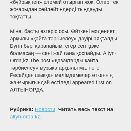
«бұйрықпен» елемей отырған жоқ. Олар тек
жоғарыдан сөйлейтіндерді тыңдауды
тоқтатты.
Міне, басты өзгеріс осы. Өйткені мәдениет
арқылы «қайта тәрбиелеу» дәуірі аяқталды.
Бүгін бәрі қарапайым: егер сен қажет
болмасаң — сені жай ғана қоспайды. Altyn-
Orda,kz The post «Қазақтарды қайта
тәрбиелеу» музыка арқылы ма: неге
Ресейден шыққан мәлімдемелер өткеннің
жаңғырығындай естіледі appeared first on
АЛТЫНОРДА.
Рубрика:
Новости
.
Читать весь текст на
altyn-orda.kz
.