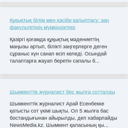
Құқықтық білім мен кәсіби қалыптасу: заң
факультетінің мүмкіндіктері
Қазіргі қоғамда құқықтық мәдениеттің
маңызы артып, білікті заңгерлерге деген
сұраныс күн санап өсіп келеді. Осындай
талаптарға жауап беретін сапалы б...
Шымкенттік журналист бес жылға сотталды
Шымкенттік журналист Арай Есенбекке
қатысты сот үкімі шықты. Ол 5 жылға бас
бостандығынан айырылды, деп хабарлайды
NewsMedia.kz. Шымкент қаласының қы...