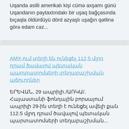
Uqanda əsilli amerikalı kişi cümə axşamı günü
Uqandanın paytaxtındakı bir uşaq bağçasında
bıçaqla öldürdüyü dörd azyaşlı uşağın qətlinə
görə edam cəz...
AMX-ում տեղի են ունեցել 112,5 մլրդ
դրամ ծավալով պետական
պարտատոմսերի տեղաբաշխման
աճուրդներ
ԵՐԵՎԱՆ, 29 ապրիլի․/ԱՌԿԱ/․
Հայաստանի ֆոնդային բորսայում
ապրիլի 29-ին տեղի է ունեցել ավելի քան
112.5 մլրդ դրամ ծավալով պետական
պարտատոմսերի տեղաբաշխման...