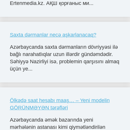
Ertenmedia.kz. АҚШ қорғаныс ми...
Saxta dərmanlar necə aşkarlanacaq?
Azərbaycanda saxta dərmanların dövriyyəsi ilə
bağlı narahatlıqlar uzun illərdir gündəmdədir.
Səhiyyə Nazirliyi isə, problemin qarşısını almaq
üçün ye...
Ölkədə saat hesabı maaş… – Yeni modelin
GÖRÜNMƏYƏN tərəfləri
Azərbaycanda əmək bazarında yeni
mərhələnin astanası kimi qiymətləndirilən