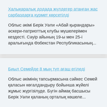
Халықаралық додада жүлдегер атанған жас
сарбаздарға құрмет көрсетілді
Облыс әкімі Берік Уәли «Абай қырандары»
әскери-патриоттық клубы мүшелерімен
кездесті. Сәуір айының 19-ы мен 25-і
аралығында Өзбекстан Республикасының...
Биыл Семейде 8 мың түп ағаш егіледі
Облыс әкімінің тапсырмасына сәйкес Семей
қаласын көгалдандыру бойынша жүйелі
жұмыс жүргізілуде. Бүгін аймақ басшысы
Берік Уәли қаланың орталық көшеле...