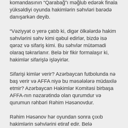
komandasının “Qarabağ”ı məğlub edərək finala
yüksəldiyi oyunda hakimlərin səhvləri barədə
danışarkən deyib.
“Vəziyyət o yerə çatıb ki, digər ölkələrdə hakim
səhvlərini səhv kimi qəbul edirlər, bizdə isə
qərəz və sifariş kimi. Bu səhvlər mütəmadi
olaraq təkrarlanır. Belə bir fikir formalaşır ki,
hakimlər sifarişlə işləyirlər.
Sifarişi kimlər verir? Azərbaycan futbolunda nə
baş verir və AFFA niyə bu məsələlərə müdaxilə
etmir? Azərbaycan Hakimlər Komitəsi birbaşa
AFFA-nın nəzarətində olan qurumdur və
qurumun rəhbəri Rəhim Həsənovdur.
Rəhim Həsənov hər oyundan sonra çıxıb
hakimlərin səhvlərini etiraf edir. Belə