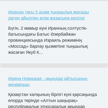
Иранда тағы 3 адам тыңшылық жасады
деген айыппен өлім жазасына кесілді
Бүгін, 2 мамыр күні Иранның солтүстік-
батысындағы Батыс Әзербайжан
провинциясында Израиль режимінің
«Моссад» барлау қызметіне тыңшылық
жасаған Якуб К...
Ирина Новицкая - ақындар айтысының
жеңімпазы
Қазақстан халқының бірлігі күні қарсаңында
елорда төрінде «Алтын шаңырақ»
республикалық этносаралық ақындар