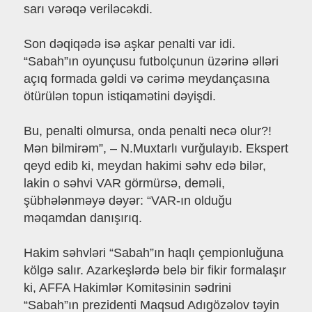
sarı vərəqə veriləcəkdi.
Son dəqiqədə isə aşkar penalti var idi.
“Sabah”ın oyunçusu futbolçunun üzərinə əlləri
açıq formada gəldi və cərimə meydançasına
ötürülən topun istiqamətini dəyişdi.
Bu, penalti olmursa, onda penalti necə olur?!
Mən bilmirəm”, – N.Muxtarlı vurğulayıb. Ekspert
qeyd edib ki, meydan hakimi səhv edə bilər,
lakin o səhvi VAR görmürsə, deməli,
şübhələnməyə dəyər: “VAR-ın olduğu
məqamdan danışırıq.
Hakim səhvləri “Sabah”ın haqlı çempionluğuna
kölgə salır. Azarkeşlərdə belə bir fikir formalaşır
ki, AFFA Hakimlər Komitəsinin sədrini
“Sabah”ın prezidenti Maqsud Adıgözəlov təyin