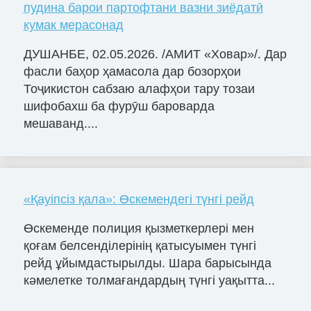
пудина барои партофтани вазни зиёдатӣ
кумак мерасонад
ДУШАНБЕ, 02.05.2026. /АМИТ «Ховар»/. Дар
фасли баҳор ҳамасола дар бозорҳои
Тоҷикистон сабзаю алафҳои тару тозаи
шифобахш ба фурӯш бароварда
мешаванд....
«Қауіпсіз қала»: Өскемендегі түнгі рейд
Өскеменде полиция қызметкерлері мен
қоғам белсенділерінің қатысуымен түнгі
рейд ұйымдастырылды. Шара барысында
кәмелетке толмағандардың түнгі уақытта...