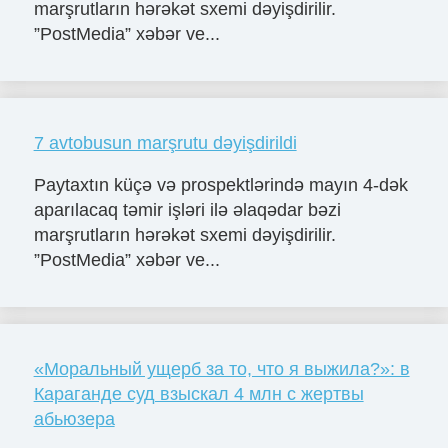
marşrutların hərəkət sxemi dəyişdirilir.
”PostMedia” xəbər ve...
7 avtobusun marşrutu dəyişdirildi
Paytaxtın küçə və prospektlərində mayın 4-dək
aparılacaq təmir işləri ilə əlaqədar bəzi
marşrutların hərəkət sxemi dəyişdirilir.
”PostMedia” xəbər ve...
«Моральный ущерб за то, что я выжила?»: в
Караганде суд взыскал 4 млн с жертвы
абьюзера