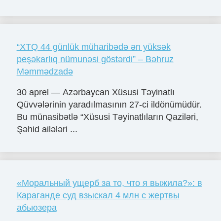
“XTQ 44 günlük müharibədə ən yüksək
peşəkarlıq nümunəsi göstərdi” – Bəhruz
Məmmədzadə
30 aprel — Azərbaycan Xüsusi Təyinatlı
Qüvvələrinin yaradılmasının 27-ci ildönümüdür.
Bu münasibətlə “Xüsusi Təyinatlıların Qaziləri,
Şəhid ailələri ...
«Моральный ущерб за то, что я выжила?»: в
Караганде суд взыскал 4 млн с жертвы
абьюзера