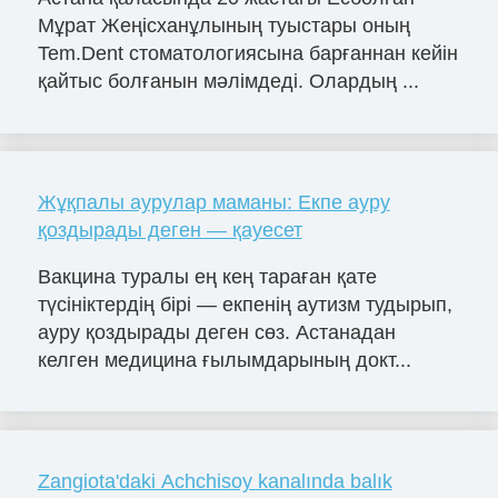
Мұрат Жеңісханұлының туыстары оның
Tem.Dent стоматологиясына барғаннан кейін
қайтыс болғанын мәлімдеді. Олардың ...
Жұқпалы аурулар маманы: Екпе ауру
қоздырады деген — қауесет
Вакцина туралы ең кең тараған қате
түсініктердің бірі — екпенің аутизм тудырып,
ауру қоздырады деген сөз. Астанадан
келген медицина ғылымдарының докт...
Zangiota'daki Achchisoy kanalında balık