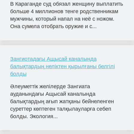
В Караганде суд обязал женщину выплатить
больше 4 миллионов тенге родственникам
мужчины, который напал на неё с ножом.
Она сумела отобрать оружие и с...
Зангиотадағы Ащысай каналында
балықтардың неліктен қырылғаны белгілі
болды
Әлеуметтік желілерде Зангиата
ауданындағы Ащысай каналында
балықтардың ағып жатқаны бейнеленген
суреттер көптеген талқылауларға себеп
болды. Экология...