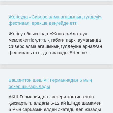
Жетісуда «Сиверс алма ағашының гүлдеуі»
фестивалі ерекше деңгейде өтті
Жетісу облысында «Жоңғар-Алатау»
мемлекеттік ұлттық табиғи паркі аумағында
Сиверс алма ағашының гүлдеуіне арналған
фестиваль өтті, деп жазады Ertenme...
Вашингтон шешімі: Германиядан 5 мың
әскер шығарылады
АҚШ Германиядағы әскери контингентін
қысқартып, алдағы 6-12 ай ішінде шамамен
5 мың сарбазын елден әкетеді, деп жазады