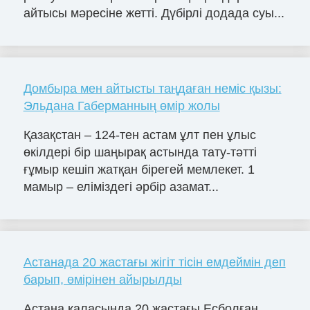
айтысы мәресіне жетті. Дүбірлі додада суы...
Домбыра мен айтысты таңдаған неміс қызы:
Эльдана Габерманның өмір жолы
Қазақстан – 124-тен астам ұлт пен ұлыс
өкілдері бір шаңырақ астында тату-тәтті
ғұмыр кешіп жатқан бірегей мемлекет. 1
мамыр – еліміздегі әрбір азамат...
Астанада 20 жастағы жігіт тісін емдеймін деп
барып, өмірінен айырылды
Астана қаласында 20 жастағы Есболған