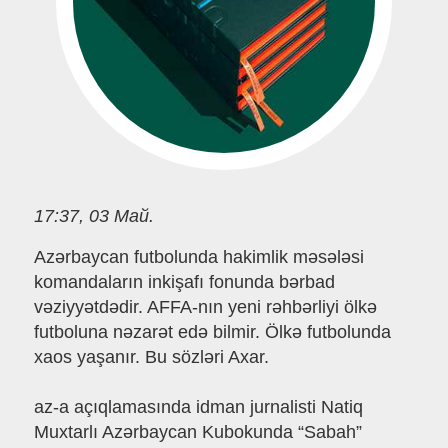
17:37, 03 Май.
Azərbaycan futbolunda hakimlik məsələsi
komandaların inkişafı fonunda bərbad
vəziyyətdədir. AFFA-nın yeni rəhbərliyi ölkə
futboluna nəzarət edə bilmir. Ölkə futbolunda
xaos yaşanır. Bu sözləri Axar.
az-a açıqlamasında idman jurnalisti Natiq
Muxtarlı Azərbaycan Kubokunda “Sabah”