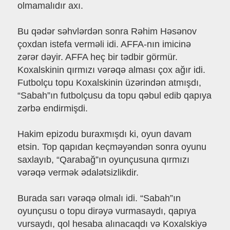
olmamalıdır axı.
Bu qədər səhvlərdən sonra Rəhim Həsənov
çoxdan istefa verməli idi. AFFA-nın imicinə
zərər dəyir. AFFA heç bir tədbir görmür.
Koxalskinin qırmızı vərəqə alması çox ağır idi.
Futbolçu topu Koxalskinin üzərindən atmışdı,
“Sabah”ın futbolçusu da topu qəbul edib qapıya
zərbə endirmişdi.
Hakim epizodu buraxmışdı ki, oyun davam
etsin. Top qapıdan keçməyəndən sonra oyunu
saxlayıb, “Qarabağ”ın oyunçusuna qırmızı
vərəqə vermək ədalətsizlikdir.
Burada sarı vərəqə olmalı idi. “Sabah”ın
oyunçusu o topu dirəyə vurmasaydı, qapıya
vursaydı, qol hesaba alınacaqdı və Koxalskiyə