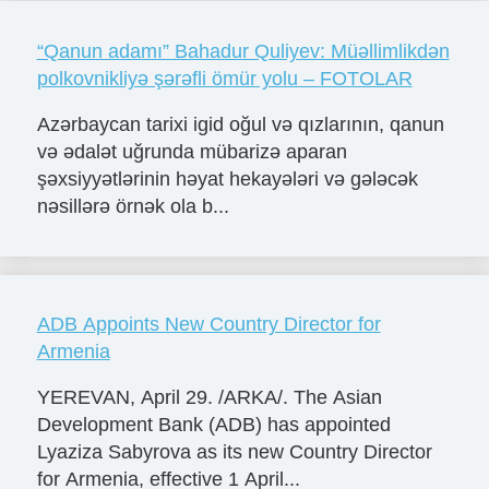
“Qanun adamı” Bahadur Quliyev: Müəllimlikdən
polkovnikliyə şərəfli ömür yolu – FOTOLAR
Azərbaycan tarixi igid oğul və qızlarının, qanun
və ədalət uğrunda mübarizə aparan
şəxsiyyətlərinin həyat hekayələri və gələcək
nəsillərə örnək ola b...
ADB Appoints New Country Director for
Armenia
YEREVAN, April 29. /ARKA/. The Asian
Development Bank (ADB) has appointed
Lyaziza Sabyrova as its new Country Director
for Armenia, effective 1 April...