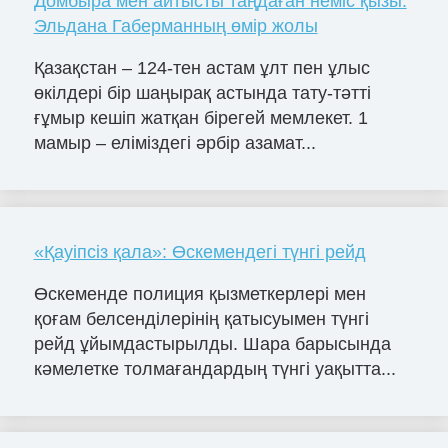
Домбыра мен айтысты таңдаған неміс қызы:
Эльдана Габерманның өмір жолы
Қазақстан – 124-тен астам ұлт пен ұлыс
өкілдері бір шаңырақ астында тату-тәтті
ғұмыр кешіп жатқан бірегей мемлекет. 1
мамыр – еліміздегі әрбір азамат...
«Қауіпсіз қала»: Өскемендегі түнгі рейд
Өскеменде полиция қызметкерлері мен
қоғам белсенділерінің қатысуымен түнгі
рейд ұйымдастырылды. Шара барысында
кәмелетке толмағандардың түнгі уақытта...