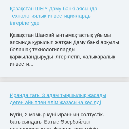
Қазақстан ШЫҰ Даму банкі аясында
технологиялық инвестицияларды
ілгерілетуде
Қазақстан Шанхай ынтымақтастық ұйымы
аясында құрылып жатқан Даму банкі арқылы
болашақ технологияларды
қаржыландыруды ілгерілетіп, халықаралық
инвести...
Иранда тағы 3 адам тыңшылық жасады
деген айыппен өлім жазасына кесілді
Бүгін, 2 мамыр күні Иранның солтүстік-
батысындағы Батыс Әзербайжан
провинциясында Израиль режимінің