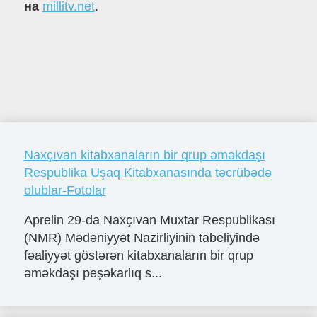
на
millitv.net
.
Naxçıvan kitabxanaların bir qrup əməkdaşı
Respublika Uşaq Kitabxanasında təcrübədə
olublar-Fotolar
Aprelin 29-da Naxçıvan Muxtar Respublikası
(NMR) Mədəniyyət Nazirliyinin tabeliyində
fəaliyyət göstərən kitabxanaların bir qrup
əməkdaşı peşəkarlıq s...