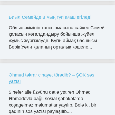
Биыл Семейде 8 мың түп ағаш егіледі
Облыс әкімінің тапсырмасына сәйкес Семей
қаласын көгалдандыру бойынша жүйелі
жұмыс жүргізілуде. Бүгін аймақ басшысы
Берік Уәли қаланың орталық көшеле...
Əhməd təkrar cinayət törədib? – ŞOK səs
yazısı
5 nəfər ailə üzvünü qətlə yetirən Əhməd
Əhmədovla bağlı sosial şəbəkələrdə
xoşagəlməz məlumatlar yayılıb. Belə ki, bir
qadının səs yazısı paylaşılıb....