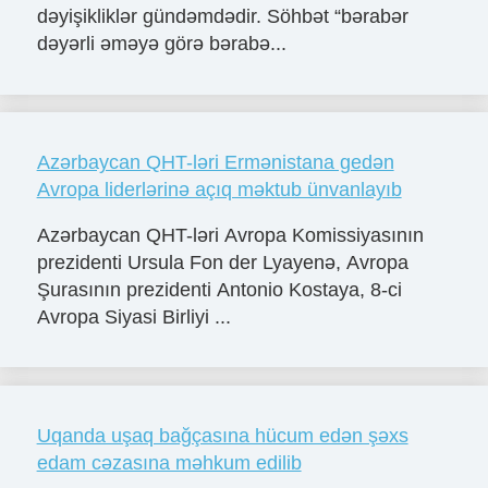
dəyişikliklər gündəmdədir. Söhbət “bərabər
dəyərli əməyə görə bərabə...
Azərbaycan QHT-ləri Ermənistana gedən
Avropa liderlərinə açıq məktub ünvanlayıb
Azərbaycan QHT-ləri Avropa Komissiyasının
prezidenti Ursula Fon der Lyayenə, Avropa
Şurasının prezidenti Antonio Kostaya, 8-ci
Avropa Siyasi Birliyi ...
Uqanda uşaq bağçasına hücum edən şəxs
edam cəzasına məhkum edilib