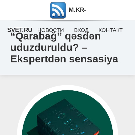
M.KR-
SVET.RU
НОВОСТИ
ВХОД
КОНТАКТ
“Qarabağ” qəsdən
uduzduruldu? –
Ekspertdən sensasiya