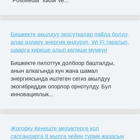
”PostMedia” xəbər ve...
Бишкекте акылдуу экосуткалар пайда болду,
алар өздөрү энергия өндүрүп, Wi Fi таратып,
шаарга киреше алып келиши мүмкүн
Бишкекте пилоттук долбоор башталды,
анын алкагында күн жана шамал
энергиясында иштеген сегиз акылдуу
экогибриддик опорлор орнотулду. Бул
инновациялык...
Жогорку Кеңеште медиктерге кол
салгандарга 8 жылга чейин түрмө жазасын