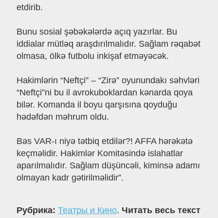
etdirib.
Bunu sosial şəbəkələrdə açıq yazırlar. Bu
iddialar mütləq araşdırılmalıdır. Sağlam rəqabət
olmasa, ölkə futbolu inkişaf etməyəcək.
Hakimlərin “Neftçi” – “Zirə” oyunundakı səhvləri
“Neftçi”ni bu il avrokuboklardan kənarda qoya
bilər. Komanda il boyu qarşısına qoyduğu
hədəfdən məhrum oldu.
Bəs VAR-ı niyə tətbiq etdilər?! AFFA hərəkətə
keçməlidir. Hakimlər Komitəsində islahatlar
aparılmalıdır. Sağlam düşüncəli, kiminsə adamı
olmayan kadr gətirilməlidir”.
Рубрика:
Театры и Кино
.
Читать весь текст