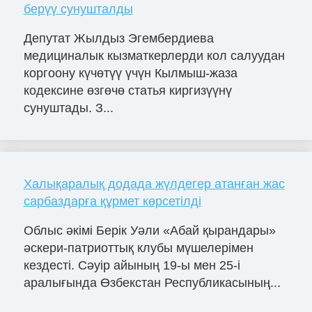
берүү сунушталды
Депутат Жылдыз Эгембердиева
медициналык кызматкерлерди кол салуудан
коргоону күчөтүү үчүн Кылмыш-жаза
кодексине өзгөчө статья киргизүүнү
сунуштады. З...
Халықаралық додада жүлдегер атанған жас
сарбаздарға құрмет көрсетілді
Облыс әкімі Берік Уәли «Абай қырандары»
әскери-патриоттық клубы мүшелерімен
кездесті. Сәуір айының 19-ы мен 25-і
аралығында Өзбекстан Республикасының...