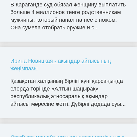
В Караганде суд обязал женщину выплатить
больше 4 миллионов тенге родственникам
мужчины, который напал на неё с ножом.
Она сумела отобрать оружие и с...
Ирина Новицкая - ақындар айтысының
жеңімпазы
Қазақстан халқының бірлігі күні қарсаңында
елорда төрінде «Алтын шаңырақ»
республикалық этносаралық ақындар
айтысы мәресіне жетті. Дүбірлі додада суы...