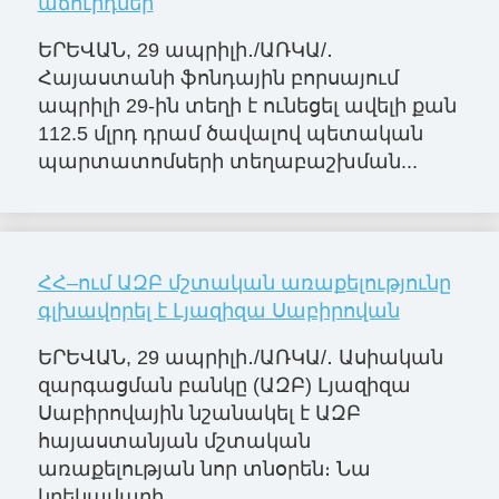
աճուրդներ
ԵՐԵՎԱՆ, 29 ապրիլի․/ԱՌԿԱ/․
Հայաստանի ֆոնդային բորսայում
ապրիլի 29-ին տեղի է ունեցել ավելի քան
112.5 մլրդ դրամ ծավալով պետական
պարտատոմսերի տեղաբաշխման...
ՀՀ–ում ԱԶԲ մշտական առաքելությունը
գլխավորել է Լյազիզա Սաբիրովան
ԵՐԵՎԱՆ, 29 ապրիլի․/ԱՌԿԱ/․ Ասիական
զարգացման բանկը (ԱԶԲ) Լյազիզա
Սաբիրովային նշանակել է ԱԶԲ
հայաստանյան մշտական
առաքելության նոր տնօրեն։ Նա
կղեկավարի ...