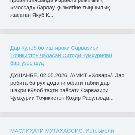
«Моссад» барлау қызметіне тыңшылық
жасаған Якуб К...
Дар Кӯлоб бо иштироки Сарвазири
Тоҷикистон ҷаласаи Ситоди ҷумҳуриявӣ
баргузор шуд
ДУШАНБЕ, 02.05.2026. /АМИТ «Ховар»/. Дар
робита ба рух додани офати табиӣ дар
шаҳри Кӯлоб таҳти раёсати Сарвазири
Ҷумҳурии Тоҷикистон Қоҳир Расулзода...
МАСЛИҲАТИ МУТАХАССИС. Истеъмоли