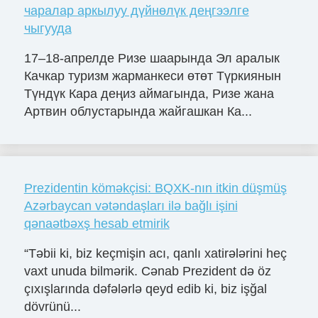
чаралар аркылуу дүйнөлүк деңгээлге
чыгууда
17–18-апрелде Ризе шаарында Эл аралык
Качкар туризм жарманкеси өтөт Түркиянын
Түндүк Кара деңиз аймагында, Ризе жана
Артвин облустарында жайгашкан Ка...
Prezidentin köməkçisi: BQXK-nın itkin düşmüş
Azərbaycan vətəndaşları ilə bağlı işini
qənaətbəxş hesab etmirik
“Təbii ki, biz keçmişin acı, qanlı xatirələrini heç
vaxt unuda bilmərik. Cənab Prezident də öz
çıxışlarında dəfələrlə qeyd edib ki, biz işğal
dövrünü...