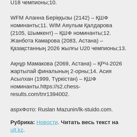
U18 чемпионы;10.
WFM Аланна Беріққызы (2142) – ҚШФ
номинанты;11. WIM Аяулым Қалдарова
(2105, Шымкент) – ҚШФ номинанты;12.
Жанбота Камарова (2083, Астана) –
Қазақстанның 2026 жылғы U20 чемпионы;13.
Ақнұр Мамакова (2069, Астана) – ҚРЧ-2026
жартылай финалының 2-орны;14. Асия
Асылхан (1999, Түркістан) – ҚШФ
номинанты.https://s2.chess-
results.com/tnr1394002.
aspxФото: Ruslan Mazunin/lk-stuido.com.
Рубрика:
Новости
.
Читать весь текст на
ult.kz
.