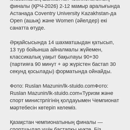
финалы (ҚРЧ-2026) 2-12 мамыр аралығында
Астанада Coventry University Kazakhstan-да
Open (ашық) және Women (әйелдер) екі
санатта өтуде.
Әрқайсысында 14 шахматшыдан қатысып,
13 тур бойынша айналмалы жүйемен,
классикалық уақыт бақылауы 90+30
(партияға 90 минут + әр жүрістен бастап 30
секунд қосылады) форматында ойнайды.
Фото: Ruslan Mazunin/lk-stuido.comФото:
Ruslan Mazunin/lk-stuido.com«Туризм және
спорт министрлігінің қолдауымен Чемпионат
мәртебесін көтеріп келеміз.
Қазақстан чемпионатының финалы —
спортшылар үшін бастапқы нүкте. Біз