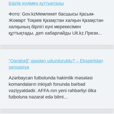
Бірлік күнімен құттықтады
Фото: Gov.kzМемлекет басшысы Қасым-
Жомарт Тоқаев Қазақстан халқын Қазақстан
халқының бірлігі күні мерекесімен
құттықтады, деп хабарлайды Ult.kz.Прези...
“Qarabağ” qəsdən uduzduruldu? – Ekspertdən
sensasiya
Azərbaycan futbolunda hakimlik məsələsi
komandaların inkişafı fonunda bərbad
vəziyyətdədir. AFFA-nın yeni rəhbərliyi ölkə
futboluna nəzarət edə bilmi...