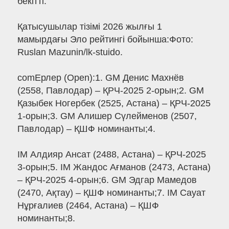
бекітті.
Қатысушылар тізімі 2026 жылғы 1
мамырдағы Эло рейтингі бойынша:Фото:
Ruslan Mazunin/lk-stuido.
comЕрлер (Open):1. GM Денис Махнёв
(2558, Павлодар) – ҚРЧ-2025 2-орын;2. GM
Қазыбек Ногербек (2525, Астана) – ҚРЧ-2025
1-орын;3. GM Алишер Сүлейменов (2507,
Павлодар) – ҚШФ номинанты;4.
IM Алдияр Ансат (2488, Астана) – ҚРЧ-2025
3-орын;5. IM Жандос Ағманов (2473, Астана)
– ҚРЧ-2025 4-орын;6. GM Эдгар Мамедов
(2470, Ақтау) – ҚШФ номинанты;7. IM Сауат
Нұрғалиев (2464, Астана) – ҚШФ
номинанты;8.