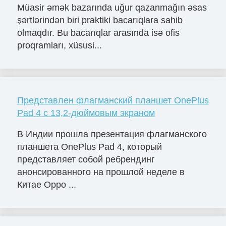
Müasir əmək bazarında uğur qazanmağın əsas
şərtlərindən biri praktiki bacarıqlara sahib
olmaqdır. Bu bacarıqlar arasında isə ofis
proqramları, xüsusi...
Представлен флагманский планшет OnePlus
Pad 4 с 13,2-дюймовым экраном
В Индии прошла презентация флагманского
планшета OnePlus Pad 4, который
представляет собой ребрендинг
анонсированного на прошлой неделе в
Китае Oppo ...