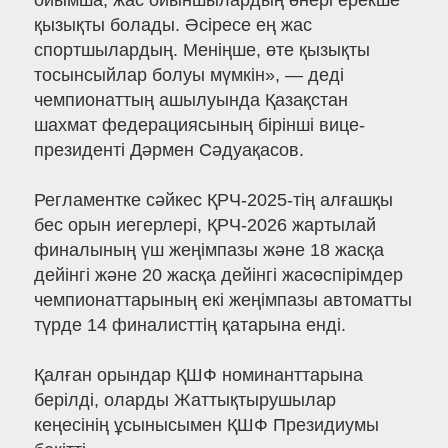
ойымша, жас ойыншылардың өнері ерекше
қызықты болады. Әсіресе ең жас
спортшылардың. Меніңше, өте қызықты
тосынсыйлар болуы мүмкін», — деді
чемпионаттың ашылуында Қазақстан
шахмат федерациясының бірінші вице-
президенті Дәрмен Сәдуақасов.
Регламентке сәйкес ҚРЧ-2025-тің алғашқы
бес орын иегерлері, ҚРЧ-2026 жартылай
финалының үш жеңімпазы және 18 жасқа
дейінгі және 20 жасқа дейінгі жасөспірімдер
чемпионаттарының екі жеңімпазы автоматты
түрде 14 финалисттің қатарына енді.
Қалған орындар ҚШФ номинанттарына
берілді, оларды Жаттықтырушылар
кеңесінің ұсынысымен ҚШФ Президиумы