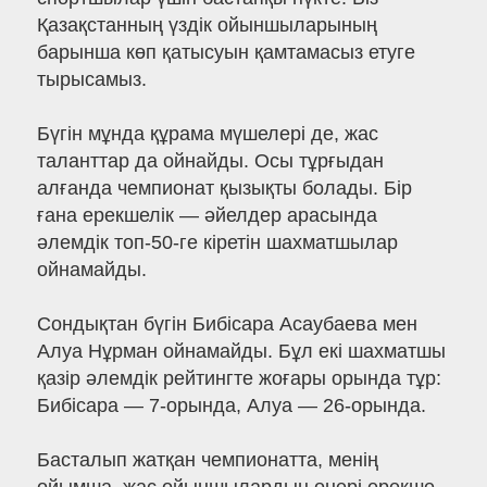
Қазақстанның үздік ойыншыларының
барынша көп қатысуын қамтамасыз етуге
тырысамыз.
Бүгін мұнда құрама мүшелері де, жас
таланттар да ойнайды. Осы тұрғыдан
алғанда чемпионат қызықты болады. Бір
ғана ерекшелік — әйелдер арасында
әлемдік топ-50-ге кіретін шахматшылар
ойнамайды.
Сондықтан бүгін Бибісара Асаубаева мен
Алуа Нұрман ойнамайды. Бұл екі шахматшы
қазір әлемдік рейтингте жоғары орында тұр:
Бибісара — 7-орында, Алуа — 26-орында.
Басталып жатқан чемпионатта, менің