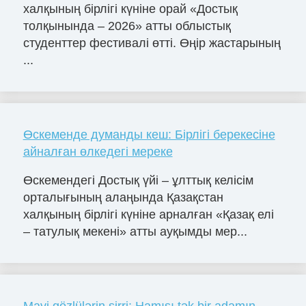
халқының бірлігі күніне орай «Достық
толқынында – 2026» атты облыстық
студенттер фестивалі өтті. Өңір жастарының
...
Өскеменде думанды кеш: Бірлігі берекесіне
айналған өлкедегі мереке
Өскемендегі Достық үйі – ұлттық келісім
орталығының алаңында Қазақстан
халқының бірлігі күніне арналған «Қазақ елі
– татулық мекені» атты ауқымды мер...
Mavi gözlülərin sirri: Hamısı tək bir adamın