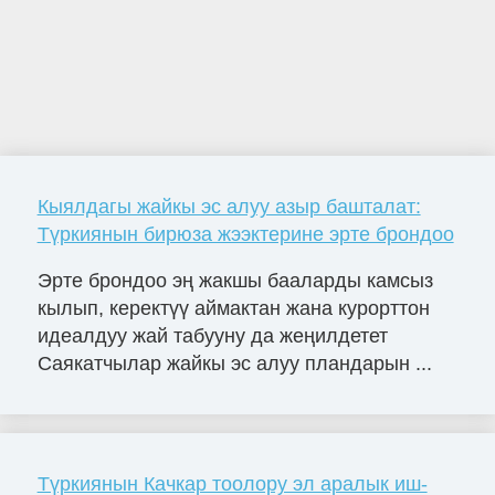
Кыялдагы жайкы эс алуу азыр башталат:
Түркиянын бирюза жээктерине эрте брондоо
Эрте брондоо эң жакшы бааларды камсыз
кылып, керектүү аймактан жана курорттон
идеалдуу жай табууну да жеңилдетет
Саякатчылар жайкы эс алуу пландарын ...
Түркиянын Качкар тоолору эл аралык иш-