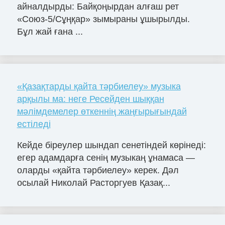
айналдырды: Байқоңырдан алғаш рет
«Союз-5/Сұңқар» зымыраны ұшырылды.
Бұл жай ғана ...
«Қазақтарды қайта тәрбиелеу» музыка
арқылы ма: неге Ресейден шыққан
мәлімдемелер өткеннің жаңғырығындай
естіледі
Кейде біреулер шындап сенетіндей көрінеді:
егер адамдарға сенің музыкаң ұнамаса —
оларды «қайта тәрбиелеу» керек. Дәл
осылай Николай Расторгуев Қазақ...