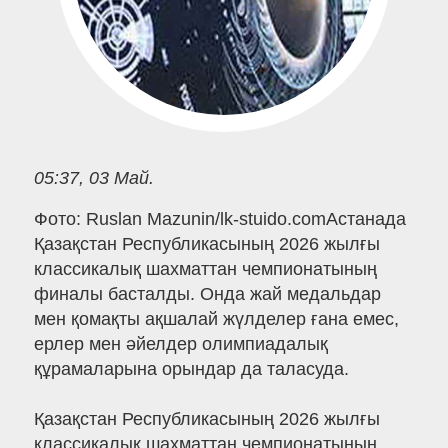
05:37, 03 Май.
Фото: Ruslan Mazunin/lk-stuido.comАстанада
Қазақстан Республикасының 2026 жылғы
классикалық шахматтан чемпионатының
финалы басталды. Онда жай медальдар
мен қомақты ақшалай жүлделер ғана емес,
ерлер мен әйелдер олимпиадалық
құрамаларына орындар да таласуда.
Қазақстан Республикасының 2026 жылғы
классикалық шахматтан чемпионатының