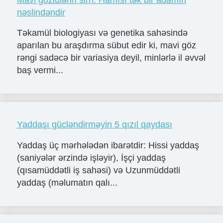
nəslindəndir
Təkamül biologiyası və genetika sahəsində
aparılan bu araşdırma sübut edir ki, mavi göz
rəngi sadəcə bir variasiya deyil, minlərlə il əvvəl
baş vermi...
Yaddaşı gücləndirməyin 5 qızıl qaydası
Yaddaş üç mərhələdən ibarətdir: Hissi yaddaş
(saniyələr ərzində işləyir), İşçi yaddaş
(qısamüddətli iş sahəsi) və Uzunmüddətli
yaddaş (məlumatın qalı...