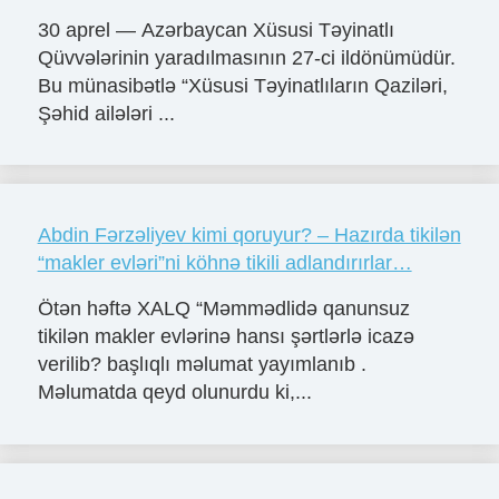
30 aprel — Azərbaycan Xüsusi Təyinatlı
Qüvvələrinin yaradılmasının 27-ci ildönümüdür.
Bu münasibətlə “Xüsusi Təyinatlıların Qaziləri,
Şəhid ailələri ...
Abdin Fərzəliyev kimi qoruyur? – Hazırda tikilən
“makler evləri”ni köhnə tikili adlandırırlar…
Ötən həftə XALQ “Məmmədlidə qanunsuz
tikilən makler evlərinə hansı şərtlərlə icazə
verilib? başlıqlı məlumat yayımlanıb .
Məlumatda qeyd olunurdu ki,...