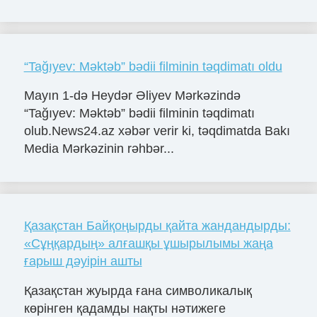
“Tağıyev: Məktəb” bədii filminin təqdimatı oldu
Mayın 1-də Heydər Əliyev Mərkəzində
“Tağıyev: Məktəb” bədii filminin təqdimatı
olub.News24.az xəbər verir ki, təqdimatda Bakı
Media Mərkəzinin rəhbər...
Қазақстан Байқоңырды қайта жандандырды:
«Сұңқардың» алғашқы ұшырылымы жаңа
ғарыш дәуірін ашты
Қазақстан жуырда ғана символикалық
көрінген қадамды нақты нәтижеге