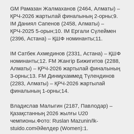
GM Рамазан Жалмаханов (2464, Алматы) –
ҚРЧ-2026 жартылай финалының 2-орны;9.
IM Даниял Сапенов (2458, Алматы) –
ҚРЧ-2025 5-орын;10. IM Ергали Сүлеймен
(2396, Астана) – ҚШФ номинанты;11.
IM Сатбек Ахмединов (2331, Астана) – ҚШФ
номинанты;12. FM Жангір Бижигитов (2288,
Алматы) – ҚРЧ-2026 жартылай финалының
3-орны;13. FM Динмұхаммед Түлендинов
(2283, Алматы) – ҚРЧ-2026 жартылай
финалының 1-орны;14.
Владислав Малыгин (2187, Павлодар) –
Қазақстанның 2026 жылғы U20
чемпионы.Фото: Ruslan Mazunin/lk-
stuido.comӘйелдер (Women):1.