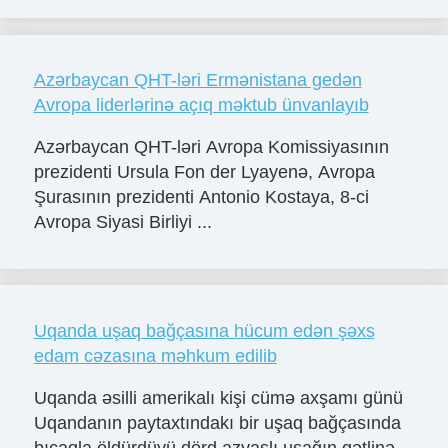
Azərbaycan QHT-ləri Ermənistana gedən
Avropa liderlərinə açıq məktub ünvanlayıb
Azərbaycan QHT-ləri Avropa Komissiyasının
prezidenti Ursula Fon der Lyayenə, Avropa
Şurasının prezidenti Antonio Kostaya, 8-ci
Avropa Siyasi Birliyi ...
Uqanda uşaq bağçasına hücum edən şəxs
edam cəzasına məhkum edilib
Uqanda əsilli amerikalı kişi cümə axşamı günü
Uqandanın paytaxtındakı bir uşaq bağçasında
bıçaqla öldürdüyü dörd azyaşlı uşağın qətlinə