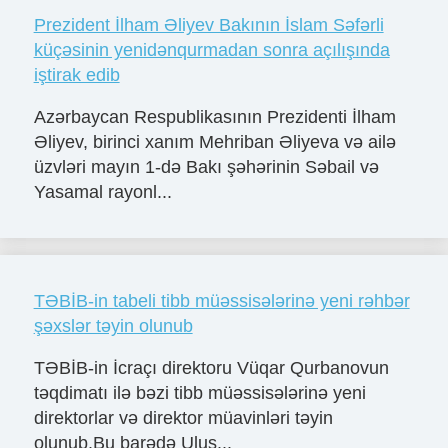
Prezident İlham Əliyev Bakının İslam Səfərli
küçəsinin yenidənqurmadan sonra açılışında
iştirak edib
Azərbaycan Respublikasının Prezidenti İlham
Əliyev, birinci xanım Mehriban Əliyeva və ailə
üzvləri mayın 1-də Bakı şəhərinin Səbail və
Yasamal rayonl...
TƏBİB-in tabeli tibb müəssisələrinə yeni rəhbər
şəxslər təyin olunub
TƏBİB-in İcraçı direktoru Vüqar Qurbanovun
təqdimatı ilə bəzi tibb müəssisələrinə yeni
direktorlar və direktor müavinləri təyin
olunub.Bu barədə Ulus...