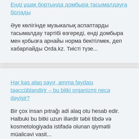
Енді ұшақ бортында домбыра тасымалдауға
болады
Әуе көлігінде музыкалық аспаптарды
тасымалдау тәртібі өзгереді, енді домбыра
мен қобызға арнайы норма бекітілмек, деп
хабарлайды Orda.kz. Тиісті түзе...
Hər kəs alaq sayır, amma faydası
təəccübləndirir – bu bitki orqanizmi necə
dəyişir?
Bir çox insan pıtrağı adi alaq otu hesab edir.
Halbuki bu bitki uzun illərdir təbii tibdə və
kosmetologiyada istifadə olunan qiymətli
müalicəvi vasit...