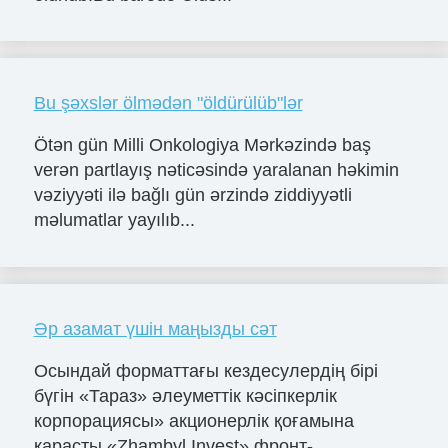
Bu şəxslər ölmədən "öldürülüb"lər
Ötən gün Milli Onkologiya Mərkəzində baş
verən partlayış nəticəsində yaralanan həkimin
vəziyyəti ilə bağlı gün ərzində ziddiyyətli
məlumatlar yayılıb...
Әр азамат үшін маңызды сәт
Осындай форматтағы кездесулердің бірі
бүгін «Тараз» әлеуметтік кәсіпкерлік
корпорациясы» акционерлік қоғамына
қарасты «Zhambyl Invest» фронт-