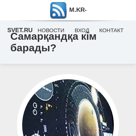
M.KR-
SVET.RU
НОВОСТИ
ВХОД
КОНТАКТ
Самарқандқа кім
барады?