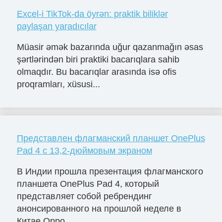
Excel-i TikTok-da öyrən: praktik biliklər
paylaşan yaradıcılar
Müasir əmək bazarında uğur qazanmağın əsas
şərtlərindən biri praktiki bacarıqlara sahib
olmaqdır. Bu bacarıqlar arasında isə ofis
proqramları, xüsusi...
Представлен флагманский планшет OnePlus
Pad 4 с 13,2-дюймовым экраном
В Индии прошла презентация флагманского
планшета OnePlus Pad 4, который
представляет собой ребрендинг
анонсированного на прошлой неделе в
Китае Oppo ...