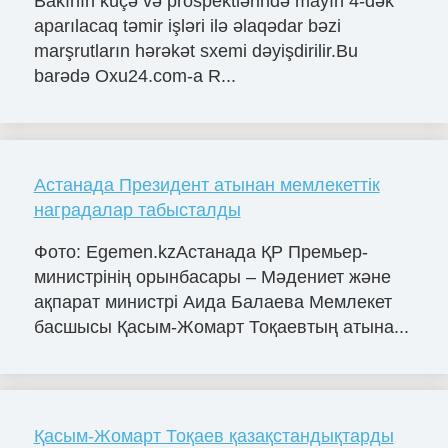
Bakının küçə və prospektlərində mayın 4-dək
aparılacaq təmir işləri ilə əlaqədar bəzi
marşrutların hərəkət sxemi dəyişdirilir.Bu
barədə Oxu24.com-a R...
Астанада Президент атынан мемлекеттік
наградалар табысталды
Фото: Egemen.kzАстанада ҚР Премьер-
министрінің орынбасары – Мәдениет және
ақпарат министрі Аида Балаева Мемлекет
басшысы Қасым-Жомарт Тоқаевтың атына...
Қасым-Жомарт Тоқаев қазақстандықтарды