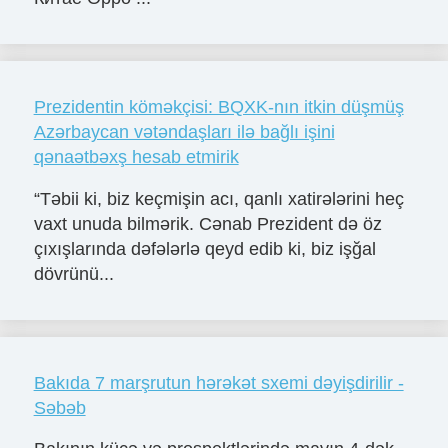
Prezidentin köməkçisi: BQXK-nın itkin düşmüş
Azərbaycan vətəndaşları ilə bağlı işini
qənaətbəxş hesab etmirik
“Təbii ki, biz keçmişin acı, qanlı xatirələrini heç
vaxt unuda bilmərik. Cənab Prezident də öz
çıxışlarında dəfələrlə qeyd edib ki, biz işğal
dövrünü...
Bakıda 7 marşrutun hərəkət sxemi dəyişdirilir -
Səbəb