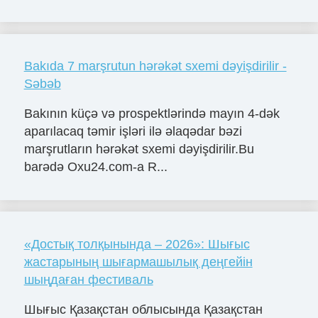
Bakıda 7 marşrutun hərəkət sxemi dəyişdirilir -
Səbəb
Bakının küçə və prospektlərində mayın 4-dək
aparılacaq təmir işləri ilə əlaqədar bəzi
marşrutların hərəkət sxemi dəyişdirilir.Bu
barədə Oxu24.com-a R...
«Достық толқынында – 2026»: Шығыс
жастарының шығармашылық деңгейін
шыңдаған фестиваль
Шығыс Қазақстан облысында Қазақстан