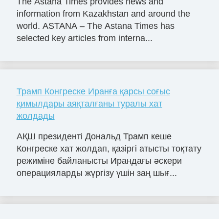
The Astana Times provides news and
information from Kazakhstan and around the
world. ASTANA – The Astana Times has
selected key articles from interna...
Трамп Конгреске Иранға қарсы соғыс
қимылдары аяқталғаны туралы хат
жолдады
АҚШ президенті Дональд Трамп кеше
Конгреске хат жолдап, қазіргі атысты тоқтату
режиміне байланысты Ирандағы әскери
операцияларды жүргізу үшін заң шығ...