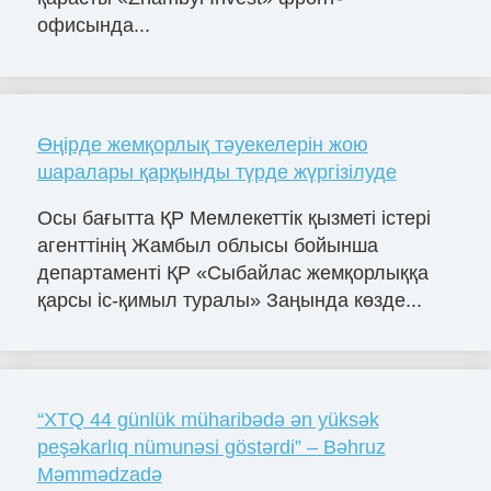
офисында...
Өңірде жемқорлық тәуекелерін жою
шаралары қарқынды түрде жүргізілуде
Осы бағытта ҚР Мемлекеттік қызметі істері
агенттінің Жамбыл облысы бойынша
департаменті ҚР «Сыбайлас жемқорлыққа
қарсы іс-қимыл туралы» Заңында көзде...
“XTQ 44 günlük müharibədə ən yüksək
peşəkarlıq nümunəsi göstərdi” – Bəhruz
Məmmədzadə