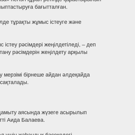
алыптастыруға бағытталған.
де тұрақты жұмыс істеуге және
стеу рәсімдері жеңілдетіледі, – деп
 тану рәсімдерін жеңілдету арқылы
ау мерзімі бірнеше айдан әлдеқайда
 сақталады.
дамыту аясында жүзеге асырылып
тті Аида Балаева.