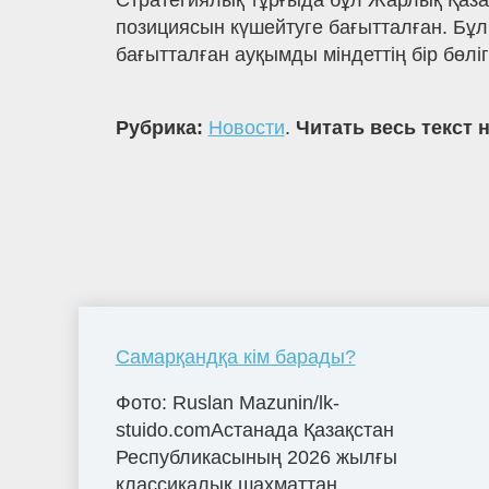
Стратегиялық тұрғыда бұл Жарлық Қаза
позициясын күшейтуге бағытталған. Бұл 
бағытталған ауқымды міндеттің бір бөліг
Рубрика:
Новости
.
Читать весь текст 
Самарқандқа кім барады?
Фото: Ruslan Mazunin/lk-
stuido.comАстанада Қазақстан
Республикасының 2026 жылғы
классикалық шахматтан