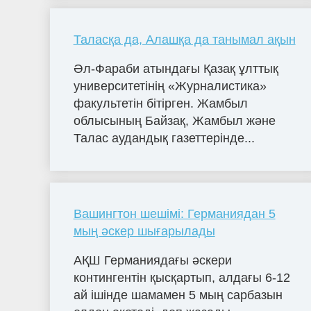
Таласқа да, Алашқа да танымал ақын
Әл-Фараби атындағы Қазақ ұлттық
университетінің «Журналистика»
факультетін бітірген. Жамбыл
облысының Байзақ, Жамбыл және
Талас аудандық газеттерінде...
Вашингтон шешімі: Германиядан 5
мың әскер шығарылады
АҚШ Германиядағы әскери
контингентін қысқартып, алдағы 6-12
ай ішінде шамамен 5 мың сарбазын