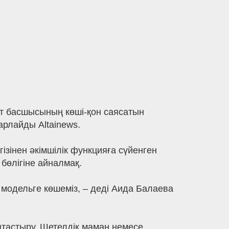
т басшысының көші-қон саясатын
арлайды Altainews.
ізінен әкімшілік функцияға сүйенген
бөлігіне айналмақ.
і модельге көшеміз, – деді Аида Балаева
ыптастыру. Шетелдік маман немесе