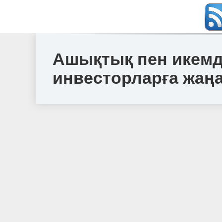
Ашықтық пен икемді
инвесторларға жаң