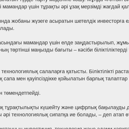
і мамандар үшін тұрақты әрі ұзақ мерзімді жағдай қ
нда жобаны жүзеге асыратын шетелдік инвесторға ел
алады.
сындағы мамандар үшін елде заңдастырылып, жұмыс і
ң төртінші маңызды бағыты – кәсіби біліктіліктерді
технологиялық салаларға қатысты. Біліктілікті раст
қ сапа мен қауіпсіздікке қойылатын барлық талаптар
н төмендетпейді.
қ тұрақтылықты күшейту және цифрлық бақылауды 
 әрі технологиялық сипатқа ие болады, – деп атап ө