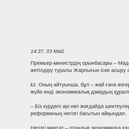
14:37, 03 Май.
Премьер-министрдің орынбасары – Мәде
жетілдіру туралы Жарлығын іске асыру ая
kz. Оның айтуынша, бұл – жай ғана өзге
жүйе енді экономикалық дамудың құралын
– Біз күрделі әрі көп жағдайда шектеул
реформаның негізгі бағытын айқындап.
Негізгі мақсат – отандық экономикаға қ