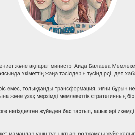
ниет және ақпарат министрі Аида Балаева Мемлеке
сында Үкіметтің жаңа тәсілдерін түсіндірді, деп хаб
ріс емес, толыққанды трансформация. Яғни бұрын нег
а және ұзақ мерзімді мемлекеттік стратегияның бір 
ерге негізделген жүйеден бас тартып, ашық әрі икемд
ажет мамандар үшін түсінікті әрі болжамды жүйе қал