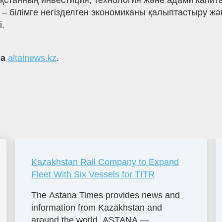
қстанның инвестиция, технология және адами капита
– білімге негізделген экономиканы қалыптастыру жә
і.
на
altainews.kz
.
Kazakhstan Rail Company to Expand
Fleet With Six Vessels for TITR
The Astana Times provides news and
information from Kazakhstan and
around the world. ASTANA —