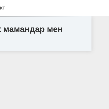
КТ
к мамандар мен