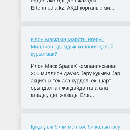
елден әкетеді, деп жазады
Ertenmedia.kz. АҚШ қорғаныс ми...
Илон Масктың Марсты игеруі:
Миллион адамдық колония қалай
құрылмақ?
Илон Маск SpaceX компаниясынан
200 миллион дауыс беру құқығы бар
акцияны тек аса күрделі екі шарт
орындалған жағдайда ғана ала
алады, деп жазады Erte...
Құқықтық білім мен кәсіби қалыптасу: