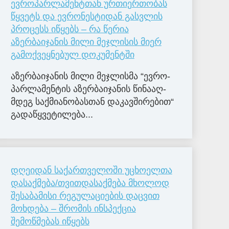
ევროპარლამენტთან ურთიერთობას
წყვეტს და ევრონესტიდან გასვლის
პროცესს იწყებს – რა წერია
აზერბაიჯანის მილი მეჯლისის მიერ
გამოქვეყნებულ დოკუმენტში
აზერ­ბა­ი­ჯა­ნის მილი მე­ჯლის­მა “ევ­რო­
პარ­ლა­მენ­ტის აზერ­ბა­ი­ჯა­ნის წი­ნა­აღ­
მდეგ საქ­მი­ა­ნო­ბას­თან და­კავ­ში­რე­ბით“
გა­და­წყვე­ტი­ლე­ბა...
დღეიდან საქართველოში უცხოელთა
დასაქმება/თვითდასაქმება მხოლოდ
შესაბამისი რეგულაციების დაცვით
მოხდება – შრომის ინსპექცია
შემოწმებას იწყებს