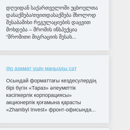
დღეიდან საქართველოში უცხოელთა
დასაქმება/თვითდასაქმება მხოლოდ
შესაბამისი რეგულაციების დაცვით
მოხდება – შრომის ინსპექცია
“შრომითი მიგრაციის შესახ...
Әр азамат үшін маңызды сәт
Осындай форматтағы кездесулердің
бірі бүгін «Тараз» әлеуметтік
кәсіпкерлік корпорациясы»
акционерлік қоғамына қарасты
«Zhambyl Invest» фронт-офисында...