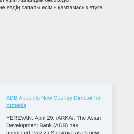
л үшін жаһандық бәсекедегі
не елдің сапалы өсімін қамтамасыз етуге
ADB Appoints New Country Director for
Armenia
YEREVAN, April 29. /ARKA/. The Asian
Development Bank (ADB) has
appointed Lyaziza Sabyrova as its new