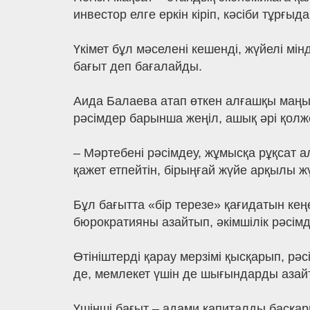
инвестор елге еркін кіріп, кәсіби тұрғы
Үкімет бұл мәселені кешенді, жүйелі мін
бағыт деп бағалайды.
Аида Балаева атап өткен алғашқы маңыз
рәсімдер барынша жеңіл, ашық әрі қолже
– Мәртебені рәсімдеу, жұмысқа рұқсат 
қажет етпейтін, бірыңғай жүйе арқылы жү
Бұл бағытта «бір терезе» қағидатын кең
бюрократияны азайтып, әкімшілік рәсімде
Өтініштерді қарау мерзімі қысқарып, р
де, мемлекет үшін де шығындарды азайту
Үшінші бағыт – адами капиталды басқар