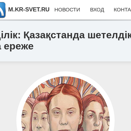
M.KR-SVET.RU
НОВОСТИ
ВХОД
КОНТА
лік: Қазақстанда шетелді
а ереже