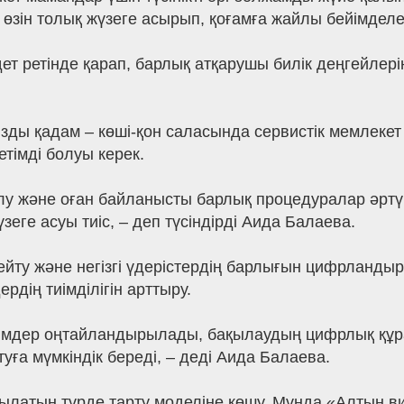
да өзін толық жүзеге асырып, қоғамға жайлы бейімделе
дет ретінде қарап, барлық атқарушы билік деңгейлері
ды қадам – көші-қон саласында сервистік мемлекет
тімді болуы керек.
алу және оған байланысты барлық процедуралар әртүр
зеге асуы тиіс, – деп түсіндірді Аида Балаева.
ейту және негізгі үдерістердің барлығын цифрландыру 
рдің тиімділігін арттыру.
әсімдер оңтайландырылады, бақылаудың цифрлық құра
ға мүмкіндік береді, – деді Аида Балаева.
ылатын түрде тарту моделіне көшу. Мұнда «Алтын виз