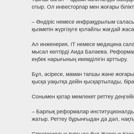
отыр. Ол инвесторлар мен жоғары білікт
– Өндіріс немесе инфрақұрылым саласы
қызметін жүргізуге қолайлы жағдай жас
Ал инженерия, IT немесе медицина сала
мысал келтірді Аида Балаева. Реформаны
еңбек нарығының икемділігін арттыру.
Бұл, әсіресе, маман тапшы және жоғары 
қысқа уақытқа дейін қысқартылады, біра
Сонымен қатар мемлекет реттеу деңгейі
– Барлық реформалар институционалды
жатыр. Реттеу бұрынғыдан да дәл, нақты