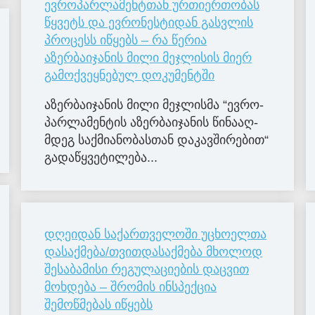
ევროპარლამენტთან ურთიერთობას
წყვეტს და ევრონესტიდან გასვლის
პროცესს იწყებს – რა წერია
აზერბაიჯანის მილი მეჯლისის მიერ
გამოქვეყნებულ დოკუმენტში
აზერ­ბა­ი­ჯა­ნის მილი მე­ჯლის­მა “ევ­რო­
პარ­ლა­მენ­ტის აზერ­ბა­ი­ჯა­ნის წი­ნა­აღ­
მდეგ საქ­მი­ა­ნო­ბას­თან და­კავ­ში­რე­ბით“
გა­და­წყვე­ტი­ლე­ბა...
დღეიდან საქართველოში უცხოელთა
დასაქმება/თვითდასაქმება მხოლოდ
შესაბამისი რეგულაციების დაცვით
მოხდება – შრომის ინსპექცია
შემოწმებას იწყებს