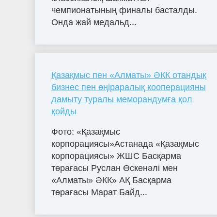
чемпионатының финалы басталды.
Онда жай медальд...
Қазақмыс пен «Алматы» ӘКК отандық
бизнес пен өңіраралық кооперацияны
дамыту туралы меморандумға қол
қойды
Фото: «Қазақмыс
корпорациясы»Астанада «Қазақмыс
корпорациясы» ЖШС Басқарма
төрағасы Руслан Өскенәлі мен
«Алматы» ӘКК» АҚ Басқарма
төрағасы Марат Байд...