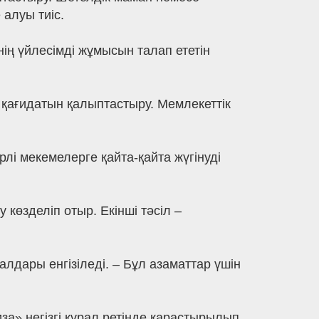
 алуы тиіс.
нің үйлесімді жұмысын талап ететін
 қағидатын қалыптастыру. Мемлекеттік
лі мекемелерге қайта-қайта жүгінуді
көзделіп отыр. Екінші тәсіл –
лдары енгізіледі. – Бұл азаматтар үшін
а» негізгі құрал ретінде қарастырылып