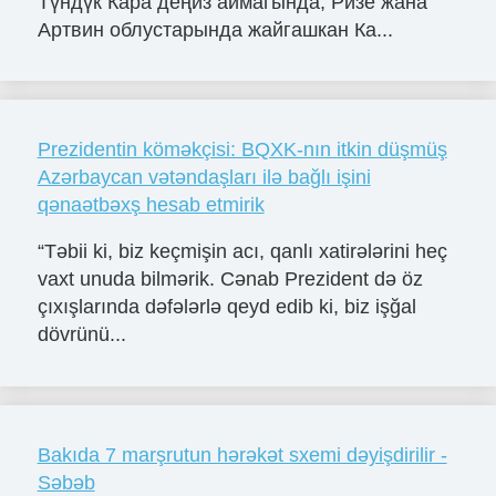
Түндүк Кара деңиз аймагында, Ризе жана
Артвин облустарында жайгашкан Ка...
Prezidentin köməkçisi: BQXK-nın itkin düşmüş
Azərbaycan vətəndaşları ilə bağlı işini
qənaətbəxş hesab etmirik
“Təbii ki, biz keçmişin acı, qanlı xatirələrini heç
vaxt unuda bilmərik. Cənab Prezident də öz
çıxışlarında dəfələrlə qeyd edib ki, biz işğal
dövrünü...
Bakıda 7 marşrutun hərəkət sxemi dəyişdirilir -
Səbəb