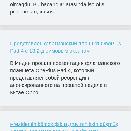
olmaqdır. Bu bacarıqlar arasında isə ofis
proqramları, xüsusi...
Представлен флагманский планшет OnePlus
Pad 4 с 13,2-дюймовым экраном
В Индии прошла презентация флагманского
планшета OnePlus Pad 4, который
представляет собой ребрендинг
анонсированного на прошлой неделе в
Китае Oppo ...
Prezidentin köməkçisi: BQXK-nın itkin düşmüş