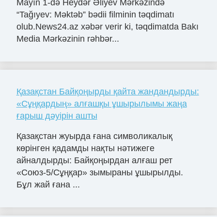
Mayın 1-də Heydər Əliyev Mərkəzində
“Tağıyev: Məktəb” bədii filminin təqdimatı
olub.News24.az xəbər verir ki, təqdimatda Bakı
Media Mərkəzinin rəhbər...
Қазақстан Байқоңырды қайта жандандырды:
«Сұңқардың» алғашқы ұшырылымы жаңа
ғарыш дәуірін ашты
Қазақстан жуырда ғана символикалық
көрінген қадамды нақты нәтижеге
айналдырды: Байқоңырдан алғаш рет
«Союз-5/Сұңқар» зымыраны ұшырылды.
Бұл жай ғана ...