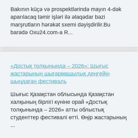
Bakının küçə və prospektlərində mayın 4-dək
aparılacaq təmir işləri ilə əlaqədar bəzi
marşrutların hərəkət sxemi dəyişdirilir.Bu
barədə Oxu24.com-a R...
«Достық толқынында – 2026»: Шығыс
жастарының шығармашылық деңгейін
шыңдаған фестиваль
Шығыс Қазақстан облысында Қазақстан
халқының бірлігі күніне орай «Достық
толқынында – 2026» атты облыстық
студенттер фестивалі өтті. Өңір жастарының
...