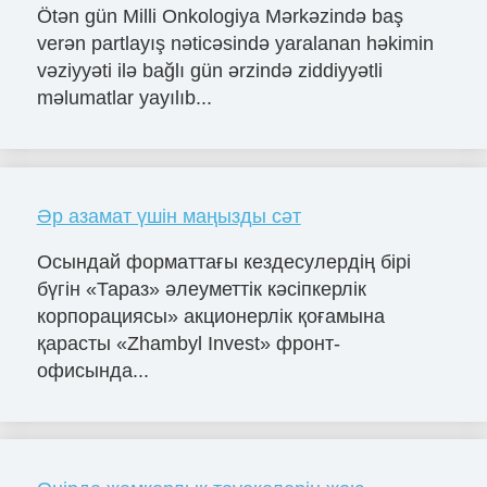
Ötən gün Milli Onkologiya Mərkəzində baş
verən partlayış nəticəsində yaralanan həkimin
vəziyyəti ilə bağlı gün ərzində ziddiyyətli
məlumatlar yayılıb...
Әр азамат үшін маңызды сәт
Осындай форматтағы кездесулердің бірі
бүгін «Тараз» әлеуметтік кәсіпкерлік
корпорациясы» акционерлік қоғамына
қарасты «Zhambyl Invest» фронт-
офисында...