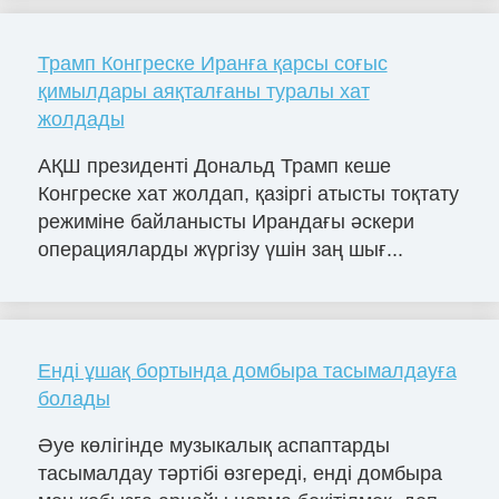
Трамп Конгреске Иранға қарсы соғыс
қимылдары аяқталғаны туралы хат
жолдады
АҚШ президенті Дональд Трамп кеше
Конгреске хат жолдап, қазіргі атысты тоқтату
режиміне байланысты Ирандағы әскери
операцияларды жүргізу үшін заң шығ...
Енді ұшақ бортында домбыра тасымалдауға
болады
Әуе көлігінде музыкалық аспаптарды
тасымалдау тәртібі өзгереді, енді домбыра