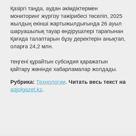
Қазіргі таңда, аудан әкімдіктермен
мониторинг жүргізу тәжірибесі төселіп, 2025
жылдың екінші жартыжылдығында 26 ауыл
шаруашылық тауар өндірушілері тарапынан
Қағида талаптарын бұзу деректерін анықтап,
оларға 24,2 млн.
теңгені құрайтын субсидия қаражатын
қайтару жөнінде хабарламалар жолдады.
Рубрика:
Технологии
.
Читать весь текст на
aqjolgazet.kz
.