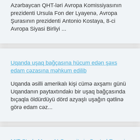
Azərbaycan QHT-ləri Avropa Komissiyasının
prezidenti Ursula Fon der Lyayenə, Avropa
Şurasının prezidenti Antonio Kostaya, 8-ci
Avropa Siyasi Birliyi ...
Uqanda uşaq bağçasına hücum edən şəxs
edam cəzasına məhkum edilib
Uqanda əsilli amerikalı kişi cümə axşamı günü
Uqandanın paytaxtındakı bir uşaq bağçasında
bıçaqla öldürdüyü dörd azyaşlı uşağın qətlinə
görə edam cəz...