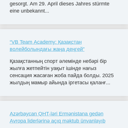
gesorgt. Am 29. April dieses Jahres stürmte
eine unbekannt...
“VB Team Academy: Қазақстан
волейболындағы жаңа деңгей”
Қазақстанның спорт әлемінде небәрі бір
жылға жетпейтін уақыт ішінде нағыз
сенсация жасаған жоба пайда болды. 2025
жылдың мамыр айында іргетасы қаланғ...
Azərbaycan QHT-ləri Ermənistana gedən
Avropa liderlərinə açıq məktub ünvanlayıb