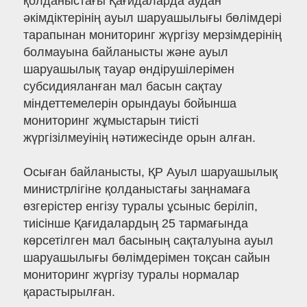
қолданыстағы Қағидаларда аудан
әкімдіктерінің ауыл шаруашылығы бөлімдері
тарапынан мониторинг жүргізу мерзімдерінің
болмауына байланысты және ауыл
шаруашылық тауар өндірушілерімен
субсидияланған мал басын сақтау
міндеттемелерін орындауы бойынша
мониторинг жұмыстарын тиісті
жүргізілмеуінің нәтижесінде орын алған.
Осыған байланысты, ҚР Ауыл шаруашылық
министрлігіне қолданыстағы заңнамаға
өзгерістер енгізу туралы ұсыныс беріліп,
тиісінше Қағидалардың 25 тармағында
көрсетілген мал басының сақталуына ауыл
шаруашылығы бөлімдерімен тоқсан сайын
мониторинг жүргізу туралы нормалар
қарастырылған.