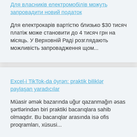
Для власників електромобілів можуть
запровадити новий податок
Для електрокарів вартістю близько $30 тисяч
платіж може становити до 4 тисяч грн на
місяць. У Верховній Раді розглядають
можливість запровадження щом...
Excel-i TikTok-da öyrən: praktik biliklər
paylaşan yaradıcılar
Müasir əmək bazarında uğur qazanmağın əsas
şərtlərindən biri praktiki bacarıqlara sahib
olmaqdır. Bu bacarıqlar arasında isə ofis
proqramları, xüsusi...