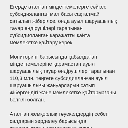
Егерде аталған міндеттемелерге сәйкес
субсидияланған мал басы сақталмай
сатылып жіберілсе, онда ауыл шаруашылық
тауар өндірушілері тарапынан
субсидияланған қаражатты қайта
мемлекетке қайтару керек.
Мониторинг барысында қабылдаған
міндеттемелеріне қарамастан ауыл
шаруашылық тауар өндірушілер тарапынан
110,3 млн. теңгеге субсидияланған ауыл
шаруашылығы жануарларын сатып
жібергендігі және мемлекетке қайтармағаны
белгілі болған.
Аталған жемқорлық тәуекелдердің себеп
салдарын зерделеу барысында