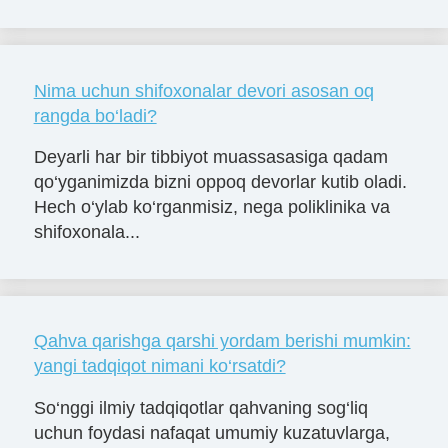
Nima uchun shifoxonalar devori asosan oq
rangda bo‘ladi?
Deyarli har bir tibbiyot muassasasiga qadam
qo‘yganimizda bizni oppoq devorlar kutib oladi.
Hech o‘ylab ko‘rganmisiz, nega poliklinika va
shifoxonala...
Qahva qarishga qarshi yordam berishi mumkin:
yangi tadqiqot nimani ko‘rsatdi?
So‘nggi ilmiy tadqiqotlar qahvaning sog‘liq
uchun foydasi nafaqat umumiy kuzatuvlarga,