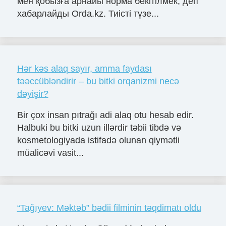
мен қобызға арнайы норма бекітілмек, деп
хабарлайды Orda.kz. Тиісті түзе...
Hər kəs alaq sayır, amma faydası
təəccübləndirir – bu bitki orqanizmi necə
dəyişir?
Bir çox insan pıtrağı adi alaq otu hesab edir.
Halbuki bu bitki uzun illərdir təbii tibdə və
kosmetologiyada istifadə olunan qiymətli
müalicəvi vasit...
“Tağıyev: Məktəb” bədii filminin təqdimatı oldu