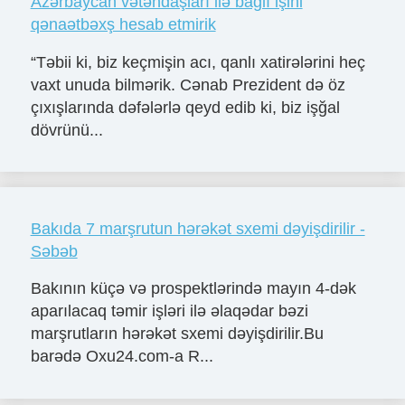
Azərbaycan vətəndaşları ilə bağlı işini
qənaətbəxş hesab etmirik
“Təbii ki, biz keçmişin acı, qanlı xatirələrini heç
vaxt unuda bilmərik. Cənab Prezident də öz
çıxışlarında dəfələrlə qeyd edib ki, biz işğal
dövrünü...
Bakıda 7 marşrutun hərəkət sxemi dəyişdirilir -
Səbəb
Bakının küçə və prospektlərində mayın 4-dək
aparılacaq təmir işləri ilə əlaqədar bəzi
marşrutların hərəkət sxemi dəyişdirilir.Bu
barədə Oxu24.com-a R...