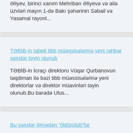
Əliyev, birinci xanım Mehriban Əliyeva və ailə
üzvləri mayın 1-də Bakı şəhərinin Səbail və
Yasamal rayonl...
TƏBİB-in tabeli tibb müəssisələrinə yeni rəhbər
şəxslər təyin olunub
TƏBİB-in İcraçı direktoru Vüqar Qurbanovun
təqdimatı ilə bəzi tibb müəssisələrinə yeni
direktorlar və direktor müavinləri təyin
olunub.Bu barədə Ulus...
Bu şəxslər ölmədən "öldürülüb"lər