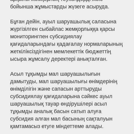
бойынша жұмыстарды жүзеге асыруда.
Бұған дейін, ауыл шаруашылық саласына
жүргізілген сыбайлас жемқорлыққа қарсы
мониторингпен субсидиялау
қағидаларындағы қадағалау нормаларының
жеткіліксіздігінен мемлекеттік бюджеттің
ысыра жұмсалу деректері анықталған.
Асыл тұқымды мал шаруашылығын
дамытуды, мал шаруашылығы өнімдерінің
өнімділігін және сапасын арттыруды
субсидиялау қағидаларына сәйкес ауыл
шаруашылық тауар өндірушілері асыл
тұқымды аналық басын сатып алуға
субсидия алған мал басының сақталуын
қамтамасыз етуге міндеттеме алады.