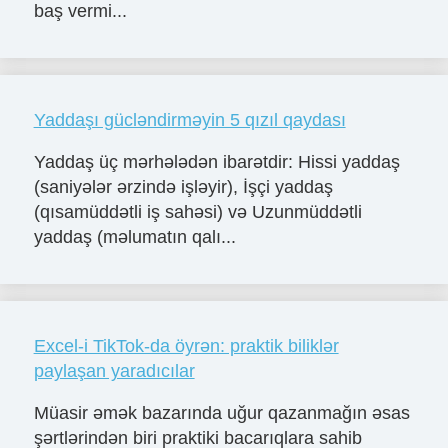
baş vermi...
Yaddaşı gücləndirməyin 5 qızıl qaydası
Yaddaş üç mərhələdən ibarətdir: Hissi yaddaş
(saniyələr ərzində işləyir), İşçi yaddaş
(qısamüddətli iş sahəsi) və Uzunmüddətli
yaddaş (məlumatın qalı...
Excel-i TikTok-da öyrən: praktik biliklər
paylaşan yaradıcılar
Müasir əmək bazarında uğur qazanmağın əsas
şərtlərindən biri praktiki bacarıqlara sahib