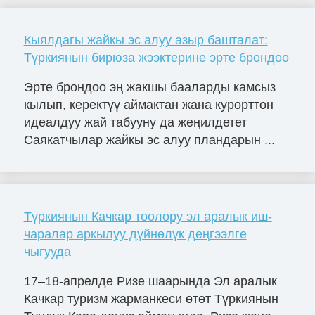
Кыялдагы жайкы эс алуу азыр башталат:
Түркиянын бирюза жээктерине эрте брондоо
Эрте брондоо эң жакшы бааларды камсыз
кылып, керектүү аймактан жана курорттон
идеалдуу жай табууну да жеңилдетет
Саякатчылар жайкы эс алуу пландарын ...
Түркиянын Качкар тоолору эл аралык иш-
чаралар аркылуу дүйнөлүк деңгээлге
чыгууда
17–18-апрелде Ризе шаарында Эл аралык
Качкар туризм жарманкеси өтөт Түркиянын