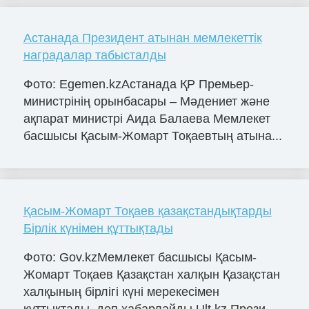
Астанада Президент атынан мемлекеттік
наградалар табысталды
Фото: Egemen.kzАстанада ҚР Премьер-
министрінің орынбасары – Мәдениет және
ақпарат министрі Аида Балаева Мемлекет
басшысы Қасым-Жомарт Тоқаевтың атына...
Қасым-Жомарт Тоқаев қазақстандықтарды
Бірлік күнімен құттықтады
Фото: Gov.kzМемлекет басшысы Қасым-
Жомарт Тоқаев Қазақстан халқын Қазақстан
халқының бірлігі күні мерекесімен
құттықтады, деп хабарлайды Ult.kz.Прези...