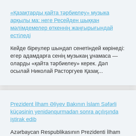
«Қазақтарды қайта тәрбиелеу» музыка
арқылы ма: неге Ресейден шыққан
мәлімдемелер өткеннің жаңғырығындай
естіледі
Кейде біреулер шындап сенетіндей көрінеді:
егер адамдарға сенің музыкаң ұнамаса —
оларды «қайта тәрбиелеу» керек. Дәл
осылай Николай Расторгуев Қазақ...
Prezident İlham Əliyev Bakının İslam Səfərli
küçəsinin yenidənqurmadan sonra açılışında
iştirak edib
Azərbaycan Respublikasının Prezidenti İlham