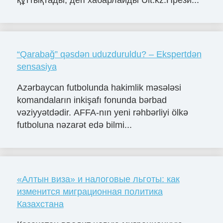
“Qarabağ” qəsdən uduzduruldu? – Ekspertdən
sensasiya
Azərbaycan futbolunda hakimlik məsələsi
komandaların inkişafı fonunda bərbad
vəziyyətdədir. AFFA-nın yeni rəhbərliyi ölkə
futboluna nəzarət edə bilmi...
«Алтын виза» и налоговые льготы: как
изменится миграционная политика
Казахстана