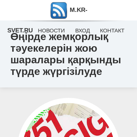
M.KR-
SVET.RU
НОВОСТИ
ВХОД
КОНТАКТ
Өңірде жемқорлық
тәуекелерін жою
шаралары қарқынды
түрде жүргізілуде