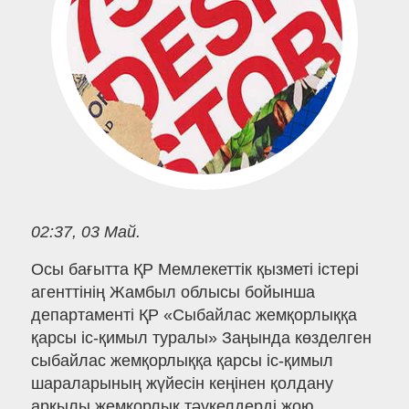
02:37, 03 Май.
Осы бағытта ҚР Мемлекеттік қызметі істері
агенттінің Жамбыл облысы бойынша
департаменті ҚР «Сыбайлас жемқорлыққа
қарсы іс-қимыл туралы» Заңында көзделген
сыбайлас жемқорлыққа қарсы іс-қимыл
шараларының жүйесін кеңінен қолдану
арқылы жемқорлық тәукелдерді жою