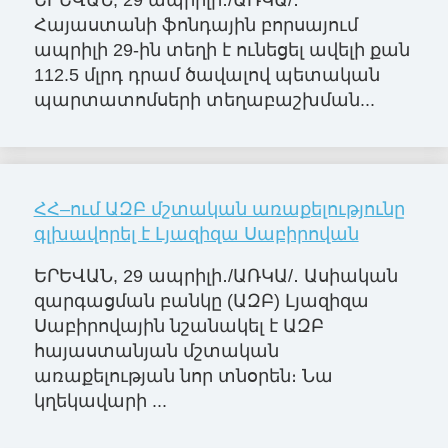
ԵՐԵՎԱՆ, 29 ապրիլի․/ԱՌԿԱ/․
Հայաստանի ֆոնդային բորսայում
ապրիլի 29-ին տեղի է ունեցել ավելի քան
112.5 մլրդ դրամ ծավալով պետական
պարտատոմսերի տեղաբաշխման...
ՀՀ–ում ԱԶԲ մշտական առաքելությունը
գլխավորել է Լյազիզա Սաբիրովան
ԵՐԵՎԱՆ, 29 ապրիլի․/ԱՌԿԱ/․ Ասիական
զարգացման բանկը (ԱԶԲ) Լյազիզա
Սաբիրովային նշանակել է ԱԶԲ
հայաստանյան մշտական
առաքելության նոր տնօրեն։ Նա
կղեկավարի ...