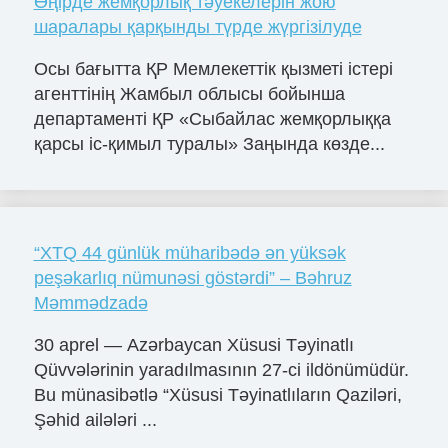
Өңірде жемқорлық тәуекелерін жою
шаралары қарқынды түрде жүргізілуде
Осы бағытта ҚР Мемлекеттік қызметі істері
агенттінің Жамбыл облысы бойынша
департаменті ҚР «Сыбайлас жемқорлыққа
қарсы іс-қимыл туралы» Заңында көзде...
“XTQ 44 günlük müharibədə ən yüksək
peşəkarlıq nümunəsi göstərdi” – Bəhruz
Məmmədzadə
30 aprel — Azərbaycan Xüsusi Təyinatlı
Qüvvələrinin yaradılmasının 27-ci ildönümüdür.
Bu münasibətlə “Xüsusi Təyinatlıların Qaziləri,
Şəhid ailələri ...