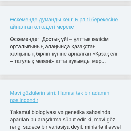
Өскеменде думанды кеш: Бірлігі берекесіне
айналған өлкедегі мереке
Өскемендегі Достық үйі – ұлттық келісім
орталығының алаңында Қазақстан
халқының бірлігі күніне арналған «Қазақ елі
– татулық мекені» атты ауқымды мер...
Mavi gözlülərin sirri: Hamısı tək bir adamın
nəslindəndir
Təkamül biologiyası və genetika sahəsində
aparılan bu araşdırma sübut edir ki, mavi göz
rəngi sadəcə bir variasiya deyil, minlərlə il əvvəl