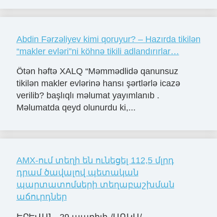
Abdin Fərzəliyev kimi qoruyur? – Hazırda tikilən
“makler evləri”ni köhnə tikili adlandırırlar…
Ötən həftə XALQ “Məmmədlidə qanunsuz
tikilən makler evlərinə hansı şərtlərlə icazə
verilib? başlıqlı məlumat yayımlanıb .
Məlumatda qeyd olunurdu ki,...
AMX-ում տեղի են ունեցել 112,5 մլրդ
դրամ ծավալով պետական
պարտատոմսերի տեղաբաշխման
աճուրդներ