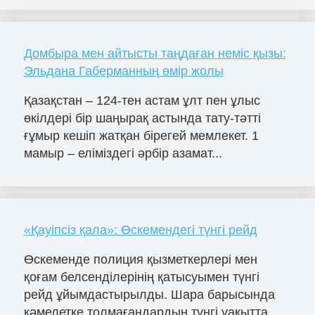
Домбыра мен айтысты таңдаған неміс қызы:
Эльдана Габерманның өмір жолы
Қазақстан – 124-тен астам ұлт пен ұлыс
өкілдері бір шаңырақ астында тату-тәтті
ғұмыр кешіп жатқан бірегей мемлекет. 1
мамыр – еліміздегі әрбір азамат...
«Қауіпсіз қала»: Өскемендегі түнгі рейд
Өскеменде полиция қызметкерлері мен
қоғам белсенділерінің қатысуымен түнгі
рейд ұйымдастырылды. Шара барысында
кәмелетке толмағандардың түнгі уақытта...