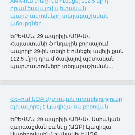
AMX-ում տեղի են ունեցել 112,5 մլրդ
դրամ ծավալով պետական
պարտատոմսերի տեղաբաշխման
աճուրդներ
ԵՐԵՎԱՆ, 29 ապրիլի․/ԱՌԿԱ/․
Հայաստանի ֆոնդային բորսայում
ապրիլի 29-ին տեղի է ունեցել ավելի քան
112.5 մլրդ դրամ ծավալով պետական
պարտատոմսերի տեղաբաշխման...
ՀՀ–ում ԱԶԲ մշտական առաքելությունը
գլխավորել է Լյազիզա Սաբիրովան
ԵՐԵՎԱՆ, 29 ապրիլի․/ԱՌԿԱ/․ Ասիական
զարգացման բանկը (ԱԶԲ) Լյազիզա
Սաբիրովային նշանակել է ԱԶԲ