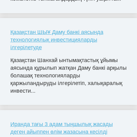
Қазақстан ШЫҰ Даму банкі аясында
технологиялық инвестицияларды
ілгерілетуде
Қазақстан Шанхай ынтымақтастық ұйымы
аясында құрылып жатқан Даму банкі арқылы
болашақ технологияларды
қаржыландыруды ілгерілетіп, халықаралық
инвести...
Иранда тағы 3 адам тыңшылық жасады
деген айыппен өлім жазасына кесілді