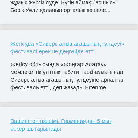
жұмыс жүргізілуде. Бүгін аймақ басшысы
Берік Уәли қаланың орталық көшеле...
Жетісуда «Сиверс алма ағашының гүлдеуі»
фестивалі ерекше деңгейде өтті
Жетісу облысында «Жоңғар-Алатау»
мемлекеттік ұлттық табиғи паркі аумағында
Сиверс алма ағашының гүлдеуіне арналған
фестиваль өтті, деп жазады Ertenme...
Вашингтон шешімі: Германиядан 5 мың
әскер шығарылады