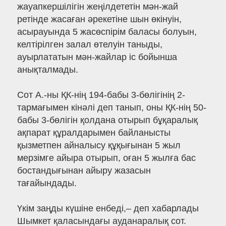
жауапкершілігін жеңілдететін мән-жай
ретінде жасаған әрекетіне шын өкінуін,
асырауында 5 жасөспірім баласы болуын,
келтірілген залал өтелуін таныды,
ауырлататын мән-жайлар іс бойынша
анықталмады.
Сот А.-ны ҚК-нің 194-бабы 3-бөлігінің 2-
тармағымен кінәлі деп танып, оны ҚК-нің 50-
бабы 3-бөлігін қолдана отырып бұқаралық
ақпарат құралдарымен байланысты
қызметпен айналысу құқығынан 5 жыл
мерзімге айыра отырып, оған 5 жылға бас
бостандығынан айыру жазасын
тағайындады.
Үкім заңды күшіне енбеді,– деп хабарлады
Шымкет қаласындағы ауданаралық сот.