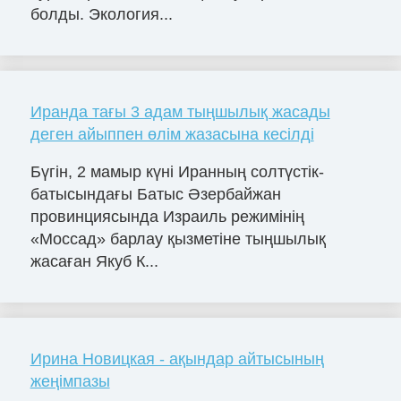
болды. Экология...
Иранда тағы 3 адам тыңшылық жасады
деген айыппен өлім жазасына кесілді
Бүгін, 2 мамыр күні Иранның солтүстік-
батысындағы Батыс Әзербайжан
провинциясында Израиль режимінің
«Моссад» барлау қызметіне тыңшылық
жасаған Якуб К...
Ирина Новицкая - ақындар айтысының
жеңімпазы