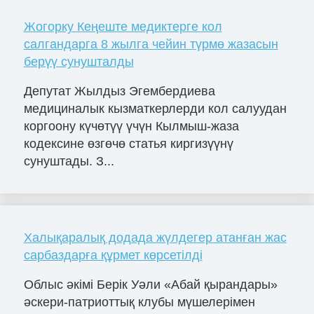
Жогорку Кеңеште медиктерге кол
салгандарга 8 жылга чейин түрмө жазасын
берүү сунушталды
Депутат Жылдыз Эгембердиева
медициналык кызматкерлерди кол салуудан
коргоону күчөтүү үчүн Кылмыш-жаза
кодексине өзгөчө статья киргизүүнү
сунуштады. З...
Халықаралық додада жүлдегер атанған жас
сарбаздарға құрмет көрсетілді
Облыс әкімі Берік Уәли «Абай қырандары»
әскери-патриоттық клубы мүшелерімен