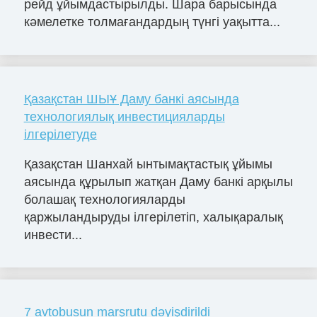
рейд ұйымдастырылды. Шара барысында
кәмелетке толмағандардың түнгі уақытта...
Қазақстан ШЫҰ Даму банкі аясында
технологиялық инвестицияларды
ілгерілетуде
Қазақстан Шанхай ынтымақтастық ұйымы
аясында құрылып жатқан Даму банкі арқылы
болашақ технологияларды
қаржыландыруды ілгерілетіп, халықаралық
инвести...
7 avtobusun marşrutu dəyişdirildi