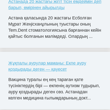
Астанада 20 жастағы жігіт тісін емдеймін деп
барып, өмірінен айырылды
Астана қаласында 20 жастағы Есболған
Мұрат Жеңісханұлының туыстары оның
Tem.Dent стоматологиясына барғаннан кейін
қайтыс болғанын мәлімдеді. Олардың ...
Жұқпалы аурулар маманы: Екпе ауру
қоздырады деген — қауесет
Вакцина туралы ең кең тараған қате
түсініктердің бірі — екпенің аутизм тудырып,
ауру қоздырады деген сөз. Астанадан
келген медицина ғылымдарының докт...