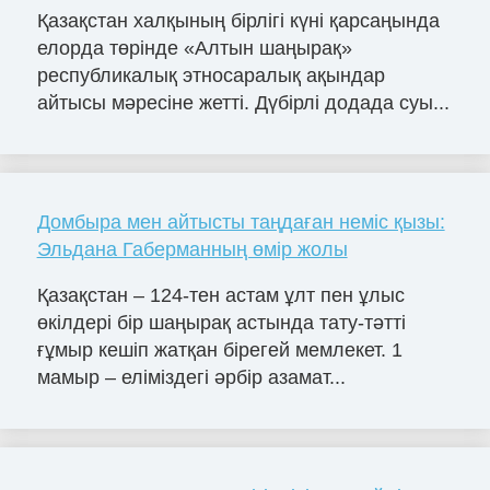
Қазақстан халқының бірлігі күні қарсаңында
елорда төрінде «Алтын шаңырақ»
республикалық этносаралық ақындар
айтысы мәресіне жетті. Дүбірлі додада суы...
Домбыра мен айтысты таңдаған неміс қызы:
Эльдана Габерманның өмір жолы
Қазақстан – 124-тен астам ұлт пен ұлыс
өкілдері бір шаңырақ астында тату-тәтті
ғұмыр кешіп жатқан бірегей мемлекет. 1
мамыр – еліміздегі әрбір азамат...