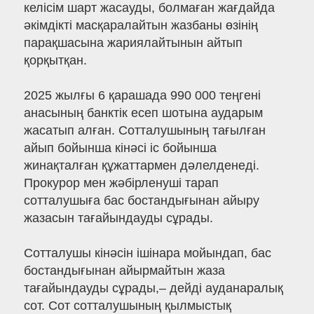
келісім шарт жасауды, болмаған жағдайда
әкімдікті масқаралайтын жазбаны өзінің
парақшасына жариялайтынын айтып
қорқытқан.
2025 жылғы 6 қарашада 990 000 теңгені
анасының банктік есеп шотына аударым
жасатып алған. Сотталушының тағылған
айып бойынша кінәсі іс бойынша
жинақталған құжаттармен дәлелденеді.
Прокурор мен жәбірленуші тарап
сотталушыға бас бостандығынан айыру
жазасын тағайындауды сұрады.
Сотталушы кінәсін ішінара мойындап, бас
бостандығынан айырмайтын жаза
тағайындауды сұрады,– дейді ауданаралық
сот. Сот сотталушының қылмыстық