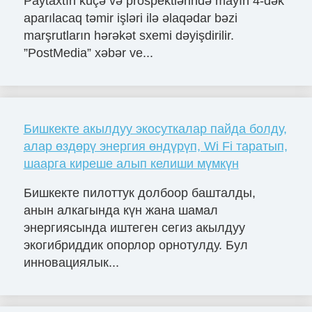
Paytaxtın küçə və prospektlərində mayın 4-dək
aparılacaq təmir işləri ilə əlaqədar bəzi
marşrutların hərəkət sxemi dəyişdirilir.
”PostMedia” xəbər ve...
Бишкекте акылдуу экосуткалар пайда болду,
алар өздөрү энергия өндүрүп, Wi Fi таратып,
шаарга киреше алып келиши мүмкүн
Бишкекте пилоттук долбоор башталды,
анын алкагында күн жана шамал
энергиясында иштеген сегиз акылдуу
экогибриддик опорлор орнотулду. Бул
инновациялык...