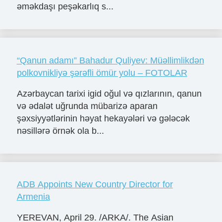
əməkdaşı peşəkarlıq s...
“Qanun adamı” Bahadur Quliyev: Müəllimlikdən
polkovnikliyə şərəfli ömür yolu – FOTOLAR
Azərbaycan tarixi igid oğul və qızlarının, qanun
və ədalət uğrunda mübarizə aparan
şəxsiyyətlərinin həyat hekayələri və gələcək
nəsillərə örnək ola b...
ADB Appoints New Country Director for
Armenia
YEREVAN, April 29. /ARKA/. The Asian