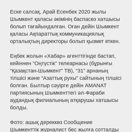
Еске салсақ, Арай Есенбек 2020 жылы
Шымкент қаласы әкімінің баспасөз хатшысы
болып тағайындалған. Оған дейін Шымкент
қаласы Ақпараттық коммуникациялық
орталықтың директоры болып қызмет еткен.
Еңбек жолын «Хабар» агенттігінде бастап,
кейіннен “Оңтүстік” телеарнасы (бұрынғы
“Қазақстан-Шымкент” ТВ), “31” арнаның
тілшісі және “Азаттық рухы” сайтының тілшісі
болған. Былтыр сәуірге дейін AMANAT
партиясының Шымкенттегі әл-Фараби
аудандық филиалының атқарушы хатшысы
болды.
Фото: ашық дереккөз Сообщение
Шымкенттік журналист бес жылға сотталды