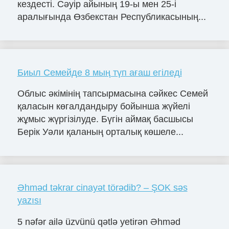
кездесті. Сәуір айының 19-ы мен 25-і
аралығында Өзбекстан Республикасының...
Биыл Семейде 8 мың түп ағаш егіледі
Облыс әкімінің тапсырмасына сәйкес Семей
қаласын көгалдандыру бойынша жүйелі
жұмыс жүргізілуде. Бүгін аймақ басшысы
Берік Уәли қаланың орталық көшеле...
Əhməd təkrar cinayət törədib? – ŞOK səs
yazısı
5 nəfər ailə üzvünü qətlə yetirən Əhməd