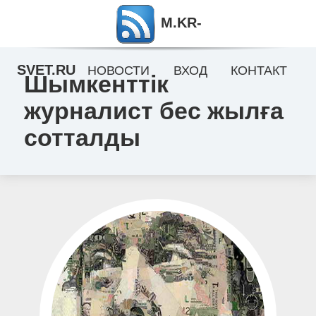
M.KR-
SVET.RU
НОВОСТИ
ВХОД
КОНТАКТ
Шымкенттік
журналист бес жылға
сотталды