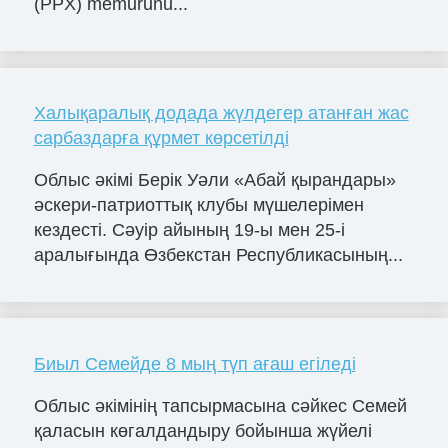
(PPX) memurunu...
Халықаралық додада жүлдегер атанған жас
сарбаздарға құрмет көрсетілді
Облыс әкімі Берік Уәли «Абай қырандары»
әскери-патриоттық клубы мүшелерімен
кездесті. Сәуір айының 19-ы мен 25-і
аралығында Өзбекстан Республикасының...
Биыл Семейде 8 мың түп ағаш егіледі
Облыс әкімінің тапсырмасына сәйкес Семей
қаласын көгалдандыру бойынша жүйелі