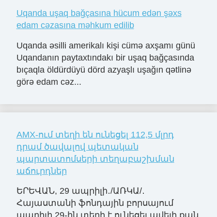
Uqanda uşaq bağçasına hücum edən şəxs
edam cəzasına məhkum edilib
Uqanda əsilli amerikalı kişi cümə axşamı günü
Uqandanın paytaxtındakı bir uşaq bağçasında
bıçaqla öldürdüyü dörd azyaşlı uşağın qətlinə
görə edam cəz...
AMX-ում տեղի են ունեցել 112,5 մլրդ
դրամ ծավալով պետական
պարտատոմսերի տեղաբաշխման
աճուրդներ
ԵՐԵՎԱՆ, 29 ապրիլի․/ԱՌԿԱ/․
Հայաստանի ֆոնդային բորսայում
ապրիլի 29-ին տեղի է ունեցել ավելի քան