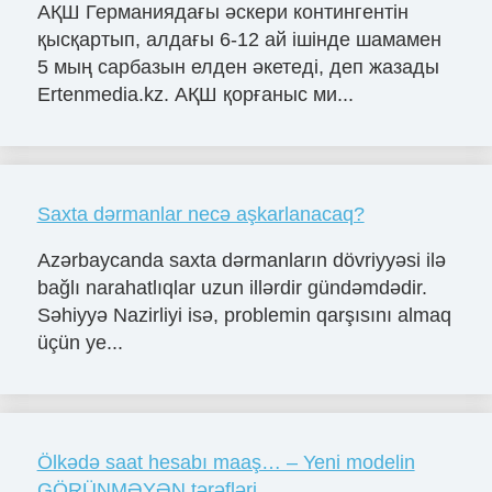
АҚШ Германиядағы әскери контингентін
қысқартып, алдағы 6-12 ай ішінде шамамен
5 мың сарбазын елден әкетеді, деп жазады
Ertenmedia.kz. АҚШ қорғаныс ми...
Saxta dərmanlar necə aşkarlanacaq?
Azərbaycanda saxta dərmanların dövriyyəsi ilə
bağlı narahatlıqlar uzun illərdir gündəmdədir.
Səhiyyə Nazirliyi isə, problemin qarşısını almaq
üçün ye...
Ölkədə saat hesabı maaş… – Yeni modelin
GÖRÜNMƏYƏN tərəfləri