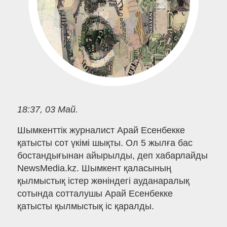
18:37, 03 Май.
Шымкенттік журналист Арай Есенбекке
қатысты сот үкімі шықты. Ол 5 жылға бас
бостандығынан айырылды, деп хабарлайды
NewsMedia.kz. Шымкент қаласының
қылмыстық істер жөніндегі ауданаралық
сотында сотталушы Арай Есенбекке
қатысты қылмыстық іс қаралды.