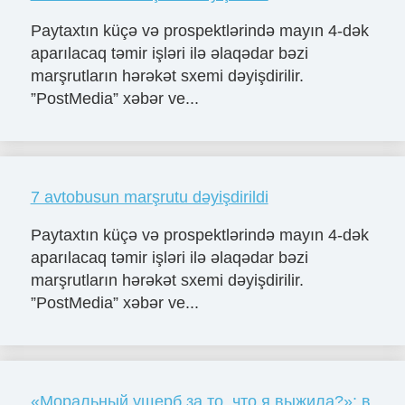
Paytaxtın küçə və prospektlərində mayın 4-dək
aparılacaq təmir işləri ilə əlaqədar bəzi
marşrutların hərəkət sxemi dəyişdirilir.
”PostMedia” xəbər ve...
7 avtobusun marşrutu dəyişdirildi
Paytaxtın küçə və prospektlərində mayın 4-dək
aparılacaq təmir işləri ilə əlaqədar bəzi
marşrutların hərəkət sxemi dəyişdirilir.
”PostMedia” xəbər ve...
«Моральный ущерб за то, что я выжила?»: в