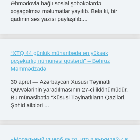
Əhmədovla bağlı sosial şəbəkələrdə
xoşagəlməz məlumatlar yayılıb. Belə ki, bir
qadının səs yazısı paylaşılıb....
“XTQ 44 günlük müharibədə ən yüksək
peşəkarlıq nümunəsi göstərdi” – Bəhruz
Məmmədzadə
30 aprel — Azərbaycan Xüsusi Təyinatlı
Qüvvələrinin yaradılmasının 27-ci ildönümüdür.
Bu münasibətlə “Xüsusi Təyinatlıların Qaziləri,
Şəhid ailələri ...
«Моральный ущерб за то, что я выжила?»: в