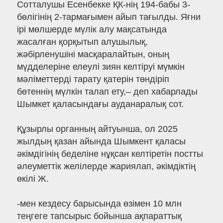
Сотталушы Есенбекке ҚК-нің 194-бабы 3-
бөлігінің 2-тармағымен айып тағылды. Яғни
ірi мөлшерде мүлiк алу мақсатында
жасалған қорқытып алушылық,
жәбiрленушiнi масқаралайтын, оның
мүдделерiне елеулі зиян келтiруi мүмкiн
мәлiметтердi тарату қатерін төндіріп
бөтеннің мүлкін талап ету,– деп хабарлады
Шымкет қаласындағы ауданаралық сот.
Құзырлы органның айтуынша, ол 2025
жылдың қазан айында Шымкент қаласы
әкімдігінің беделіне нұқсан келтіретін постты
әлеуметтік желілерде жариялап, әкімдіктің
өкілі Ж.
-мен кездесу барысында өзімен 10 млн
теңгеге тапсырыс бойынша ақпараттық