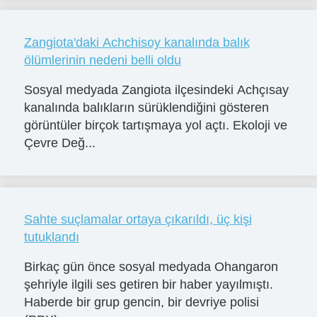
Zangiota'daki Achchisoy kanalında balık
ölümlerinin nedeni belli oldu
Sosyal medyada Zangiota ilçesindeki Achçısay
kanalında balıkların sürüklendiğini gösteren
görüntüler birçok tartışmaya yol açtı. Ekoloji ve
Çevre Değ...
Sahte suçlamalar ortaya çıkarıldı, üç kişi
tutuklandı
Birkaç gün önce sosyal medyada Ohangaron
şehriyle ilgili ses getiren bir haber yayılmıştı.
Haberde bir grup gencin, bir devriye polisi