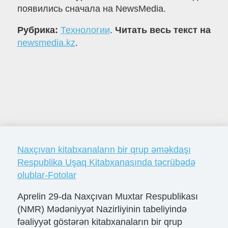
появились сначала на NewsMedia.
Рубрика:
Технологии
.
Читать весь текст на
newsmedia.kz
.
Naxçıvan kitabxanaların bir qrup əməkdaşı
Respublika Uşaq Kitabxanasında təcrübədə
olublar-Fotolar
Aprelin 29-da Naxçıvan Muxtar Respublikası
(NMR) Mədəniyyət Nazirliyinin tabeliyində
fəaliyyət göstərən kitabxanaların bir qrup