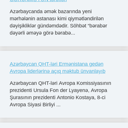
Azərbaycanda əmək bazarında yeni
mərhələnin astanası kimi qiymətləndirilən
dəyişikliklər gündəmdədir. Söhbət “bərabər
dəyərli əməyə görə bərabə...
Azərbaycan QHT-ləri Ermənistana gedən
Avropa liderlərinə açıq məktub ünvanlayıb
Azərbaycan QHT-ləri Avropa Komissiyasının
prezidenti Ursula Fon der Lyayenə, Avropa
Şurasının prezidenti Antonio Kostaya, 8-ci
Avropa Siyasi Birliyi ...