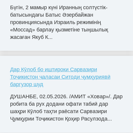
Бүгін, 2 мамыр күні Иранның солтүстік-
батысындағы Батыс Әзербайжан
провинциясында Израиль режимінің
«Моссад» барлау қызметіне тыңшылық
жасаған Якуб К...
Дар Кӯлоб бо иштироки Сарвазири
Тоҷикистон ҷаласаи Ситоди ҷумҳуриявӣ
баргузор шуд
ДУШАНБЕ, 02.05.2026. /АМИТ «Ховар»/. Дар
робита ба рух додани офати табиӣ дар
шаҳри Кӯлоб таҳти раёсати Сарвазири
Ҷумҳурии Тоҷикистон Қоҳир Расулзода...