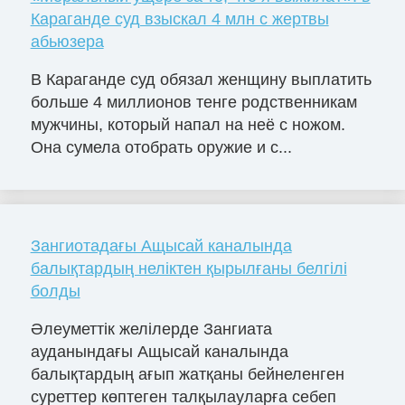
Караганде суд взыскал 4 млн с жертвы
абьюзера
В Караганде суд обязал женщину выплатить
больше 4 миллионов тенге родственникам
мужчины, который напал на неё с ножом.
Она сумела отобрать оружие и с...
Зангиотадағы Ащысай каналында
балықтардың неліктен қырылғаны белгілі
болды
Әлеуметтік желілерде Зангиата
ауданындағы Ащысай каналында
балықтардың ағып жатқаны бейнеленген
суреттер көптеген талқылауларға себеп