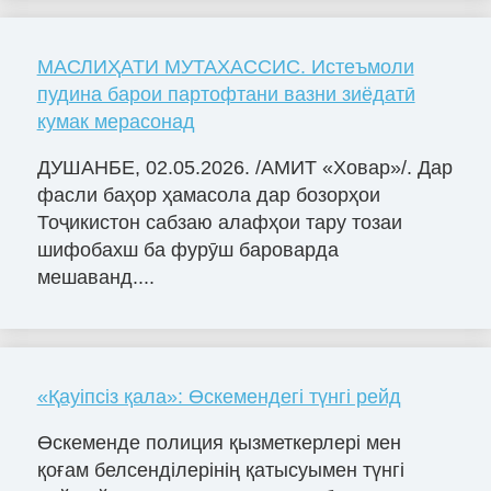
МАСЛИҲАТИ МУТАХАССИС. Истеъмоли
пудина барои партофтани вазни зиёдатӣ
кумак мерасонад
ДУШАНБЕ, 02.05.2026. /АМИТ «Ховар»/. Дар
фасли баҳор ҳамасола дар бозорҳои
Тоҷикистон сабзаю алафҳои тару тозаи
шифобахш ба фурӯш бароварда
мешаванд....
«Қауіпсіз қала»: Өскемендегі түнгі рейд
Өскеменде полиция қызметкерлері мен
қоғам белсенділерінің қатысуымен түнгі