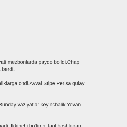
niyati mezbonlarda paydo bo‘ldi.Chap
 berdi.
liklarga o‘tdi.Avval Stipe Perisa qulay
Bunday vaziyatlar keyinchalik Yovan
di. Ikkinchi bo‘limni faol boshlagan