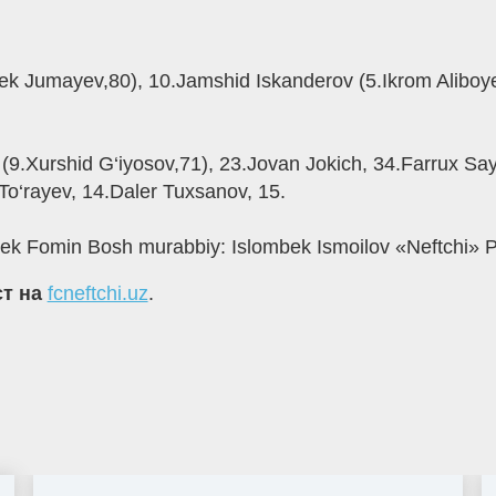
bek Jumayev,80), 10.Jamshid Iskanderov (5.Ikrom Aliboye
(9.Xurshid G‘iyosov,71), 23.Jovan Jokich, 34.Farrux Sayf
 To‘rayev, 14.Daler Tuxsanov, 15.
 Fomin Bosh murabbiy: Islombek Ismoilov «Neftchi» P
ст на
fcneftchi.uz
.