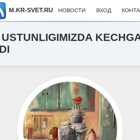
M.KR-SVET.RU
НОВОСТИ
ВХОД
КОНТА
A USTUNLIGIMIZDA KECH
DI