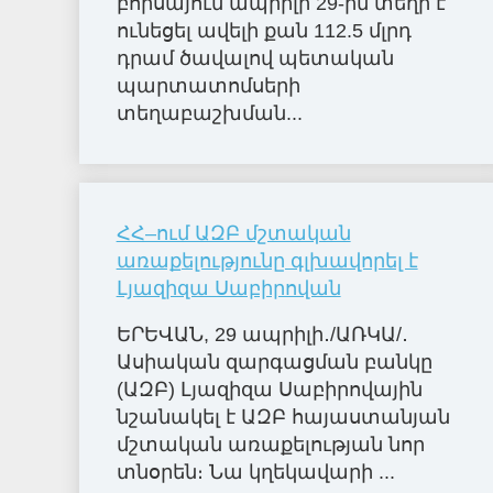
բորսայում ապրիլի 29-ին տեղի է
ունեցել ավելի քան 112.5 մլրդ
դրամ ծավալով պետական
պարտատոմսերի
տեղաբաշխման...
ՀՀ–ում ԱԶԲ մշտական
առաքելությունը գլխավորել է
Լյազիզա Սաբիրովան
ԵՐԵՎԱՆ, 29 ապրիլի․/ԱՌԿԱ/․
Ասիական զարգացման բանկը
(ԱԶԲ) Լյազիզա Սաբիրովային
նշանակել է ԱԶԲ հայաստանյան
մշտական առաքելության նոր
տնօրեն։ Նա կղեկավարի ...