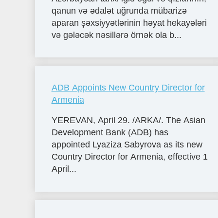
qanun və ədalət uğrunda mübarizə
aparan şəxsiyyətlərinin həyat hekayələri
və gələcək nəsillərə örnək ola b...
ADB Appoints New Country Director for
Armenia
YEREVAN, April 29. /ARKA/. The Asian
Development Bank (ADB) has
appointed Lyaziza Sabyrova as its new
Country Director for Armenia, effective 1
April...