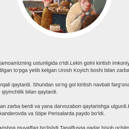
jamoamizning ustunligida o‘tdi.Lekin golni kiritish imko
lgan to‘pga yetib kelgan Urosh Koyich boshi bilan zarba
rqali qaytardi. Shundan so‘ng gol kiritish navbati farg‘ona
iyinchilik bilan qaytardi.
lan zarba berdi va yana darvozabon qaytarishga ulgurdi.
kanderovda va Stipe Perisalarda paydo bo‘ldi.
ishga muvaffaq bo‘lishdi.Tanaffusga qadar hisob ochilma