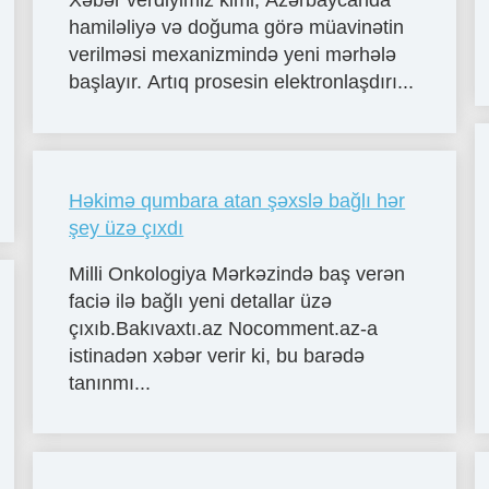
Xəbər verdiyimiz kimi, Azərbaycanda
hamiləliyə və doğuma görə müavinətin
verilməsi mexanizmində yeni mərhələ
başlayır. Artıq prosesin elektronlaşdırı...
Həkimə qumbara atan şəxslə bağlı hər
şey üzə çıxdı
Milli Onkologiya Mərkəzində baş verən
faciə ilə bağlı yeni detallar üzə
çıxıb.Bakıvaxtı.az Nocomment.az-a
istinadən xəbər verir ki, bu barədə
tanınmı...