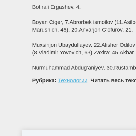
Botirali Ergashev, 4.
Boyan Ciger, 7.Abrorbek ismoilov (11.Asil
Marushich, 46), 20.Anvarjon G‘ofurov, 21.
Muxsinjon Ubaydullayev, 22.Alisher Odilov 
(8.Vladimir Yovovich, 63) Zaxira: 45.Akbar
Nurmuhammad Abdug‘aniyev, 30.Rustambek
Рубрика:
Технологии
.
Читать весь тек