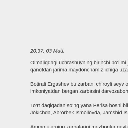
20:37, 03 Май.
Olmaliqdagi uchrashuvning birinchi bo‘limi 
qanotdan jarima maydonchamiz ichiga uzati
Botirali Ergashev bu zarbani chiroyli seyv o
imkoniyatdan bergan zarbasini darvozabon q
To‘rt daqiqadan so‘ng yana Perisa boshi bi
Jokichda, Abrorbek Ismoilovda, Jamshid Is
Ammo ularning zarbalarini mezbonlar qaytar