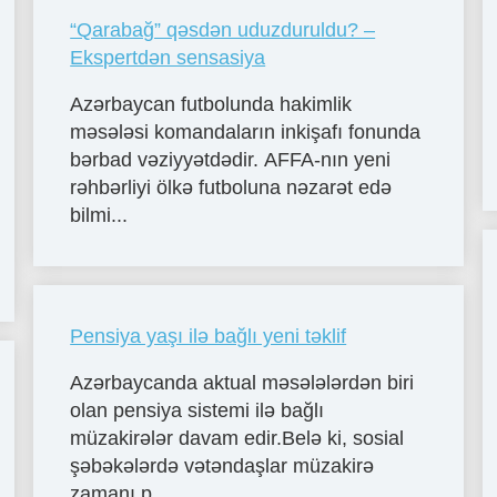
“Qarabağ” qəsdən uduzduruldu? –
Ekspertdən sensasiya
Azərbaycan futbolunda hakimlik
məsələsi komandaların inkişafı fonunda
bərbad vəziyyətdədir. AFFA-nın yeni
rəhbərliyi ölkə futboluna nəzarət edə
bilmi...
Pensiya yaşı ilə bağlı yeni təklif
Azərbaycanda aktual məsələlərdən biri
olan pensiya sistemi ilə bağlı
müzakirələr davam edir.Belə ki, sosial
şəbəkələrdə vətəndaşlar müzakirə
zamanı p...