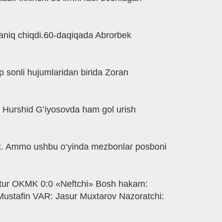
oaniq chiqdi.60-daqiqada Abrorbek
p sonli hujumlaridan birida Zoran
n Hurshid Gʻiyosovda ham gol urish
tdik. Ammo ushbu o‘yinda mezbonlar posboni
11-tur OKMK 0:0 «Neftchi» Bosh hakam:
Mustafin VAR: Jasur Muxtarov Nazoratchi: