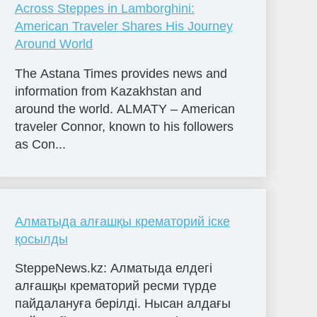
Across Steppes in Lamborghini:
American Traveler Shares His Journey
Around World
The Astana Times provides news and
information from Kazakhstan and
around the world. ALMATY – American
traveler Connor, known to his followers
as Con...
Алматыда алғашқы крематорий іске
қосылды
SteppeNews.kz: Алматыда елдегі
алғашқы крематорий ресми түрде
пайдалануға берілді. Нысан алдағы