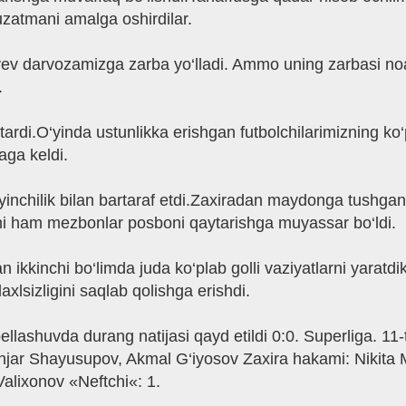
 uzatmani amalga oshirdilar.
iyev darvozamizga zarba yo‘lladi. Ammo uning zarbasi n
.
rdi.O‘yinda ustunlikka erishgan futbolchilarimizning ko‘
aga keldi.
inchilik bilan bartaraf etdi.Zaxiradan maydonga tushga
ni ham mezbonlar posboni qaytarishga muyassar bo‘ldi.
n ikkinchi bo‘limda juda ko‘plab golli vaziyatlarni yara
axlsizligini saqlab qolishga erishdi.
ellashuvda durang natijasi qayd etildi 0:0. Superliga. 
njar Shayusupov, Akmal G‘iyosov Zaxira hakami: Nikita 
Valixonov «Neftchi«: 1.