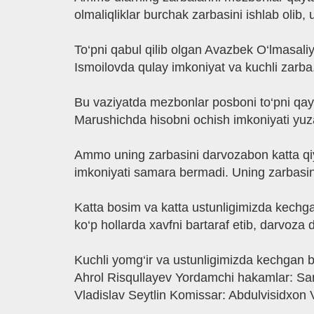
olmaliqliklar burchak zarbasini ishlab olib,
To‘pni qabul qilib olgan Avazbek O‘lmasal
Ismoilovda qulay imkoniyat va kuchli zarba
Bu vaziyatda mezbonlar posboni to‘pni qayta
Marushichda hisobni ochish imkoniyati yuz
Ammo uning zarbasini darvozabon katta qiy
imkoniyati samara bermadi. Uning zarbasi
Katta bosim va katta ustunligimizda kechga
ko‘p hollarda xavfni bartaraf etib, darvoza d
Kuchli yomg‘ir va ustunligimizda kechgan b
Ahrol Risqullayev Yordamchi hakamlar: Sa
Vladislav Seytlin Komissar: Abdulvisidxon 