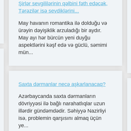
Şirlər sevgililərinin qəlbini fəth edəcək,
Tərəzilər isə sevdiklərini...
May havanın romantika ilə dolduğu və
ürəyin dəyişiklik arzuladığı bir aydır.
May ayı hər bürcün yeni duyğu
aspektlərini kəşf edə və güclü, səmimi
mün...
Saxta dərmanlar necə aşkarlanacaq?
Azərbaycanda saxta dərmanların
dövriyyəsi ilə bağlı narahatlıqlar uzun
illərdir gündəmdədir. Səhiyyə Nazirliyi
isə, problemin qarşısını almaq üçün
ye...