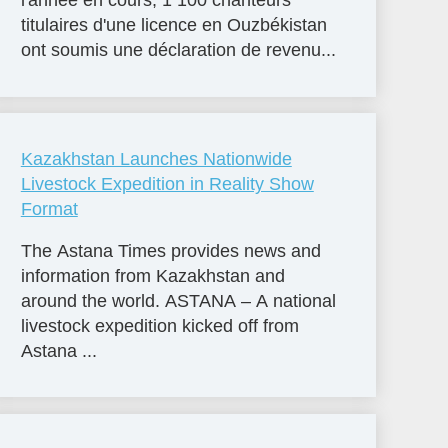
l'année en cours, 1 100 chanteurs
titulaires d'une licence en Ouzbékistan
ont soumis une déclaration de revenu...
Kazakhstan Launches Nationwide
Livestock Expedition in Reality Show
Format
The Astana Times provides news and
information from Kazakhstan and
around the world. ASTANA – A national
livestock expedition kicked off from
Astana ...