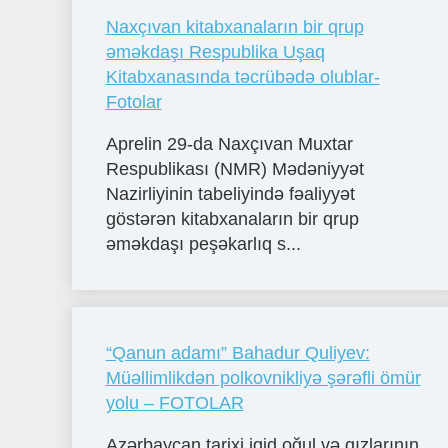
Naxçıvan kitabxanaların bir qrup
əməkdaşı Respublika Uşaq
Kitabxanasında təcrübədə olublar-
Fotolar
Aprelin 29-da Naxçıvan Muxtar
Respublikası (NMR) Mədəniyyət
Nazirliyinin tabeliyində fəaliyyət
göstərən kitabxanaların bir qrup
əməkdaşı peşəkarlıq s...
“Qanun adamı” Bahadur Quliyev:
Müəllimlikdən polkovnikliyə şərəfli ömür
yolu – FOTOLAR
Azərbaycan tarixi igid oğul və qızlarının,