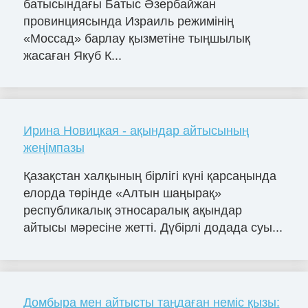
батысындағы Батыс Әзербайжан
провинциясында Израиль режимінің
«Моссад» барлау қызметіне тыңшылық
жасаған Якуб К...
Ирина Новицкая - ақындар айтысының
жеңімпазы
Қазақстан халқының бірлігі күні қарсаңында
елорда төрінде «Алтын шаңырақ»
республикалық этносаралық ақындар
айтысы мәресіне жетті. Дүбірлі додада суы...
Домбыра мен айтысты таңдаған неміс қызы: