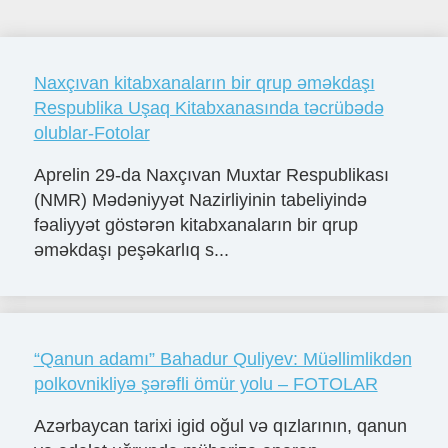
Naxçıvan kitabxanaların bir qrup əməkdaşı
Respublika Uşaq Kitabxanasında təcrübədə
olublar-Fotolar
Aprelin 29-da Naxçıvan Muxtar Respublikası
(NMR) Mədəniyyət Nazirliyinin tabeliyində
fəaliyyət göstərən kitabxanaların bir qrup
əməkdaşı peşəkarlıq s...
“Qanun adamı” Bahadur Quliyev: Müəllimlikdən
polkovnikliyə şərəfli ömür yolu – FOTOLAR
Azərbaycan tarixi igid oğul və qızlarının, qanun