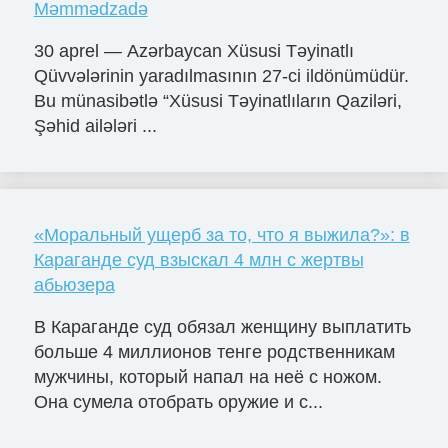
Məmmədzadə
30 aprel — Azərbaycan Xüsusi Təyinatlı
Qüvvələrinin yaradılmasının 27-ci ildönümüdür.
Bu münasibətlə “Xüsusi Təyinatlıların Qaziləri,
Şəhid ailələri ...
«Моральный ущерб за то, что я выжила?»: в
Караганде суд взыскал 4 млн с жертвы
абьюзера
В Караганде суд обязал женщину выплатить
больше 4 миллионов тенге родственникам
мужчины, который напал на неё с ножом.
Она сумела отобрать оружие и с...