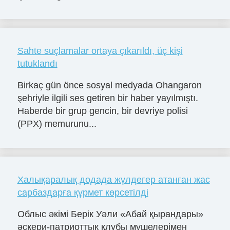
Sahte suçlamalar ortaya çıkarıldı, üç kişi
tutuklandı
Birkaç gün önce sosyal medyada Ohangaron
şehriyle ilgili ses getiren bir haber yayılmıştı.
Haberde bir grup gencin, bir devriye polisi
(PPX) memurunu...
Халықаралық додада жүлдегер атанған жас
сарбаздарға құрмет көрсетілді
Облыс әкімі Берік Уәли «Абай қырандары»
әскери-патриоттық клубы мүшелерімен