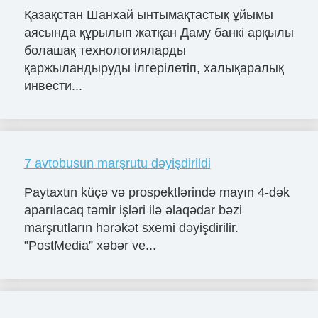
Қазақстан Шанхай ынтымақтастық ұйымы
аясында құрылып жатқан Даму банкі арқылы
болашақ технологияларды
қаржыландыруды ілгерілетіп, халықаралық
инвести...
7 avtobusun marşrutu dəyişdirildi
Paytaxtın küçə və prospektlərində mayın 4-dək
aparılacaq təmir işləri ilə əlaqədar bəzi
marşrutların hərəkət sxemi dəyişdirilir.
”PostMedia” xəbər ve...