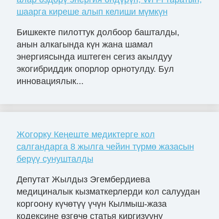
шаарга киреше алып келиши мүмкүн
Бишкекте пилоттук долбоор башталды,
анын алкагында күн жана шамал
энергиясында иштеген сегиз акылдуу
экогибриддик опорлор орнотулду. Бул
инновациялык...
Жогорку Кеңеште медиктерге кол
салгандарга 8 жылга чейин түрмө жазасын
берүү сунушталды
Депутат Жылдыз Эгембердиева
медициналык кызматкерлерди кол салуудан
коргоону күчөтүү үчүн Кылмыш-жаза
кодексине өзгөчө статья киргизүүнү