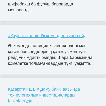
шифобахш ба фурӯш бароварда
мешаванд....
«Қауіпсіз қала»: Өскемендегі түнгі рейд
Өскеменде полиция қызметкерлері мен
қоғам белсенділерінің қатысуымен түнгі
рейд ұйымдастырылды. Шара барысында
кәмелетке толмағандардың түнгі уақытта...
Қазақстан ШЫҰ Даму банкі аясында
технологиялық инвестицияларды
ілгерілетуде