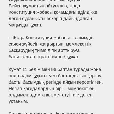
Бейсенқұловтың айтуынша, жаңа
Конституция жобасы қоғамдағы әділдікке
деген сұранысты ескеріп дайындалған
маңызды құжат.
– Жаңа Конституция жобасы – еліміздің
саяси жүйесін жаңғыртып, мемлекеттік
басқарудың тиімділігін арттыруға
бағытталған стратегиялық құжат.
Құжат 11 бөлім мен 96 баптан тұрады және
онда адам құқығы мен бостандығын қорғау
басты басымдық ретінде айқын көрсетілген.
Негізгі қағидалардың бірі – мемлекет ең
алдымен адамға қызмет етуі тиіс деген
ұстаным.