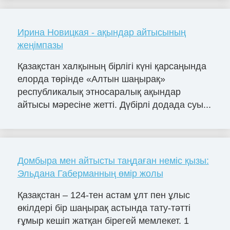
Ирина Новицкая - ақындар айтысының
жеңімпазы
Қазақстан халқының бірлігі күні қарсаңында
елорда төрінде «Алтын шаңырақ»
республикалық этносаралық ақындар
айтысы мәресіне жетті. Дүбірлі додада суы...
Домбыра мен айтысты таңдаған неміс қызы:
Эльдана Габерманның өмір жолы
Қазақстан – 124-тен астам ұлт пен ұлыс
өкілдері бір шаңырақ астында тату-тәтті
ғұмыр кешіп жатқан бірегей мемлекет. 1