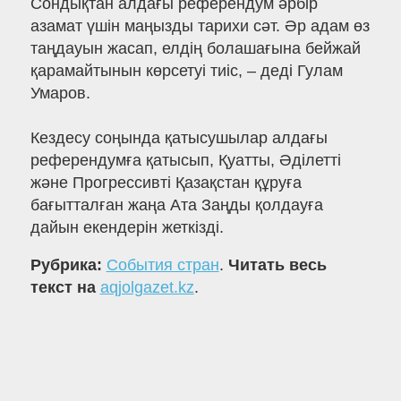
Сондықтан алдағы референдум әрбір
азамат үшін маңызды тарихи сәт. Әр адам өз
таңдауын жасап, елдің болашағына бейжай
қарамайтынын көрсетуі тиіс, – деді Гулам
Умаров.
Кездесу соңында қатысушылар алдағы
референдумға қатысып, Қуатты, Әділетті
және Прогрессивті Қазақстан құруға
бағытталған жаңа Ата Заңды қолдауға
дайын екендерін жеткізді.
Рубрика:
События стран
.
Читать весь
текст на
aqjolgazet.kz
.