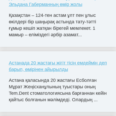
Эльдана Габерманның өмір жолы
Қазақстан – 124-тен астам ұлт пен ұлыс
өкілдері бір шаңырақ астында тату-тәтті
ғұмыр кешіп жатқан бірегей мемлекет. 1
мамыр – еліміздегі әрбір азамат...
Астанада 20 жастағы жігіт тісін емдеймін деп
барып, өмірінен айырылды
Астана қаласында 20 жастағы Есболған
Мұрат Жеңісханұлының туыстары оның
Tem.Dent стоматологиясына барғаннан кейін
қайтыс болғанын мәлімдеді. Олардың ...