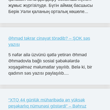
жұмыс жүргізілуде. Бүгін аймақ басшысы
Берік Уәли қаланың орталық көшеле...
Əhməd təkrar cinayət törədib? – ŞOK səs
yazısı
5 nəfər ailə üzvünü qətlə yetirən Əhməd
Əhmədovla bağlı sosial şəbəkələrdə
xoşagəlməz məlumatlar yayılıb. Belə ki, bir
qadının səs yazısı paylaşılıb....
“XTQ 44 günlük müharibədə ən yüksək
peşəkarlıq nümunəsi göstərdi” – Bəhruz