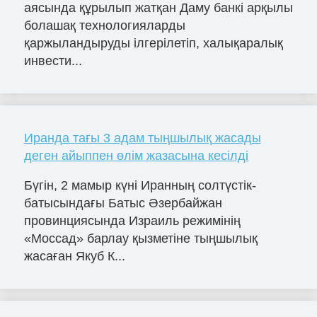
аясында құрылып жатқан Даму банкі арқылы
болашақ технологияларды
қаржыландыруды ілгерілетіп, халықаралық
инвести...
Иранда тағы 3 адам тыңшылық жасады
деген айыппен өлім жазасына кесілді
Бүгін, 2 мамыр күні Иранның солтүстік-
батысындағы Батыс Әзербайжан
провинциясында Израиль режимінің
«Моссад» барлау қызметіне тыңшылық
жасаған Якуб К...