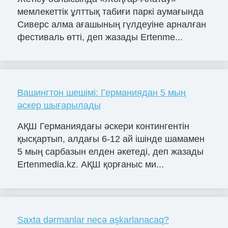
мемлекеттік ұлттық табиғи паркі аумағында
Сиверс алма ағашының гүлдеуіне арналған
фестиваль өтті, деп жазады Ertenme...
Вашингтон шешімі: Германиядан 5 мың
әскер шығарылады
АҚШ Германиядағы әскери контингентін
қысқартып, алдағы 6-12 ай ішінде шамамен
5 мың сарбазын елден әкетеді, деп жазады
Ertenmedia.kz. АҚШ қорғаныс ми...
Saxta dərmanlar necə aşkarlanacaq?