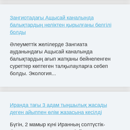
Зангиотадағы Ащысай каналында
балықтардың неліктен қырылғаны белгілі
болды
Әлеуметтік желілерде Зангиата
ауданындағы Ащысай каналында
балықтардың ағып жатқаны бейнеленген
суреттер көптеген талқылауларға себеп
болды. Экология...
Иранда тағы 3 адам тыңшылық жасады
деген айыппен өлім жазасына кесілді
Бүгін, 2 мамыр күні Иранның солтүстік-