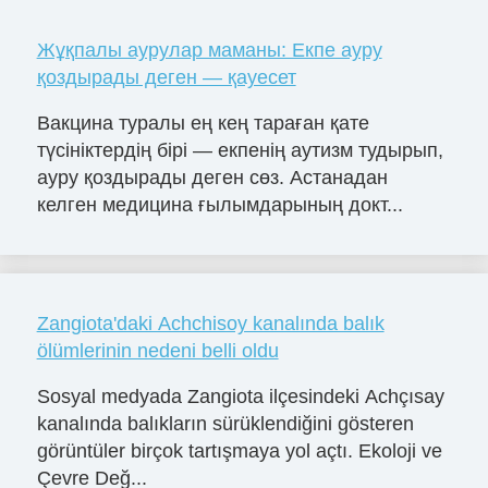
Жұқпалы аурулар маманы: Екпе ауру
қоздырады деген — қауесет
Вакцина туралы ең кең тараған қате
түсініктердің бірі — екпенің аутизм тудырып,
ауру қоздырады деген сөз. Астанадан
келген медицина ғылымдарының докт...
Zangiota'daki Achchisoy kanalında balık
ölümlerinin nedeni belli oldu
Sosyal medyada Zangiota ilçesindeki Achçısay
kanalında balıkların sürüklendiğini gösteren
görüntüler birçok tartışmaya yol açtı. Ekoloji ve
Çevre Değ...