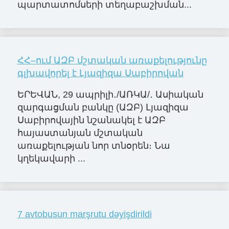
պարտատոմսերի տեղաբաշխման...
ՀՀ–ում ԱԶԲ մշտական առաքելությունը
գլխավորել է Լյազիզա Սաբիրովան
ԵՐԵՎԱՆ, 29 ապրիլի․/ԱՌԿԱ/․ Ասիական
զարգացման բանկը (ԱԶԲ) Լյազիզա
Սաբիրովային նշանակել է ԱԶԲ
հայաստանյան մշտական
առաքելության նոր տնօրեն։ Նա
կղեկավարի ...
7 avtobusun marşrutu dəyişdirildi