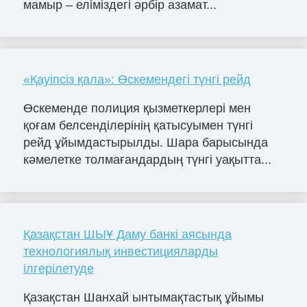
мамыр – еліміздегі әрбір азамат...
«Қауіпсіз қала»: Өскемендегі түнгі рейд
Өскеменде полиция қызметкерлері мен
қоғам белсенділерінің қатысуымен түнгі
рейд ұйымдастырылды. Шара барысында
кәмелетке толмағандардың түнгі уақытта...
Қазақстан ШЫҰ Даму банкі аясында
технологиялық инвестицияларды
ілгерілетуде
Қазақстан Шанхай ынтымақтастық ұйымы