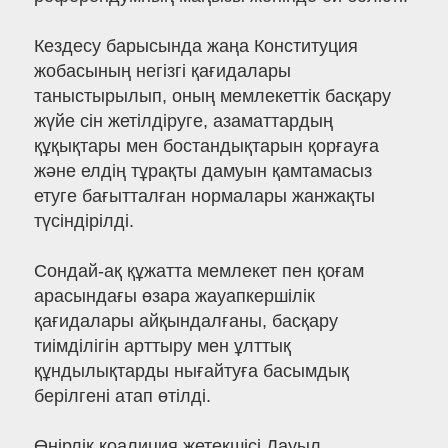
Кездесу барысында жаңа Конституция
жобасының негізгі қағидалары
таныстырылып, оның мемлекеттік басқару
жүйе сін жетілдіруге, азаматтардың
құқықтары мен бостандықтарын қорғауға
және елдің тұрақты дамуын қамтамасыз
етуге бағытталған нормалары жанжақты
түсіндірілді.
Сондай-ақ құжатта мемлекет пен қоғам
арасындағы өзара жауапкершілік
қағидалары айқындалғаны, басқару
тиімділігін арттыру мен ұлттық
құндылықтарды нығайтуға басымдық
берілгені атап өтілді.
Өңірлік коалиция жетекшісі Дауыл