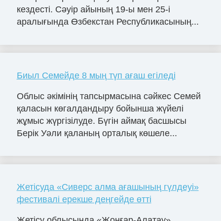
кездесті. Сәуір айының 19-ы мен 25-і
аралығында Өзбекстан Республикасының...
Биыл Семейде 8 мың түп ағаш егіледі
Облыс әкімінің тапсырмасына сәйкес Семей
қаласын көгалдандыру бойынша жүйелі
жұмыс жүргізілуде. Бүгін аймақ басшысы
Берік Уәли қаланың орталық көшеле...
Жетісуда «Сиверс алма ағашының гүлдеуі»
фестивалі ерекше деңгейде өтті
Жетісу облысында «Жоңғар-Алатау»