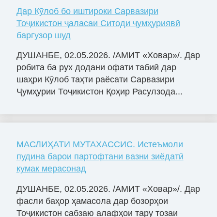
Дар Кӯлоб бо иштироки Сарвазири
Тоҷикистон ҷаласаи Ситоди ҷумҳуриявӣ
баргузор шуд
ДУШАНБЕ, 02.05.2026. /АМИТ «Ховар»/. Дар
робита ба рух додани офати табиӣ дар
шаҳри Кӯлоб таҳти раёсати Сарвазири
Ҷумҳурии Тоҷикистон Қоҳир Расулзода...
МАСЛИҲАТИ МУТАХАССИС. Истеъмоли
пудина барои партофтани вазни зиёдатӣ
кумак мерасонад
ДУШАНБЕ, 02.05.2026. /АМИТ «Ховар»/. Дар
фасли баҳор ҳамасола дар бозорҳои
Тоҷикистон сабзаю алафҳои тару тозаи