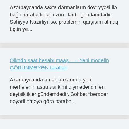
Azərbaycanda saxta dərmanların dövriyyəsi ilə
bağlı narahatlıqlar uzun illərdir gündəmdədir.
Səhiyyə Nazirliyi isə, problemin qarşısını almaq
üçün ye...
Ölkədə saat hesabı maaş… – Yeni modelin
GÖRÜNMƏYƏN tərəfləri
Azərbaycanda əmək bazarında yeni
mərhələnin astanası kimi qiymətləndirilən
dəyişikliklər gündəmdədir. Söhbət “bərabər
dəyərli əməyə görə bərabə...