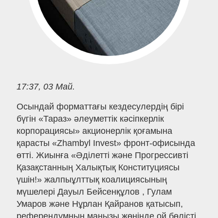
17:37, 03 Май.
Осындай форматтағы кездесулердің бірі
бүгін «Тараз» әлеуметтік кәсіпкерлік
корпорациясы» акционерлік қоғамына
қарасты «Zhambyl Invest» фронт-офисында
өтті. Жиынға «Әділетті және Прогрессивті
Қазақстанның Халықтық Конституциясы
үшін!» жалпыұлттық коалициясының
мүшелері Дауыл Бейсенқұлов , Гулам
Умаров және Нұрлан Қайранов қатысып,
референдумның маңызы жөнінде ой бөлісті.