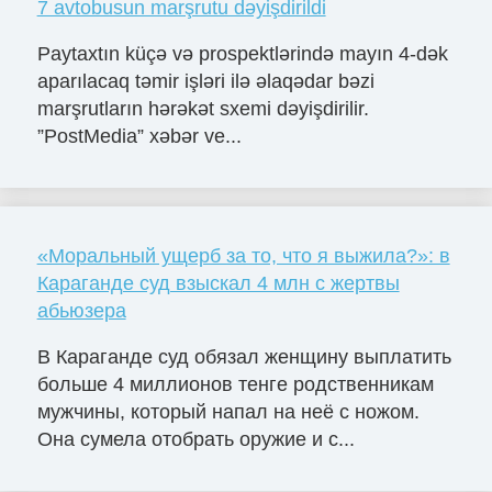
7 avtobusun marşrutu dəyişdirildi
Paytaxtın küçə və prospektlərində mayın 4-dək
aparılacaq təmir işləri ilə əlaqədar bəzi
marşrutların hərəkət sxemi dəyişdirilir.
”PostMedia” xəbər ve...
«Моральный ущерб за то, что я выжила?»: в
Караганде суд взыскал 4 млн с жертвы
абьюзера
В Караганде суд обязал женщину выплатить
больше 4 миллионов тенге родственникам
мужчины, который напал на неё с ножом.
Она сумела отобрать оружие и с...