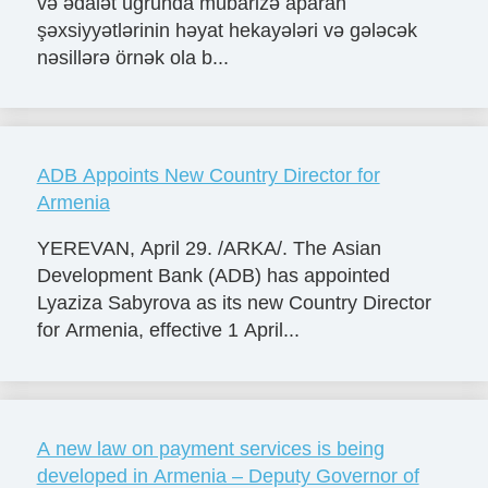
və ədalət uğrunda mübarizə aparan
şəxsiyyətlərinin həyat hekayələri və gələcək
nəsillərə örnək ola b...
ADB Appoints New Country Director for
Armenia
YEREVAN, April 29. /ARKA/. The Asian
Development Bank (ADB) has appointed
Lyaziza Sabyrova as its new Country Director
for Armenia, effective 1 April...
A new law on payment services is being
developed in Armenia – Deputy Governor of