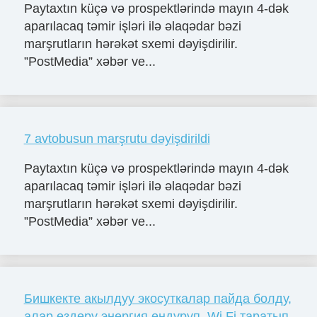
Paytaxtın küçə və prospektlərində mayın 4-dək
aparılacaq təmir işləri ilə əlaqədar bəzi
marşrutların hərəkət sxemi dəyişdirilir.
”PostMedia” xəbər ve...
7 avtobusun marşrutu dəyişdirildi
Paytaxtın küçə və prospektlərində mayın 4-dək
aparılacaq təmir işləri ilə əlaqədar bəzi
marşrutların hərəkət sxemi dəyişdirilir.
”PostMedia” xəbər ve...
Бишкекте акылдуу экосуткалар пайда болду,
алар өздөрү энергия өндүрүп, Wi Fi таратып,