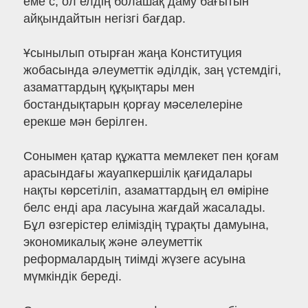
еме с, ол елдің болашақ даму бағытын
айқындайтын негізгі бағдар.
Ұсынылып отырған жаңа Конституция
жобасында әлеуметтік әділдік, заң үстемдігі,
азаматтардың құқықтары мен
бостандықтарын қорғау мәселелеріне
ерекше мән берілген.
Сонымен қатар құжатта мемлекет пен қоғам
арасындағы жауапкершілік қағидалары
нақты көрсетіліп, азаматтардың ел өміріне
белс енді ара ласуына жағдай жасалады.
Бұл өзгерістер еліміздің тұрақты дамуына,
экономикалық және әлеуметтік
реформалардың тиімді жүзеге асуына
мүмкіндік береді.