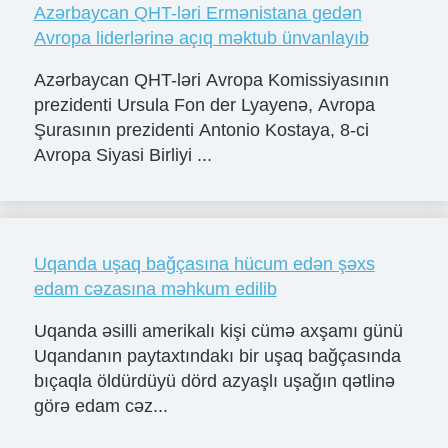
Azərbaycan QHT-ləri Ermənistana gedən
Avropa liderlərinə açıq məktub ünvanlayıb
Azərbaycan QHT-ləri Avropa Komissiyasının
prezidenti Ursula Fon der Lyayenə, Avropa
Şurasının prezidenti Antonio Kostaya, 8-ci
Avropa Siyasi Birliyi ...
Uqanda uşaq bağçasına hücum edən şəxs
edam cəzasına məhkum edilib
Uqanda əsilli amerikalı kişi cümə axşamı günü
Uqandanın paytaxtındakı bir uşaq bağçasında
bıçaqla öldürdüyü dörd azyaşlı uşağın qətlinə
görə edam cəz...