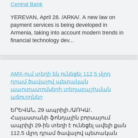
Central Bank
YEREVAN, April 28. /ARКА/. A new law on
payment services is being developed in
Armenia, taking into account modern trends in
financial technology dev...
AMX-ում տեղի են ունեցել 112,5 մլրդ
դրամ ծավալով պետական
պարտատոմսերի տեղաբաշխման
աճուրդներ
ԵՐԵՎԱՆ, 29 ապրիլի․/ԱՌԿԱ/․
Հայաստանի ֆոնդային բորսայում
ապրիլի 29-ին տեղի է ունեցել ավելի քան
112.5 մլրդ դրամ ծավալով պետական