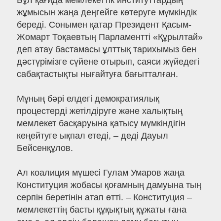
Бұл қағида мемлекеттік институттардың
жұмысын жаңа деңгейге көтеруге мүмкіндік
береді. Сонымен қатар Президент Қасым-
Жомарт Тоқаевтың Парламентті «Құрылтай»
деп атау бастамасы ұлттық тарихымыз бен
дәстүрімізге сүйене отырып, саяси жүйедегі
сабақтастықты нығайтуға бағытталған.
Мұның бәрі елдегі демократиялық
процестерді жетілдіруге және халықтың
мемлекет басқаруына қатысу мүмкіндігін
кеңейтуге ықпал етеді, – деді Дауыл
Бейсенқұлов.
Ал коалиция мүшесі Гулам Умаров жаңа
Конституция жобасы қоғамның дамуына тың
серпін беретінін атап өтті. – Конституция –
мемлекеттің басты құқықтық құжаты ғана