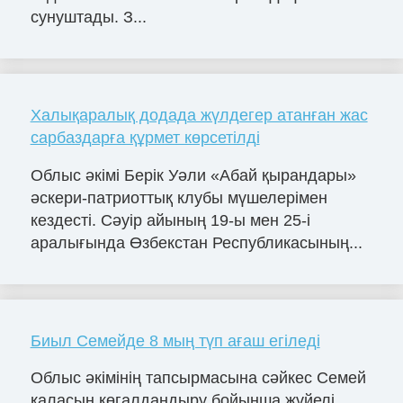
сунуштады. З...
Халықаралық додада жүлдегер атанған жас
сарбаздарға құрмет көрсетілді
Облыс әкімі Берік Уәли «Абай қырандары»
әскери-патриоттық клубы мүшелерімен
кездесті. Сәуір айының 19-ы мен 25-і
аралығында Өзбекстан Республикасының...
Биыл Семейде 8 мың түп ағаш егіледі
Облыс әкімінің тапсырмасына сәйкес Семей
қаласын көгалдандыру бойынша жүйелі