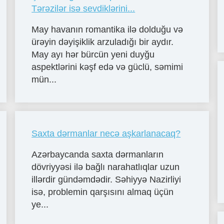
Tərəzilər isə sevdiklərini...
May havanın romantika ilə dolduğu və
ürəyin dəyişiklik arzuladığı bir aydır.
May ayı hər bürcün yeni duyğu
aspektlərini kəşf edə və güclü, səmimi
mün...
Saxta dərmanlar necə aşkarlanacaq?
Azərbaycanda saxta dərmanların
dövriyyəsi ilə bağlı narahatlıqlar uzun
illərdir gündəmdədir. Səhiyyə Nazirliyi
isə, problemin qarşısını almaq üçün
ye...