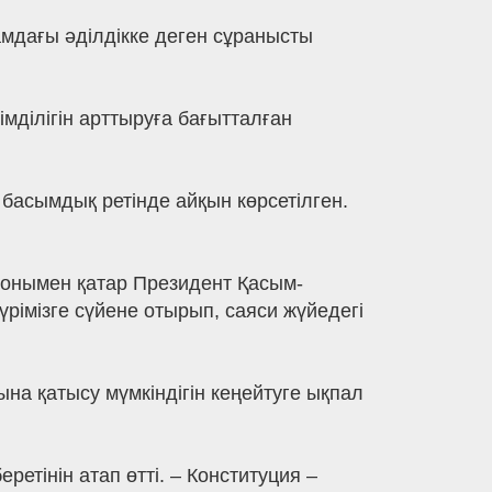
мдағы әділдікке деген сұранысты
мділігін арттыруға бағытталған
басымдық ретінде айқын көрсетілген.
 Сонымен қатар Президент Қасым-
імізге сүйене отырып, саяси жүйедегі
на қатысу мүмкіндігін кеңейтуге ықпал
етінін атап өтті. – Конституция –