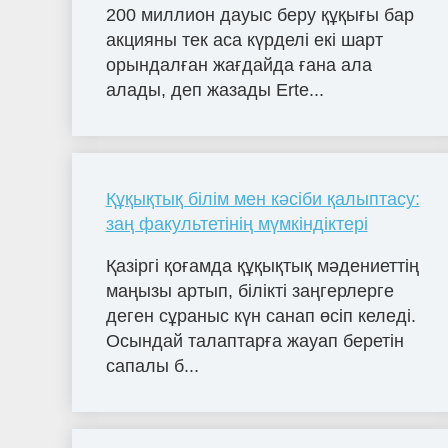
200 миллион дауыс беру құқығы бар
акцияны тек аса күрделі екі шарт
орындалған жағдайда ғана ала
алады, деп жазады Erte...
Құқықтық білім мен кәсіби қалыптасу:
заң факультетінің мүмкіндіктері
Қазіргі қоғамда құқықтық мәдениеттің
маңызы артып, білікті заңгерлерге
деген сұраныс күн санап өсіп келеді.
Осындай талаптарға жауап беретін
сапалы б...