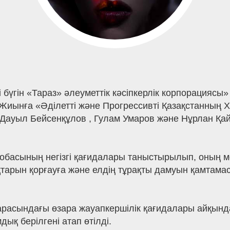
бүгін «Тараз» әлеуметтік кәсіпкерлік корпорациясы»
 Жиынға «Әділетті және Прогрессивті Қазақстанның 
Дауыл Бейсенқұлов , Гулам Умаров және Нұрлан Қа
басының негізгі қағидалары таныстырылып, оның мем
тарын қорғауға және елдің тұрақты дамуын қамтама
арасындағы өзара жауапкершілік қағидалары айқындал
ық берілгені атап өтілді.