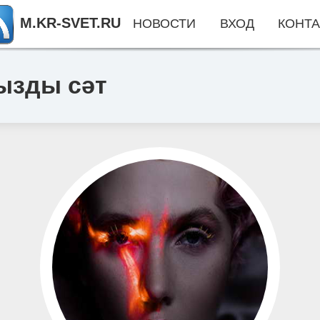
M.KR-SVET.RU
НОВОСТИ
ВХОД
КОНТА
ызды сәт