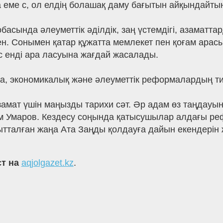
 еме с, ол елдің болашақ даму бағытын айқындайтын 
асында әлеуметтік әділдік, заң үстемдігі, азаматт
ен. Сонымен қатар құжатта мемлекет пен қоғам арас
лс енді ара ласуына жағдай жасалады.
на, экономикалық және әлеуметтік реформалардың тиі
амат үшін маңызды тарихи сәт. Әр адам өз таңдауы
лам Умаров. Кездесу соңында қатысушылар алдағы ре
ытталған жаңа Ата Заңды қолдауға дайын екендерін ж
ст на
aqjolgazet.kz
.