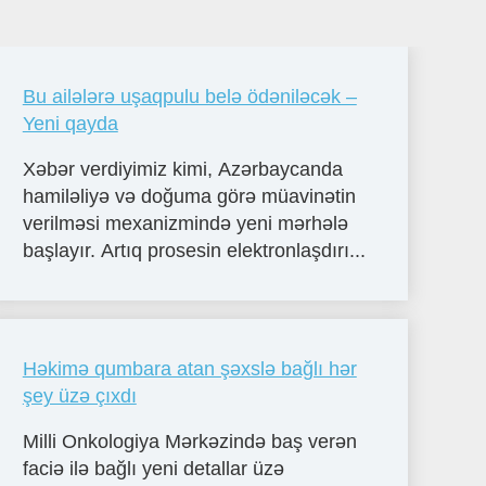
Bu ailələrə uşaqpulu belə ödəniləcək –
Yeni qayda
Xəbər verdiyimiz kimi, Azərbaycanda
hamiləliyə və doğuma görə müavinətin
verilməsi mexanizmində yeni mərhələ
başlayır. Artıq prosesin elektronlaşdırı...
Həkimə qumbara atan şəxslə bağlı hər
şey üzə çıxdı
Milli Onkologiya Mərkəzində baş verən
faciə ilə bağlı yeni detallar üzə