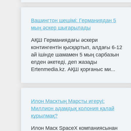
Вашингтон шешімі: Германиядан 5
мың әскер шығарылады
АҚШ Германиядағы әскери
контингентін қысқартып, алдағы 6-12
ай ішінде шамамен 5 мың сарбазын
елден әкетеді, деп жазады
Ertenmedia.kz. АҚШ қорғаныс ми...
Илон Масктың Марсты игеруі:
Миллион адамдық колония қалай
құрылмақ?
Илон Маск SpaceX компаниясынан