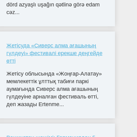
dörd azyaşlı uşağın qətlinə görə edam
cəz...
Жетісуда «Сиверс алма ағашының
гүлдеуі» фестивалі ерекше деңгейде
өтті
Жетісу облысында «Жоңғар-Алатау»
мемлекеттік ұлттық табиғи паркі
аумағында Сиверс алма ағашының
гүлдеуіне арналған фестиваль өтті,
деп жазады Ertenme...