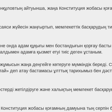
енқұловтың айтуынша, жаңа Конституция жобасы қоға
саяси жүйесін жаңғыртып, мемлекеттік басқарудың тиі
әне онда адам құқығы мен бостандығын қорғау басты 
 алдымен адамға қызмет етуі тиіс деген ұстаным.
 жұмысын жаңа деңгейге көтеруге мүмкіндік береді.
й» деп атау бастамасы ұлттық тарихымыз бен дәстүр
стерді жетілдіруге және халықтың мемлекет басқаруы
онституция жобасы қоғамның дамуына тың серпін бер