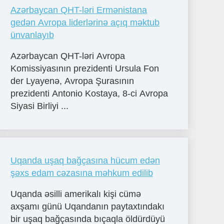
Azərbaycan QHT-ləri Ermənistana
gedən Avropa liderlərinə açıq məktub
ünvanlayıb
Azərbaycan QHT-ləri Avropa
Komissiyasının prezidenti Ursula Fon
der Lyayenə, Avropa Şurasının
prezidenti Antonio Kostaya, 8-ci Avropa
Siyasi Birliyi ...
Uqanda uşaq bağçasına hücum edən
şəxs edam cəzasına məhkum edilib
Uqanda əsilli amerikalı kişi cümə
axşamı günü Uqandanın paytaxtındakı
bir uşaq bağçasında bıçaqla öldürdüyü