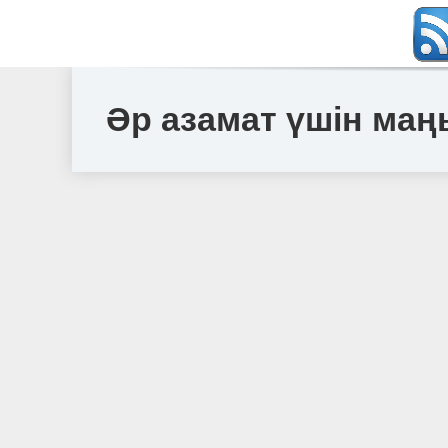
Әр азамат үшін маң