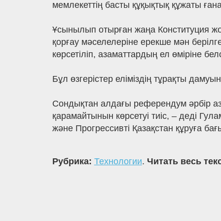
мемлекеттің басты құқықтық құжаты ғана
Ұсынылып отырған жаңа Конституция жоб
қорғау мәселелеріне ерекше мән берілг
көрсетіліп, азаматтардың ел өміріне бе
Бұл өзгерістер еліміздің тұрақты дамуы
Сондықтан алдағы референдум әрбір аз
қарамайтынын көрсетуі тиіс, – деді Гу
және Прогрессивті Қазақстан құруға бағ
Рубрика:
Технологии
.
Читать весь тек