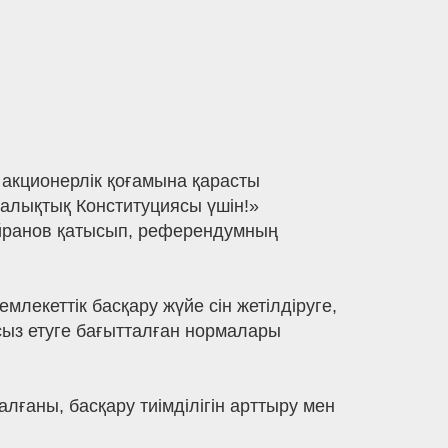
 акционерлік қоғамына қарасты
Халықтық Конституциясы үшін!»
йранов қатысып, референдумның
лекеттік басқару жүйе сін жетілдіруге,
сыз етуге бағытталған нормалары
ғаны, басқару тиімділігін арттыру мен