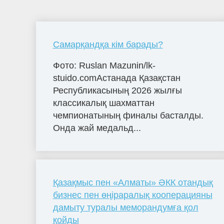
Самарқандқа кім барады?
Фото: Ruslan Mazunin/lk-
stuido.comАстанада Қазақстан
Республикасының 2026 жылғы
классикалық шахматтан
чемпионатының финалы басталды.
Онда жай медальд...
Қазақмыс пен «Алматы» ӘКК отандық
бизнес пен өңіраралық кооперацияны
дамыту туралы меморандумға қол
қойды