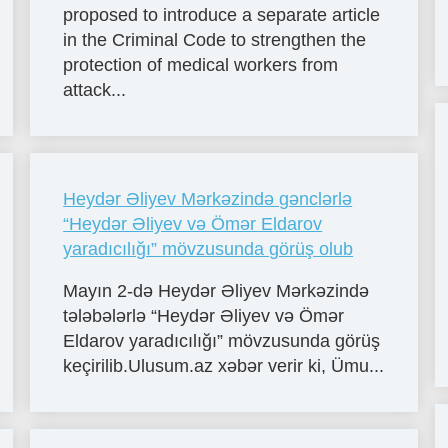
proposed to introduce a separate article
in the Criminal Code to strengthen the
protection of medical workers from
attack...
Heydər Əliyev Mərkəzində gənclərlə
“Heydər Əliyev və Ömər Eldarov
yaradıcılığı” mövzusunda görüş olub
Mayın 2-də Heydər Əliyev Mərkəzində
tələbələrlə “Heydər Əliyev və Ömər
Eldarov yaradıcılığı” mövzusunda görüş
keçirilib.Ulusum.az xəbər verir ki, Ümu...