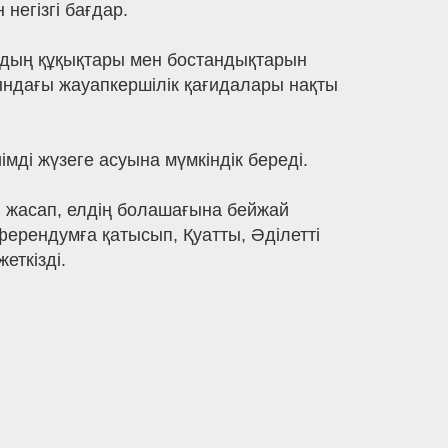
негізгі бағдар.
ардың құқықтары мен бостандықтарын
ындағы жауапкершілік қағидалары нақты
мді жүзеге асуына мүмкіндік береді.
н жасап, елдің болашағына бейжай
ферендумға қатысып, Қуатты, Әділетті
еткізді.