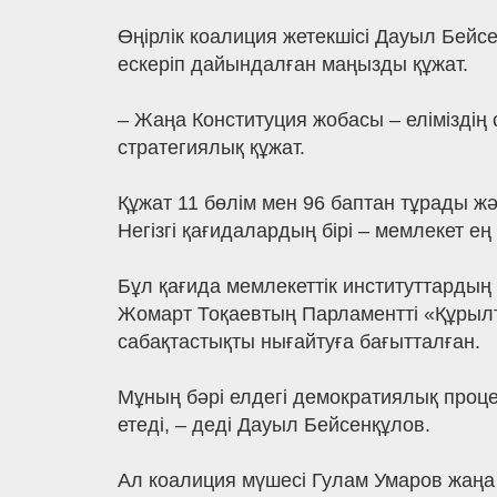
Өңірлік коалиция жетекшісі Дауыл Бейс
ескеріп дайындалған маңызды құжат.
– Жаңа Конституция жобасы – еліміздің 
стратегиялық құжат.
Құжат 11 бөлім мен 96 баптан тұрады ж
Негізгі қағидалардың бірі – мемлекет ең
Бұл қағида мемлекеттік институттардың
Жомарт Тоқаевтың Парламентті «Құрылта
сабақтастықты нығайтуға бағытталған.
Мұның бәрі елдегі демократиялық проце
етеді, – деді Дауыл Бейсенқұлов.
Ал коалиция мүшесі Гулам Умаров жаңа К