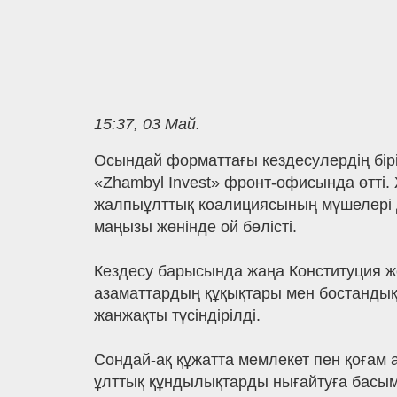
15:37, 03 Май.
Осындай форматтағы кездесулердің бірі 
«Zhambyl Invest» фронт-офисында өтті.
жалпыұлттық коалициясының мүшелері 
маңызы жөнінде ой бөлісті.
Кездесу барысында жаңа Конституция жо
азаматтардың құқықтары мен бостандық
жанжақты түсіндірілді.
Сондай-ақ құжатта мемлекет пен қоғам 
ұлттық құндылықтарды нығайтуға басымд