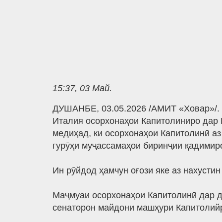
15:37, 03 Май.
ДУШАНБЕ, 03.05.2026 /АМИТ «Ховар»/. 
Италия осорхонаҳои Капитолиниро дар 
медиҳад, ки осорхонаҳои Капитолинӣ аз
гурӯҳи муҷассамаҳои биринҷии қадимир
Ин рӯйдод ҳамчун оғози яке аз нахусти
Маҷмуаи осорхонаҳои Капитолинӣ дар ду
сенаторон майдони машҳури Капитолий