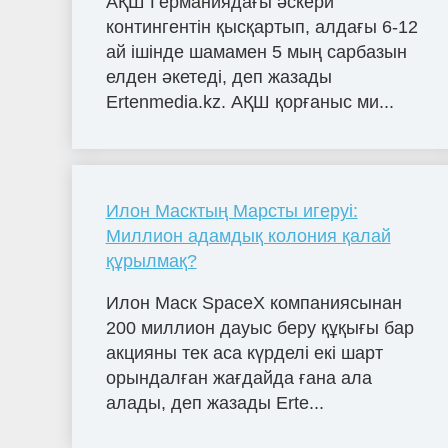
АҚШ Германиядағы әскери
контингентін қысқартып, алдағы 6-12
ай ішінде шамамен 5 мың сарбазын
елден әкетеді, деп жазады
Ertenmedia.kz. АҚШ қорғаныс ми...
Илон Масктың Марсты игеруі:
Миллион адамдық колония қалай
құрылмақ?
Илон Маск SpaceX компаниясынан
200 миллион дауыс беру құқығы бар
акцияны тек аса күрделі екі шарт
орындалған жағдайда ғана ала
алады, деп жазады Erte...