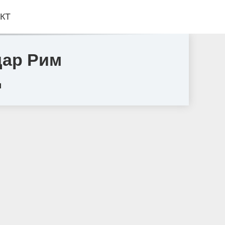
КТ
дар Рим
д