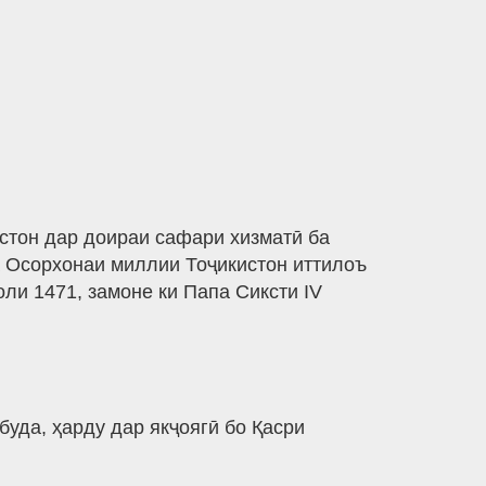
стон дар доираи сафари хизматӣ ба
 Осорхонаи миллии Тоҷикистон иттилоъ
ли 1471, замоне ки Папа Сиксти IV
уда, ҳарду дар якҷоягӣ бо Қасри