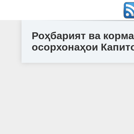
Роҳбарият ва корм
осорхонаҳои Капит