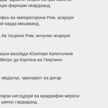
еъро фароҳам овардаанд.
уфон ва императорони Рим, асарҳои
рӣ карда мешаванд.
 ба таърихи Рим, инчунин асарҳои
даҳои маъбади Юпитери Капитолинӣ
Пйетро да Кортона ва Гверчино
медалҳо, ҷавоҳирот ва дигар
тарзи нигоҳдорӣ ва муаррифии мероси
 шинос гардиданд.