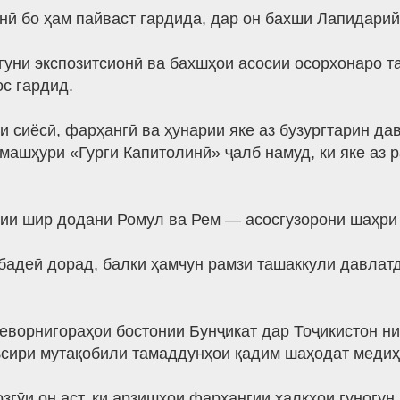
нӣ бо ҳам пайваст гардида, дар он бахши Лапидари
гуни экспозитсионӣ ва бахшҳои асосии осорхонаро т
с гардид.
 сиёсӣ, фарҳангӣ ва ҳунарии яке аз бузургтарин да
машҳури «Гурги Капитолинӣ» ҷалб намуд, ки яке аз 
ии шир додани Ромул ва Рем — асосгузорони шаҳри
 бадеӣ дорад, балки ҳамчун рамзи ташаккули давлат
еворнигораҳои бостонии Бунҷикат дар Тоҷикистон ни
аъсири мутақобили тамаддунҳои қадим шаҳодат медиҳ
гӯи он аст, ки арзишҳои фарҳангии халқҳои гуногун