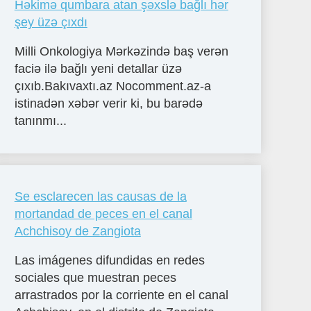
Həkimə qumbara atan şəxslə bağlı hər
şey üzə çıxdı
Milli Onkologiya Mərkəzində baş verən
faciə ilə bağlı yeni detallar üzə
çıxıb.Bakıvaxtı.az Nocomment.az-a
istinadən xəbər verir ki, bu barədə
tanınmı...
Se esclarecen las causas de la
mortandad de peces en el canal
Achchisoy de Zangiota
Las imágenes difundidas en redes
sociales que muestran peces
arrastrados por la corriente en el canal