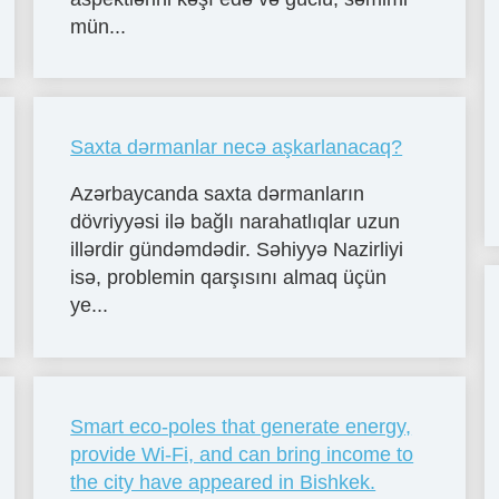
mün...
Saxta dərmanlar necə aşkarlanacaq?
Azərbaycanda saxta dərmanların
dövriyyəsi ilə bağlı narahatlıqlar uzun
illərdir gündəmdədir. Səhiyyə Nazirliyi
isə, problemin qarşısını almaq üçün
ye...
Smart eco-poles that generate energy,
provide Wi-Fi, and can bring income to
the city have appeared in Bishkek.