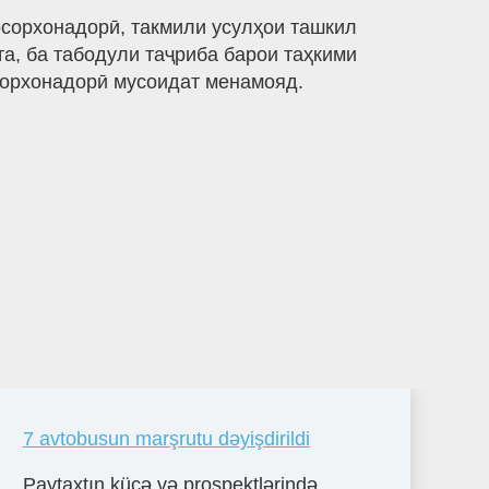
сорхонадорӣ, такмили усулҳои ташкил
а, ба табодули таҷриба барои таҳкими
сорхонадорӣ мусоидат менамояд.
7 avtobusun marşrutu dəyişdirildi
Paytaxtın küçə və prospektlərində