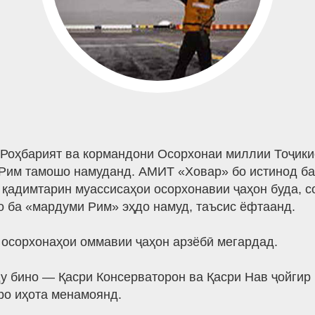
Роҳбарият ва кормандони Осорхонаи миллии Тоҷики
Рим тамошо намуданд. АМИТ «Ховар» бо истинод ба
 қадимтарин муассисаҳои осорхонавии ҷаҳон буда, со
о ба «мардуми Рим» эҳдо намуд, таъсис ёфтаанд.
н осорхонаҳои оммавии ҷаҳон арзёбӣ мегардад.
 бино — Қасри Консерваторон ва Қасри Нав ҷойгир б
ро иҳота менамоянд.