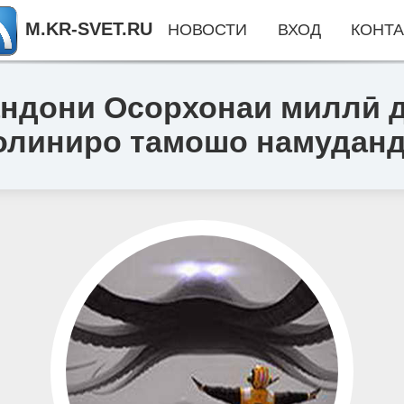
M.KR-SVET.RU
НОВОСТИ
ВХОД
КОНТА
андони Осорхонаи миллӣ 
олиниро тамошо намудан