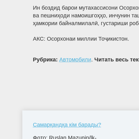
Ин боздид барои мутахассисони Осорхо
ва пешниҳоди намоишгоҳҳо, инчунин та
ҳамкории байналмилалӣ, густариши роб
АКС: Осорхонаи миллии Тоҷикистон.
Рубрика:
Автомобили
.
Читать весь те
Самарқандқа кім барады?
Фото: Ruslan Mazunin/lk-