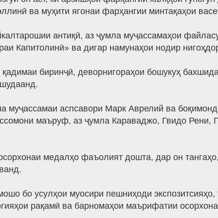
ллинӣ ва муҳити ягонаи фарҳангии минтақаҳои вас
йкалтарошии антиқӣ, аз ҷумла муҷассамаҳои файлас
раи Капитолинӣ» ва дигар намунаҳои нодир нигоҳдо
 қадимаи биринҷӣ, деворнигораҳои бошукуҳ бахшида
 шудаанд.
на муҷассамаи аспсавори Марк Аврелий ва боқимон
ассомони маъруф, аз ҷумла Караваджо, Гвидо Рени, 
орхонаи медалҳо фаъолият дошта, дар он тангаҳо, 
ванд.
ошо бо усулҳои муосири пешниҳоди экспозитсияҳо, 
гияҳои рақамӣ ва барномаҳои маърифатии осорхона