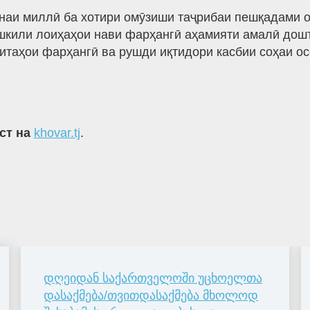
наи миллӣ ба хотири омӯзиши таҷрибаи пешқадами о
шкили лоиҳаҳои нави фарҳангӣ аҳамияти амалӣ дошт
итаҳои фарҳангӣ ва рушди иқтидори касбии соҳаи о
кст на
khovar.tj
.
დღეიდან საქართველოში უცხოელთა
დასაქმება/თვითდასაქმება მხოლოდ