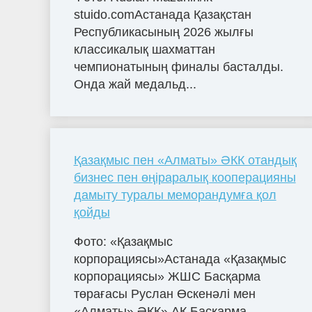
stuido.comАстанада Қазақстан
Республикасының 2026 жылғы
классикалық шахматтан
чемпионатының финалы басталды.
Онда жай медальд...
Қазақмыс пен «Алматы» ӘКК отандық
бизнес пен өңіраралық кооперацияны
дамыту туралы меморандумға қол
қойды
Фото: «Қазақмыс
корпорациясы»Астанада «Қазақмыс
корпорациясы» ЖШС Басқарма
төрағасы Руслан Өскенәлі мен
«Алматы» ӘКК» АҚ Басқарма