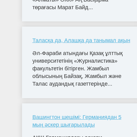
төрағасы Марат Байд...
Таласқа да, Алашқа да танымал ақын
Әл-Фараби атындағы Қазақ ұлттық
университетінің «Журналистика»
факультетін бітірген. Жамбыл
облысының Байзақ, Жамбыл және
Талас аудандық газеттерінде...
Вашингтон шешімі: Германиядан 5
мың әскер шығарылады