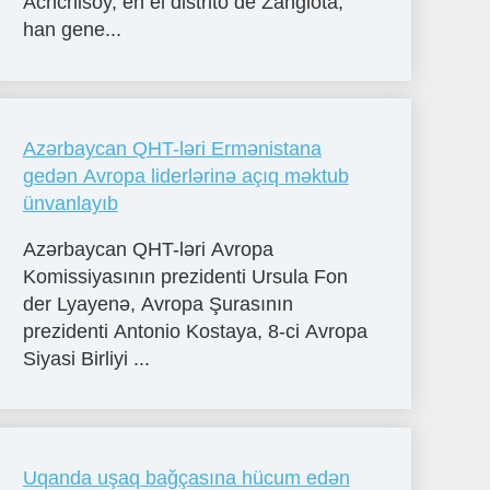
Achchisoy, en el distrito de Zangiota,
han gene...
Azərbaycan QHT-ləri Ermənistana
gedən Avropa liderlərinə açıq məktub
ünvanlayıb
Azərbaycan QHT-ləri Avropa
Komissiyasının prezidenti Ursula Fon
der Lyayenə, Avropa Şurasının
prezidenti Antonio Kostaya, 8-ci Avropa
Siyasi Birliyi ...
Uqanda uşaq bağçasına hücum edən