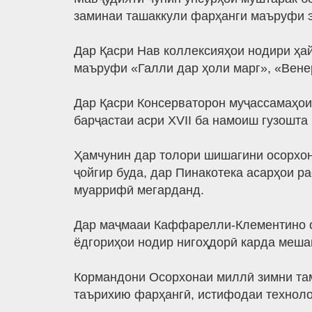
заминаи ташаккули фарҳанги маъруфи э
Дар Қасри Нав коллексияҳои нодири ҳа
маъруфи «Галли дар ҳоли марг», «Вене
Дар Қасри Консерваторон муҷассамаҳои
барҷастаи асри XVII ба намоиш гузошта
Ҳамчунин дар толори шишагини осорхо
ҷойгир буда, дар Пинакотека асарҳои р
муаррифӣ мегарданд.
Дар маҷмааи Каффарелли-Клементино ос
ёдгориҳои нодир нигоҳдорӣ карда меша
Кормандони Осорхонаи миллӣ зимни там
таърихию фарҳангӣ, истифодаи техноло