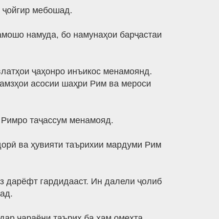
й ҷойгир мебошад.
амошо намуда, бо намунаҳои барҷастаи
влатҳои ҷаҳонро инъикос менамоянд.
рамзҳои асосии шаҳри Рим ва мероси
 Римро таҷассум менамояд.
дорӣ ва ҳувияти таърихии мардуми Рим
з дарёфт гардидааст. Ин далели ҷолиб
ад.
 дар ҷараёни таърих ба ҳам омехта,