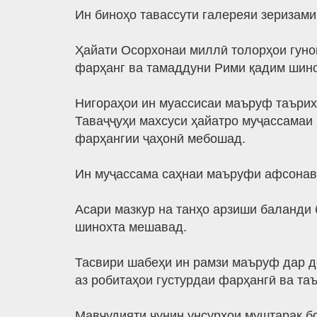
Ин биноҳо тавассути галереяи зеризами
Ҳайати Осорхонаи миллӣ толорҳои гуно
фарҳанг ва тамаддуни Рими қадим шино
Нигораҳои ин муассисаи маъруф таърихи
Таваҷҷуҳи махсуси ҳайатро муҷассамаи 
фарҳангии ҷаҳонӣ мебошад.
Ин муҷассама саҳнаи маъруфи афсонав
Асари мазкур на танҳо арзиши баланди
шинохта мешавад.
Тасвири шабеҳи ин рамзи маъруф дар д
аз робитаҳои густурдаи фарҳангӣ ва т
Мавҷудияти чунин унсурҳои муштарак боз