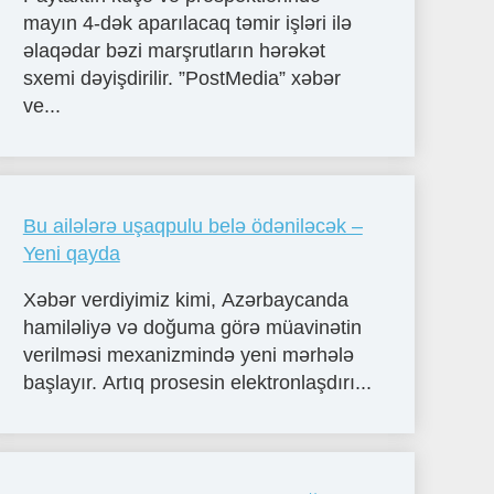
mayın 4-dək aparılacaq təmir işləri ilə
əlaqədar bəzi marşrutların hərəkət
sxemi dəyişdirilir. ”PostMedia” xəbər
ve...
Bu ailələrə uşaqpulu belə ödəniləcək –
Yeni qayda
Xəbər verdiyimiz kimi, Azərbaycanda
hamiləliyə və doğuma görə müavinətin
verilməsi mexanizmində yeni mərhələ
başlayır. Artıq prosesin elektronlaşdırı...