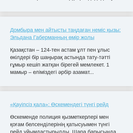
Домбыра мен айтысты таңдаған неміс қызы:
Эльдана Габерманның өмір жолы
Қазақстан – 124-тен астам ұлт пен ұлыс
өкілдері бір шаңырақ астында тату-тәтті
ғұмыр кешіп жатқан бірегей мемлекет. 1
мамыр – еліміздегі әрбір азамат...
«Қауіпсіз қала»: Өскемендегі түнгі рейд
Өскеменде полиция қызметкерлері мен
қоғам белсенділерінің қатысуымен түнгі
рейд ұйымдастырылды. Шара барысында