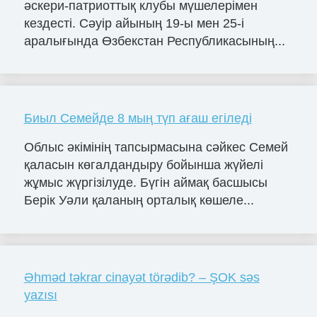
әскери-патриоттық клубы мүшелерімен
кездесті. Сәуір айының 19-ы мен 25-і
аралығында Өзбекстан Республикасының...
Биыл Семейде 8 мың түп ағаш егіледі
Облыс әкімінің тапсырмасына сәйкес Семей
қаласын көгалдандыру бойынша жүйелі
жұмыс жүргізілуде. Бүгін аймақ басшысы
Берік Уәли қаланың орталық көшеле...
Əhməd təkrar cinayət törədib? – ŞOK səs
yazısı