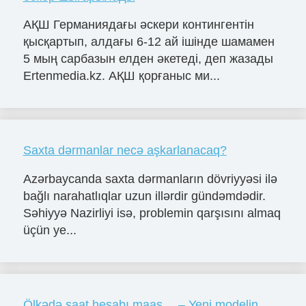
АҚШ Германиядағы әскери контингентін
қысқартып, алдағы 6-12 ай ішінде шамамен
5 мың сарбазын елден әкетеді, деп жазады
Ertenmedia.kz. АҚШ қорғаныс ми...
Saxta dərmanlar necə aşkarlanacaq?
Azərbaycanda saxta dərmanların dövriyyəsi ilə
bağlı narahatlıqlar uzun illərdir gündəmdədir.
Səhiyyə Nazirliyi isə, problemin qarşısını almaq
üçün ye...
Ölkədə saat hesabı maaş… – Yeni modelin