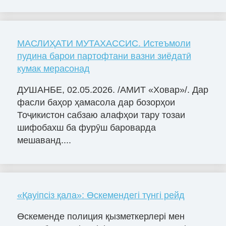
МАСЛИҲАТИ МУТАХАССИС. Истеъмоли
пудина барои партофтани вазни зиёдатӣ
кумак мерасонад
ДУШАНБЕ, 02.05.2026. /АМИТ «Ховар»/. Дар
фасли баҳор ҳамасола дар бозорҳои
Тоҷикистон сабзаю алафҳои тару тозаи
шифобахш ба фурӯш бароварда
мешаванд....
«Қауіпсіз қала»: Өскемендегі түнгі рейд
Өскеменде полиция қызметкерлері мен