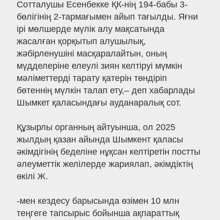
Сотталушы Есенбекке ҚК-нің 194-бабы 3-
бөлігінің 2-тармағымен айып тағылды. Яғни
ірi мөлшерде мүлiк алу мақсатында
жасалған қорқытып алушылық,
жәбiрленушiнi масқаралайтын, оның
мүдделерiне елеулі зиян келтiруi мүмкiн
мәлiметтердi тарату қатерін төндіріп
бөтеннің мүлкін талап ету,– деп хабарлады
Шымкет қаласындағы ауданаралық сот.
Құзырлы органның айтуынша, ол 2025
жылдың қазан айында Шымкент қаласы
әкімдігінің беделіне нұқсан келтіретін постты
әлеуметтік желілерде жариялап, әкімдіктің
өкілі Ж.
-мен кездесу барысында өзімен 10 млн
теңгеге тапсырыс бойынша ақпараттық