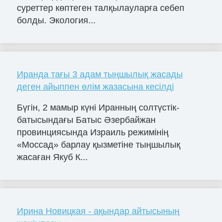
суреттер көптеген талқылауларға себеп
болды. Экология...
Иранда тағы 3 адам тыңшылық жасады
деген айыппен өлім жазасына кесілді
Бүгін, 2 мамыр күні Иранның солтүстік-
батысындағы Батыс Әзербайжан
провинциясында Израиль режимінің
«Моссад» барлау қызметіне тыңшылық
жасаған Якуб К...
Ирина Новицкая - ақындар айтысының