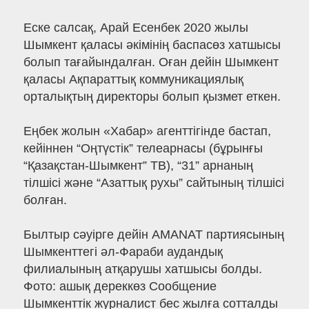
Еске салсақ, Арай Есенбек 2020 жылы
Шымкент қаласы әкімінің баспасөз хатшысы
болып тағайындалған. Оған дейін Шымкент
қаласы Ақпараттық коммуникациялық
орталықтың директоры болып қызмет еткен.
Еңбек жолын «Хабар» агенттігінде бастап,
кейіннен “Оңтүстік” телеарнасы (бұрынғы
“Қазақстан-Шымкент” ТВ), “31” арнаның
тілшісі және “Азаттық рухы” сайтының тілшісі
болған.
Былтыр сәуірге дейін AMANAT партиясының
Шымкенттегі әл-Фараби аудандық
филиалының атқарушы хатшысы болды.
Фото: ашық дереккөз Сообщение
Шымкенттік журналист бес жылға сотталды