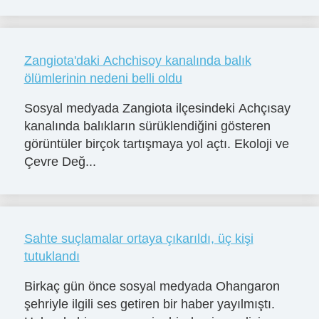
Zangiota'daki Achchisoy kanalında balık
ölümlerinin nedeni belli oldu
Sosyal medyada Zangiota ilçesindeki Achçısay
kanalında balıkların sürüklendiğini gösteren
görüntüler birçok tartışmaya yol açtı. Ekoloji ve
Çevre Değ...
Sahte suçlamalar ortaya çıkarıldı, üç kişi
tutuklandı
Birkaç gün önce sosyal medyada Ohangaron
şehriyle ilgili ses getiren bir haber yayılmıştı.