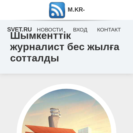
M.KR-
SVET.RU
НОВОСТИ
ВХОД
КОНТАКТ
Шымкенттік
журналист бес жылға
сотталды