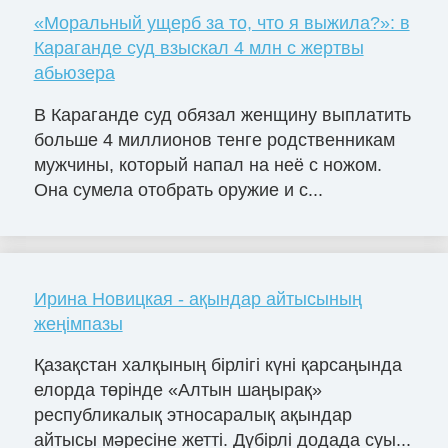
«Моральный ущерб за то, что я выжила?»: в
Караганде суд взыскал 4 млн с жертвы
абьюзера
В Караганде суд обязал женщину выплатить
больше 4 миллионов тенге родственникам
мужчины, который напал на неё с ножом.
Она сумела отобрать оружие и с...
Ирина Новицкая - ақындар айтысының
жеңімпазы
Қазақстан халқының бірлігі күні қарсаңында
елорда төрінде «Алтын шаңырақ»
республикалық этносаралық ақындар
айтысы мәресіне жетті. Дүбірлі додада суы...