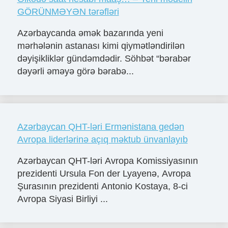
GÖRÜNMƏYƏN tərəfləri
Azərbaycanda əmək bazarında yeni
mərhələnin astanası kimi qiymətləndirilən
dəyişikliklər gündəmdədir. Söhbət “bərabər
dəyərli əməyə görə bərabə...
Azərbaycan QHT-ləri Ermənistana gedən
Avropa liderlərinə açıq məktub ünvanlayıb
Azərbaycan QHT-ləri Avropa Komissiyasının
prezidenti Ursula Fon der Lyayenə, Avropa
Şurasının prezidenti Antonio Kostaya, 8-ci
Avropa Siyasi Birliyi ...