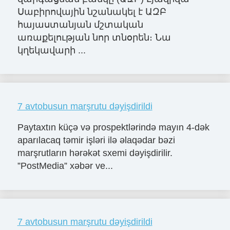
Սաբիրովային նշանակել է ԱԶԲ
հայաստանյան մշտական
առաքելության նոր տնօրեն։ Նա
կղեկավարի ...
7 avtobusun marşrutu dəyişdirildi
Paytaxtın küçə və prospektlərində mayın 4-dək
aparılacaq təmir işləri ilə əlaqədar bəzi
marşrutların hərəkət sxemi dəyişdirilir.
”PostMedia” xəbər ve...
7 avtobusun marşrutu dəyişdirildi