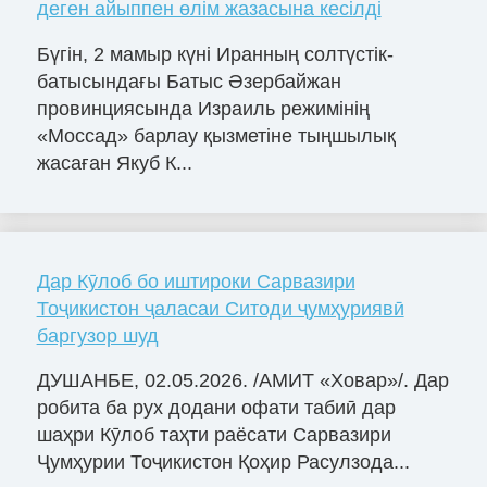
деген айыппен өлім жазасына кесілді
Бүгін, 2 мамыр күні Иранның солтүстік-
батысындағы Батыс Әзербайжан
провинциясында Израиль режимінің
«Моссад» барлау қызметіне тыңшылық
жасаған Якуб К...
Дар Кӯлоб бо иштироки Сарвазири
Тоҷикистон ҷаласаи Ситоди ҷумҳуриявӣ
баргузор шуд
ДУШАНБЕ, 02.05.2026. /АМИТ «Ховар»/. Дар
робита ба рух додани офати табиӣ дар
шаҳри Кӯлоб таҳти раёсати Сарвазири
Ҷумҳурии Тоҷикистон Қоҳир Расулзода...