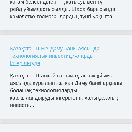
қоғам белсенділерінің қатысуымен түнгі
рейд ұйымдастырылды. Шара барысында
кәмелетке толмағандардың түнгі уақытта...
Қазақстан ШЫҰ Даму банкі аясында
технологиялық инвестицияларды
ілгерілетуде
Қазақстан Шанхай ынтымақтастық ұйымы
аясында құрылып жатқан Даму банкі арқылы
болашақ технологияларды
қаржыландыруды ілгерілетіп, халықаралық
инвести...