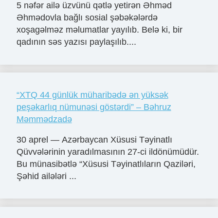
5 nəfər ailə üzvünü qətlə yetirən Əhməd
Əhmədovla bağlı sosial şəbəkələrdə
xoşagəlməz məlumatlar yayılıb. Belə ki, bir
qadının səs yazısı paylaşılıb....
“XTQ 44 günlük müharibədə ən yüksək
peşəkarlıq nümunəsi göstərdi” – Bəhruz
Məmmədzadə
30 aprel — Azərbaycan Xüsusi Təyinatlı
Qüvvələrinin yaradılmasının 27-ci ildönümüdür.
Bu münasibətlə “Xüsusi Təyinatlıların Qaziləri,
Şəhid ailələri ...