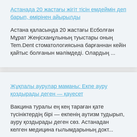
Астанада 20 жастағы жігіт тісін емдеймін деп
барып, өмірінен айырылды
Астана қаласында 20 жастағы Есболған
Мұрат Жеңісханұлының туыстары оның
Tem.Dent стоматологиясына барғаннан кейін
қайтыс болғанын мәлімдеді. Олардың ...
Жұқпалы аурулар маманы: Екпе ауру
қоздырады деген — қауесет
Вакцина туралы ең кең тараған қате
түсініктердің бірі — екпенің аутизм тудырып,
ауру қоздырады деген сөз. Астанадан
келген медицина ғылымдарының докт...