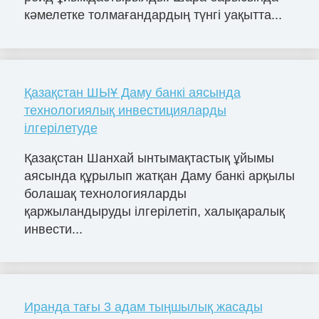
кәмелетке толмағандардың түнгі уақытта...
Қазақстан ШЫҰ Даму банкі аясында
технологиялық инвестицияларды
ілгерілетуде
Қазақстан Шанхай ынтымақтастық ұйымы
аясында құрылып жатқан Даму банкі арқылы
болашақ технологияларды
қаржыландыруды ілгерілетіп, халықаралық
инвести...
Иранда тағы 3 адам тыңшылық жасады