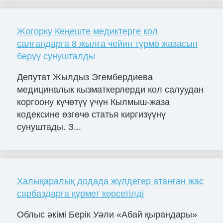
Жогорку Кеңеште медиктерге кол
салгандарга 8 жылга чейин түрмө жазасын
берүү сунушталды
Депутат Жылдыз Эгембердиева
медициналык кызматкерлерди кол салуудан
коргоону күчөтүү үчүн Кылмыш-жаза
кодексине өзгөчө статья киргизүүнү
сунуштады. З...
Халықаралық додада жүлдегер атанған жас
сарбаздарға құрмет көрсетілді
Облыс әкімі Берік Уәли «Абай қырандары»