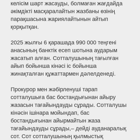
келісім шарт жасауды, болмаған жағдайда
әкімдікті масқаралайтын жазбаны өзінің
парақшасына жариялайтынын айтып
қорқытқан.
2025 жылғы 6 қарашада 990 000 теңгені
анасының банктік есеп шотына аударым
жасатып алған. Сотталушының тағылған
айып бойынша кінәсі іс бойынша
жинақталған құжаттармен дәлелденеді.
Прокурор мен жәбірленуші тарап
сотталушыға бас бостандығынан айыру
жазасын тағайындауды сұрады. Сотталушы
кінәсін ішінара мойындап, бас
бостандығынан айырмайтын жаза
тағайындауды сұрады,– дейді ауданаралық
сот. Сот сотталушының қылмыстық