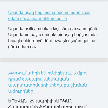
Uqanda uşaq bağçasına hücum edən şəxs
edam cəzasına məhkum edilib
Uqanda əsilli amerikalı kişi cümə axşamı günü
Uqandanın paytaxtındakı bir uşaq bağçasında
bıçaqla öldürdüyü dörd azyaşlı uşağın qətlinə
görə edam cəz...
AMX-ում տեղի են ունեցել 112,5 մլրդ
դրամ ծավալով պետական
պարտատոմսերի տեղաբաշխման
աճուրդներ
ԵՐԵՎԱՆ, 29 ապրիլի․/ԱՌԿԱ/․
Հայաստանի ֆոնդային բորսայում