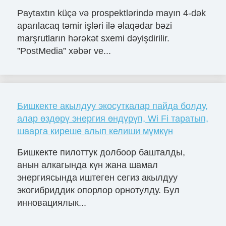
Paytaxtın küçə və prospektlərində mayın 4-dək
aparılacaq təmir işləri ilə əlaqədar bəzi
marşrutların hərəkət sxemi dəyişdirilir.
”PostMedia” xəbər ve...
Бишкекте акылдуу экосуткалар пайда болду,
алар өздөрү энергия өндүрүп, Wi Fi таратып,
шаарга киреше алып келиши мүмкүн
Бишкекте пилоттук долбоор башталды,
анын алкагында күн жана шамал
энергиясында иштеген сегиз акылдуу
экогибриддик опорлор орнотулду. Бул
инновациялык...