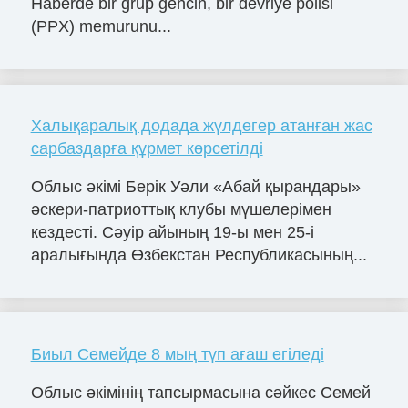
Haberde bir grup gencin, bir devriye polisi
(PPX) memurunu...
Халықаралық додада жүлдегер атанған жас
сарбаздарға құрмет көрсетілді
Облыс әкімі Берік Уәли «Абай қырандары»
әскери-патриоттық клубы мүшелерімен
кездесті. Сәуір айының 19-ы мен 25-і
аралығында Өзбекстан Республикасының...
Биыл Семейде 8 мың түп ағаш егіледі
Облыс әкімінің тапсырмасына сәйкес Семей