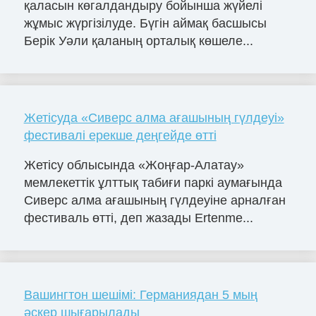
қаласын көгалдандыру бойынша жүйелі
жұмыс жүргізілуде. Бүгін аймақ басшысы
Берік Уәли қаланың орталық көшеле...
Жетісуда «Сиверс алма ағашының гүлдеуі»
фестивалі ерекше деңгейде өтті
Жетісу облысында «Жоңғар-Алатау»
мемлекеттік ұлттық табиғи паркі аумағында
Сиверс алма ағашының гүлдеуіне арналған
фестиваль өтті, деп жазады Ertenme...
Вашингтон шешімі: Германиядан 5 мың
әскер шығарылады