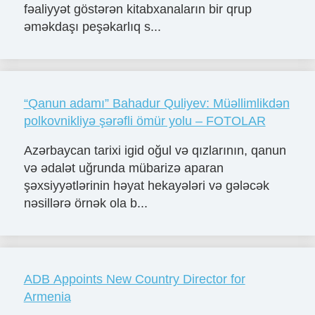
fəaliyyət göstərən kitabxanaların bir qrup
əməkdaşı peşəkarlıq s...
“Qanun adamı” Bahadur Quliyev: Müəllimlikdən
polkovnikliyə şərəfli ömür yolu – FOTOLAR
Azərbaycan tarixi igid oğul və qızlarının, qanun
və ədalət uğrunda mübarizə aparan
şəxsiyyətlərinin həyat hekayələri və gələcək
nəsillərə örnək ola b...
ADB Appoints New Country Director for
Armenia