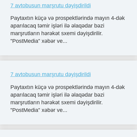
7 avtobusun marşrutu dəyişdirildi
Paytaxtın küçə və prospektlərində mayın 4-dək
aparılacaq təmir işləri ilə əlaqədar bəzi
marşrutların hərəkət sxemi dəyişdirilir.
”PostMedia” xəbər ve...
7 avtobusun marşrutu dəyişdirildi
Paytaxtın küçə və prospektlərində mayın 4-dək
aparılacaq təmir işləri ilə əlaqədar bəzi
marşrutların hərəkət sxemi dəyişdirilir.
”PostMedia” xəbər ve...