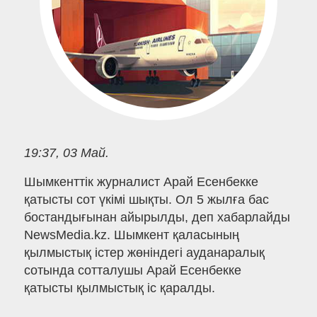
19:37, 03 Май.
Шымкенттік журналист Арай Есенбекке
қатысты сот үкімі шықты. Ол 5 жылға бас
бостандығынан айырылды, деп хабарлайды
NewsMedia.kz. Шымкент қаласының
қылмыстық істер жөніндегі ауданаралық
сотында сотталушы Арай Есенбекке
қатысты қылмыстық іс қаралды.