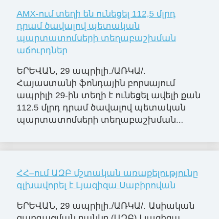
AMX-ում տեղի են ունեցել 112,5 մլրդ
դրամ ծավալով պետական
պարտատոմսերի տեղաբաշխման
աճուրդներ
ԵՐԵՎԱՆ, 29 ապրիլի․/ԱՌԿԱ/․
Հայաստանի ֆոնդային բորսայում
ապրիլի 29-ին տեղի է ունեցել ավելի քան
112.5 մլրդ դրամ ծավալով պետական
պարտատոմսերի տեղաբաշխման...
ՀՀ–ում ԱԶԲ մշտական առաքելությունը
գլխավորել է Լյազիզա Սաբիրովան
ԵՐԵՎԱՆ, 29 ապրիլի․/ԱՌԿԱ/․ Ասիական
զարգացման բանկը (ԱԶԲ) Լյազիզա