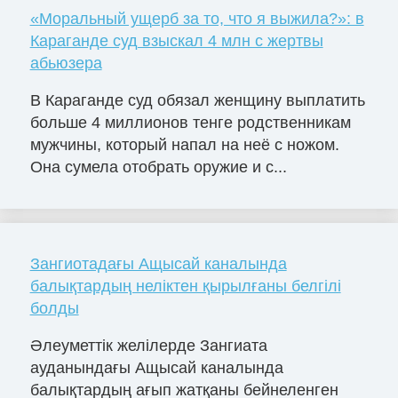
«Моральный ущерб за то, что я выжила?»: в
Караганде суд взыскал 4 млн с жертвы
абьюзера
В Караганде суд обязал женщину выплатить
больше 4 миллионов тенге родственникам
мужчины, который напал на неё с ножом.
Она сумела отобрать оружие и с...
Зангиотадағы Ащысай каналында
балықтардың неліктен қырылғаны белгілі
болды
Әлеуметтік желілерде Зангиата
ауданындағы Ащысай каналында
балықтардың ағып жатқаны бейнеленген