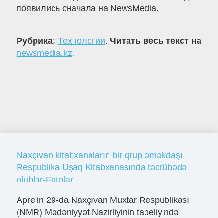
появились сначала на NewsMedia.
Рубрика:
Технологии
.
Читать весь текст на
newsmedia.kz
.
Naxçıvan kitabxanaların bir qrup əməkdaşı
Respublika Uşaq Kitabxanasında təcrübədə
olublar-Fotolar
Aprelin 29-da Naxçıvan Muxtar Respublikası
(NMR) Mədəniyyət Nazirliyinin tabeliyində