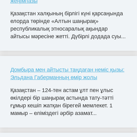
жеңімпазы
Қазақстан халқының бірлігі күні қарсаңында
елорда төрінде «Алтын шаңырақ»
республикалық этносаралық ақындар
айтысы мәресіне жетті. Дүбірлі додада суы...
Домбыра мен айтысты таңдаған неміс қызы:
Эльдана Габерманның өмір жолы
Қазақстан – 124-тен астам ұлт пен ұлыс
өкілдері бір шаңырақ астында тату-тәтті
ғұмыр кешіп жатқан бірегей мемлекет. 1
мамыр – еліміздегі әрбір азамат...