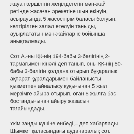
жауапкершілігін жеңілдететін мән-жай
ретінде жасаған әрекетіне шын өкінуін,
асырауында 5 жасөспірім баласы болуын,
келтірілген залал өтелуін таныды,
ауырлататын мән-жайлар іс бойынша
анықталмады.
Сот А.-ны ҚК-нің 194-бабы 3-бөлігінің 2-
тармағымен кінәлі деп танып, оны ҚК-нің 50-
бабы 3-бөлігін қолдана отырып бұқаралық
ақпарат құралдарымен байланысты
қызметпен айналысу құқығынан 5 жыл
мерзімге айыра отырып, оған 5 жылға бас
бостандығынан айыру жазасын
тағайындады.
Үкім заңды күшіне енбеді,– деп хабарлады
Шымкет қаласындағы ауданаралық сот.