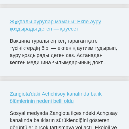
Жұқпалы аурулар маманы: Екпе ауру
қоздырады деген — қауесет
Вакцина туралы ең кең тараған қате
түсініктердің бірі — екпенің аутизм тудырып,
ауру қоздырады деген сөз. Астанадан
келген медицина ғылымдарының докт...
Zangiota'daki Achchisoy kanalında balık
ölümlerinin nedeni belli oldu
Sosyal medyada Zangiota ilçesindeki Achçısay
kanalında balıkların sürüklendiğini gösteren
görüntüler birçok tartışmaya yol açtı. Ekoloji ve