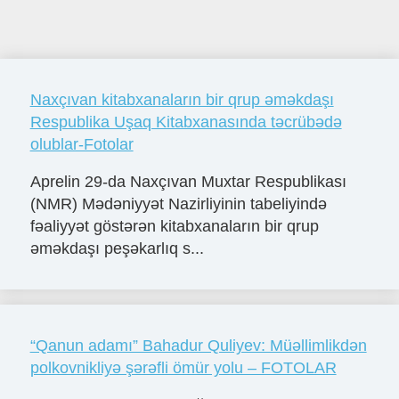
Naxçıvan kitabxanaların bir qrup əməkdaşı
Respublika Uşaq Kitabxanasında təcrübədə
olublar-Fotolar
Aprelin 29-da Naxçıvan Muxtar Respublikası
(NMR) Mədəniyyət Nazirliyinin tabeliyində
fəaliyyət göstərən kitabxanaların bir qrup
əməkdaşı peşəkarlıq s...
“Qanun adamı” Bahadur Quliyev: Müəllimlikdən
polkovnikliyə şərəfli ömür yolu – FOTOLAR