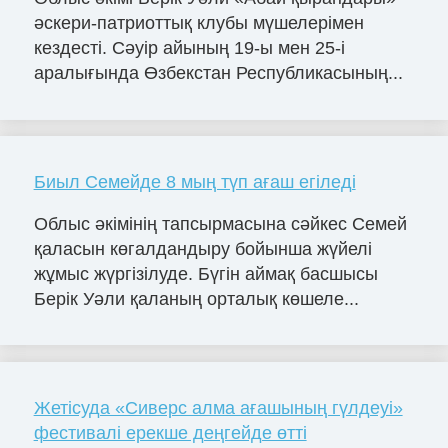
әскери-патриоттық клубы мүшелерімен
кездесті. Сәуір айының 19-ы мен 25-і
аралығында Өзбекстан Республикасының...
Биыл Семейде 8 мың түп ағаш егіледі
Облыс әкімінің тапсырмасына сәйкес Семей
қаласын көгалдандыру бойынша жүйелі
жұмыс жүргізілуде. Бүгін аймақ басшысы
Берік Уәли қаланың орталық көшеле...
Жетісуда «Сиверс алма ағашының гүлдеуі»
фестивалі ерекше деңгейде өтті