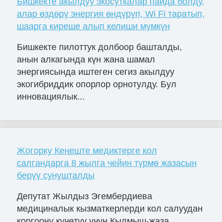
Бишкекте акылдуу экосуткалар пайда болду,
алар өздөрү энергия өндүрүп, Wi Fi таратып,
шаарга киреше алып келиши мүмкүн
Бишкекте пилоттук долбоор башталды,
анын алкагында күн жана шамал
энергиясында иштеген сегиз акылдуу
экогибриддик опорлор орнотулду. Бул
инновациялык...
Жогорку Кеңеште медиктерге кол
салгандарга 8 жылга чейин түрмө жазасын
берүү сунушталды
Депутат Жылдыз Эгембердиева
медициналык кызматкерлерди кол салуудан
коргоону күчөтүү үчүн Кылмыш-жаза