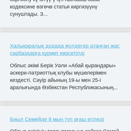
кодексине өзгөчө статья киргизүүнү
сунуштады. З...
Халықаралық додада жүлдегер атанған жас
сарбаздарға құрмет көрсетілді
Облыс әкімі Берік Уәли «Абай қырандары»
әскери-патриоттық клубы мүшелерімен
кездесті. Сәуір айының 19-ы мен 25-і
аралығында Өзбекстан Республикасының...
Биыл Семейде 8 мың түп ағаш егіледі