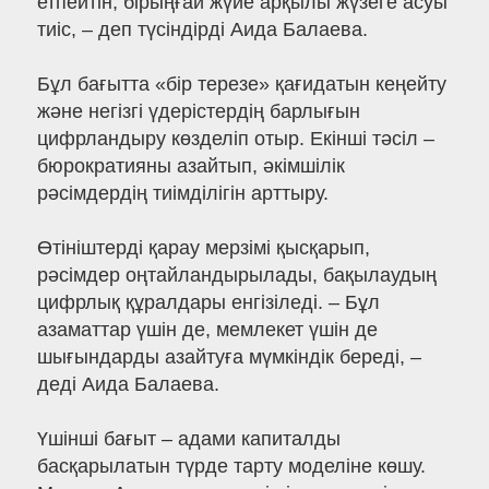
етпейтін, бірыңғай жүйе арқылы жүзеге асуы
тиіс, – деп түсіндірді Аида Балаева.
Бұл бағытта «бір терезе» қағидатын кеңейту
және негізгі үдерістердің барлығын
цифрландыру көзделіп отыр. Екінші тәсіл –
бюрократияны азайтып, әкімшілік
рәсімдердің тиімділігін арттыру.
Өтініштерді қарау мерзімі қысқарып,
рәсімдер оңтайландырылады, бақылаудың
цифрлық құралдары енгізіледі. – Бұл
азаматтар үшін де, мемлекет үшін де
шығындарды азайтуға мүмкіндік береді, –
деді Аида Балаева.
Үшінші бағыт – адами капиталды
басқарылатын түрде тарту моделіне көшу.