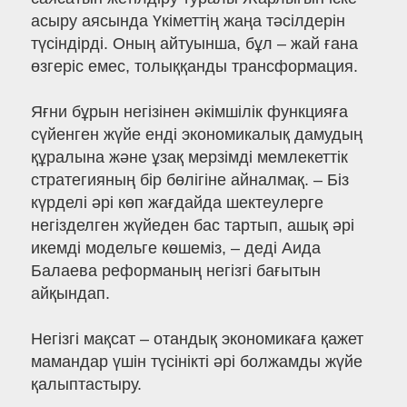
асыру аясында Үкіметтің жаңа тәсілдерін
түсіндірді. Оның айтуынша, бұл – жай ғана
өзгеріс емес, толыққанды трансформация.
Яғни бұрын негізінен әкімшілік функцияға
сүйенген жүйе енді экономикалық дамудың
құралына және ұзақ мерзімді мемлекеттік
стратегияның бір бөлігіне айналмақ. – Біз
күрделі әрі көп жағдайда шектеулерге
негізделген жүйеден бас тартып, ашық әрі
икемді модельге көшеміз, – деді Аида
Балаева реформаның негізгі бағытын
айқындап.
Негізгі мақсат – отандық экономикаға қажет
мамандар үшін түсінікті әрі болжамды жүйе
қалыптастыру.