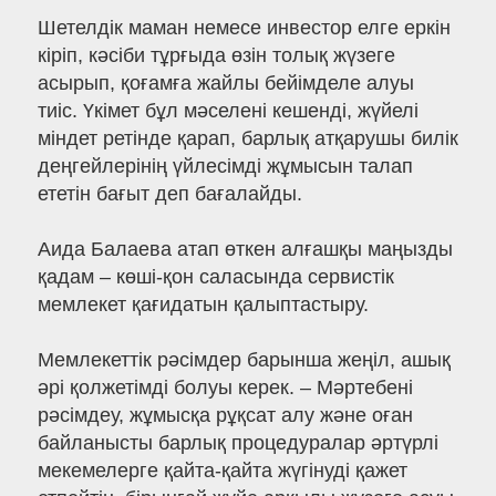
Шетелдік маман немесе инвестор елге еркін
кіріп, кәсіби тұрғыда өзін толық жүзеге
асырып, қоғамға жайлы бейімделе алуы
тиіс. Үкімет бұл мәселені кешенді, жүйелі
міндет ретінде қарап, барлық атқарушы билік
деңгейлерінің үйлесімді жұмысын талап
ететін бағыт деп бағалайды.
Аида Балаева атап өткен алғашқы маңызды
қадам – көші-қон саласында сервистік
мемлекет қағидатын қалыптастыру.
Мемлекеттік рәсімдер барынша жеңіл, ашық
әрі қолжетімді болуы керек. – Мәртебені
рәсімдеу, жұмысқа рұқсат алу және оған
байланысты барлық процедуралар әртүрлі
мекемелерге қайта-қайта жүгінуді қажет