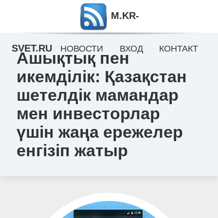
M.KR-
SVET.RU
НОВОСТИ
ВХОД
КОНТАКТ
Ашықтық пен
икемділік: Қазақстан
шетелдік мамандар
мен инвесторлар
үшін жаңа ережелер
енгізіп жатыр