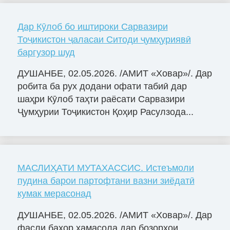
Дар Кӯлоб бо иштироки Сарвазири
Тоҷикистон ҷаласаи Ситоди ҷумҳуриявӣ
баргузор шуд
ДУШАНБЕ, 02.05.2026. /АМИТ «Ховар»/. Дар
робита ба рух додани офати табиӣ дар
шаҳри Кӯлоб таҳти раёсати Сарвазири
Ҷумҳурии Тоҷикистон Қоҳир Расулзода...
МАСЛИҲАТИ МУТАХАССИС. Истеъмоли
пудина барои партофтани вазни зиёдатӣ
кумак мерасонад
ДУШАНБЕ, 02.05.2026. /АМИТ «Ховар»/. Дар
фасли баҳор ҳамасола дар бозорҳои