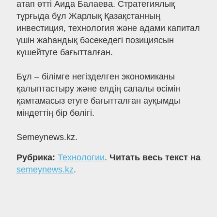
атап өтті Аида Балаева. Стратегиялық
тұрғыда бұл Жарлық Қазақстанның
инвестиция, технология және адами капитал
үшін жаһандық бәсекедегі позициясын
күшейтуге бағытталған.
Бұл – білімге негізделген экономиканы
қалыптастыру және елдің сапалы өсімін
қамтамасыз етуге бағытталған ауқымды
міндеттің бір бөлігі.
Semeynews.kz.
Рубрика:
Технологии
.
Читать весь текст на
semeynews.kz
.