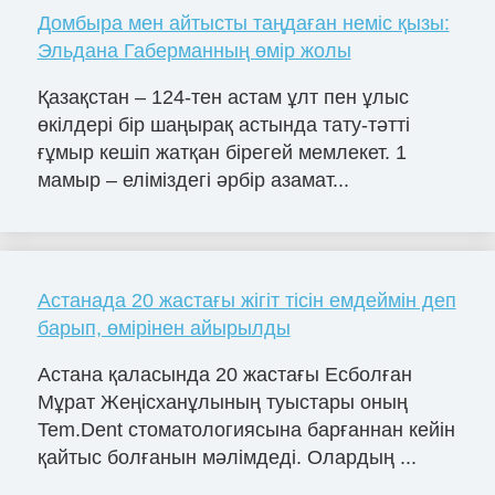
Домбыра мен айтысты таңдаған неміс қызы:
Эльдана Габерманның өмір жолы
Қазақстан – 124-тен астам ұлт пен ұлыс
өкілдері бір шаңырақ астында тату-тәтті
ғұмыр кешіп жатқан бірегей мемлекет. 1
мамыр – еліміздегі әрбір азамат...
Астанада 20 жастағы жігіт тісін емдеймін деп
барып, өмірінен айырылды
Астана қаласында 20 жастағы Есболған
Мұрат Жеңісханұлының туыстары оның
Tem.Dent стоматологиясына барғаннан кейін
қайтыс болғанын мәлімдеді. Олардың ...