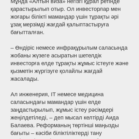
Мұнда «Алтын виза» негізгі құрал ретінде
қарастырылып отыр. Ол инвесторлар мен
жоғары білікті мамандар үшін тұрақты әрі
ұзақ мерзімді жағдай қалыптастыруға
бағытталған.
– Өндіріс немесе инфрақұрылым саласында
жобаны жүзеге асыратын шетелдік
инвесторға елде тұрақты жұмыс істеуге және
қызметін жүргізуге қолайлы жағдай
жасалады.
Ал инженерия, IT немесе медицина
саласындағы мамандар үшін елде
заңдастырылып, жұмыс істеу рәсімдері
жеңілдетіледі, – деп мысал келтірді Аида
Балаева. Реформаның төртінші маңызды
бағыты – кәсіби біліктіліктерді тану