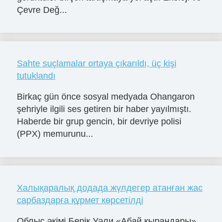
Çevre Değ...
Sahte suçlamalar ortaya çıkarıldı, üç kişi
tutuklandı
Birkaç gün önce sosyal medyada Ohangaron
şehriyle ilgili ses getiren bir haber yayılmıştı.
Haberde bir grup gencin, bir devriye polisi
(PPX) memurunu...
Халықаралық додада жүлдегер атанған жас
сарбаздарға құрмет көрсетілді
Облыс әкімі Берік Уәли «Абай қырандары»