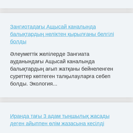
Зангиотадағы Ащысай каналында
балықтардың неліктен қырылғаны белгілі
болды
Әлеуметтік желілерде Зангиата
ауданындағы Ащысай каналында
балықтардың ағып жатқаны бейнеленген
суреттер көптеген талқылауларға себеп
болды. Экология...
Иранда тағы 3 адам тыңшылық жасады
деген айыппен өлім жазасына кесілді