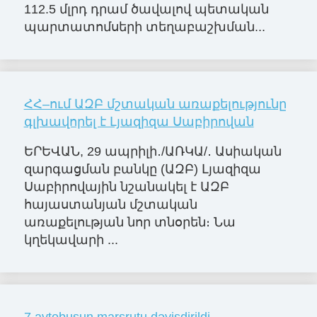
112.5 մլրդ դրամ ծավալով պետական
պարտատոմսերի տեղաբաշխման...
ՀՀ–ում ԱԶԲ մշտական առաքելությունը
գլխավորել է Լյազիզա Սաբիրովան
ԵՐԵՎԱՆ, 29 ապրիլի․/ԱՌԿԱ/․ Ասիական
զարգացման բանկը (ԱԶԲ) Լյազիզա
Սաբիրովային նշանակել է ԱԶԲ
հայաստանյան մշտական
առաքելության նոր տնօրեն։ Նա
կղեկավարի ...
7 avtobusun marşrutu dəyişdirildi