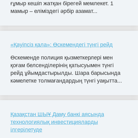
ғұмыр кешіп жатқан бірегей мемлекет. 1
мамыр – еліміздегі әрбір азамат...
«Қауіпсіз қала»: Өскемендегі түнгі рейд
Өскеменде полиция қызметкерлері мен
қоғам белсенділерінің қатысуымен түнгі
рейд ұйымдастырылды. Шара барысында
кәмелетке толмағандардың түнгі уақытта...
Қазақстан ШЫҰ Даму банкі аясында
технологиялық инвестицияларды
ілгерілетуде