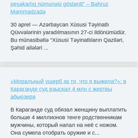
peşəkarlıq nümunəsi göstərdi” – Bəhruz
Məmmədzadə
30 aprel — Azərbaycan Xüsusi Təyinatlı
Qüvvələrinin yaradılmasının 27-ci ildönümüdür.
Bu münasibətlə “Xüsusi Təyinatlıların Qaziləri,
Şəhid ailələri ...
«Моральный ущерб за то, что я выжила?»: в
Караганде суд взыскал 4 млн с жертвы
абьюзера
В Караганде суд обязал женщину выплатить
больше 4 миллионов тенге родственникам
мужчины, который напал на неё с ножом.
Она сумела отобрать оружие и с...