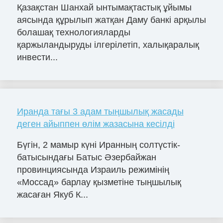
Қазақстан Шанхай ынтымақтастық ұйымы
аясында құрылып жатқан Даму банкі арқылы
болашақ технологияларды
қаржыландыруды ілгерілетіп, халықаралық
инвести...
Иранда тағы 3 адам тыңшылық жасады
деген айыппен өлім жазасына кесілді
Бүгін, 2 мамыр күні Иранның солтүстік-
батысындағы Батыс Әзербайжан
провинциясында Израиль режимінің
«Моссад» барлау қызметіне тыңшылық
жасаған Якуб К...