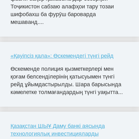
Тоҷикистон сабзаю алафҳои тару тозаи
шифобахш ба фурӯш бароварда
мешаванд....
«Қауіпсіз қала»: Өскемендегі түнгі рейд
Өскеменде полиция қызметкерлері мен
қоғам белсенділерінің қатысуымен түнгі
рейд ұйымдастырылды. Шара барысында
кәмелетке толмағандардың түнгі уақытта...
Қазақстан ШЫҰ Даму банкі аясында
технологиялық инвестицияларды