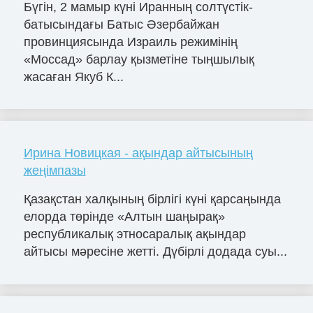
Бүгін, 2 мамыр күні Иранның солтүстік-
батысындағы Батыс Әзербайжан
провинциясында Израиль режимінің
«Моссад» барлау қызметіне тыңшылық
жасаған Якуб К...
Ирина Новицкая - ақындар айтысының
жеңімпазы
Қазақстан халқының бірлігі күні қарсаңында
елорда төрінде «Алтын шаңырақ»
республикалық этносаралық ақындар
айтысы мәресіне жетті. Дүбірлі додада суы...