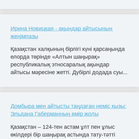
Ирина Новицкая - ақындар айтысының
жеңімпазы
Қазақстан халқының бірлігі күні қарсаңында
елорда төрінде «Алтын шаңырақ»
республикалық этносаралық ақындар
айтысы мәресіне жетті. Дүбірлі додада суы...
Домбыра мен айтысты таңдаған неміс қызы:
Эльдана Габерманның өмір жолы
Қазақстан – 124-тен астам ұлт пен ұлыс
өкілдері бір шаңырақ астында тату-тәтті