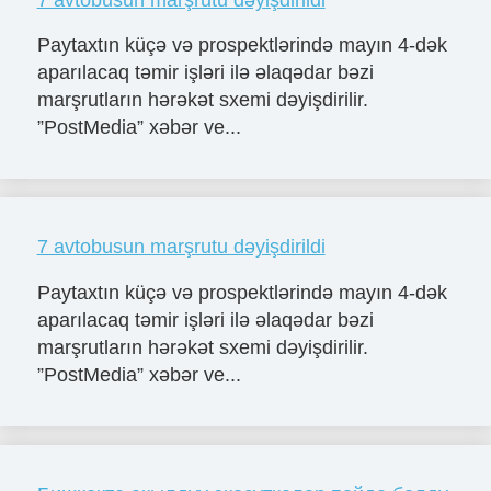
Paytaxtın küçə və prospektlərində mayın 4-dək
aparılacaq təmir işləri ilə əlaqədar bəzi
marşrutların hərəkət sxemi dəyişdirilir.
”PostMedia” xəbər ve...
7 avtobusun marşrutu dəyişdirildi
Paytaxtın küçə və prospektlərində mayın 4-dək
aparılacaq təmir işləri ilə əlaqədar bəzi
marşrutların hərəkət sxemi dəyişdirilir.
”PostMedia” xəbər ve...