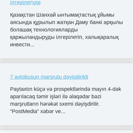
ілгерілетуде
Қазақстан Шанхай ынтымақтастық ұйымы
аясында құрылып жатқан Даму банкі арқылы
болашақ технологияларды
қаржыландыруды ілгерілетіп, халықаралық
инвести...
7 avtobusun marşrutu dəyişdirildi
Paytaxtın küçə və prospektlərində mayın 4-dək
aparılacaq təmir işləri ilə əlaqədar bəzi
marşrutların hərəkət sxemi dəyişdirilir.
”PostMedia” xəbər ve...