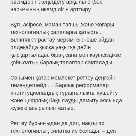
рәсімдерін жеңілдету арқылы еңбек
нарығының икемділігін арттыру.
Бұл, әсіресе, маман тапшы және жоғары
технологиялық салаларға қатысты.
Біліктілікті растау мерзімі бірнеше айдан
әлдеқайда қысқа уақытқа дейін
қысқартылады, бірақ сапа мен қауіпсіздікке
қойылатын барлық талаптар сақталады.
Сонымен қатар мемлекет реттеу деңгейін
төмендетпейді. – Барлық реформалар
институционалдық тұрақтылықты күшейту
және цифрлық бақылауды дамыту аясында
жүзеге асырылып жатыр.
Реттеу бұрынғыдан да дәл, нақты әрі
технологиялық сипатқа ие болады, – деп