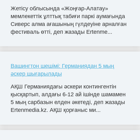
Жетісу облысында «Жоңғар-Алатау»
мемлекеттік ұлттық табиғи паркі аумағында
Сиверс алма ағашының гүлдеуіне арналған
фестиваль өтті, деп жазады Ertenme...
Вашингтон шешімі: Германиядан 5 мың
әскер шығарылады
АҚШ Германиядағы әскери контингентін
қысқартып, алдағы 6-12 ай ішінде шамамен
5 мың сарбазын елден әкетеді, деп жазады
Ertenmedia.kz. АҚШ қорғаныс ми...