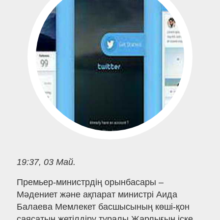
19:37, 03 Май.
Премьер-министрдің орынбасары –
Мәдениет және ақпарат министрі Аида
Балаева Мемлекет басшысының көші-қон
саясатын жетілдіру туралы Жарлығын іске