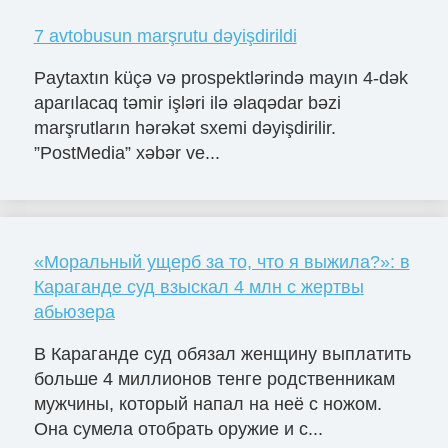
7 avtobusun marşrutu dəyişdirildi
Paytaxtın küçə və prospektlərində mayın 4-dək
aparılacaq təmir işləri ilə əlaqədar bəzi
marşrutların hərəkət sxemi dəyişdirilir.
”PostMedia” xəbər ve...
«Моральный ущерб за то, что я выжила?»: в
Караганде суд взыскал 4 млн с жертвы
абьюзера
В Караганде суд обязал женщину выплатить
больше 4 миллионов тенге родственникам
мужчины, который напал на неё с ножом.
Она сумела отобрать оружие и с...