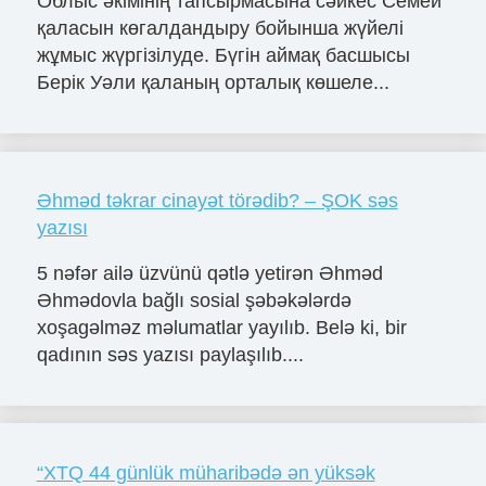
Облыс әкімінің тапсырмасына сәйкес Семей
қаласын көгалдандыру бойынша жүйелі
жұмыс жүргізілуде. Бүгін аймақ басшысы
Берік Уәли қаланың орталық көшеле...
Əhməd təkrar cinayət törədib? – ŞOK səs
yazısı
5 nəfər ailə üzvünü qətlə yetirən Əhməd
Əhmədovla bağlı sosial şəbəkələrdə
xoşagəlməz məlumatlar yayılıb. Belə ki, bir
qadının səs yazısı paylaşılıb....
“XTQ 44 günlük müharibədə ən yüksək