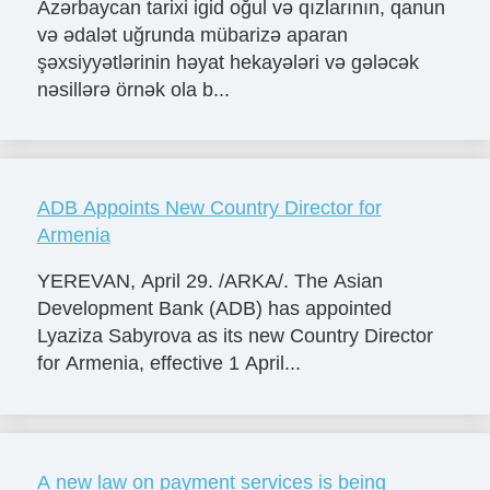
Azərbaycan tarixi igid oğul və qızlarının, qanun
və ədalət uğrunda mübarizə aparan
şəxsiyyətlərinin həyat hekayələri və gələcək
nəsillərə örnək ola b...
ADB Appoints New Country Director for
Armenia
YEREVAN, April 29. /ARKA/. The Asian
Development Bank (ADB) has appointed
Lyaziza Sabyrova as its new Country Director
for Armenia, effective 1 April...
A new law on payment services is being