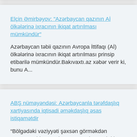
Elçin Əmirbəyov: "Azərbaycan qazının Aİ
ölkələrinə ixracının ikiqat artırılması
mümkündür"
Azərbaycan təbii qazının Avropa İttifaqı (Aİ)
ölkələrinə ixracının ikiqat artırılması prinsip
etibarilə mümkündür.Bakıvaxtı.az xəbər verir ki,
bunu A...
ABŞ nümayəndəsi: Azərbaycanla tərəfdaşlıq
xartiyasında iqtisadi əməkdaşlıq əsas
istiqamətdir
“Bölgədəki vəziyyəti şəxsən görməkdən