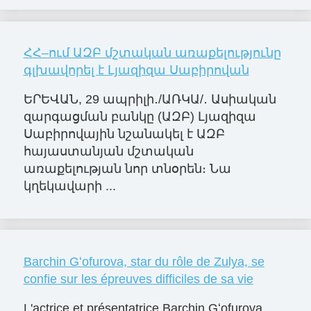
ՀՀ–ում ԱԶԲ մշտական առաքելությունը
գլխավորել է Լյազիզա Սաբիրովան
ԵՐԵՎԱՆ, 29 ապրիլի․/ԱՌԿԱ/․ Ասիական
զարգացման բանկը (ԱԶԲ) Լյազիզա
Սաբիրովային նշանակել է ԱԶԲ
հայաստանյան մշտական
առաքելության նոր տնօրեն։ Նա
կղեկավարի ...
Barchin Gʻofurova, star du rôle de Zulya, se
confie sur les épreuves difficiles de sa vie
L'actrice et présentatrice Barchin Gʻofurova,