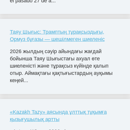
el pasado 27 de a...
Таяу Шығыс: Трамптың тұрақсыздығы,
Ормуз бұғазы — шешілмеген шиеленіс
2026 жылдың сәуір айындағы жағдай
бойынша Таяу Шығыстағы ахуал өте
шиеленісті және тұрақсыз күйінде қалып
отыр. Аймақтағы қақтығыстардың ауқымы
кеңей...
«Kazakh Tazy» аясында ұлттық тұқымға
қызығушылық артты