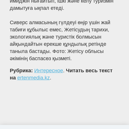
имиджін нығайтып, ішкі және келу туризмін
дамытуға ықпал етеді.
Сиверс алмасының гүлдеуі өңір үшін жай
табиғи құбылыс емес, Жетісудың тарихи,
экологиялық және туристік болмысын
айқындайтын ерекше құндылық ретінде
таныла бастады. Фото: Жетісу облысы
әкімінің баспасөз қызметі.
Рубрика:
Интересное
.
Читать весь текст
на
ertenmedia.kz
.