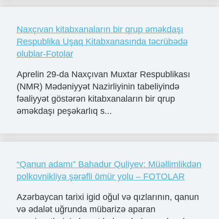
Naxçıvan kitabxanaların bir qrup əməkdaşı
Respublika Uşaq Kitabxanasında təcrübədə
olublar-Fotolar
Aprelin 29-da Naxçıvan Muxtar Respublikası
(NMR) Mədəniyyət Nazirliyinin tabeliyində
fəaliyyət göstərən kitabxanaların bir qrup
əməkdaşı peşəkarlıq s...
“Qanun adamı” Bahadur Quliyev: Müəllimlikdən
polkovnikliyə şərəfli ömür yolu – FOTOLAR
Azərbaycan tarixi igid oğul və qızlarının, qanun
və ədalət uğrunda mübarizə aparan