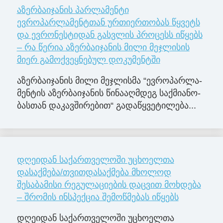
აზერბაიჯანის პარლამენტი
ევროპარლამენტთან ურთიერთობას წყვეტს
და ევრონესტიდან გასვლის პროცესს იწყებს
– რა წერია აზერბაიჯანის მილი მეჯლისის
მიერ გამოქვეყნებულ დოკუმენტში
აზერ­ბა­ი­ჯა­ნის მილი მე­ჯლის­მა “ევ­რო­პარ­ლა­
მენ­ტის აზერ­ბა­ი­ჯა­ნის წი­ნა­აღ­მდეგ საქ­მი­ა­ნო­
ბას­თან და­კავ­ში­რე­ბით“ გა­და­წყვე­ტი­ლე­ბა...
დღეიდან საქართველოში უცხოელთა
დასაქმება/თვითდასაქმება მხოლოდ
შესაბამისი რეგულაციების დაცვით მოხდება
– შრომის ინსპექცია შემოწმებას იწყებს
დღეიდან საქართველოში უცხოელთა