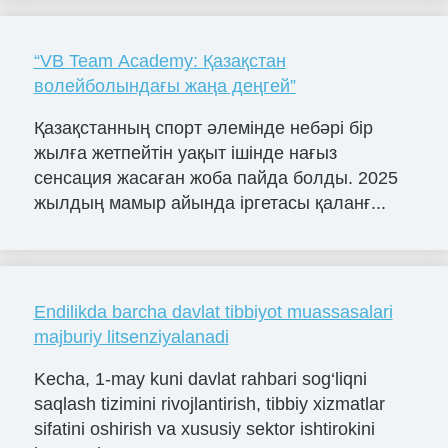
“VB Team Academy: Қазақстан
волейболындағы жаңа деңгей”
Қазақстанның спорт әлемінде небәрі бір
жылға жетпейтін уақыт ішінде нағыз
сенсация жасаған жоба пайда болды. 2025
жылдың мамыр айында іргетасы қаланғ...
Endilikda barcha davlat tibbiyot muassasalari
majburiy litsenziyalanadi
Kecha, 1-may kuni davlat rahbari sog‘liqni
saqlash tizimini rivojlantirish, tibbiy xizmatlar
sifatini oshirish va xususiy sektor ishtirokini