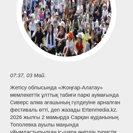
07:37, 03 Май.
Жетісу облысында «Жоңғар-Алатау»
мемлекеттік ұлттық табиғи паркі аумағында
Сиверс алма ағашының гүлдеуіне арналған
фестиваль өтті, деп жазады Ertenmedia.kz.
2026 жылғы 2 мамырда Сарқан ауданының
Тополевка ауылы маңында
ұйымдастырылған іс-шара өңірдің туристік