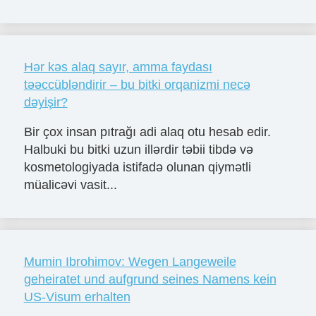
Hər kəs alaq sayır, amma faydası
təəccübləndirir – bu bitki orqanizmi necə
dəyişir?
Bir çox insan pıtrağı adi alaq otu hesab edir.
Halbuki bu bitki uzun illərdir təbii tibdə və
kosmetologiyada istifadə olunan qiymətli
müalicəvi vasit...
Mumin Ibrohimov: Wegen Langeweile
geheiratet und aufgrund seines Namens kein
US-Visum erhalten