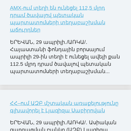
AMX-ում տեղի են ունեցել 112,5 մլրդ
դրամ ծավալով պետական
պարտատոմսերի տեղաբաշխման
աճուրդներ
ԵՐԵՎԱՆ, 29 ապրիլի․/ԱՌԿԱ/․
Հայաստանի ֆոնդային բորսայում
ապրիլի 29-ին տեղի է ունեցել ավելի քան
112.5 մլրդ դրամ ծավալով պետական
պարտատոմսերի տեղաբաշխման...
ՀՀ–ում ԱԶԲ մշտական առաքելությունը
գլխավորել է Լյազիզա Սաբիրովան
ԵՐԵՎԱՆ, 29 ապրիլի․/ԱՌԿԱ/․ Ասիական
զարգացման բանկը (ԱԶԲ) Լյազիզա