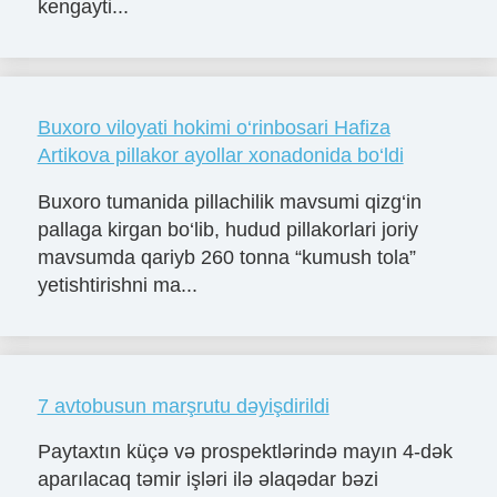
kengayti...
Buxoro viloyati hokimi o‘rinbosari Hafiza
Artikova pillakor ayollar xonadonida bo‘ldi
Buxoro tumanida pillachilik mavsumi qizg‘in
pallaga kirgan bo‘lib, hudud pillakorlari joriy
mavsumda qariyb 260 tonna “kumush tola”
yetishtirishni ma...
7 avtobusun marşrutu dəyişdirildi
Paytaxtın küçə və prospektlərində mayın 4-dək
aparılacaq təmir işləri ilə əlaqədar bəzi