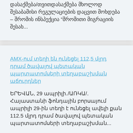
დასაქმება/თვითდასაქმება მხოლოდ
შესაბამისი რეგულაციების დაცვით მოხდება
– შრომის ინსპექცია “შრომითი მიგრაციის
შესახ...
AMX-ում տեղի են ունեցել 112,5 մլրդ
դրամ ծավալով պետական
պարտատոմսերի տեղաբաշխման
աճուրդներ
ԵՐԵՎԱՆ, 29 ապրիլի․/ԱՌԿԱ/․
Հայաստանի ֆոնդային բորսայում
ապրիլի 29-ին տեղի է ունեցել ավելի քան
112.5 մլրդ դրամ ծավալով պետական
պարտատոմսերի տեղաբաշխման...