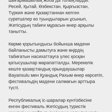
шығармашылық жоба да толықтырды.
Ресей, Қытай, Өзбекстан, Қырғызстан,
Түркия және Қазақстаннан келген
суретшілер өз туындыларын ұсынып,
Жетісудың табиғи мұрасын өнер арқылы
танытты.
Көрме қорытындысы бойынша мәдени
байланысты дамытуға және өңірдің
табиғатын насихаттауға үлес қосқан
қатысушылар марапатталды. Мерекелік
кеште қазақстандық орындаушылар
Bayansulu мен Қуандық Рахым өнер көрсетіп,
фестивальдің мәдени салмағын арттыра
түсті.
Республикалық іс-шаралар күнтізбесіне
енген фестиваль Жетісудың туристік