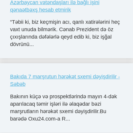
Azərbaycan vətəndaşları ilə bağlı işini
qənaətbəxş hesab etmirik
“Təbii ki, biz keçmişin acı, qanlı xatirələrini heç
vaxt unuda bilmərik. Cənab Prezident də öz
çıxışlarında dəfələrlə qeyd edib ki, biz işğal
dövrünü...
Bakıda 7 marşrutun hərəkət sxemi dəyişdirilir -
Səbəb
Bakının küçə və prospektlərində mayın 4-dək
aparılacaq təmir işləri ilə əlaqədar bəzi
marşrutların hərəkət sxemi dəyişdirilir.Bu
barədə Oxu24.com-a R...