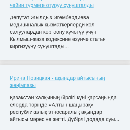
чейин түрмөгө отуруу сунушталды
Депутат Жылдыз Эгембердиева
медициналык кызматкерлерди кол
салуулардан коргоону күчөтүү үчүн
Кылмыш-жаза кодексине өзүнчө статья
киргизүүнү сунуштады...
Ирина Новицкая - ақындар айтысының
жеңімпазы
Қазақстан халқының бірлігі күні қарсаңында
елорда төрінде «Алтын шаңырақ»
республикалық этносаралық ақындар
айтысы мәресіне жетті. Дүбірлі додада суы...