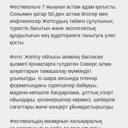
Фестивальге 7 мыңнан астам адам қатысты.
Сонымен қатар 50-ден астам блогер мен
инфлюенсер Жетісудың табиғи сұлулығын,
туристік бағытын және экологиялық
құндылығын кең аудиторияға танытуға үлес
қосты.
Фото: Жетісу облысы әкімінің баспасөз
қызметі Қонақтарға гүлдеген Сиверс алма
алқаптарын тамашалау мүмкіндігі
ұсынылды. Іс-шара аясында пленэр
форматындағы суретшілер байқауы,
мәдени-көпшілік бағдарлама, ұлттық спорт
ойындары, қолөнершілер көрмесі, шеберлік
сағаттары және концерт ұйымдастырылды.
Фестивальдің мазмұнын халықаралық