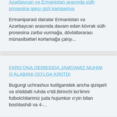
Azərbaycan və Ermənistan arasında sülh
prosesinə qarşı gizli kampaniya
Ermənipərəst dairələr Ermənistan və
Azərbaycan arasında davam edən kövrək sülh
prosesinə zərbə vurmağa, dövlətlərarası
münasibətləri korlamağa çalışı...
FARGʻONA DERBISIDA JAMOAMIZ MUHIM
GʻALABANI QO‘LGA KIRITDI
Bugungi uchrashuv kutilganidek ancha qiziqarli
va shiddatli ruhda o‘tdi.Birinchi bo‘limni
futbolchilarimiz juda hujumkor o‘yin bilan
boshlashdi va 4-...