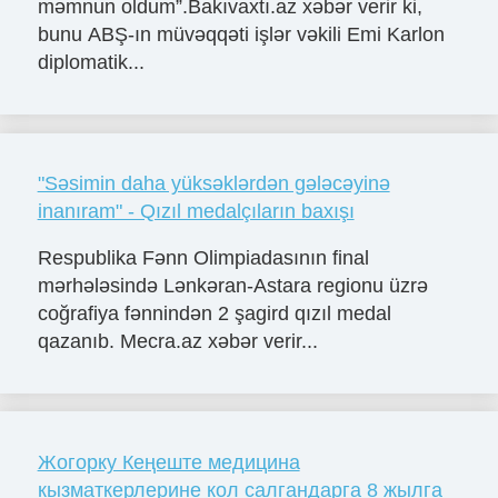
məmnun oldum”.Bakıvaxtı.az xəbər verir ki,
bunu ABŞ-ın müvəqqəti işlər vəkili Emi Karlon
diplomatik...
"Səsimin daha yüksəklərdən gələcəyinə
inanıram" - Qızıl medalçıların baxışı
Respublika Fənn Olimpiadasının final
mərhələsində Lənkəran-Astara regionu üzrə
coğrafiya fənnindən 2 şagird qızıl medal
qazanıb. Mecra.az xəbər verir...
Жогорку Кеңеште медицина
кызматкерлерине кол салгандарга 8 жылга