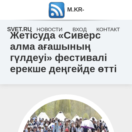
M.KR-
SVET.RU
НОВОСТИ
ВХОД
КОНТАКТ
Жетісуда «Сиверс
алма ағашының
гүлдеуі» фестивалі
ерекше деңгейде өтті