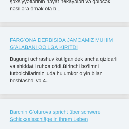
şəxsiyyətlərinin həyat hekayələri və gələcək
nəsillərə örnək ola b...
FARGʻONA DERBISIDA JAMOAMIZ MUHIM
GʻALABANI QO‘LGA KIRITDI
Bugungi uchrashuv kutilganidek ancha qiziqarli
va shiddatli ruhda o‘tdi.Birinchi bo‘limni
futbolchilarimiz juda hujumkor o‘yin bilan
boshlashdi va 4-...
Barchin Gʻofurova spricht über schwere
Schicksalsschläge in ihrem Leben