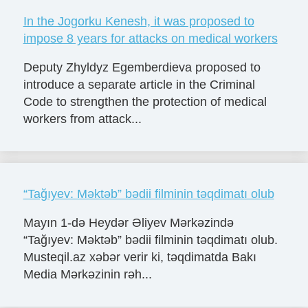
In the Jogorku Kenesh, it was proposed to
impose 8 years for attacks on medical workers
Deputy Zhyldyz Egemberdieva proposed to
introduce a separate article in the Criminal
Code to strengthen the protection of medical
workers from attack...
“Tağıyev: Məktəb” bədii filminin təqdimatı olub
Mayın 1-də Heydər Əliyev Mərkəzində
“Tağıyev: Məktəb” bədii filminin təqdimatı olub.
Musteqil.az xəbər verir ki, təqdimatda Bakı
Media Mərkəzinin rəh...