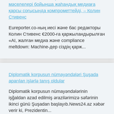
мәселелері бойынша жаһандық медиаға
қарсы соғысында компрометтейді, – Колин
Стивенс
Eureporter.co-ның иесі және бас редакторы
Колин Стивенс €2000-ға қаржыландырылған
«AI, жалған медиа және compliance
meltdown: Machine-дер сіздің қарж...
Diplomatik korpusun nümayəndələri Şuşada
aparılan işlərlə tanış oldular
Diplomatik korpusun nümayəndələrinin
işğaldan azad edilmiş ərazilərimizə səfərinin
ikinci günü Şuşadan başlayıb.News24.az xəbər
verir ki, Prezidentin...