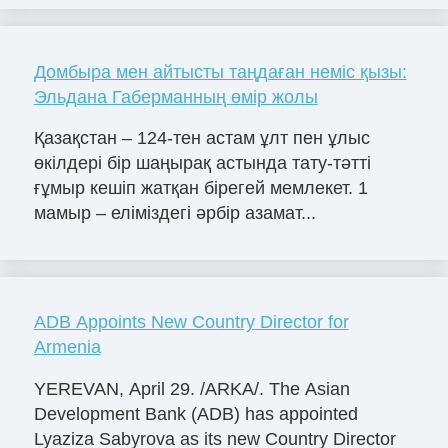
Домбыра мен айтысты таңдаған неміс қызы:
Эльдана Габерманның өмір жолы
Қазақстан – 124-тен астам ұлт пен ұлыс
өкілдері бір шаңырақ астында тату-тәтті
ғұмыр кешіп жатқан бірегей мемлекет. 1
мамыр – еліміздегі әрбір азамат...
ADB Appoints New Country Director for
Armenia
YEREVAN, April 29. /ARKA/. The Asian
Development Bank (ADB) has appointed
Lyaziza Sabyrova as its new Country Director