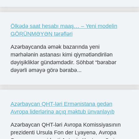
Ölkədə saat hesabı maaş… – Yeni modelin
GÖRÜNMƏYƏN tərəfləri
Azərbaycanda əmək bazarında yeni
mərhələnin astanası kimi qiymətləndirilən
dəyişikliklər gündəmdədir. Söhbət “bərabər
dəyərli əməyə görə bərabə...
Azərbaycan QHT-ləri Ermənistana gedən
Avropa liderlərinə açıq məktub ünvanlayıb
Azərbaycan QHT-ləri Avropa Komissiyasının
prezidenti Ursula Fon der Lyayenə, Avropa