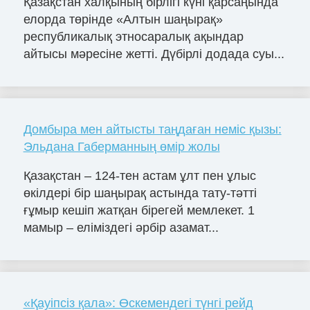
Қазақстан халқының бірлігі күні қарсаңында
елорда төрінде «Алтын шаңырақ»
республикалық этносаралық ақындар
айтысы мәресіне жетті. Дүбірлі додада суы...
Домбыра мен айтысты таңдаған неміс қызы:
Эльдана Габерманның өмір жолы
Қазақстан – 124-тен астам ұлт пен ұлыс
өкілдері бір шаңырақ астында тату-тәтті
ғұмыр кешіп жатқан бірегей мемлекет. 1
мамыр – еліміздегі әрбір азамат...
«Қауіпсіз қала»: Өскемендегі түнгі рейд