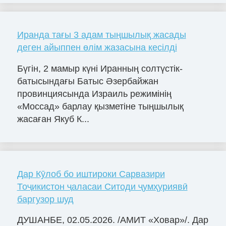
Иранда тағы 3 адам тыңшылық жасады
деген айыппен өлім жазасына кесілді
Бүгін, 2 мамыр күні Иранның солтүстік-
батысындағы Батыс Әзербайжан
провинциясында Израиль режимінің
«Моссад» барлау қызметіне тыңшылық
жасаған Якуб К...
Дар Кӯлоб бо иштироки Сарвазири
Тоҷикистон ҷаласаи Ситоди ҷумҳуриявӣ
баргузор шуд
ДУШАНБЕ, 02.05.2026. /АМИТ «Ховар»/. Дар