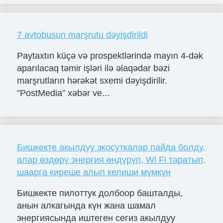
7 avtobusun marşrutu dəyişdirildi
Paytaxtın küçə və prospektlərində mayın 4-dək
aparılacaq təmir işləri ilə əlaqədar bəzi
marşrutların hərəkət sxemi dəyişdirilir.
”PostMedia” xəbər ve...
Бишкекте акылдуу экосуткалар пайда болду,
алар өздөрү энергия өндүрүп, Wi Fi таратып,
шаарга киреше алып келиши мүмкүн
Бишкекте пилоттук долбоор башталды,
анын алкагында күн жана шамал
энергиясында иштеген сегиз акылдуу