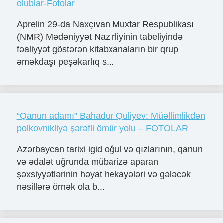
olublar-Fotolar
Aprelin 29-da Naxçıvan Muxtar Respublikası
(NMR) Mədəniyyət Nazirliyinin tabeliyində
fəaliyyət göstərən kitabxanaların bir qrup
əməkdaşı peşəkarlıq s...
“Qanun adamı” Bahadur Quliyev: Müəllimlikdən
polkovnikliyə şərəfli ömür yolu – FOTOLAR
Azərbaycan tarixi igid oğul və qızlarının, qanun
və ədalət uğrunda mübarizə aparan
şəxsiyyətlərinin həyat hekayələri və gələcək
nəsillərə örnək ola b...