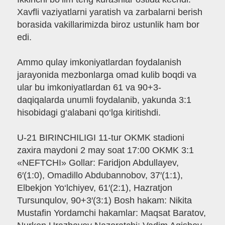
Xavfli vaziyatlarni yaratish va zarbalarni berish
borasida vakillarimizda biroz ustunlik ham bor
edi.
Ammo qulay imkoniyatlardan foydalanish
jarayonida mezbonlarga omad kulib boqdi va
ular bu imkoniyatlardan 61 va 90+3-
daqiqalarda unumli foydalanib, yakunda 3:1
hisobidagi g‘alabani qo‘lga kiritishdi.
U-21 BIRINCHILIGI 11-tur OKMK stadioni
zaxira maydoni 2 may soat 17:00 OKMK 3:1
«NEFTCHI» Gollar: Faridjon Abdullayev,
6′(1:0), Omadillo Abdubannobov, 37′(1:1),
Elbekjon Yo‘lchiyev, 61′(2:1), Hazratjon
Tursunqulov, 90+3′(3:1) Bosh hakam: Nikita
Mustafin Yordamchi hakamlar: Maqsat Baratov,