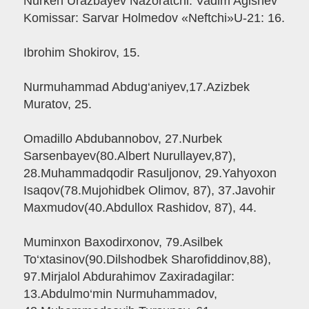
Nurken Urazbayev Nazoratchi: Vadim Agishev
Komissar: Sarvar Holmedov «Neftchi»U-21: 16.
Ibrohim Shokirov, 15.
Nurmuhammad Abdug‘aniyev,17.Azizbek
Muratov, 25.
Omadillo Abdubannobov, 27.Nurbek
Sarsenbayev(80.Albert Nurullayev,87),
28.Muhammadqodir Rasuljonov, 29.Yahyoxon
Isaqov(78.Mujohidbek Olimov, 87), 37.Javohir
Maxmudov(40.Abdullox Rashidov, 87), 44.
Muminxon Baxodirxonov, 79.Asilbek
To‘xtasinov(90.Dilshodbek Sharofiddinov,88),
97.Mirjalol Abdurahimov Zaxiradagilar:
13.Abdulmo‘min Nurmuhammadov,