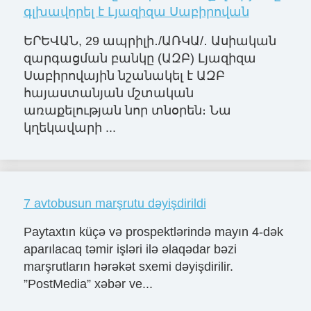
գլխավորել է Լյազիզա Սաբիրովան
ԵՐԵՎԱՆ, 29 ապրիլի․/ԱՌԿԱ/․ Ասիական
զարգացման բանկը (ԱԶԲ) Լյազիզա
Սաբիրովային նշանակել է ԱԶԲ
հայաստանյան մշտական
առաքելության նոր տնօրեն։ Նա
կղեկավարի ...
7 avtobusun marşrutu dəyişdirildi
Paytaxtın küçə və prospektlərində mayın 4-dək
aparılacaq təmir işləri ilə əlaqədar bəzi
marşrutların hərəkət sxemi dəyişdirilir.
”PostMedia” xəbər ve...