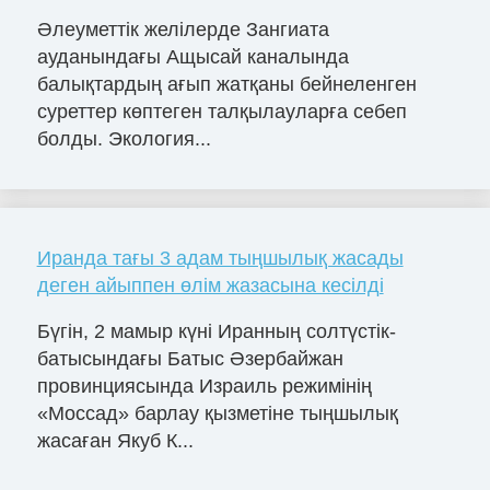
Әлеуметтік желілерде Зангиата
ауданындағы Ащысай каналында
балықтардың ағып жатқаны бейнеленген
суреттер көптеген талқылауларға себеп
болды. Экология...
Иранда тағы 3 адам тыңшылық жасады
деген айыппен өлім жазасына кесілді
Бүгін, 2 мамыр күні Иранның солтүстік-
батысындағы Батыс Әзербайжан
провинциясында Израиль режимінің
«Моссад» барлау қызметіне тыңшылық
жасаған Якуб К...