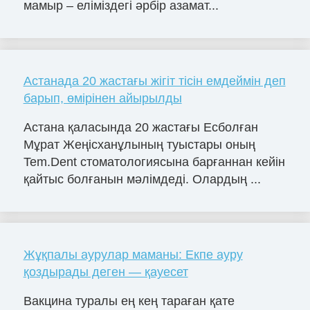
мамыр – еліміздегі әрбір азамат...
Астанада 20 жастағы жігіт тісін емдеймін деп
барып, өмірінен айырылды
Астана қаласында 20 жастағы Есболған
Мұрат Жеңісханұлының туыстары оның
Tem.Dent стоматологиясына барғаннан кейін
қайтыс болғанын мәлімдеді. Олардың ...
Жұқпалы аурулар маманы: Екпе ауру
қоздырады деген — қауесет
Вакцина туралы ең кең тараған қате