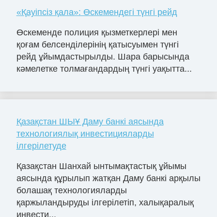
«Қауіпсіз қала»: Өскемендегі түнгі рейд
Өскеменде полиция қызметкерлері мен
қоғам белсенділерінің қатысуымен түнгі
рейд ұйымдастырылды. Шара барысында
кәмелетке толмағандардың түнгі уақытта...
Қазақстан ШЫҰ Даму банкі аясында
технологиялық инвестицияларды
ілгерілетуде
Қазақстан Шанхай ынтымақтастық ұйымы
аясында құрылып жатқан Даму банкі арқылы
болашақ технологияларды
қаржыландыруды ілгерілетіп, халықаралық
инвести...