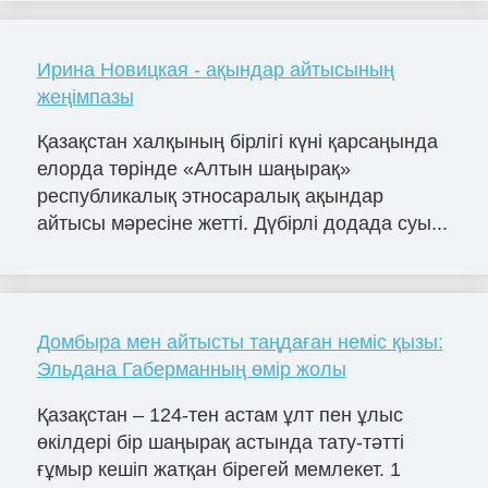
Ирина Новицкая - ақындар айтысының
жеңімпазы
Қазақстан халқының бірлігі күні қарсаңында
елорда төрінде «Алтын шаңырақ»
республикалық этносаралық ақындар
айтысы мәресіне жетті. Дүбірлі додада суы...
Домбыра мен айтысты таңдаған неміс қызы:
Эльдана Габерманның өмір жолы
Қазақстан – 124-тен астам ұлт пен ұлыс
өкілдері бір шаңырақ астында тату-тәтті
ғұмыр кешіп жатқан бірегей мемлекет. 1