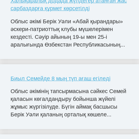
Халықаралық додада жүлдегер атанған жас
сарбаздарға құрмет көрсетілді
Облыс әкімі Берік Уәли «Абай қырандары»
әскери-патриоттық клубы мүшелерімен
кездесті. Сәуір айының 19-ы мен 25-і
аралығында Өзбекстан Республикасының...
Биыл Семейде 8 мың түп ағаш егіледі
Облыс әкімінің тапсырмасына сәйкес Семей
қаласын көгалдандыру бойынша жүйелі
жұмыс жүргізілуде. Бүгін аймақ басшысы
Берік Уәли қаланың орталық көшеле...