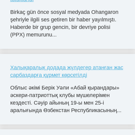
Birkaç gün önce sosyal medyada Ohangaron
şehriyle ilgili ses getiren bir haber yayılmıştı.
Haberde bir grup gencin, bir devriye polisi
(PPX) memurunu...
Халықаралық додада жүлдегер атанған жас
сарбаздарға құрмет көрсетілді
Облыс әкімі Берік Уәли «Абай қырандары»
әскери-патриоттық клубы мүшелерімен
кездесті. Сәуір айының 19-ы мен 25-і
аралығында Өзбекстан Республикасының...