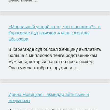
«Моральный ущерб за то, что я выжила?»: в
Караганде суд взыскал 4 млн с жертвы
абьюзера
В Караганде суд обязал женщину выплатить
больше 4 миллионов тенге родственникам
мужчины, который напал на неё с ножом.
Она сумела отобрать оружие и с...
Ирина Новицкая - ақындар айтысының
жеңімпазы