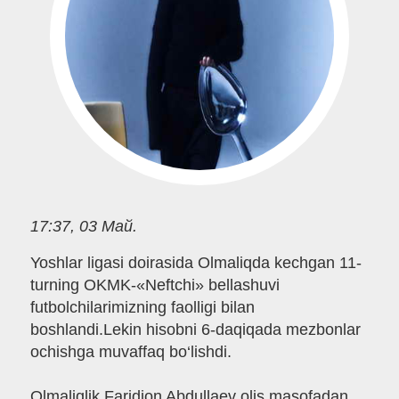
17:37, 03 Май.
Yoshlar ligasi doirasida Olmaliqda kechgan 11-
turning OKMK-«Neftchi» bellashuvi
futbolchilarimizning faolligi bilan
boshlandi.Lekin hisobni 6-daqiqada mezbonlar
ochishga muvaffaq bo‘lishdi.
Olmaliqlik Faridjon Abdullaev olis masofadan