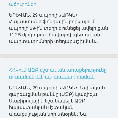
աճուրդներ
ԵՐԵՎԱՆ, 29 ապրիլի․/ԱՌԿԱ/․
Հայաստանի ֆոնդային բորսայում
ապրիլի 29-ին տեղի է ունեցել ավելի քան
112.5 մլրդ դրամ ծավալով պետական
պարտատոմսերի տեղաբաշխման...
ՀՀ–ում ԱԶԲ մշտական առաքելությունը
գլխավորել է Լյազիզա Սաբիրովան
ԵՐԵՎԱՆ, 29 ապրիլի․/ԱՌԿԱ/․ Ասիական
զարգացման բանկը (ԱԶԲ) Լյազիզա
Սաբիրովային նշանակել է ԱԶԲ
հայաստանյան մշտական
առաքելության նոր տնօրեն։ Նա