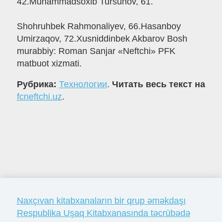
42.Muhammadsoxib Tursunov, 61.
Shohruhbek Rahmonaliyev, 66.Hasanboy
Umirzaqov, 72.Xusniddinbek Akbarov Bosh
murabbiy: Roman Sanjar «Neftchi» PFK
matbuot xizmati.
Рубрика:
Технологии
.
Читать весь текст на
fcneftchi.uz
.
Naxçıvan kitabxanaların bir qrup əməkdaşı
Respublika Uşaq Kitabxanasında təcrübədə