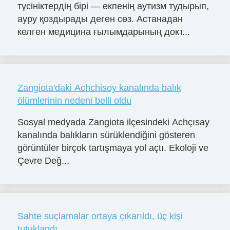
түсініктердің бірі — екпенің аутизм тудырып,
ауру қоздырады деген сөз. Астанадан
келген медицина ғылымдарының докт...
Zangiota'daki Achchisoy kanalında balık
ölümlerinin nedeni belli oldu
Sosyal medyada Zangiota ilçesindeki Achçısay
kanalında balıkların sürüklendiğini gösteren
görüntüler birçok tartışmaya yol açtı. Ekoloji ve
Çevre Değ...
Sahte suçlamalar ortaya çıkarıldı, üç kişi
tutuklandı