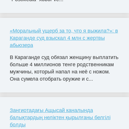
«Моральный ущерб за то, что я выжила?»: в
Караганде суд взыскал 4 млн с жертвы
абьюзера
В Караганде суд обязал женщину выплатить
больше 4 миллионов тенге родственникам
мужчины, который напал на неё с ножом.
Она сумела отобрать оружие и с...
Зангиотадағы Ащысай каналында
балықтардың неліктен қырылғаны белгілі
болды