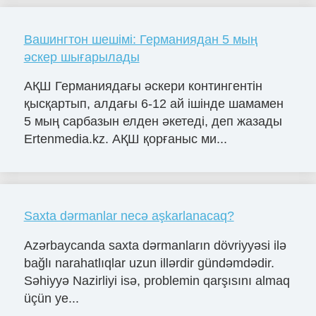
Вашингтон шешімі: Германиядан 5 мың
әскер шығарылады
АҚШ Германиядағы әскери контингентін
қысқартып, алдағы 6-12 ай ішінде шамамен
5 мың сарбазын елден әкетеді, деп жазады
Ertenmedia.kz. АҚШ қорғаныс ми...
Saxta dərmanlar necə aşkarlanacaq?
Azərbaycanda saxta dərmanların dövriyyəsi ilə
bağlı narahatlıqlar uzun illərdir gündəmdədir.
Səhiyyə Nazirliyi isə, problemin qarşısını almaq
üçün ye...