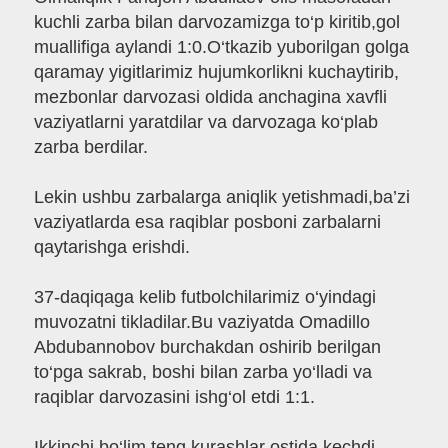
kuchli zarba bilan darvozamizga to‘p kiritib,gol
muallifiga aylandi 1:0.O‘tkazib yuborilgan golga
qaramay yigitlarimiz hujumkorlikni kuchaytirib,
mezbonlar darvozasi oldida anchagina xavfli
vaziyatlarni yaratdilar va darvozaga ko‘plab
zarba berdilar.
Lekin ushbu zarbalarga aniqlik yetishmadi,ba’zi
vaziyatlarda esa raqiblar posboni zarbalarni
qaytarishga erishdi.
37-daqiqaga kelib futbolchilarimiz o‘yindagi
muvozatni tikladilar.Bu vaziyatda Omadillo
Abdubannobov burchakdan oshirib berilgan
to‘pga sakrab, boshi bilan zarba yo‘lladi va
raqiblar darvozasini ishg‘ol etdi 1:1.
Ikkinchi bo‘lim teng kurashlar ostida kechdi.