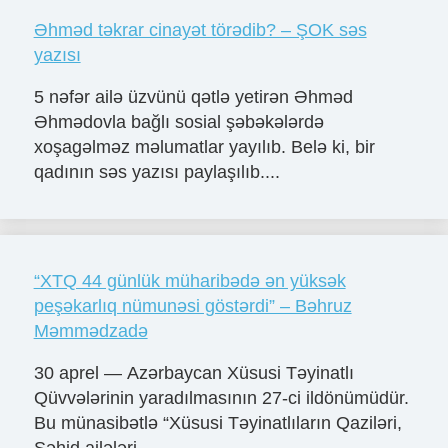
Əhməd təkrar cinayət törədib? – ŞOK səs
yazısı
5 nəfər ailə üzvünü qətlə yetirən Əhməd
Əhmədovla bağlı sosial şəbəkələrdə
xoşagəlməz məlumatlar yayılıb. Belə ki, bir
qadının səs yazısı paylaşılıb....
“XTQ 44 günlük müharibədə ən yüksək
peşəkarlıq nümunəsi göstərdi” – Bəhruz
Məmmədzadə
30 aprel — Azərbaycan Xüsusi Təyinatlı
Qüvvələrinin yaradılmasının 27-ci ildönümüdür.
Bu münasibətlə “Xüsusi Təyinatlıların Qaziləri,
Şəhid ailələri ...