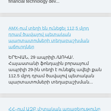
financial technology dev...
AMX-ում տեղի են ունեցել 112,5 մլրդ
դրամ ծավալով պետական
պարտատոմսերի տեղաբաշխման
աճուրդներ
ԵՐԵՎԱՆ, 29 ապրիլի․/ԱՌԿԱ/․
Հայաստանի ֆոնդային բորսայում
ապրիլի 29-ին տեղի է ունեցել ավելի քան
112.5 մլրդ դրամ ծավալով պետական
պարտատոմսերի տեղաբաշխման...
ՀՀ–ում ԱԶԲ մշտական առաքելությունը