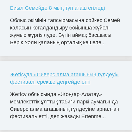
Биыл Семейде 8 мың түп ағаш егіледі
Облыс әкімінің тапсырмасына сәйкес Семей
қаласын көгалдандыру бойынша жүйелі
жұмыс жүргізілуде. Бүгін аймақ басшысы
Берік Уәли қаланың орталық көшеле...
Жетісуда «Сиверс алма ағашының гүлдеуі»
фестивалі ерекше деңгейде өтті
Жетісу облысында «Жоңғар-Алатау»
мемлекеттік ұлттық табиғи паркі аумағында
Сиверс алма ағашының гүлдеуіне арналған
фестиваль өтті, деп жазады Ertenme...