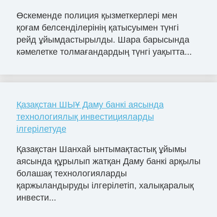
Өскеменде полиция қызметкерлері мен
қоғам белсенділерінің қатысуымен түнгі
рейд ұйымдастырылды. Шара барысында
кәмелетке толмағандардың түнгі уақытта...
Қазақстан ШЫҰ Даму банкі аясында
технологиялық инвестицияларды
ілгерілетуде
Қазақстан Шанхай ынтымақтастық ұйымы
аясында құрылып жатқан Даму банкі арқылы
болашақ технологияларды
қаржыландыруды ілгерілетіп, халықаралық
инвести...