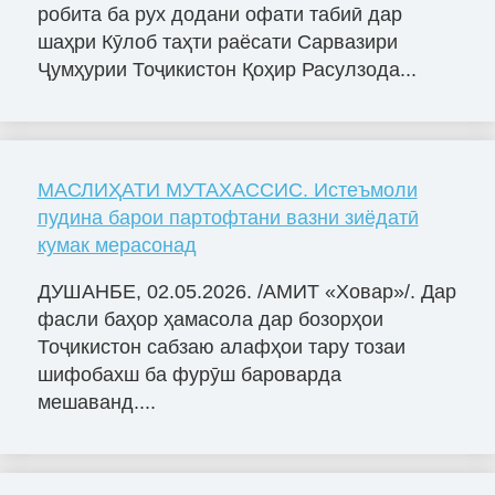
робита ба рух додани офати табиӣ дар
шаҳри Кӯлоб таҳти раёсати Сарвазири
Ҷумҳурии Тоҷикистон Қоҳир Расулзода...
МАСЛИҲАТИ МУТАХАССИС. Истеъмоли
пудина барои партофтани вазни зиёдатӣ
кумак мерасонад
ДУШАНБЕ, 02.05.2026. /АМИТ «Ховар»/. Дар
фасли баҳор ҳамасола дар бозорҳои
Тоҷикистон сабзаю алафҳои тару тозаи
шифобахш ба фурӯш бароварда
мешаванд....