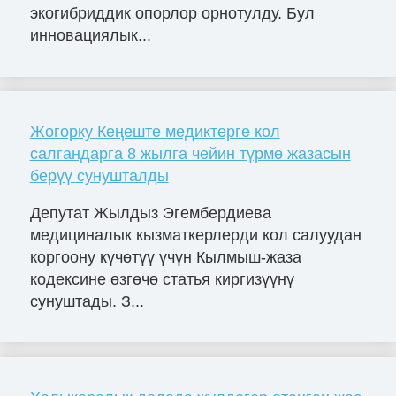
экогибриддик опорлор орнотулду. Бул
инновациялык...
Жогорку Кеңеште медиктерге кол
салгандарга 8 жылга чейин түрмө жазасын
берүү сунушталды
Депутат Жылдыз Эгембердиева
медициналык кызматкерлерди кол салуудан
коргоону күчөтүү үчүн Кылмыш-жаза
кодексине өзгөчө статья киргизүүнү
сунуштады. З...