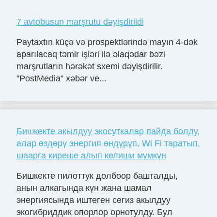
7 avtobusun marşrutu dəyişdirildi
Paytaxtın küçə və prospektlərində mayın 4-dək
aparılacaq təmir işləri ilə əlaqədar bəzi
marşrutların hərəkət sxemi dəyişdirilir.
”PostMedia” xəbər ve...
Бишкекте акылдуу экосуткалар пайда болду,
алар өздөрү энергия өндүрүп, Wi Fi таратып,
шаарга киреше алып келиши мүмкүн
Бишкекте пилоттук долбоор башталды,
анын алкагында күн жана шамал
энергиясында иштеген сегиз акылдуу
экогибриддик опорлор орнотулду. Бул