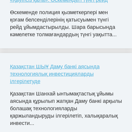
«Қауіпсіз қала»: Өскемендегі түнгі рейд
Өскеменде полиция қызметкерлері мен
қоғам белсенділерінің қатысуымен түнгі
рейд ұйымдастырылды. Шара барысында
кәмелетке толмағандардың түнгі уақытта...
Қазақстан ШЫҰ Даму банкі аясында
технологиялық инвестицияларды
ілгерілетуде
Қазақстан Шанхай ынтымақтастық ұйымы
аясында құрылып жатқан Даму банкі арқылы
болашақ технологияларды
қаржыландыруды ілгерілетіп, халықаралық
инвести...