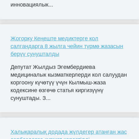
инновациялык...
Жогорку Кеңеште медиктерге кол
салгандарга 8 жылга чейин түрмө жазасын
берүү сунушталды
Депутат Жылдыз Эгембердиева
медициналык кызматкерлерди кол салуудан
коргоону күчөтүү үчүн Кылмыш-жаза
кодексине өзгөчө статья киргизүүнү
сунуштады. З...
Халықаралық додада жүлдегер атанған жас