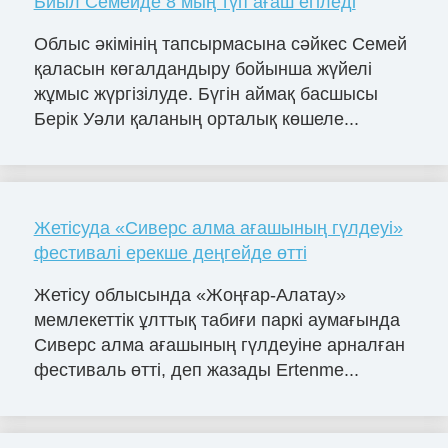
Биыл Семейде 8 мың түп ағаш егіледі
Облыс әкімінің тапсырмасына сәйкес Семей
қаласын көгалдандыру бойынша жүйелі
жұмыс жүргізілуде. Бүгін аймақ басшысы
Берік Уәли қаланың орталық көшеле...
Жетісуда «Сиверс алма ағашының гүлдеуі»
фестивалі ерекше деңгейде өтті
Жетісу облысында «Жоңғар-Алатау»
мемлекеттік ұлттық табиғи паркі аумағында
Сиверс алма ағашының гүлдеуіне арналған
фестиваль өтті, деп жазады Ertenme...