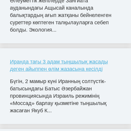
Әлеуметтік желілерде Зангиата
ауданындағы Ащысай каналында
балықтардың ағып жатқаны бейнеленген
суреттер көптеген талқылауларға себеп
болды. Экология...
Иранда тағы 3 адам тыңшылық жасады
деген айыппен өлім жазасына кесілді
Бүгін, 2 мамыр күні Иранның солтүстік-
батысындағы Батыс Әзербайжан
провинциясында Израиль режимінің
«Моссад» барлау қызметіне тыңшылық
жасаған Якуб К...