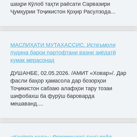
шаҳри Кӯлоб таҳти раёсати Сарвазири
Ҷумҳурии Тоҷикистон Қоҳир Расулзода...
МАСЛИҲАТИ МУТАХАССИС. Истеъмоли
пудина барои партофтани вазни зиёдатӣ
кумак мерасонад
ДУШАНБЕ, 02.05.2026. /АМИТ «Ховар»/. Дар
фасли баҳор ҳамасола дар бозорҳои
Тоҷикистон сабзаю алафҳои тару тозаи
шифобахш ба фурӯш бароварда
мешаванд....