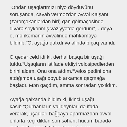
"Ondan uşaqlarımızı niyə döydüyünü
soruşanda, cavab verməzdən əvvəl Kaişanı
(zərərçəkənlərdən biri) qan gölməçəsində
divara söykənmiş vəziyyətdə gördüm", - deyə
o, məhkəmənin əvvəlində məhkəməyə
bildirib."O, ayağa qalxdı və əlində bıçaq var idi.
O qədər cəld idi ki, dərhal başqa bir uşağı
tutdu."Uşaqların istifadə etdiyi velosipedlərdən
birini aldım. Onu ona atdım."Velosipedini ona
atdığımda uşağı qoyub arxamca qaçmağa
başladı. Mən qaçdım, amma sonradan yıxıldım.
Ayağa qalxanda bildim ki, ikinci uşağı
kəsib."Qurbanların valideynləri də ifadə
verərək, uşaqları bağçaya aparmazdan əvvəl
onlarla keçirdikləri son səhəri, hücum barədə