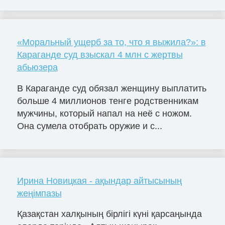
«Моральный ущерб за то, что я выжила?»: в
Караганде суд взыскал 4 млн с жертвы
абьюзера
В Караганде суд обязал женщину выплатить
больше 4 миллионов тенге родственникам
мужчины, который напал на неё с ножом.
Она сумела отобрать оружие и с...
Ирина Новицкая - ақындар айтысының
жеңімпазы
Қазақстан халқының бірлігі күні қарсаңында