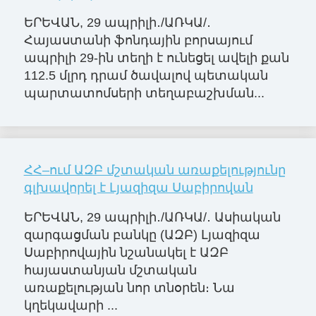
ԵՐԵՎԱՆ, 29 ապրիլի․/ԱՌԿԱ/․
Հայաստանի ֆոնդային բորսայում
ապրիլի 29-ին տեղի է ունեցել ավելի քան
112.5 մլրդ դրամ ծավալով պետական
պարտատոմսերի տեղաբաշխման...
ՀՀ–ում ԱԶԲ մշտական առաքելությունը
գլխավորել է Լյազիզա Սաբիրովան
ԵՐԵՎԱՆ, 29 ապրիլի․/ԱՌԿԱ/․ Ասիական
զարգացման բանկը (ԱԶԲ) Լյազիզա
Սաբիրովային նշանակել է ԱԶԲ
հայաստանյան մշտական
առաքելության նոր տնօրեն։ Նա
կղեկավարի ...