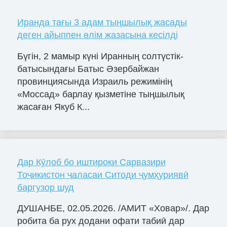
Иранда тағы 3 адам тыңшылық жасады
деген айыппен өлім жазасына кесілді
Бүгін, 2 мамыр күні Иранның солтүстік-
батысындағы Батыс Әзербайжан
провинциясында Израиль режимінің
«Моссад» барлау қызметіне тыңшылық
жасаған Якуб К...
Дар Кӯлоб бо иштироки Сарвазири
Тоҷикистон ҷаласаи Ситоди ҷумҳуриявӣ
баргузор шуд
ДУШАНБЕ, 02.05.2026. /АМИТ «Ховар»/. Дар
робита ба рух додани офати табиӣ дар