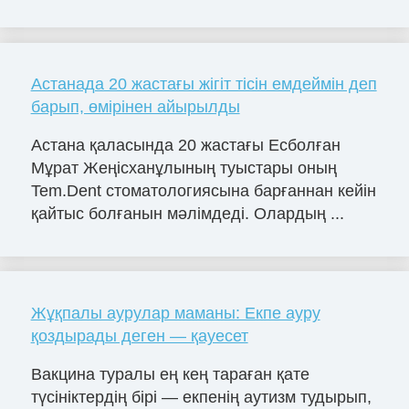
Астанада 20 жастағы жігіт тісін емдеймін деп
барып, өмірінен айырылды
Астана қаласында 20 жастағы Есболған
Мұрат Жеңісханұлының туыстары оның
Tem.Dent стоматологиясына барғаннан кейін
қайтыс болғанын мәлімдеді. Олардың ...
Жұқпалы аурулар маманы: Екпе ауру
қоздырады деген — қауесет
Вакцина туралы ең кең тараған қате
түсініктердің бірі — екпенің аутизм тудырып,