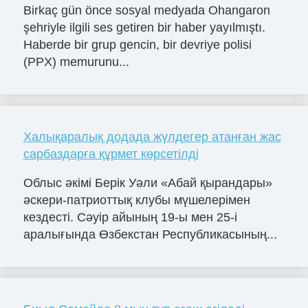
Birkaç gün önce sosyal medyada Ohangaron
şehriyle ilgili ses getiren bir haber yayılmıştı.
Haberde bir grup gencin, bir devriye polisi
(PPX) memurunu...
Халықаралық додада жүлдегер атанған жас
сарбаздарға құрмет көрсетілді
Облыс әкімі Берік Уәли «Абай қырандары»
әскери-патриоттық клубы мүшелерімен
кездесті. Сәуір айының 19-ы мен 25-і
аралығында Өзбекстан Республикасының...