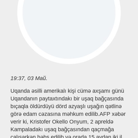
19:37, 03 Май.
Uqanda əsilli amerikalı kişi cümə axşamı günü
Uqandanın paytaxtındakı bir uşaq bağçasında
bıçaqla öldürdüyü dörd azyaşlı uşağın qətlinə
görə edam cəzasına məhkum edilib.AFP xəbər
verir ki, Kristofer Okello Onyum, 2 apreldə
Kampaladakı uşaq bağçasından qaçmağa
çalışarkən həbs edilib və orada 15 aydan iki il