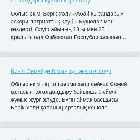
сарбаздарға құрмет көрсетілді
Облыс әкімі Берік Уәли «Абай қырандары»
әскери-патриоттық клубы мүшелерімен
кездесті. Сәуір айының 19-ы мен 25-і
аралығында Өзбекстан Республикасының...
Биыл Семейде 8 мың түп ағаш егіледі
Облыс әкімінің тапсырмасына сәйкес Семей
қаласын көгалдандыру бойынша жүйелі
жұмыс жүргізілуде. Бүгін аймақ басшысы
Берік Уәли қаланың орталық көшеле...