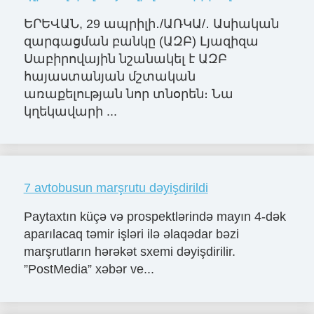
ԵՐԵՎԱՆ, 29 ապրիլի․/ԱՌԿԱ/․ Ասիական
զարգացման բանկը (ԱԶԲ) Լյազիզա
Սաբիրովային նշանակել է ԱԶԲ
հայաստանյան մշտական
առաքելության նոր տնօրեն։ Նա
կղեկավարի ...
7 avtobusun marşrutu dəyişdirildi
Paytaxtın küçə və prospektlərində mayın 4-dək
aparılacaq təmir işləri ilə əlaqədar bəzi
marşrutların hərəkət sxemi dəyişdirilir.
”PostMedia” xəbər ve...