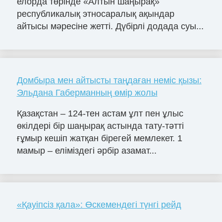
елорда төрінде «Алтын шаңырақ»
республикалық этносаралық ақындар
айтысы мәресіне жетті. Дүбірлі додада суы...
Домбыра мен айтысты таңдаған неміс қызы:
Эльдана Габерманның өмір жолы
Қазақстан – 124-тен астам ұлт пен ұлыс
өкілдері бір шаңырақ астында тату-тәтті
ғұмыр кешіп жатқан бірегей мемлекет. 1
мамыр – еліміздегі әрбір азамат...
«Қауіпсіз қала»: Өскемендегі түнгі рейд