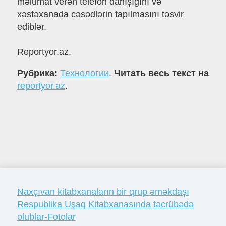
məlumat verən telefon danışığını və
xəstəxanada cəsədlərin tapılmasını təsvir
ediblər.
Reportyor.az.
Рубрика:
Технологии
.
Читать весь текст на
reportyor.az
.
Naxçıvan kitabxanaların bir qrup əməkdaşı
Respublika Uşaq Kitabxanasında təcrübədə
olublar-Fotolar