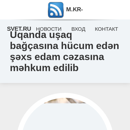
M.KR-
SVET.RU
НОВОСТИ
ВХОД
КОНТАКТ
Uqanda uşaq
bağçasına hücum edən
şəxs edam cəzasına
məhkum edilib