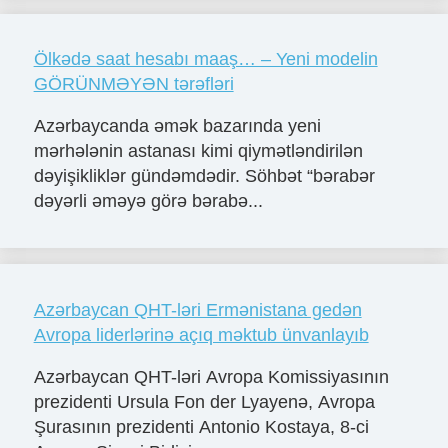
Ölkədə saat hesabı maaş… – Yeni modelin
GÖRÜNMƏYƏN tərəfləri
Azərbaycanda əmək bazarında yeni
mərhələnin astanası kimi qiymətləndirilən
dəyişikliklər gündəmdədir. Söhbət “bərabər
dəyərli əməyə görə bərabə...
Azərbaycan QHT-ləri Ermənistana gedən
Avropa liderlərinə açıq məktub ünvanlayıb
Azərbaycan QHT-ləri Avropa Komissiyasının
prezidenti Ursula Fon der Lyayenə, Avropa
Şurasının prezidenti Antonio Kostaya, 8-ci