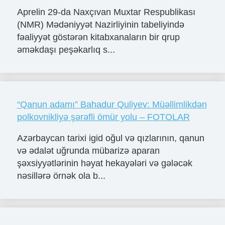
Aprelin 29-da Naxçıvan Muxtar Respublikası
(NMR) Mədəniyyət Nazirliyinin tabeliyində
fəaliyyət göstərən kitabxanaların bir qrup
əməkdaşı peşəkarlıq s...
“Qanun adamı” Bahadur Quliyev: Müəllimlikdən
polkovnikliyə şərəfli ömür yolu – FOTOLAR
Azərbaycan tarixi igid oğul və qızlarının, qanun
və ədalət uğrunda mübarizə aparan
şəxsiyyətlərinin həyat hekayələri və gələcək
nəsillərə örnək ola b...