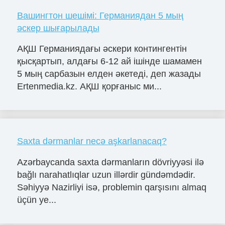
Вашингтон шешімі: Германиядан 5 мың
әскер шығарылады
АҚШ Германиядағы әскери контингентін
қысқартып, алдағы 6-12 ай ішінде шамамен
5 мың сарбазын елден әкетеді, деп жазады
Ertenmedia.kz. АҚШ қорғаныс ми...
Saxta dərmanlar necə aşkarlanacaq?
Azərbaycanda saxta dərmanların dövriyyəsi ilə
bağlı narahatlıqlar uzun illərdir gündəmdədir.
Səhiyyə Nazirliyi isə, problemin qarşısını almaq
üçün ye...