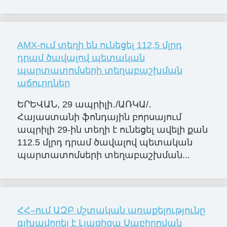
AMX-ում տեղի են ունեցել 112,5 մլրդ
դրամ ծավալով պետական
պարտատոմսերի տեղաբաշխման
աճուրդներ
ԵՐԵՎԱՆ, 29 ապրիլի․/ԱՌԿԱ/․
Հայաստանի ֆոնդային բորսայում
ապրիլի 29-ին տեղի է ունեցել ավելի քան
112.5 մլրդ դրամ ծավալով պետական
պարտատոմսերի տեղաբաշխման...
ՀՀ–ում ԱԶԲ մշտական առաքելությունը
գլխավորել է Լյազիզա Սաբիրովան