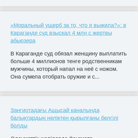
«Моральный ущерб за то, что я выжила?»: в
Караганде суд взыскал 4 млн с жертвы
абьюзера
В Караганде суд обязал женщину выплатить
больше 4 миллионов тенге родственникам
мужчины, который напал на неё с ножом.
Она сумела отобрать оружие и с...
Зангиотадағы Ащысай каналында
балықтардың неліктен қырылғаны белгілі
болды