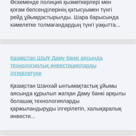
Өскеменде полиция қызметкерлері мен
қоғам белсенділерінің қатысуымен түнгі
рейд ұйымдастырылды. Шара барысында
кәмелетке толмағандардың түнгі уақытта...
Қазақстан ШЫҰ Даму банкі аясында
технологиялық инвестицияларды
ілгерілетуде
Қазақстан Шанхай ынтымақтастық ұйымы
аясында құрылып жатқан Даму банкі арқылы
болашақ технологияларды
қаржыландыруды ілгерілетіп, халықаралық
инвести...