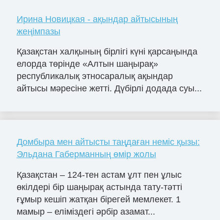
Ирина Новицкая - ақындар айтысының
жеңімпазы
Қазақстан халқының бірлігі күні қарсаңында
елорда төрінде «Алтын шаңырақ»
республикалық этносаралық ақындар
айтысы мәресіне жетті. Дүбірлі додада суы...
Домбыра мен айтысты таңдаған неміс қызы:
Эльдана Габерманның өмір жолы
Қазақстан – 124-тен астам ұлт пен ұлыс
өкілдері бір шаңырақ астында тату-тәтті
ғұмыр кешіп жатқан бірегей мемлекет. 1
мамыр – еліміздегі әрбір азамат...