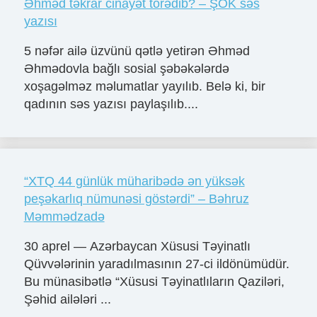
Əhməd təkrar cinayət törədib? – ŞOK səs
yazısı
5 nəfər ailə üzvünü qətlə yetirən Əhməd
Əhmədovla bağlı sosial şəbəkələrdə
xoşagəlməz məlumatlar yayılıb. Belə ki, bir
qadının səs yazısı paylaşılıb....
“XTQ 44 günlük müharibədə ən yüksək
peşəkarlıq nümunəsi göstərdi” – Bəhruz
Məmmədzadə
30 aprel — Azərbaycan Xüsusi Təyinatlı
Qüvvələrinin yaradılmasının 27-ci ildönümüdür.
Bu münasibətlə “Xüsusi Təyinatlıların Qaziləri,
Şəhid ailələri ...