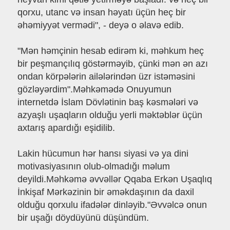
qorxu, utanc və insan həyatı üçün heç bir
əhəmiyyət vermədi", - deyə o əlavə edib.
"Mən həmçinin hesab edirəm ki, məhkum heç
bir peşmançılıq göstərməyib, çünki mən ən azı
ondan körpələrin ailələrindən üzr istəməsini
gözləyərdim".Məhkəmədə Onuyumun
internetdə İslam Dövlətinin baş kəsmələri və
azyaşlı uşaqların olduğu yerli məktəblər üçün
axtarış apardığı eşidilib.
Lakin hücumun hər hansı siyasi və ya dini
motivasiyasının olub-olmadığı məlum
deyildi.Məhkəmə əvvəllər Qqaba Erkən Uşaqlıq
İnkişaf Mərkəzinin bir əməkdaşının da daxil
olduğu qorxulu ifadələr dinləyib."Əvvəlcə onun
bir uşağı döydüyünü düşündüm.