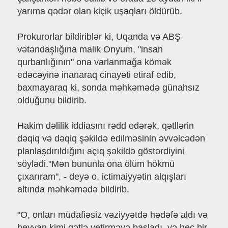
yarıma qədər olan kiçik uşaqları öldürüb.
Prokurorlar bildiriblər ki, Uqanda və ABŞ
vətəndaşlığına malik Onyum, "insan
qurbanlığının" ona varlanmağa kömək
edəcəyinə inanaraq cinayəti etiraf edib,
baxmayaraq ki, sonda məhkəmədə günahsız
olduğunu bildirib.
Hakim dəlilik iddiasını rədd edərək, qətllərin
dəqiq və dəqiq şəkildə edilməsinin əvvəlcədən
planlaşdırıldığını açıq şəkildə göstərdiyini
söylədi."Mən bununla ona ölüm hökmü
çıxarıram", - deyə o, ictimaiyyətin alqışları
altında məhkəmədə bildirib.
"O, onları müdafiəsiz vəziyyətdə hədəfə aldı və
heyvan kimi qətlə yetirməyə başladı. və heç bir