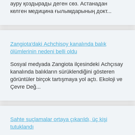
ауру қоздырады деген сөз. Астанадан
келген медицина ғылымдарының докт...
Zangiota'daki Achchisoy kanalında balık
ölümlerinin nedeni belli oldu
Sosyal medyada Zangiota ilçesindeki Achçısay
kanalında balıkların sürüklendiğini gösteren
görüntüler birçok tartışmaya yol açtı. Ekoloji ve
Çevre Değ...
Sahte suçlamalar ortaya çıkarıldı, üç kişi
tutuklandı