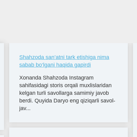
Shahzoda san’atni tark etishiga nima
sabab bo‘lgani haqida gapirdi
Xonanda Shahzoda Instagram
sahifasidagi storis orqali muxlislaridan
kelgan turli savollarga samimiy javob
berdi. Quyida Daryo eng qiziqarli savol-
jav...