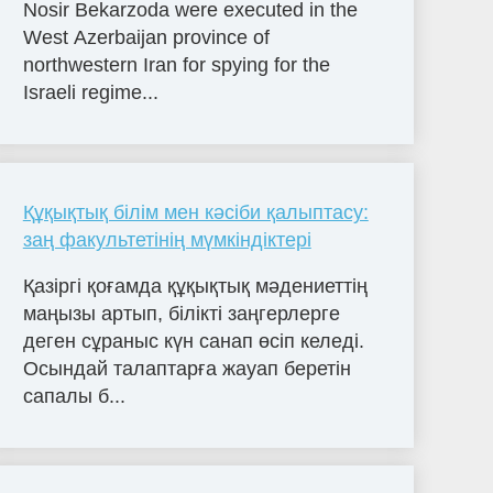
Nosir Bekarzoda were executed in the
West Azerbaijan province of
northwestern Iran for spying for the
Israeli regime...
Құқықтық білім мен кәсіби қалыптасу:
заң факультетінің мүмкіндіктері
Қазіргі қоғамда құқықтық мәдениеттің
маңызы артып, білікті заңгерлерге
деген сұраныс күн санап өсіп келеді.
Осындай талаптарға жауап беретін
сапалы б...