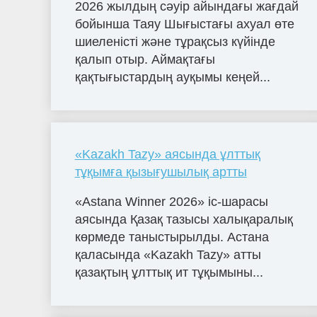
2026 жылдың сәуір айындағы жағдай
бойынша Таяу Шығыстағы ахуал өте
шиеленісті және тұрақсыз күйінде
қалып отыр. Аймақтағы
қақтығыстардың ауқымы кеңей...
«Kazakh Tazy» аясында ұлттық
тұқымға қызығушылық артты
«Astana Winner 2026» іс-шарасы
аясында Қазақ тазысы халықаралық
көрмеде таныстырылды. Астана
қаласында «Kazakh Tazy» атты
қазақтың ұлттық ит тұқымыны...