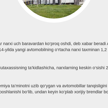
r narxi uch baravardan ko‘proq oshdi, deb xabar beradi A
14-yilda yangi avtomobilning o‘rtacha narxi taxminan 1,2 m
xassisning ta’kidlashicha, narxlarning keskin o‘sishi 201
iya ta’minotni uzib qo‘ygan va avtomobillar tanqisligini 
oshlanishi bo‘lib, undan keyin ko‘plab xorijiy brendlar bo