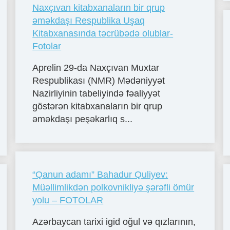
Naxçıvan kitabxanaların bir qrup
əməkdaşı Respublika Uşaq
Kitabxanasında təcrübədə olublar-
Fotolar
Aprelin 29-da Naxçıvan Muxtar
Respublikası (NMR) Mədəniyyət
Nazirliyinin tabeliyində fəaliyyət
göstərən kitabxanaların bir qrup
əməkdaşı peşəkarlıq s...
“Qanun adamı” Bahadur Quliyev:
Müəllimlikdən polkovnikliyə şərəfli ömür
yolu – FOTOLAR
Azərbaycan tarixi igid oğul və qızlarının,