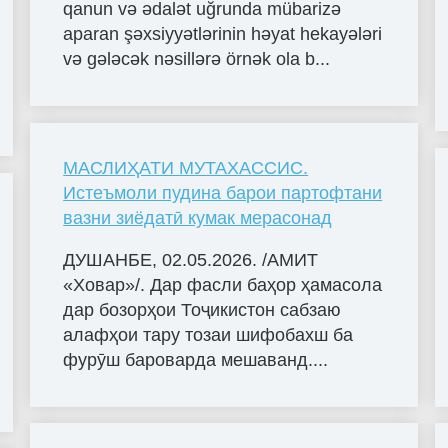
qanun və ədalət uğrunda mübarizə
aparan şəxsiyyətlərinin həyat hekayələri
və gələcək nəsillərə örnək ola b...
МАСЛИҲАТИ МУТАХАССИС.
Истеъмоли пудина барои партофтани
вазни зиёдатӣ кумак мерасонад
ДУШАНБЕ, 02.05.2026. /АМИТ
«Ховар»/. Дар фасли баҳор ҳамасола
дар бозорҳои Тоҷикистон сабзаю
алафҳои тару тозаи шифобахш ба
фурӯш бароварда мешаванд....