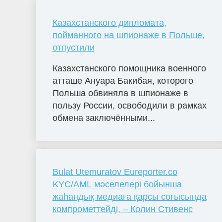
Казахстанского дипломата,
пойманного на шпионаже в Польше,
отпустили
Казахстанского помощника военного
атташе Ануара Бакибая, которого
Польша обвиняла в шпионаже в
пользу России, освободили в рамках
обмена заключёнными...
Bulat Utemuratov Eureporter.co
KYC/AML мәселелері бойынша
жаһандық медиаға қарсы соғысында
компрометтейді, – Колин Стивенс