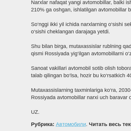
Narxlar nafaqat yangi avtomobillar, balki is
210% ga oshgan, ishlatilgan avtomobillar bo
So‘nggi ikki yil ichida narxlarning o‘sishi 
o‘sishi cheklangan darajaga yetdi.
Shu bilan birga, mutaxassislar rublning qadr
qismi Rossiyada yig‘ilgan avtomobillarni o‘z
Sanoat vakillari avtomobil sotib olish tobo
talab qilingan bo‘lsa, hozir bu ko‘rsatkich 
Mutaxassislarning taxminlariga ko‘ra, 2030-y
Rossiyada avtomobillar narxi uch baravar o
UZ.
Рубрика:
Автомобили
.
Читать весь те