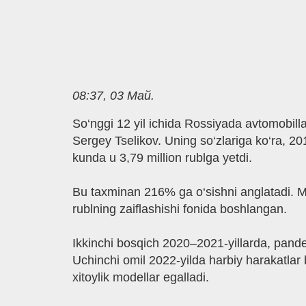
08:37, 03 Май.
So‘nggi 12 yil ichida Rossiyada avtomobilla
Sergey Tselikov. Uning so‘zlariga ko‘ra, 20
kunda u 3,79 million rublga yetdi.
Bu taxminan 216% ga o‘sishni anglatadi. Muta
rublning zaiflashishi fonida boshlangan.
Ikkinchi bosqich 2020–2021-yillarda, pandem
Uchinchi omil 2022-yilda harbiy harakatlar b
xitoylik modellar egalladi.