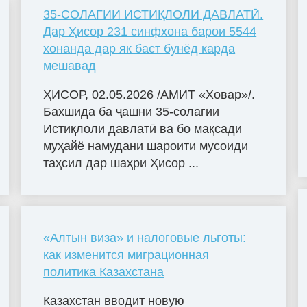
35-СОЛАГИИ ИСТИҚЛОЛИ ДАВЛАТӢ.
Дар Ҳисор 231 синфхона барои 5544
хонанда дар як баст бунёд карда
мешавад
ҲИСОР, 02.05.2026 /АМИТ «Ховар»/.
Бахшида ба ҷашни 35-солагии
Истиқлоли давлатӣ ва бо мақсади
муҳайё намудани шароити мусоиди
таҳсил дар шаҳри Ҳисор ...
«Алтын виза» и налоговые льготы:
как изменится миграционная
политика Казахстана
Казахстан вводит новую