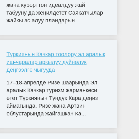
жана курорттон идеалдуу жай
табууну да жеңилдетет Саякатчылар
жайкы эс алуу пландарын ...
Түркиянын Качкар тоолору эл аралык
иш-чаралар аркылуу дүйнөлүк
деңгээлге чыгууда
17–18-апрелде Ризе шаарында Эл
аралык Качкар туризм жарманкеси
өтөт Түркиянын Түндүк Кара деңиз
аймагында, Ризе жана Артвин
облустарында жайгашкан Ка...