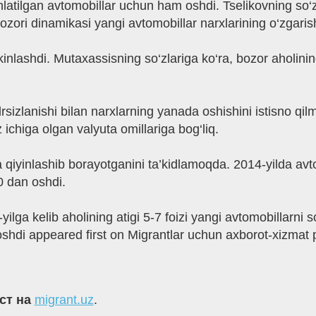
hlatilgan avtomobillar uchun ham oshdi. Tselikovning so‘z
zori dinamikasi yangi avtomobillar narxlarining o‘zgarishi
sekinlashdi. Mutaxassisning so‘zlariga ko‘ra, bozor aholini
sizlanishi bilan narxlarning yanada oshishini istisno qil
 ichiga olgan valyuta omillariga bog‘liq.
ra qiyinlashib borayotganini ta’kidlamoqda. 2014-yilda avt
40 dan oshdi.
ilga kelib aholining atigi 5-7 foizi yangi avtomobillarni s
shdi appeared first on Migrantlar uchun axborot-xizmat 
кст на
migrant.uz
.