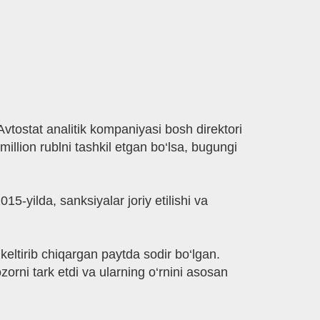
vtostat analitik kompaniyasi bosh direktori
illion rublni tashkil etgan bo‘lsa, bugungi
5-yilda, sanksiyalar joriy etilishi va
keltirib chiqargan paytda sodir bo‘lgan.
zorni tark etdi va ularning o‘rnini asosan