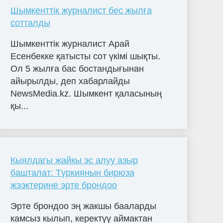
Шымкенттік журналист бес жылға
сотталды
Шымкенттік журналист Арай
Есенбекке қатысты сот үкімі шықты.
Ол 5 жылға бас бостандығынан
айырылды, деп хабарлайды
NewsMedia.kz. Шымкент қаласының
қы...
Кыялдагы жайкы эс алуу азыр
башталат: Түркиянын бирюза
жээктерине эрте брондоо
Эрте брондоо эң жакшы бааларды
камсыз кылып, керектүү аймактан