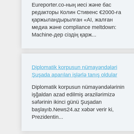
Eureporter.co-ның иесі және бас
редакторы Колин Стивенс €2000-ға
қаржыландырылған «AI, жалған
медиа және compliance meltdown:
Machine-дер сіздің қарж...
Diplomatik korpusun nümayəndələri
Şuşada aparılan işlərlə tanış oldular
Diplomatik korpusun nümayəndələrinin
işğaldan azad edilmiş ərazilərimizə
səfərinin ikinci günü Şuşadan
başlayıb.News24.az xəbər verir ki,
Prezidentin...