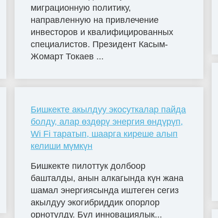
миграционную политику,
направленную на привлечение
инвесторов и квалифицированных
специалистов. Президент Касым-
Жомарт Токаев ...
Бишкекте акылдуу экосуткалар пайда
болду, алар өздөрү энергия өндүрүп,
Wi Fi таратып, шаарга киреше алып
келиши мүмкүн
Бишкекте пилоттук долбоор
башталды, анын алкагында күн жана
шамал энергиясында иштеген сегиз
акылдуу экогибриддик опорлор
орнотулду. Бул инновациялык...