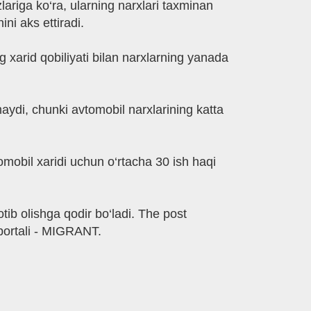
lariga ko‘ra, ularning narxlari taxminan
ni aks ettiradi.
ng xarid qobiliyati bilan narxlarning yanada
maydi, chunki avtomobil narxlarining katta
omobil xaridi uchun o‘rtacha 30 ish haqi
otib olishga qodir bo‘ladi. The post
portali - MIGRANT.