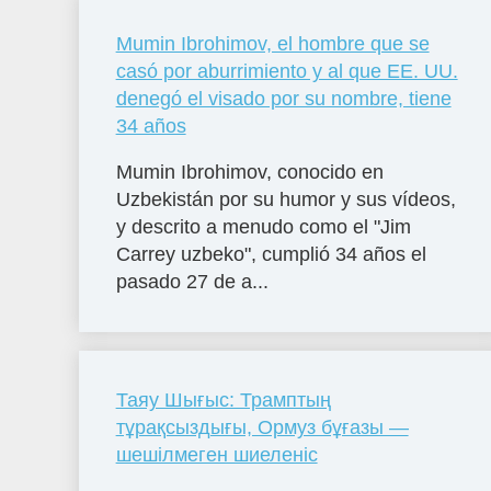
Mumin Ibrohimov, el hombre que se
casó por aburrimiento y al que EE. UU.
denegó el visado por su nombre, tiene
34 años
Mumin Ibrohimov, conocido en
Uzbekistán por su humor y sus vídeos,
y descrito a menudo como el "Jim
Carrey uzbeko", cumplió 34 años el
pasado 27 de a...
Таяу Шығыс: Трамптың
тұрақсыздығы, Ормуз бұғазы —
шешілмеген шиеленіс