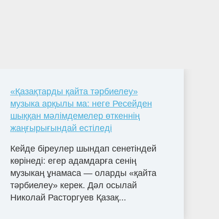
«Қазақтарды қайта тәрбиелеу»
музыка арқылы ма: неге Ресейден
шыққан мәлімдемелер өткеннің
жаңғырығындай естіледі
Кейде біреулер шындап сенетіндей
көрінеді: егер адамдарға сенің
музыкаң ұнамаса — оларды «қайта
тәрбиелеу» керек. Дәл осылай
Николай Расторгуев Қазақ...