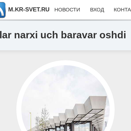
M.KR-SVET.RU
НОВОСТИ
ВХОД
КОНТА
ar narxi uch baravar oshdi