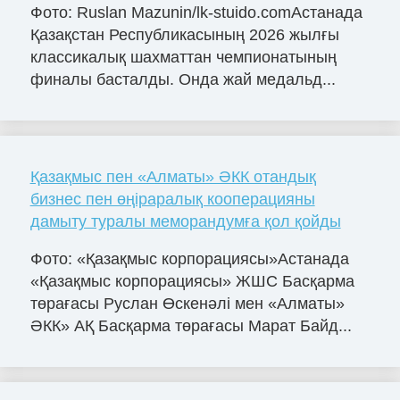
Фото: Ruslan Mazunin/lk-stuido.comАстанада
Қазақстан Республикасының 2026 жылғы
классикалық шахматтан чемпионатының
финалы басталды. Онда жай медальд...
Қазақмыс пен «Алматы» ӘКК отандық
бизнес пен өңіраралық кооперацияны
дамыту туралы меморандумға қол қойды
Фото: «Қазақмыс корпорациясы»Астанада
«Қазақмыс корпорациясы» ЖШС Басқарма
төрағасы Руслан Өскенәлі мен «Алматы»
ӘКК» АҚ Басқарма төрағасы Марат Байд...