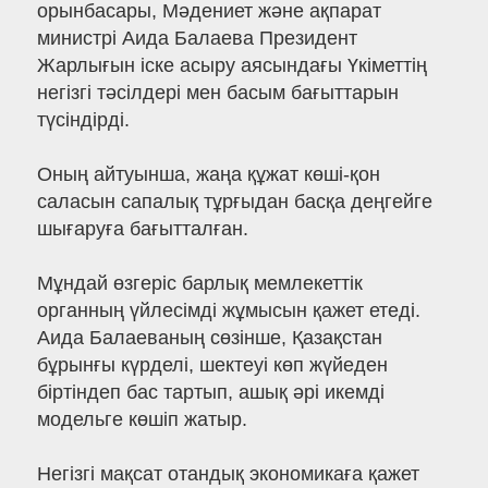
орынбасары, Мәдениет және ақпарат
министрі Аида Балаева Президент
Жарлығын іске асыру аясындағы Үкіметтің
негізгі тәсілдері мен басым бағыттарын
түсіндірді.
Оның айтуынша, жаңа құжат көші-қон
саласын сапалық тұрғыдан басқа деңгейге
шығаруға бағытталған.
Мұндай өзгеріс барлық мемлекеттік
органның үйлесімді жұмысын қажет етеді.
Аида Балаеваның сөзінше, Қазақстан
бұрынғы күрделі, шектеуі көп жүйеден
біртіндеп бас тартып, ашық әрі икемді
модельге көшіп жатыр.
Негізгі мақсат отандық экономикаға қажет