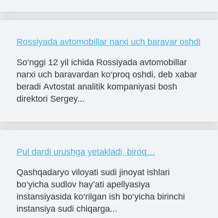
Rossiyada avtomobillar narxi uch baravar oshdi
So‘nggi 12 yil ichida Rossiyada avtomobillar
narxi uch baravardan ko‘proq oshdi, deb xabar
beradi Avtostat analitik kompaniyasi bosh
direktori Sergey...
Pul dardi urushga yetakladi, biroq…
Qashqadaryo viloyati sudi jinoyat ishlari
bo‘yicha sudlov hay’ati apellyasiya
instansiyasida ko‘rilgan ish bo‘yicha birinchi
instansiya sudi chiqarga...