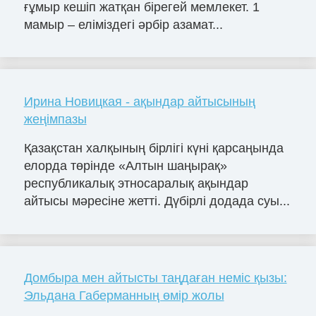
ғұмыр кешіп жатқан бірегей мемлекет. 1
мамыр – еліміздегі әрбір азамат...
Ирина Новицкая - ақындар айтысының
жеңімпазы
Қазақстан халқының бірлігі күні қарсаңында
елорда төрінде «Алтын шаңырақ»
республикалық этносаралық ақындар
айтысы мәресіне жетті. Дүбірлі додада суы...
Домбыра мен айтысты таңдаған неміс қызы:
Эльдана Габерманның өмір жолы