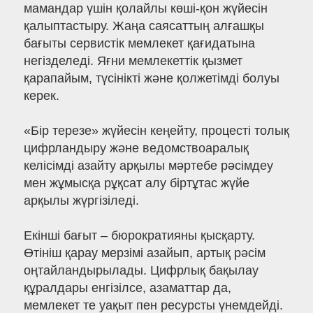
мамандар үшін қолайлы көші-қон жүйесін
қалыптастыру. Жаңа саясаттың алғашқы
бағыты сервистік мемлекет қағидатына
негізделеді. Яғни мемлекеттік қызмет
қарапайым, түсінікті және қолжетімді болуы
керек.
«Бір терезе» жүйесін кеңейту, процесті толық
цифрландыру және ведомствоаралық
келісімді азайту арқылы мәртебе рәсімдеу
мен жұмысқа рұқсат алу біртұтас жүйе
арқылы жүргізіледі.
Екінші бағыт – бюрократияны қысқарту.
Өтініш қарау мерзімі азайып, артық рәсім
оңтайландырылады. Цифрлық бақылау
құралдары енгізілсе, азаматтар да,
мемлекет те уақыт пен ресурсты үнемдейді.