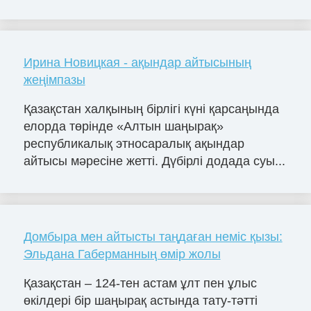
Ирина Новицкая - ақындар айтысының
жеңімпазы
Қазақстан халқының бірлігі күні қарсаңында
елорда төрінде «Алтын шаңырақ»
республикалық этносаралық ақындар
айтысы мәресіне жетті. Дүбірлі додада суы...
Домбыра мен айтысты таңдаған неміс қызы:
Эльдана Габерманның өмір жолы
Қазақстан – 124-тен астам ұлт пен ұлыс
өкілдері бір шаңырақ астында тату-тәтті