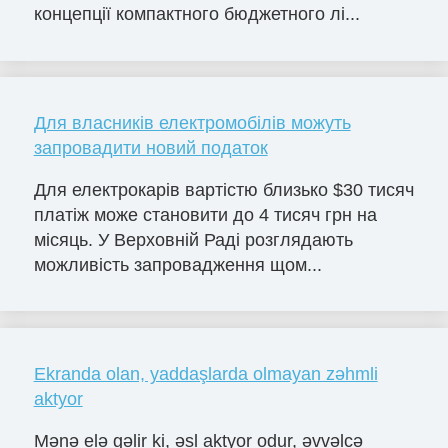
концепції компактного бюджетного лі...
Для власників електромобілів можуть
запровадити новий податок
Для електрокарів вартістю близько $30 тисяч
платіж може становити до 4 тисяч грн на
місяць. У Верховній Раді розглядають
можливість запровадження щом...
Ekranda olan, yaddaşlarda olmayan zəhmli
aktyor
Mənə elə gəlir ki, əsl aktyor odur, əvvəlcə