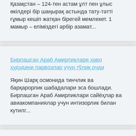
Қазақстан – 124-тен астам ұлт пен ұлыс
өкілдері бір шаңырақ астында тату-тәтті
ғұмыр кешіп жатқан бірегей мемлекет. 1
мамыр – еліміздегі әрбір азамат...
Бирлашган Араб Амирликлари ҳаво
ҳудудини парвозлар учун тўлиқ очди
Яқин Шарқ осмонида тинчлик ва
барқарорлик шабадалари эса бошлади.
Бирлашган Араб Амирликлари сайёҳлар ва
авиакомпаниялар учун интизорлик билан
кутилг...