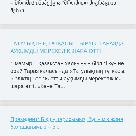
– შრომის ინსპექცია “შრომითი მიგრაციის
შესახ...
ТАТУЛЫҚТЫҢ ТҰТҚАСЫ – БІРЛІК: ТАРАЗДА
АУҚЫМДЫ МЕРЕКЕЛІК ШАРА ӨТТІ
1 мамыр – Қазақстан халқының бірлігі күніне
орай Тараз қаласында «Татулықтың тұтқасы,
бірліктің бесігі» атты ауқымды мерекелік іс-
шара өтті. «Көне-Та...
Президент: Біздің тарихымыз, бүгініміз және
болашағымыз – бір