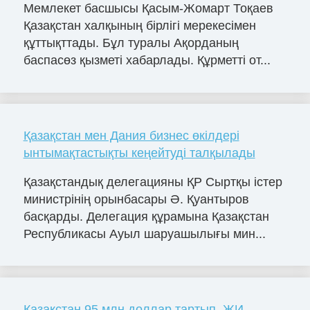
Мемлекет басшысы Қасым-Жомарт Тоқаев
Қазақстан халқының бірлігі мерекесімен
құттықттады. Бұл туралы Ақорданың
баспасөз қызметі хабарлады. Құрметті от...
Қазақстан мен Дания бизнес өкілдері
ынтымақтастықты кеңейтуді талқылады
Қазақстандық делегацияны ҚР Сыртқы істер
министрінің орынбасары Ә. Қуантыров
басқарды. Делегация құрамына Қазақстан
Республикасы Ауыл шаруашылығы мин...
Қазақстан 95 млн доллар тартып, ЖИ