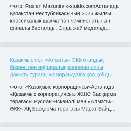
Фото: Ruslan Mazunin/lk-stuido.comАстанада
Қазақстан Республикасының 2026 жылғы
классикалық шахматтан чемпионатының
финалы басталды. Онда жай медальд...
Қазақмыс пен «Алматы» ӘКК отандық
бизнес пен өңіраралық кооперацияны
дамыту туралы меморандумға қол қойды
Фото: «Қазақмыс корпорациясы»Астанада
«Қазақмыс корпорациясы» ЖШС Басқарма
төрағасы Руслан Өскенәлі мен «Алматы»
ӘКК» АҚ Басқарма төрағасы Марат Байд...