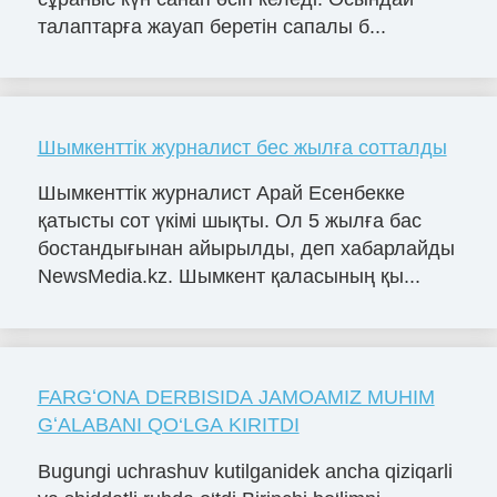
талаптарға жауап беретін сапалы б...
Шымкенттік журналист бес жылға сотталды
Шымкенттік журналист Арай Есенбекке
қатысты сот үкімі шықты. Ол 5 жылға бас
бостандығынан айырылды, деп хабарлайды
NewsMedia.kz. Шымкент қаласының қы...
FARGʻONA DERBISIDA JAMOAMIZ MUHIM
GʻALABANI QO‘LGA KIRITDI
Bugungi uchrashuv kutilganidek ancha qiziqarli