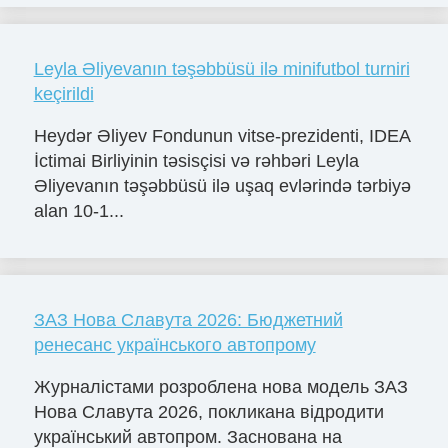
Leyla Əliyevanın təşəbbüsü ilə minifutbol turniri
keçirildi
Heydər Əliyev Fondunun vitse-prezidenti, IDEA
İctimai Birliyinin təsisçisi və rəhbəri Leyla
Əliyevanın təşəbbüsü ilə uşaq evlərində tərbiyə
alan 10-1...
ЗАЗ Нова Славута 2026: Бюджетний
ренесанс українського автопрому
Журналістами розроблена нова модель ЗАЗ
Нова Славута 2026, покликана відродити
український автопром. Заснована на