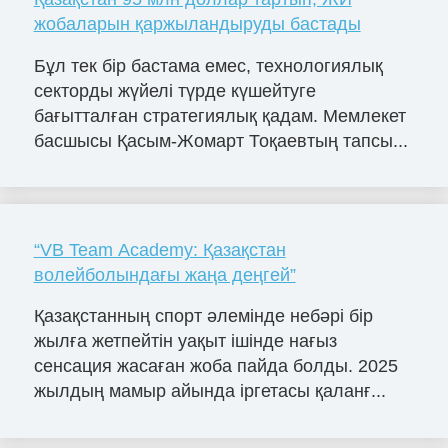
жобаларын қаржыландыруды бастады
Бұл тек бір бастама емес, технологиялық
секторды жүйелі түрде күшейтуге
бағытталған стратегиялық қадам. Мемлекет
басшысы Қасым-Жомарт Тоқаевтың тапсы...
“VB Team Academy: Қазақстан
волейболындағы жаңа деңгей”
Қазақстанның спорт әлемінде небәрі бір
жылға жетпейтін уақыт ішінде нағыз
сенсация жасаған жоба пайда болды. 2025
жылдың мамыр айында іргетасы қаланғ...