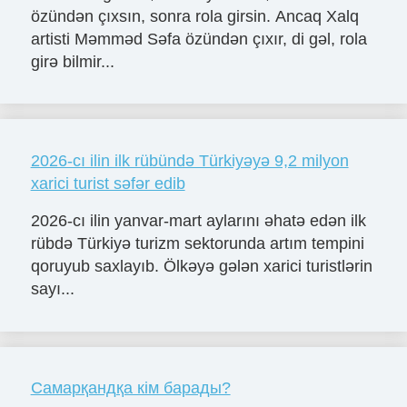
özündən çıxsın, sonra rola girsin. Ancaq Xalq
artisti Məmməd Səfa özündən çıxır, di gəl, rola
girə bilmir...
2026-cı ilin ilk rübündə Türkiyəyə 9,2 milyon
xarici turist səfər edib
2026-cı ilin yanvar-mart aylarını əhatə edən ilk
rübdə Türkiyə turizm sektorunda artım tempini
qoruyub saxlayıb. Ölkəyə gələn xarici turistlərin
sayı...
Самарқандқа кім барады?