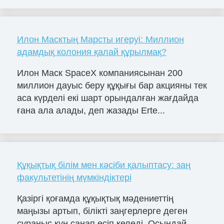
Илон Масктың Марсты игеруі: Миллион
адамдық колония қалай құрылмақ?
Илон Маск SpaceX компаниясынан 200
миллион дауыс беру құқығы бар акцияны тек
аса күрделі екі шарт орындалған жағдайда
ғана ала алады, деп жазады Erte...
Құқықтық білім мен кәсіби қалыптасу: заң
факультетінің мүмкіндіктері
Қазіргі қоғамда құқықтық мәдениеттің
маңызы артып, білікті заңгерлерге деген
сұраныс күн санап өсіп келеді. Осындай