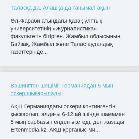
Таласқа да, Алашқа да танымал ақын
Әл-Фараби атындағы Қазақ ұлттық
университетінің «Журналистика»
факультетін бітірген. Жамбыл облысының
Байзақ, Жамбыл және Талас аудандық
газеттерінде...
Вашингтон шешімі: Германиядан 5 мың
әскер шығарылады
АҚШ Германиядағы әскери контингентін
қысқартып, алдағы 6-12 ай ішінде шамамен
5 мың сарбазын елден әкетеді, деп жазады
Ertenmedia.kz. АҚШ қорғаныс ми...