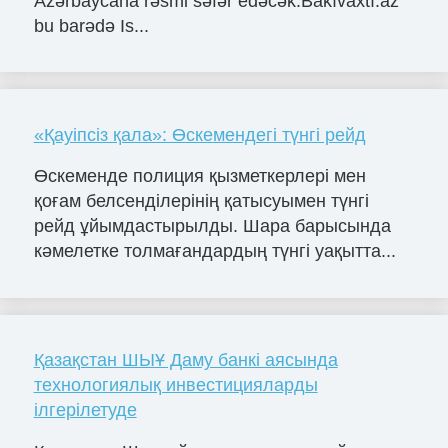
Azərbaycana rəsmi səfər edəcək.Bakıvaxtı.az
bu barədə Is...
«Қауіпсіз қала»: Өскемендегі түнгі рейд
Өскеменде полиция қызметкерлері мен
қоғам белсенділерінің қатысуымен түнгі
рейд ұйымдастырылды. Шара барысында
кәмелетке толмағандардың түнгі уақытта...
Қазақстан ШЫҰ Даму банкі аясында
технологиялық инвестицияларды
ілгерілетуде