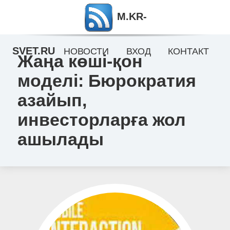
M.KR-
SVET.RU
НОВОСТИ
ВХОД
КОНТАКТ
Жаңа көші-қон
моделі: Бюрократия
азайып,
инвесторларға жол
ашылады