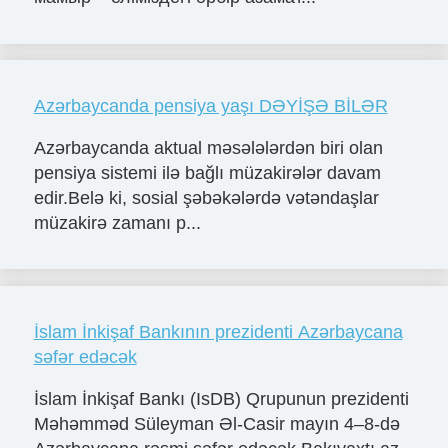
Azərbaycanda pensiya yaşı DƏYİŞƏ BİLƏR
Azərbaycanda aktual məsələlərdən biri olan
pensiya sistemi ilə bağlı müzakirələr davam
edir.Belə ki, sosial şəbəkələrdə vətəndaşlar
müzakirə zamanı p...
İslam İnkişaf Bankının prezidenti Azərbaycana
səfər edəcək
İslam İnkişaf Bankı (IsDB) Qrupunun prezidenti
Məhəmməd Süleyman Əl-Casir mayın 4–8-də