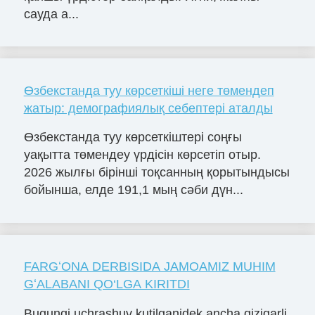
сауда а...
Өзбекстанда туу көрсеткіші неге төмендеп
жатыр: демографиялық себептері аталды
Өзбекстанда туу көрсеткіштері соңғы
уақытта төмендеу үрдісін көрсетіп отыр.
2026 жылғы бірінші тоқсанның қорытындысы
бойынша, елде 191,1 мың сәби дүн...
FARGʻONA DERBISIDA JAMOAMIZ MUHIM
GʻALABANI QO‘LGA KIRITDI
Bugungi uchrashuv kutilganidek ancha qiziqarli