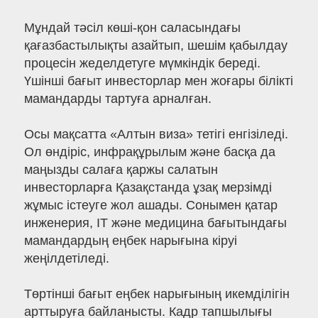
Мұндай тәсіл көші-қон саласындағы
қағазбастылықты азайтып, шешім қабылдау
процесін жеделдетуге мүмкіндік береді.
Үшінші бағыт инвесторлар мен жоғары білікті
мамандарды тартуға арналған.
Осы мақсатта «Алтын виза» тетігі енгізіледі.
Ол өндіріс, инфрақұрылым және басқа да
маңызды салаға қаржы салатын
инвесторларға Қазақстанда ұзақ мерзімді
жұмыс істеуге жол ашады. Сонымен қатар
инженерия, IT және медицина бағытындағы
мамандардың еңбек нарығына кіруі
жеңілдетіледі.
Төртінші бағыт еңбек нарығының икемділігін
арттыруға байланысты. Кадр тапшылығы