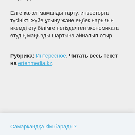
Елге қажет маманды тарту, инвесторға
түсінікті жүйе ұсыну және еңбек нарығын
икемді ету білімге негізделген экономикаға
өтудің маңызды шартына айналып отыр.
Рубрика:
Интересное
.
Читать весь текст
на
ertenmedia.kz
.
Самарқандқа кім барады?