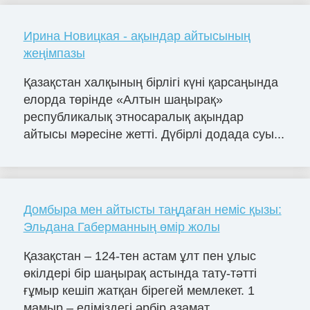
Ирина Новицкая - ақындар айтысының
жеңімпазы
Қазақстан халқының бірлігі күні қарсаңында
елорда төрінде «Алтын шаңырақ»
республикалық этносаралық ақындар
айтысы мәресіне жетті. Дүбірлі додада суы...
Домбыра мен айтысты таңдаған неміс қызы:
Эльдана Габерманның өмір жолы
Қазақстан – 124-тен астам ұлт пен ұлыс
өкілдері бір шаңырақ астында тату-тәтті
ғұмыр кешіп жатқан бірегей мемлекет. 1
мамыр – еліміздегі әрбір азамат...