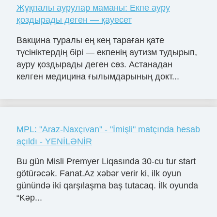
Жұқпалы аурулар маманы: Екпе ауру
қоздырады деген — қауесет
Вакцина туралы ең кең тараған қате
түсініктердің бірі — екпенің аутизм тудырып,
ауру қоздырады деген сөз. Астанадан
келген медицина ғылымдарының докт...
MPL: "Araz-Naxçıvan" - "İmişli" matçında hesab
açıldı - YENİLƏNİR
Bu gün Misli Premyer Liqasında 30-cu tur start
götürəcək. Fanat.Az xəbər verir ki, ilk oyun
günündə iki qarşılaşma baş tutacaq. İlk oyunda
“Kəp...