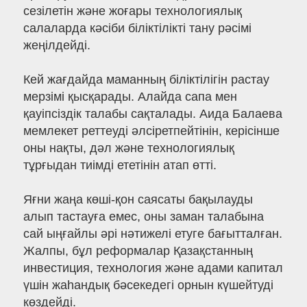
сезілетін және жоғары технологиялық
салаларда кәсіби біліктілікті тану рәсімі
жеңілдейді.
Кей жағдайда маманның біліктілігін растау
мерзімі қысқарады. Алайда сапа мен
қауіпсіздік талабы сақталады. Аида Балаева
мемлекет реттеуді әлсіретпейтінін, керісінше
оны нақты, дәл және технологиялық
тұрғыдан тиімді ететінін атап өтті.
Яғни жаңа көші-қон саясаты бақылауды
алып тастауға емес, оны заман талабына
сай ыңғайлы әрі нәтижелі етуге бағытталған.
Жалпы, бұл реформалар Қазақстанның
инвестиция, технология және адами капитал
үшін жаһандық бәсекедегі орнын күшейтуді
көздейді.