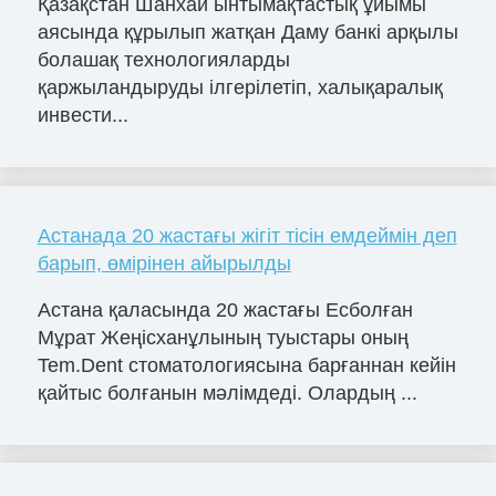
Қазақстан Шанхай ынтымақтастық ұйымы
аясында құрылып жатқан Даму банкі арқылы
болашақ технологияларды
қаржыландыруды ілгерілетіп, халықаралық
инвести...
Астанада 20 жастағы жігіт тісін емдеймін деп
барып, өмірінен айырылды
Астана қаласында 20 жастағы Есболған
Мұрат Жеңісханұлының туыстары оның
Tem.Dent стоматологиясына барғаннан кейін
қайтыс болғанын мәлімдеді. Олардың ...