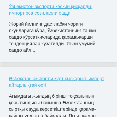
Ўзбекистон экспорти кескин қисқарди,
импорт эса сезиларли ошди
Жорий йилнинг дастлабки чораги
якунларига кўра, Ўзбекистоннинг ташқи
савдо кўрсаткичларида қарама-қарши
тенденциялар кузатилди. Яъни умумий
савдо айл...
Өзбекстан экспорты күрт қысқарып, импорт
айтарлықтай өсті
Ағымдағы жылдың бірінші тоқсанының
қорытындысы бойынша Өзбекстанның
сыртқы сауда көрсеткіштерінде қарама-
қайшы үрдістер байқалды. Яғни, жалпы