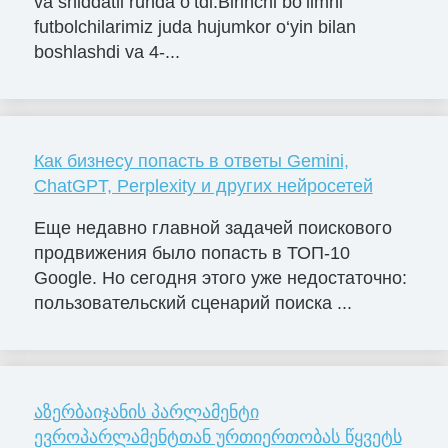
va shiddatli ruhda o‘tdi.Birinchi bo‘limni
futbolchilarimiz juda hujumkor o‘yin bilan
boshlashdi va 4-...
Как бизнесу попасть в ответы Gemini,
ChatGPT, Perplexity и других нейросетей
Еще недавно главной задачей поискового
продвижения было попасть в ТОП-10
Google. Но сегодня этого уже недостаточно:
пользовательский сценарий поиска ...
აზერბაიჯანის პარლამენტი
ევროპარლამენტთან ურთიერთობას წყვეტს