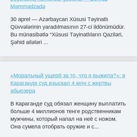
Məmmədzadə
30 aprel — Azərbaycan Xüsusi Təyinatlı
Qüvvələrinin yaradılmasının 27-ci ildönümüdür.
Bu münasibətlə “Xüsusi Təyinatlıların Qaziləri,
Şəhid ailələri ...
«Моральный ущерб за то, что я выжила?»: в
Караганде суд взыскал 4 млн с жертвы
абьюзера
В Караганде суд обязал женщину выплатить
больше 4 миллионов тенге родственникам
мужчины, который напал на неё с ножом.
Она сумела отобрать оружие и с...