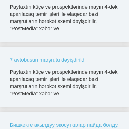
Paytaxtın küçə və prospektlərində mayın 4-dək
aparılacaq təmir işləri ilə əlaqədar bəzi
marşrutların hərəkət sxemi dəyişdirilir.
”PostMedia” xəbər ve...
7 avtobusun marşrutu dəyişdirildi
Paytaxtın küçə və prospektlərində mayın 4-dək
aparılacaq təmir işləri ilə əlaqədar bəzi
marşrutların hərəkət sxemi dəyişdirilir.
”PostMedia” xəbər ve...
Бишкекте акылдуу экосуткалар пайда болду,