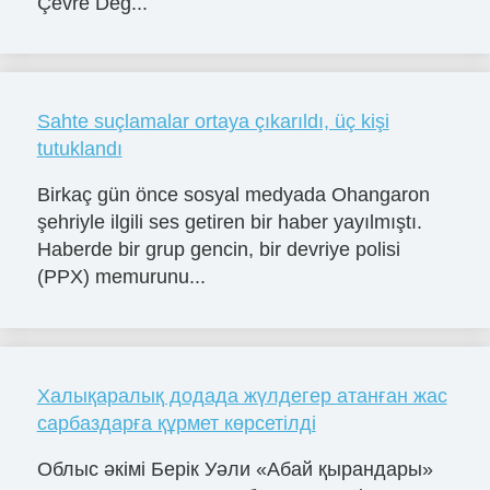
Çevre Değ...
Sahte suçlamalar ortaya çıkarıldı, üç kişi
tutuklandı
Birkaç gün önce sosyal medyada Ohangaron
şehriyle ilgili ses getiren bir haber yayılmıştı.
Haberde bir grup gencin, bir devriye polisi
(PPX) memurunu...
Халықаралық додада жүлдегер атанған жас
сарбаздарға құрмет көрсетілді
Облыс әкімі Берік Уәли «Абай қырандары»