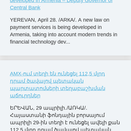
developed in Armenia – Deputy Governor of
Central Bank
YEREVAN, April 28. /ARКА/. A new law on
payment services is being developed in
Armenia, taking into account modern trends in
financial technology dev...
AMX-ում տեղի են ունեցել 112,5 մլրդ
դրամ ծավալով պետական
պարտատոմսերի տեղաբաշխման
աճուրդներ
ԵՐԵՎԱՆ, 29 ապրիլի․/ԱՌԿԱ/․
Հայաստանի ֆոնդային բորսայում
ապրիլի 29-ին տեղի է ունեցել ավելի քան
112.5 մլրդ դրամ ծավալով պետական