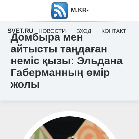
M.KR-
SVET.RU
НОВОСТИ
ВХОД
КОНТАКТ
Домбыра мен
айтысты таңдаған
неміс қызы: Эльдана
Габерманның өмір
жолы