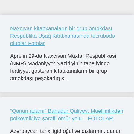
Naxçıvan kitabxanaların bir qrup əməkdaşı
Respublika Uşaq Kitabxanasında təcrübədə
olublar-Fotolar
Aprelin 29-da Naxçıvan Muxtar Respublikası
(NMR) Mədəniyyət Nazirliyinin tabeliyində
fəaliyyət göstərən kitabxanaların bir qrup
əməkdaşı peşəkarlıq s...
“Qanun adamı” Bahadur Quliyev: Müəllimlikdən
polkovnikliyə şərəfli ömür yolu – FOTOLAR
Azərbaycan tarixi igid oğul və qızlarının, qanun