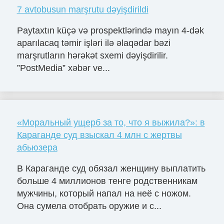
7 avtobusun marşrutu dəyişdirildi
Paytaxtın küçə və prospektlərində mayın 4-dək
aparılacaq təmir işləri ilə əlaqədar bəzi
marşrutların hərəkət sxemi dəyişdirilir.
”PostMedia” xəbər ve...
«Моральный ущерб за то, что я выжила?»: в
Караганде суд взыскал 4 млн с жертвы
абьюзера
В Караганде суд обязал женщину выплатить
больше 4 миллионов тенге родственникам
мужчины, который напал на неё с ножом.
Она сумела отобрать оружие и с...