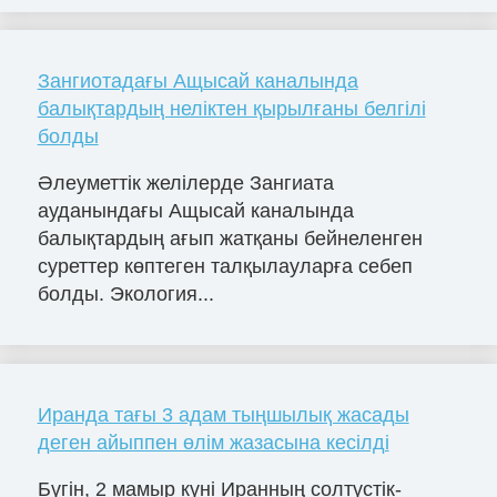
Зангиотадағы Ащысай каналында
балықтардың неліктен қырылғаны белгілі
болды
Әлеуметтік желілерде Зангиата
ауданындағы Ащысай каналында
балықтардың ағып жатқаны бейнеленген
суреттер көптеген талқылауларға себеп
болды. Экология...
Иранда тағы 3 адам тыңшылық жасады
деген айыппен өлім жазасына кесілді
Бүгін, 2 мамыр күні Иранның солтүстік-