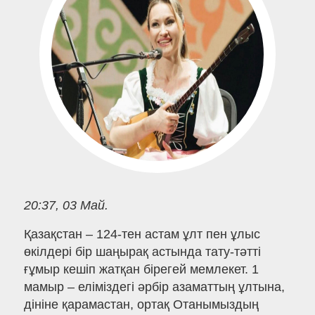
20:37, 03 Май.
Қазақстан – 124-тен астам ұлт пен ұлыс
өкілдері бір шаңырақ астында тату-тәтті
ғұмыр кешіп жатқан бірегей мемлекет. 1
мамыр – еліміздегі әрбір азаматтың ұлтына,
дініне қарамастан, ортақ Отанымыздың