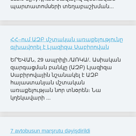
պարտատոմսերի տեղաբաշխման...
ՀՀ–ում ԱԶԲ մշտական առաքելությունը
գլխավորել է Լյազիզա Սաբիրովան
ԵՐԵՎԱՆ, 29 ապրիլի․/ԱՌԿԱ/․ Ասիական
զարգացման բանկը (ԱԶԲ) Լյազիզա
Սաբիրովային նշանակել է ԱԶԲ
հայաստանյան մշտական
առաքելության նոր տնօրեն։ Նա
կղեկավարի ...
7 avtobusun marşrutu dəyişdirildi