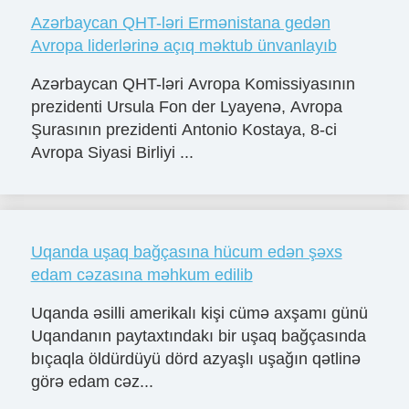
Azərbaycan QHT-ləri Ermənistana gedən
Avropa liderlərinə açıq məktub ünvanlayıb
Azərbaycan QHT-ləri Avropa Komissiyasının
prezidenti Ursula Fon der Lyayenə, Avropa
Şurasının prezidenti Antonio Kostaya, 8-ci
Avropa Siyasi Birliyi ...
Uqanda uşaq bağçasına hücum edən şəxs
edam cəzasına məhkum edilib
Uqanda əsilli amerikalı kişi cümə axşamı günü
Uqandanın paytaxtındakı bir uşaq bağçasında
bıçaqla öldürdüyü dörd azyaşlı uşağın qətlinə
görə edam cəz...