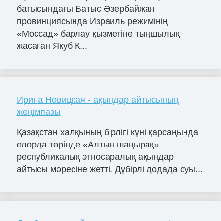
батысындағы Батыс Әзербайжан
провинциясында Израиль режимінің
«Моссад» барлау қызметіне тыңшылық
жасаған Якуб К...
Ирина Новицкая - ақындар айтысының
жеңімпазы
Қазақстан халқының бірлігі күні қарсаңында
елорда төрінде «Алтын шаңырақ»
республикалық этносаралық ақындар
айтысы мәресіне жетті. Дүбірлі додада суы...