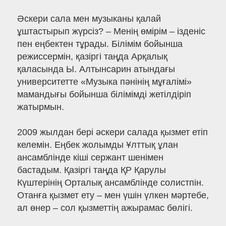
Әскери сала мен музыканы қалай
ұштастырып жүрсіз? – Менің өмірім – ізденіс
пен еңбектен тұрады. Білімім бойынша
режиссермін, қазіргі таңда Арқалық
қаласында Ы. Алтынсарин атындағы
университетте «Музыка пәнінің мұғалімі»
мамандығы бойынша білімімді жетілдіріп
жатырмын.
2009 жылдан бері әскери салада қызмет етіп
келемін. Еңбек жолымды Ұлттық ұлан
ансамблінде кіші сержант шенімен
бастадым. Қазіргі таңда ҚР Қарулы
Күштерінің Орталық ансамблінде солистпін.
Отанға қызмет ету – мен үшін үлкен мәртебе,
ал өнер – сол қызметтің ажырамас бөлігі.