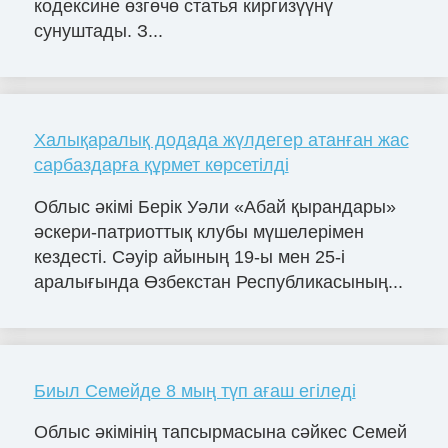
кодексине өзгөчө статья киргизүүнү
сунуштады. З...
Халықаралық додада жүлдегер атанған жас
сарбаздарға құрмет көрсетілді
Облыс әкімі Берік Уәли «Абай қырандары»
әскери-патриоттық клубы мүшелерімен
кездесті. Сәуір айының 19-ы мен 25-і
аралығында Өзбекстан Республикасының...
Биыл Семейде 8 мың түп ағаш егіледі
Облыс әкімінің тапсырмасына сәйкес Семей