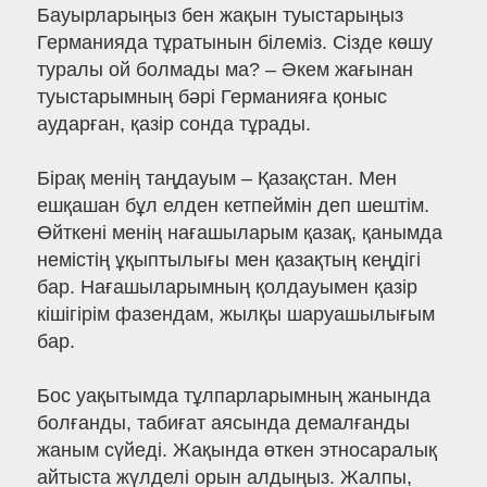
Бауырларыңыз бен жақын туыстарыңыз
Германияда тұратынын білеміз. Сізде көшу
туралы ой болмады ма? – Әкем жағынан
туыстарымның бәрі Германияға қоныс
аударған, қазір сонда тұрады.
Бірақ менің таңдауым – Қазақстан. Мен
ешқашан бұл елден кетпеймін деп шештім.
Өйткені менің нағашыларым қазақ, қанымда
немістің ұқыптылығы мен қазақтың кеңдігі
бар. Нағашыларымның қолдауымен қазір
кішігірім фазендам, жылқы шаруашылығым
бар.
Бос уақытымда тұлпарларымның жанында
болғанды, табиғат аясында демалғанды
жаным сүйеді. Жақында өткен этносаралық
айтыста жүлделі орын алдыңыз. Жалпы,