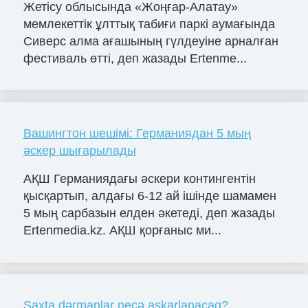
Жетісу облысында «Жоңғар-Алатау»
мемлекеттік ұлттық табиғи паркі аумағында
Сиверс алма ағашының гүлдеуіне арналған
фестиваль өтті, деп жазады Ertenme...
Вашингтон шешімі: Германиядан 5 мың
әскер шығарылады
АҚШ Германиядағы әскери контингентін
қысқартып, алдағы 6-12 ай ішінде шамамен
5 мың сарбазын елден әкетеді, деп жазады
Ertenmedia.kz. АҚШ қорғаныс ми...
Saxta dərmanlar necə aşkarlanacaq?