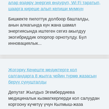
алар өздөрү энергия өндүрүп, Wi Fi таратып,
шаарга киреше алып келиши мүмкүн
Бишкекте пилоттук долбоор башталды,
анын алкагында күн жана шамал
энергиясында иштеген сегиз акылдуу
экогибриддик опорлор орнотулду. Бул
инновациялык...
Жогорку Кеңеште медиктерге кол
салгандарга 8 жылга чейин түрмө жазасын
берүү сунушталды
Депутат Жылдыз Эгембердиева
медициналык кызматкерлерди кол салуудан
коргоону күчөтүү үчүн Кылмыш-жаза