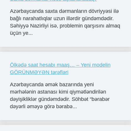
Azərbaycanda saxta dərmanların dövriyyəsi ilə
bağlı narahatlıqlar uzun illərdir gündəmdədir.
Səhiyyə Nazirliyi isə, problemin qarşısını almaq
üçün ye...
Ölkədə saat hesabı maaş… – Yeni modelin
GÖRÜNMƏYƏN tərəfləri
Azərbaycanda əmək bazarında yeni
mərhələnin astanası kimi qiymətləndirilən
dəyişikliklər gündəmdədir. Söhbət “bərabər
dəyərli əməyə görə bərabə...