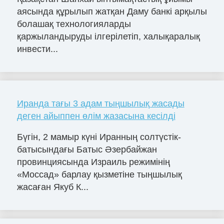
аясында құрылып жатқан Даму банкі арқылы
болашақ технологияларды
қаржыландыруды ілгерілетіп, халықаралық
инвести...
Иранда тағы 3 адам тыңшылық жасады
деген айыппен өлім жазасына кесілді
Бүгін, 2 мамыр күні Иранның солтүстік-
батысындағы Батыс Әзербайжан
провинциясында Израиль режимінің
«Моссад» барлау қызметіне тыңшылық
жасаған Якуб К...