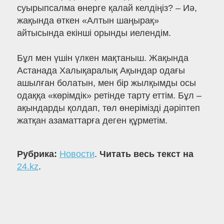
суырыпсалма өнерге қалай келдіңіз? – Иә,
жақында өткен «Алтын шаңырақ»
айтысында екінші орынды иелендім.
Бұл мен үшін үлкен мақтаныш. Жақында
Астанада Халықаралық Ақындар одағы
ашылған болатын, мен бір жылқымды осы
одаққа «көрімдік» ретінде тарту еттім. Бұл –
ақындарды қолдап, төл өнерімізді дәріптеп
жатқан азаматтарға деген құрметім.
Рубрика:
Новости
.
Читать весь текст на
24.kz
.