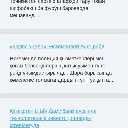
Тоҷикистон сабзаю алафҳои тару тозаи
шифобахш ба фурӯш бароварда
мешаванд....
«Қауіпсіз қала»: Өскемендегі түнгі рейд
Өскеменде полиция қызметкерлері мен
қоғам белсенділерінің қатысуымен түнгі
рейд ұйымдастырылды. Шара барысында
кәмелетке толмағандардың түнгі уақытта...
Қазақстан ШЫҰ Даму банкі аясында
технологиялық инвестицияларды
ілгерілетуде