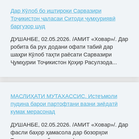
Дар Кӯлоб бо иштироки Сарвазири
Тоҷикистон ҷаласаи Ситоди ҷумҳуриявӣ
баргузор шуд
ДУШАНБЕ, 02.05.2026. /АМИТ «Ховар»/. Дар
робита ба рух додани офати табиӣ дар
шаҳри Кӯлоб таҳти раёсати Сарвазири
Ҷумҳурии Тоҷикистон Қоҳир Расулзода...
МАСЛИҲАТИ МУТАХАССИС. Истеъмоли
пудина барои партофтани вазни зиёдатӣ
кумак мерасонад
ДУШАНБЕ, 02.05.2026. /АМИТ «Ховар»/. Дар
фасли баҳор ҳамасола дар бозорҳои