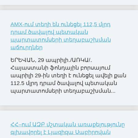
AMX-ում տեղի են ունեցել 112,5 մլրդ
դրամ ծավալով պետական
պարտատոմսերի տեղաբաշխման
աճուրդներ
ԵՐԵՎԱՆ, 29 ապրիլի․/ԱՌԿԱ/․
Հայաստանի ֆոնդային բորսայում
ապրիլի 29-ին տեղի է ունեցել ավելի քան
112.5 մլրդ դրամ ծավալով պետական
պարտատոմսերի տեղաբաշխման...
ՀՀ–ում ԱԶԲ մշտական առաքելությունը
գլխավորել է Լյազիզա Սաբիրովան