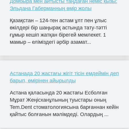
Домбыра мен айтысты таңдаған неміс қызы:
Эльдана Габерманның өмір жолы
Қазақстан – 124-тен астам ұлт пен ұлыс
өкілдері бір шаңырақ астында тату-тәтті
ғұмыр кешіп жатқан бірегей мемлекет. 1
мамыр – еліміздегі әрбір азамат...
Астанада 20 жастағы жігіт тісін емдеймін деп
барып, өмірінен айырылды
Астана қаласында 20 жастағы Есболған
Мұрат Жеңісханұлының туыстары оның
Tem.Dent стоматологиясына барғаннан кейін
қайтыс болғанын мәлімдеді. Олардың ...