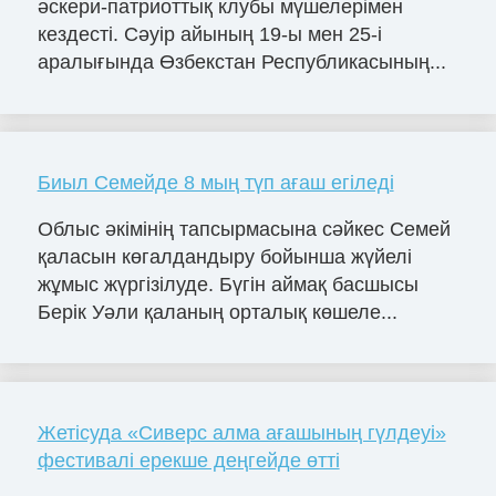
әскери-патриоттық клубы мүшелерімен
кездесті. Сәуір айының 19-ы мен 25-і
аралығында Өзбекстан Республикасының...
Биыл Семейде 8 мың түп ағаш егіледі
Облыс әкімінің тапсырмасына сәйкес Семей
қаласын көгалдандыру бойынша жүйелі
жұмыс жүргізілуде. Бүгін аймақ басшысы
Берік Уәли қаланың орталық көшеле...
Жетісуда «Сиверс алма ағашының гүлдеуі»
фестивалі ерекше деңгейде өтті