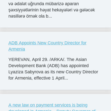
və ədalət uğrunda mübarizə aparan
şəxsiyyətlərinin həyat hekayələri və gələcək
nəsillərə örnək ola b...
ADB Appoints New Country Director for
Armenia
YEREVAN, April 29. /ARKA/. The Asian
Development Bank (ADB) has appointed
Lyaziza Sabyrova as its new Country Director
for Armenia, effective 1 April...
A new law on payment services is being