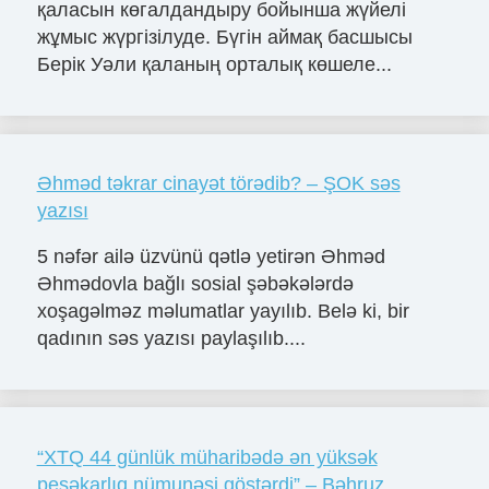
қаласын көгалдандыру бойынша жүйелі
жұмыс жүргізілуде. Бүгін аймақ басшысы
Берік Уәли қаланың орталық көшеле...
Əhməd təkrar cinayət törədib? – ŞOK səs
yazısı
5 nəfər ailə üzvünü qətlə yetirən Əhməd
Əhmədovla bağlı sosial şəbəkələrdə
xoşagəlməz məlumatlar yayılıb. Belə ki, bir
qadının səs yazısı paylaşılıb....
“XTQ 44 günlük müharibədə ən yüksək
peşəkarlıq nümunəsi göstərdi” – Bəhruz