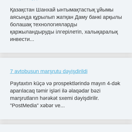
Қазақстан Шанхай ынтымақтастық ұйымы
аясында құрылып жатқан Даму банкі арқылы
болашақ технологияларды
қаржыландыруды ілгерілетіп, халықаралық
инвести...
7 avtobusun marşrutu dəyişdirildi
Paytaxtın küçə və prospektlərində mayın 4-dək
aparılacaq təmir işləri ilə əlaqədar bəzi
marşrutların hərəkət sxemi dəyişdirilir.
”PostMedia” xəbər ve...