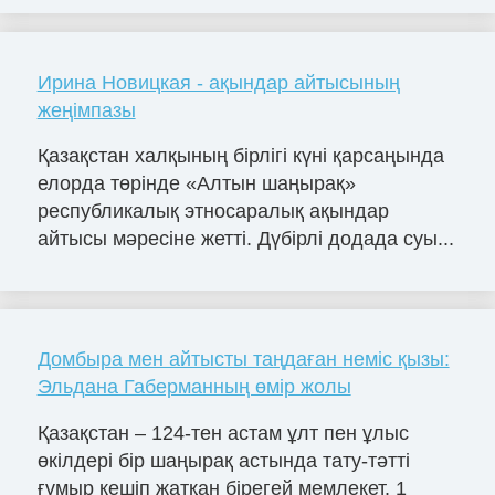
Ирина Новицкая - ақындар айтысының
жеңімпазы
Қазақстан халқының бірлігі күні қарсаңында
елорда төрінде «Алтын шаңырақ»
республикалық этносаралық ақындар
айтысы мәресіне жетті. Дүбірлі додада суы...
Домбыра мен айтысты таңдаған неміс қызы:
Эльдана Габерманның өмір жолы
Қазақстан – 124-тен астам ұлт пен ұлыс
өкілдері бір шаңырақ астында тату-тәтті
ғұмыр кешіп жатқан бірегей мемлекет. 1