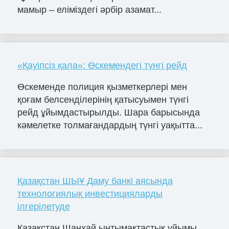
мамыр – еліміздегі әрбір азамат...
«Қауіпсіз қала»: Өскемендегі түнгі рейд
Өскеменде полиция қызметкерлері мен
қоғам белсенділерінің қатысуымен түнгі
рейд ұйымдастырылды. Шара барысында
кәмелетке толмағандардың түнгі уақытта...
Қазақстан ШЫҰ Даму банкі аясында
технологиялық инвестицияларды
ілгерілетуде
Қазақстан Шанхай ынтымақтастық ұйымы