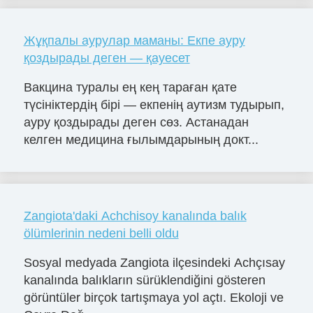
Жұқпалы аурулар маманы: Екпе ауру
қоздырады деген — қауесет
Вакцина туралы ең кең тараған қате
түсініктердің бірі — екпенің аутизм тудырып,
ауру қоздырады деген сөз. Астанадан
келген медицина ғылымдарының докт...
Zangiota'daki Achchisoy kanalında balık
ölümlerinin nedeni belli oldu
Sosyal medyada Zangiota ilçesindeki Achçısay
kanalında balıkların sürüklendiğini gösteren
görüntüler birçok tartışmaya yol açtı. Ekoloji ve