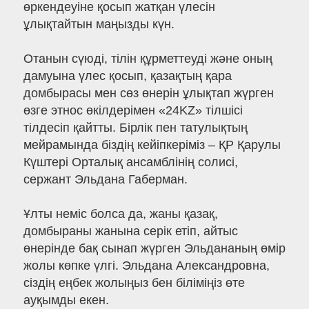
өркендеуіне қосып жатқан үлесін
ұлықтайтын маңызды күн.
Отанын сүюді, тілін құрметтеуді және оның
дамуына үлес қосып, қазақтың қара
домбырасы мен сөз өнерін ұлықтап жүрген
өзге этнос өкілдерімен «24KZ» тілшісі
тілдесіп қайтты. Бірлік пен татулықтың
мейрамында біздің кейіпкеріміз – ҚР Қарулы
Күштері Орталық ансамблінің солисі,
сержант Эльдана Габерман.
Ұлты неміс болса да, жаны қазақ,
домбыраны жанына серік етіп, айтыс
өнерінде бақ сынап жүрген Эльдананың өмір
жолы көпке үлгі. Эльдана Александровна,
сіздің еңбек жолыңыз бен біліміңіз өте
ауқымды екен.