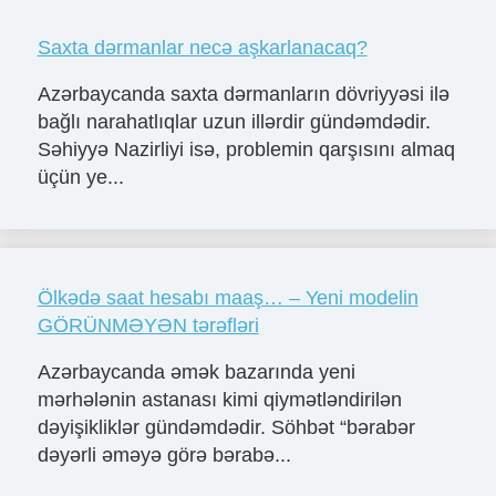
Saxta dərmanlar necə aşkarlanacaq?
Azərbaycanda saxta dərmanların dövriyyəsi ilə
bağlı narahatlıqlar uzun illərdir gündəmdədir.
Səhiyyə Nazirliyi isə, problemin qarşısını almaq
üçün ye...
Ölkədə saat hesabı maaş… – Yeni modelin
GÖRÜNMƏYƏN tərəfləri
Azərbaycanda əmək bazarında yeni
mərhələnin astanası kimi qiymətləndirilən
dəyişikliklər gündəmdədir. Söhbət “bərabər
dəyərli əməyə görə bərabə...