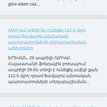
görə edam cəz...
AMX-ում տեղի են ունեցել 112,5 մլրդ
դրամ ծավալով պետական
պարտատոմսերի տեղաբաշխման
աճուրդներ
ԵՐԵՎԱՆ, 29 ապրիլի․/ԱՌԿԱ/․
Հայաստանի ֆոնդային բորսայում
ապրիլի 29-ին տեղի է ունեցել ավելի քան
112.5 մլրդ դրամ ծավալով պետական
պարտատոմսերի տեղաբաշխման...