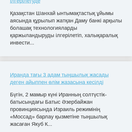
ілгерілетуде
Қазақстан Шанхай ынтымақтастық ұйымы
аясында құрылып жатқан Даму банкі арқылы
болашақ технологияларды
қаржыландыруды ілгерілетіп, халықаралық
инвести...
Иранда тағы 3 адам тыңшылық жасады
деген айыппен өлім жазасына кесілді
Бүгін, 2 мамыр күні Иранның солтүстік-
батысындағы Батыс Әзербайжан
провинциясында Израиль режимінің
«Моссад» барлау қызметіне тыңшылық
жасаған Якуб К...