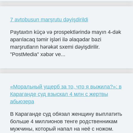
7 avtobusun marşrutu dəyişdirildi
Paytaxtın küçə və prospektlərində mayın 4-dək
aparılacaq təmir işləri ilə əlaqədar bəzi
marşrutların hərəkət sxemi dəyişdirilir.
”PostMedia” xəbər ve...
«Моральный ущерб за то, что я выжила?»: в
Караганде суд взыскал 4 млн с жертвы
абьюзера
В Караганде суд обязал женщину выплатить
больше 4 миллионов тенге родственникам
мужчины, который напал на неё с ножом.