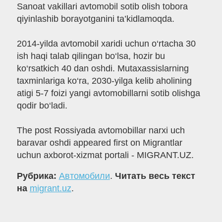
Sanoat vakillari avtomobil sotib olish tobora
qiyinlashib borayotganini ta’kidlamoqda.
2014-yilda avtomobil xaridi uchun o‘rtacha 30
ish haqi talab qilingan bo‘lsa, hozir bu
ko‘rsatkich 40 dan oshdi. Mutaxassislarning
taxminlariga ko‘ra, 2030-yilga kelib aholining
atigi 5-7 foizi yangi avtomobillarni sotib olishga
qodir bo‘ladi.
The post Rossiyada avtomobillar narxi uch
baravar oshdi appeared first on Migrantlar
uchun axborot-xizmat portali - MIGRANT.UZ.
Рубрика:
Автомобили
.
Читать весь текст
на
migrant.uz
.