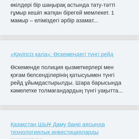
өкілдері бір шаңырақ астында тату-тәтті
ғұмыр кешіп жатқан бірегей мемлекет. 1
мамыр – еліміздегі әрбір азамат...
«Қауіпсіз қала»: Өскемендегі түнгі рейд
Өскеменде полиция қызметкерлері мен
қоғам белсенділерінің қатысуымен түнгі
рейд ұйымдастырылды. Шара барысында
кәмелетке толмағандардың түнгі уақытта...
Қазақстан ШЫҰ Даму банкі аясында
технологиялық инвестицияларды