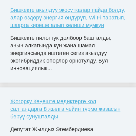
Бишкекте акылдуу экосуткалар пайда болду,
алар өздөрү энергия өндүрүп, Wi Fi таратып,
шаарга киреше алып келиши мүмкүн
Бишкекте пилоттук долбоор башталды,
анын алкагында күн жана шамал
энергиясында иштеген сегиз акылдуу
экогибриддик опорлор орнотулду. Бул
инновациялык...
Жогорку Кеңеште медиктерге кол
салгандарга 8 жылга чейин түрмө жазасын
берүү сунушталды
Депутат Жылдыз Эгембердиева