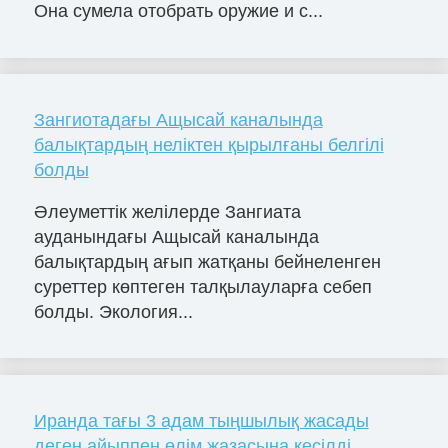
Она сумела отобрать оружие и с...
Зангиотадағы Ащысай каналында
балықтардың неліктен қырылғаны белгілі
болды
Әлеуметтік желілерде Зангиата
ауданындағы Ащысай каналында
балықтардың ағып жатқаны бейнеленген
суреттер көптеген талқылауларға себеп
болды. Экология...
Иранда тағы 3 адам тыңшылық жасады
деген айыппен өлім жазасына кесілді