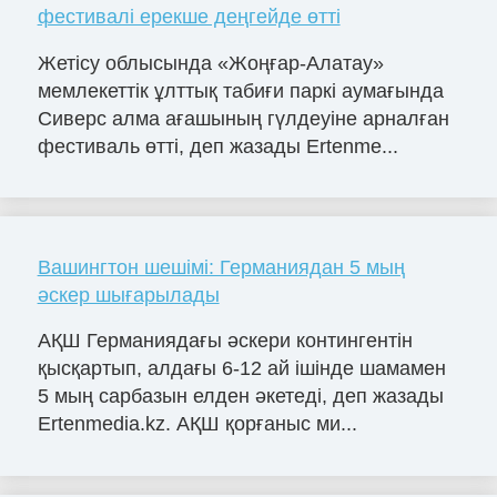
фестивалі ерекше деңгейде өтті
Жетісу облысында «Жоңғар-Алатау»
мемлекеттік ұлттық табиғи паркі аумағында
Сиверс алма ағашының гүлдеуіне арналған
фестиваль өтті, деп жазады Ertenme...
Вашингтон шешімі: Германиядан 5 мың
әскер шығарылады
АҚШ Германиядағы әскери контингентін
қысқартып, алдағы 6-12 ай ішінде шамамен
5 мың сарбазын елден әкетеді, деп жазады
Ertenmedia.kz. АҚШ қорғаныс ми...