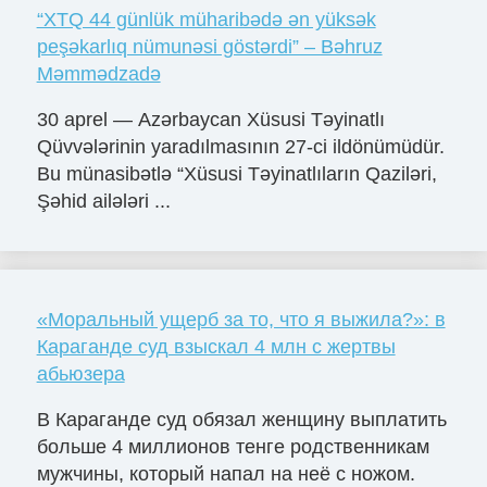
“XTQ 44 günlük müharibədə ən yüksək
peşəkarlıq nümunəsi göstərdi” – Bəhruz
Məmmədzadə
30 aprel — Azərbaycan Xüsusi Təyinatlı
Qüvvələrinin yaradılmasının 27-ci ildönümüdür.
Bu münasibətlə “Xüsusi Təyinatlıların Qaziləri,
Şəhid ailələri ...
«Моральный ущерб за то, что я выжила?»: в
Караганде суд взыскал 4 млн с жертвы
абьюзера
В Караганде суд обязал женщину выплатить
больше 4 миллионов тенге родственникам
мужчины, который напал на неё с ножом.