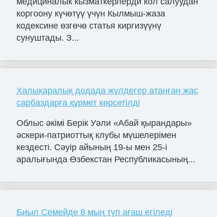
медициналык кызматкерлерди кол салуудан
коргоону күчөтүү үчүн Кылмыш-жаза
кодексине өзгөчө статья киргизүүнү
сунуштады. З...
Халықаралық додада жүлдегер атанған жас
сарбаздарға құрмет көрсетілді
Облыс әкімі Берік Уәли «Абай қырандары»
әскери-патриоттық клубы мүшелерімен
кездесті. Сәуір айының 19-ы мен 25-і
аралығында Өзбекстан Республикасының...
Биыл Семейде 8 мың түп ағаш егіледі