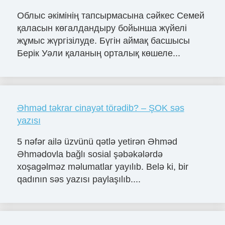
Облыс әкімінің тапсырмасына сәйкес Семей
қаласын көгалдандыру бойынша жүйелі
жұмыс жүргізілуде. Бүгін аймақ басшысы
Берік Уәли қаланың орталық көшеле...
Əhməd təkrar cinayət törədib? – ŞOK səs
yazısı
5 nəfər ailə üzvünü qətlə yetirən Əhməd
Əhmədovla bağlı sosial şəbəkələrdə
xoşagəlməz məlumatlar yayılıb. Belə ki, bir
qadının səs yazısı paylaşılıb....