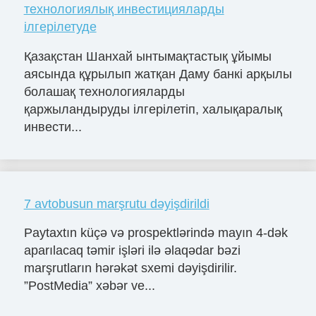
технологиялық инвестицияларды
ілгерілетуде
Қазақстан Шанхай ынтымақтастық ұйымы
аясында құрылып жатқан Даму банкі арқылы
болашақ технологияларды
қаржыландыруды ілгерілетіп, халықаралық
инвести...
7 avtobusun marşrutu dəyişdirildi
Paytaxtın küçə və prospektlərində mayın 4-dək
aparılacaq təmir işləri ilə əlaqədar bəzi
marşrutların hərəkət sxemi dəyişdirilir.
”PostMedia” xəbər ve...