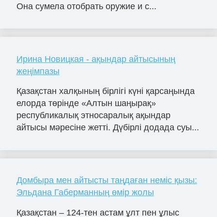
Она сумела отобрать оружие и с...
Ирина Новицкая - ақындар айтысының
жеңімпазы
Қазақстан халқының бірлігі күні қарсаңында
елорда төрінде «Алтын шаңырақ»
республикалық этносаралық ақындар
айтысы мәресіне жетті. Дүбірлі додада суы...
Домбыра мен айтысты таңдаған неміс қызы:
Эльдана Габерманның өмір жолы
Қазақстан – 124-тен астам ұлт пен ұлыс