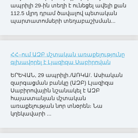
ապրիլի 29-ին տեղի է ունեցել ավելի քան
112.5 մլրդ դրամ ծավալով պետական
պարտատոմսերի տեղաբաշխման...
ՀՀ–ում ԱԶԲ մշտական առաքելությունը
գլխավորել է Լյազիզա Սաբիրովան
ԵՐԵՎԱՆ, 29 ապրիլի․/ԱՌԿԱ/․ Ասիական
զարգացման բանկը (ԱԶԲ) Լյազիզա
Սաբիրովային նշանակել է ԱԶԲ
հայաստանյան մշտական
առաքելության նոր տնօրեն։ Նա
կղեկավարի ...