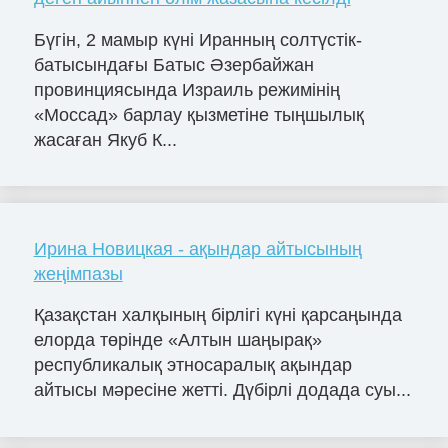
Бүгін, 2 мамыр күні Иранның солтүстік-
батысындағы Батыс Әзербайжан
провинциясында Израиль режимінің
«Моссад» барлау қызметіне тыңшылық
жасаған Якуб К...
Ирина Новицкая - ақындар айтысының
жеңімпазы
Қазақстан халқының бірлігі күні қарсаңында
елорда төрінде «Алтын шаңырақ»
республикалық этносаралық ақындар
айтысы мәресіне жетті. Дүбірлі додада суы...