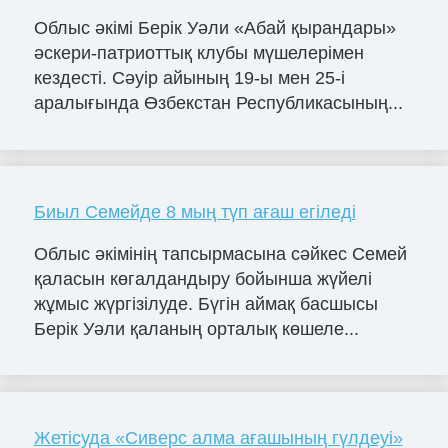
Облыс әкімі Берік Уәли «Абай қырандары»
әскери-патриоттық клубы мүшелерімен
кездесті. Сәуір айының 19-ы мен 25-і
аралығында Өзбекстан Республикасының...
Биыл Семейде 8 мың түп ағаш егіледі
Облыс әкімінің тапсырмасына сәйкес Семей
қаласын көгалдандыру бойынша жүйелі
жұмыс жүргізілуде. Бүгін аймақ басшысы
Берік Уәли қаланың орталық көшеле...
Жетісуда «Сиверс алма ағашының гүлдеуі»