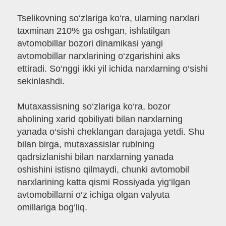
Tselikovning so‘zlariga ko‘ra, ularning narxlari
taxminan 210% ga oshgan, ishlatilgan
avtomobillar bozori dinamikasi yangi
avtomobillar narxlarining o‘zgarishini aks
ettiradi. So‘nggi ikki yil ichida narxlarning o‘sishi
sekinlashdi.
Mutaxassisning so‘zlariga ko‘ra, bozor
aholining xarid qobiliyati bilan narxlarning
yanada o‘sishi cheklangan darajaga yetdi. Shu
bilan birga, mutaxassislar rublning
qadrsizlanishi bilan narxlarning yanada
oshishini istisno qilmaydi, chunki avtomobil
narxlarining katta qismi Rossiyada yig‘ilgan
avtomobillarni o‘z ichiga olgan valyuta
omillariga bog‘liq.