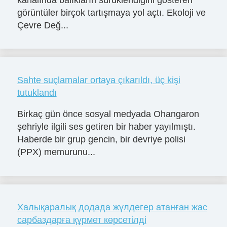
görüntüler birçok tartışmaya yol açtı. Ekoloji ve
Çevre Değ...
Sahte suçlamalar ortaya çıkarıldı, üç kişi
tutuklandı
Birkaç gün önce sosyal medyada Ohangaron
şehriyle ilgili ses getiren bir haber yayılmıştı.
Haberde bir grup gencin, bir devriye polisi
(PPX) memurunu...
Халықаралық додада жүлдегер атанған жас
сарбаздарға құрмет көрсетілді