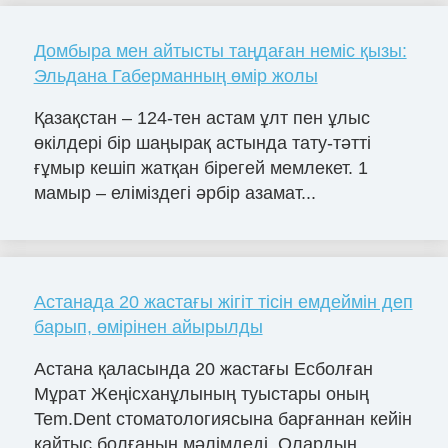
Домбыра мен айтысты таңдаған неміс қызы:
Эльдана Габерманның өмір жолы
Қазақстан – 124-тен астам ұлт пен ұлыс
өкілдері бір шаңырақ астында тату-тәтті
ғұмыр кешіп жатқан бірегей мемлекет. 1
мамыр – еліміздегі әрбір азамат...
Астанада 20 жастағы жігіт тісін емдеймін деп
барып, өмірінен айырылды
Астана қаласында 20 жастағы Есболған
Мұрат Жеңісханұлының туыстары оның
Tem.Dent стоматологиясына барғаннан кейін
қайтыс болғанын мәлімдеді. Олардың ...