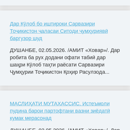
Дар Кӯлоб бо иштироки Сарвазири
Тоҷикистон ҷаласаи Ситоди ҷумҳуриявӣ
баргузор шуд
ДУШАНБЕ, 02.05.2026. /АМИТ «Ховар»/. Дар
робита ба рух додани офати табиӣ дар
шаҳри Кӯлоб таҳти раёсати Сарвазири
Ҷумҳурии Тоҷикистон Қоҳир Расулзода...
МАСЛИҲАТИ МУТАХАССИС. Истеъмоли
пудина барои партофтани вазни зиёдатӣ
кумак мерасонад