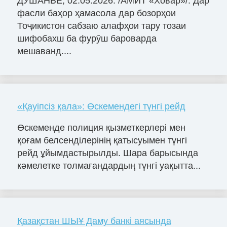
ДУШАНБЕ, 02.05.2026. /АМИТ «Ховар»/. Дар
фасли баҳор ҳамасола дар бозорҳои
Тоҷикистон сабзаю алафҳои тару тозаи
шифобахш ба фурӯш бароварда
мешаванд....
«Қауіпсіз қала»: Өскемендегі түнгі рейд
Өскеменде полиция қызметкерлері мен
қоғам белсенділерінің қатысуымен түнгі
рейд ұйымдастырылды. Шара барысында
кәмелетке толмағандардың түнгі уақытта...
Қазақстан ШЫҰ Даму банкі аясында