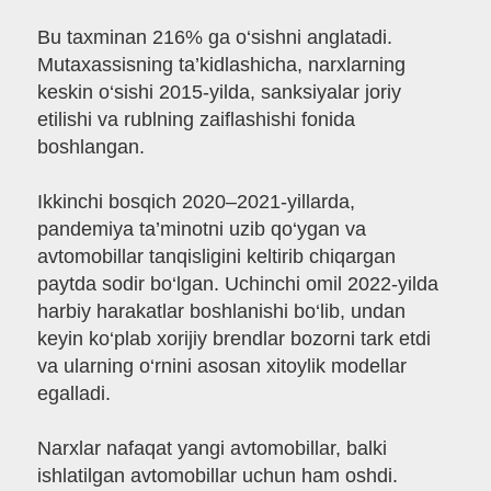
Bu taxminan 216% ga o‘sishni anglatadi.
Mutaxassisning ta’kidlashicha, narxlarning
keskin o‘sishi 2015-yilda, sanksiyalar joriy
etilishi va rublning zaiflashishi fonida
boshlangan.
Ikkinchi bosqich 2020–2021-yillarda,
pandemiya ta’minotni uzib qo‘ygan va
avtomobillar tanqisligini keltirib chiqargan
paytda sodir bo‘lgan. Uchinchi omil 2022-yilda
harbiy harakatlar boshlanishi bo‘lib, undan
keyin ko‘plab xorijiy brendlar bozorni tark etdi
va ularning o‘rnini asosan xitoylik modellar
egalladi.
Narxlar nafaqat yangi avtomobillar, balki
ishlatilgan avtomobillar uchun ham oshdi.