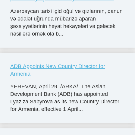
Azərbaycan tarixi igid oğul və qızlarının, qanun
və ədalət uğrunda mübarizə aparan
şəxsiyyətlərinin həyat hekayələri və gələcək
nəsillərə örnək ola b...
ADB Appoints New Country Director for
Armenia
YEREVAN, April 29. /ARKA/. The Asian
Development Bank (ADB) has appointed
Lyaziza Sabyrova as its new Country Director
for Armenia, effective 1 April...