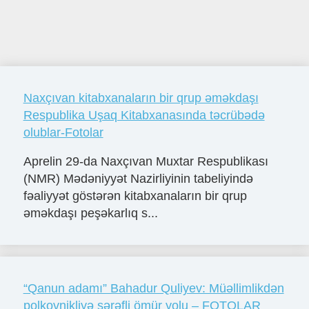
Naxçıvan kitabxanaların bir qrup əməkdaşı
Respublika Uşaq Kitabxanasında təcrübədə
olublar-Fotolar
Aprelin 29-da Naxçıvan Muxtar Respublikası
(NMR) Mədəniyyət Nazirliyinin tabeliyində
fəaliyyət göstərən kitabxanaların bir qrup
əməkdaşı peşəkarlıq s...
“Qanun adamı” Bahadur Quliyev: Müəllimlikdən
polkovnikliyə şərəfli ömür yolu – FOTOLAR