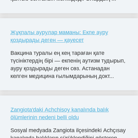
Жұқпалы аурулар маманы: Екпе ауру
қоздырады деген — қауесет
Вакцина туралы ең кең тараған қате
түсініктердің бірі — екпенің аутизм тудырып,
ауру қоздырады деген сөз. Астанадан
келген медицина ғылымдарының докт...
Zangiota'daki Achchisoy kanalında balık
ölümlerinin nedeni belli oldu
Sosyal medyada Zangiota ilçesindeki Achçısay
kanalında balıkların sürüklendiğini gösteren