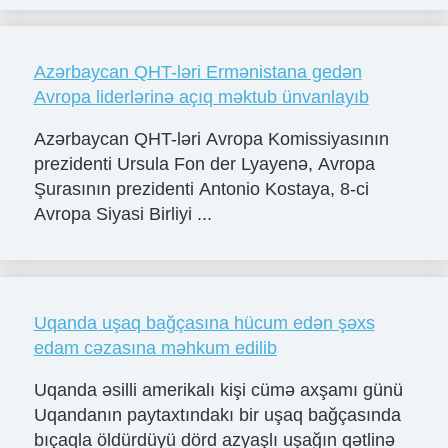
Azərbaycan QHT-ləri Ermənistana gedən
Avropa liderlərinə açıq məktub ünvanlayıb
Azərbaycan QHT-ləri Avropa Komissiyasının
prezidenti Ursula Fon der Lyayenə, Avropa
Şurasının prezidenti Antonio Kostaya, 8-ci
Avropa Siyasi Birliyi ...
Uqanda uşaq bağçasına hücum edən şəxs
edam cəzasına məhkum edilib
Uqanda əsilli amerikalı kişi cümə axşamı günü
Uqandanın paytaxtındakı bir uşaq bağçasında
bıçaqla öldürdüyü dörd azyaşlı uşağın qətlinə