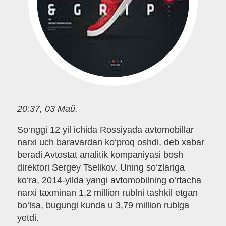
20:37, 03 Май.
So‘nggi 12 yil ichida Rossiyada avtomobillar
narxi uch baravardan ko‘proq oshdi, deb xabar
beradi Avtostat analitik kompaniyasi bosh
direktori Sergey Tselikov. Uning so‘zlariga
ko‘ra, 2014-yilda yangi avtomobilning o‘rtacha
narxi taxminan 1,2 million rublni tashkil etgan
bo‘lsa, bugungi kunda u 3,79 million rublga
yetdi.