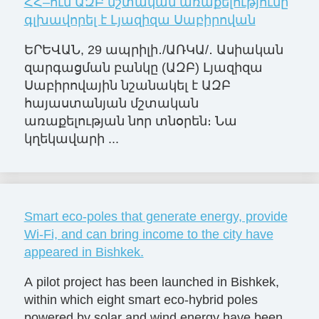
ՀՀ–ում ԱԶԲ մշտական առաքելությունը
գլխավորել է Լյազիզա Սաբիրովան
ԵՐԵՎԱՆ, 29 ապրիլի․/ԱՌԿԱ/․ Ասիական
զարգացման բանկը (ԱԶԲ) Լյազիզա
Սաբիրովային նշանակել է ԱԶԲ
հայաստանյան մշտական
առաքելության նոր տնօրեն։ Նա
կղեկավարի ...
Smart eco-poles that generate energy, provide
Wi-Fi, and can bring income to the city have
appeared in Bishkek.
A pilot project has been launched in Bishkek,
within which eight smart eco-hybrid poles
powered by solar and wind energy have been