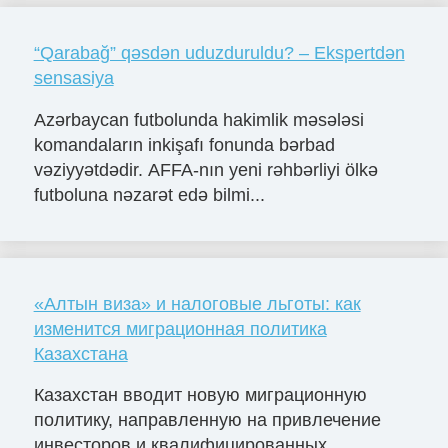
“Qarabağ” qəsdən uduzduruldu? – Ekspertdən
sensasiya
Azərbaycan futbolunda hakimlik məsələsi
komandaların inkişafı fonunda bərbad
vəziyyətdədir. AFFA-nın yeni rəhbərliyi ölkə
futboluna nəzarət edə bilmi...
«Алтын виза» и налоговые льготы: как
изменится миграционная политика
Казахстана
Казахстан вводит новую миграционную
политику, направленную на привлечение
инвесторов и квалифицированных