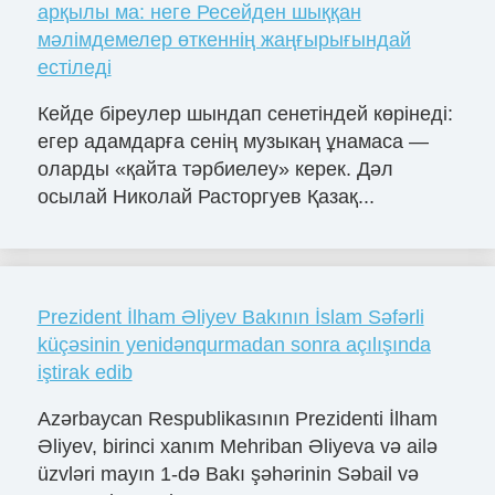
арқылы ма: неге Ресейден шыққан
мәлімдемелер өткеннің жаңғырығындай
естіледі
Кейде біреулер шындап сенетіндей көрінеді:
егер адамдарға сенің музыкаң ұнамаса —
оларды «қайта тәрбиелеу» керек. Дәл
осылай Николай Расторгуев Қазақ...
Prezident İlham Əliyev Bakının İslam Səfərli
küçəsinin yenidənqurmadan sonra açılışında
iştirak edib
Azərbaycan Respublikasının Prezidenti İlham
Əliyev, birinci xanım Mehriban Əliyeva və ailə
üzvləri mayın 1-də Bakı şəhərinin Səbail və