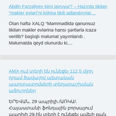
Abdin Fərzəliyev kimi qoruyur? – Hazırda tikilən
“makler evləri”ni köhnə tikili adlandırırlar…
Ötən həftə XALQ “Məmmədlidə qanunsuz
tikilən makler evlərinə hansı şərtlərlə icazə
verilib? başlıqlı məlumat yayımlanıb .
Məlumatda qeyd olunurdu ki,...
AMX-ում տեղի են ունեցել 112,5 մլրդ
դրամ ծավալով պետական
պարտատոմսերի տեղաբաշխման
աճուրդներ
ԵՐԵՎԱՆ, 29 ապրիլի․/ԱՌԿԱ/․
Հայաստանի ֆոնդային բորսայում
ապրիլի 29-ին տեղի է ունեցել ավելի քան