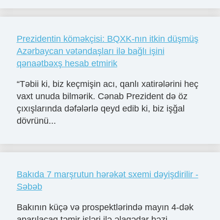
Prezidentin köməkçisi: BQXK-nın itkin düşmüş
Azərbaycan vətəndaşları ilə bağlı işini
qənaətbəxş hesab etmirik
“Təbii ki, biz keçmişin acı, qanlı xatirələrini heç
vaxt unuda bilmərik. Cənab Prezident də öz
çıxışlarında dəfələrlə qeyd edib ki, biz işğal
dövrünü...
Bakıda 7 marşrutun hərəkət sxemi dəyişdirilir -
Səbəb
Bakının küçə və prospektlərində mayın 4-dək
aparılacaq təmir işləri ilə əlaqədar bəzi