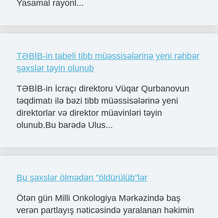
Yasamal rayonl...
TƏBİB-in tabeli tibb müəssisələrinə yeni rəhbər
şəxslər təyin olunub
TƏBİB-in İcraçı direktoru Vüqar Qurbanovun
təqdimatı ilə bəzi tibb müəssisələrinə yeni
direktorlar və direktor müavinləri təyin
olunub.Bu barədə Ulus...
Bu şəxslər ölmədən "öldürülüb"lər
Ötən gün Milli Onkologiya Mərkəzində baş
verən partlayış nəticəsində yaralanan həkimin