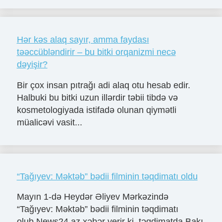
Hər kəs alaq sayır, amma faydası
təəccübləndirir – bu bitki orqanizmi necə
dəyişir?
Bir çox insan pıtrağı adi alaq otu hesab edir.
Halbuki bu bitki uzun illərdir təbii tibdə və
kosmetologiyada istifadə olunan qiymətli
müalicəvi vasit...
“Tağıyev: Məktəb” bədii filminin təqdimatı oldu
Mayın 1-də Heydər Əliyev Mərkəzində
“Tağıyev: Məktəb” bədii filminin təqdimatı
olub.News24.az xəbər verir ki, təqdimatda Bakı