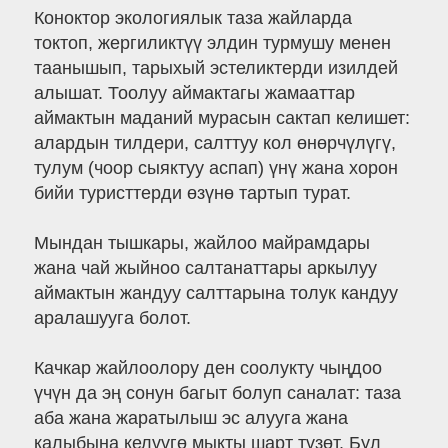
Коноктор экологиялык таза жайларда
токтоп, жергиликтүү элдин турмушу менен
таанышып, тарыхый эстеликтерди изилдей
алышат. Тоолуу аймактагы жамааттар
аймактын маданий мурасын сактап келишет:
алардын тилдери, салттуу кол өнөрчүлүгү,
тулум (чоор сыяктуу аспап) үнү жана хорон
бийи туристтерди өзүнө тартып турат.
Мындан тышкары, жайлоо майрамдары
жана чай жыйноо салтанаттары аркылуу
аймактын жандуу салттарына толук кандуу
аралашууга болот.
Качкар жайлоолору ден соолукту чыңдоо
үчүн да эң сонун багыт болуп саналат: таза
аба жана жаратылыш эс алууга жана
калыбына келүүгө мыкты шарт түзөт. Бул