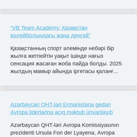
“VB Team Academy: Қазақстан
волейболындағы жаңа деңгей”
Қазақстанның спорт әлемінде небәрі бір
жылға жетпейтін уақыт ішінде нағыз
сенсация жасаған жоба пайда болды. 2025
жылдың мамыр айында іргетасы қаланғ...
Azərbaycan QHT-ləri Ermənistana gedən
Avropa liderlərinə açıq məktub ünvanlayıb
Azərbaycan QHT-ləri Avropa Komissiyasının
prezidenti Ursula Fon der Lyayenə, Avropa