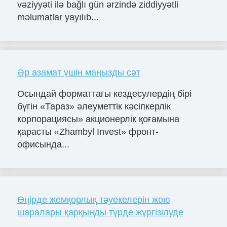
vəziyyəti ilə bağlı gün ərzində ziddiyyətli
məlumatlar yayılıb...
Әр азамат үшін маңызды сәт
Осындай форматтағы кездесулердің бірі
бүгін «Тараз» әлеуметтік кәсіпкерлік
корпорациясы» акционерлік қоғамына
қарасты «Zhambyl Invest» фронт-
офисында...
Өңірде жемқорлық тәуекелерін жою
шаралары қарқынды түрде жүргізілуде