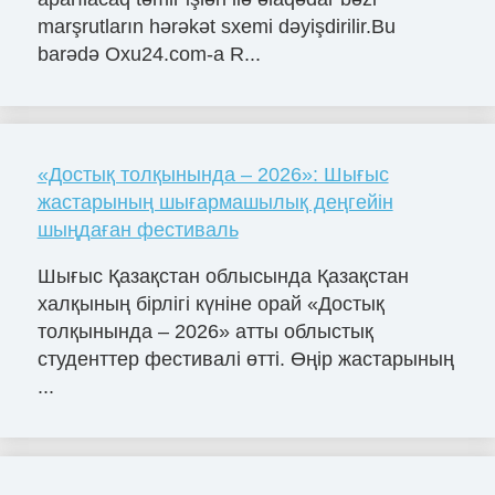
marşrutların hərəkət sxemi dəyişdirilir.Bu
barədə Oxu24.com-a R...
«Достық толқынында – 2026»: Шығыс
жастарының шығармашылық деңгейін
шыңдаған фестиваль
Шығыс Қазақстан облысында Қазақстан
халқының бірлігі күніне орай «Достық
толқынында – 2026» атты облыстық
студенттер фестивалі өтті. Өңір жастарының
...