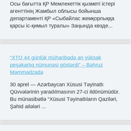
Осы бағытта ҚР Мемлекеттік қызметі істері
агенттінің Жамбыл облысы бойынша
департаменті ҚР «Сыбайлас жемқорлыққа
қарсы іс-қимыл туралы» Заңында көзде...
“XTQ 44 günlük müharibədə ən yüksək
peşəkarlıq nümunəsi göstərdi” – Bəhruz
Məmmədzadə
30 aprel — Azərbaycan Xüsusi Təyinatlı
Qüvvələrinin yaradılmasının 27-ci ildönümüdür.
Bu münasibətlə “Xüsusi Təyinatlıların Qaziləri,
Şəhid ailələri ...