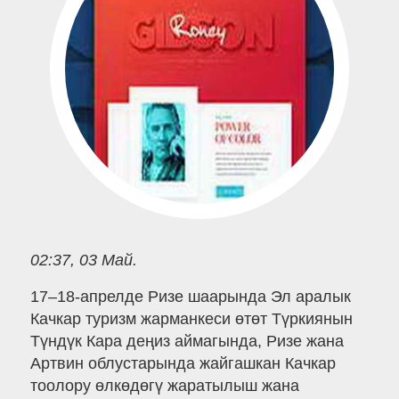
02:37, 03 Май.
17–18-апрелде Ризе шаарында Эл аралык
Качкар туризм жарманкеси өтөт Түркиянын
Түндүк Кара деңиз аймагында, Ризе жана
Артвин облустарында жайгашкан Качкар
тоолору өлкөдөгү жаратылыш жана