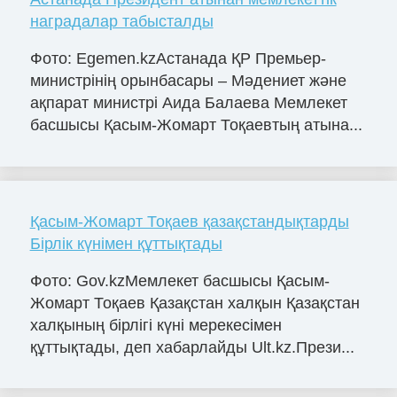
наградалар табысталды
Фото: Egemen.kzАстанада ҚР Премьер-
министрінің орынбасары – Мәдениет және
ақпарат министрі Аида Балаева Мемлекет
басшысы Қасым-Жомарт Тоқаевтың атына...
Қасым-Жомарт Тоқаев қазақстандықтарды
Бірлік күнімен құттықтады
Фото: Gov.kzМемлекет басшысы Қасым-
Жомарт Тоқаев Қазақстан халқын Қазақстан
халқының бірлігі күні мерекесімен
құттықтады, деп хабарлайды Ult.kz.Прези...