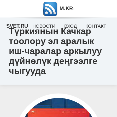
M.KR-
SVET.RU
НОВОСТИ
ВХОД
КОНТАКТ
Түркиянын Качкар
тоолору эл аралык
иш-чаралар аркылуу
дүйнөлүк деңгээлге
чыгууда