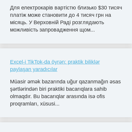
Для електрокарів вартістю близько $30 тисяч
платіж може становити до 4 тисяч грн на
місяць. У Верховній Раді розглядають
можливість запровадження щом...
Excel-i TikTok-da öyrən: praktik biliklər
paylaşan yaradıcılar
Müasir əmək bazarında uğur qazanmağın əsas
şərtlərindən biri praktiki bacarıqlara sahib
olmaqdır. Bu bacarıqlar arasında isə ofis
proqramları, xüsusi...