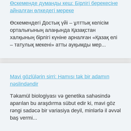
Өскеменде думанды кеш: Бірлігі берекесіне
айналған өлкедегі мереке
Өскемендегі Достық үйі – ұлттық келісім
орталығының алаңында Қазақстан
халқының бірлігі күніне арналған «Қазақ елі
– татулық мекені» атты ауқымды мер...
Mavi gözlülərin sirri: Hamısı tək bir adamın
nəslindəndir
Təkamül biologiyası və genetika sahəsində
aparılan bu araşdırma sübut edir ki, mavi göz
rəngi sadəcə bir variasiya deyil, minlərlə il əvvəl
baş vermi...