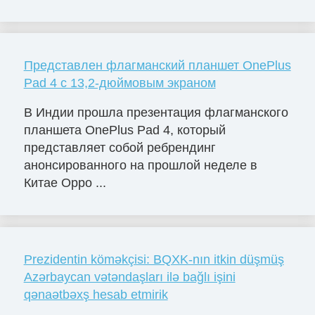
Представлен флагманский планшет OnePlus
Pad 4 с 13,2-дюймовым экраном
В Индии прошла презентация флагманского
планшета OnePlus Pad 4, который
представляет собой ребрендинг
анонсированного на прошлой неделе в
Китае Oppo ...
Prezidentin köməkçisi: BQXK-nın itkin düşmüş
Azərbaycan vətəndaşları ilə bağlı işini
qənaətbəxş hesab etmirik