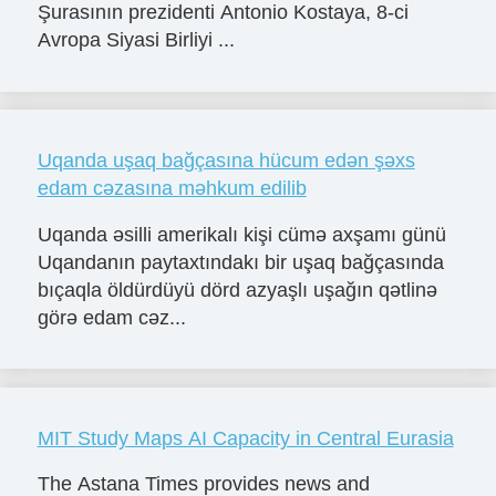
Şurasının prezidenti Antonio Kostaya, 8-ci
Avropa Siyasi Birliyi ...
Uqanda uşaq bağçasına hücum edən şəxs
edam cəzasına məhkum edilib
Uqanda əsilli amerikalı kişi cümə axşamı günü
Uqandanın paytaxtındakı bir uşaq bağçasında
bıçaqla öldürdüyü dörd azyaşlı uşağın qətlinə
görə edam cəz...
MIT Study Maps AI Capacity in Central Eurasia
The Astana Times provides news and