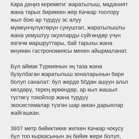
Кара деңиз керемети: жаратылыш, маданият
жана тарых бириккен жер Качкар тоолору
жыл бою ар түрдүү эс алуу
мүмкүнчүлүктөрүн сунуштап, жаратылышты
жана укмуштуу окуяларды сүйгөндөр үчүн
өзгөчө маршруттары, бай тарыхы жана
өнүккөн гастрономиясы менен айырмаланат.
Бул аймак Түркиянын эң таза жана
бузулбаган жаратылыш зоналарынын бири
болуп саналат: бул жерде 50дөн ашуун альп
көлдөрү, терең өрөөндөр, ар кыл жашыл
түстөгү токойлор жана түрдүү
экосистемалар түзгөн шар аккан дарыялар
жайгашкан.
3937 метр бийиктикке жеткен Качкар чокусу
бул тоо кыркасынын эң бийик жери болуп,