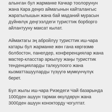
алынган бул жарманке Качкар тоолорунун
жана Кара деңиз аймагынын кайталангыс
жаратылышын жана бай маданий мурасын
дүйнөлүк деңгээлдеги туристтик борборго
айлантууну максат кылат.
Аймактагы эң абройлуу туристтик иш-чара
катары бул жарманке жөн гана көргөзмө
болбостон, панелдер, конференциялар жана
мастер-класстар аркылуу жаңы туристтик
тенденцияларды талкуулоого жана
кызматташууларды түзүүгө мүмкүнчүлүк
берет.
Бул жылы иш-чара Ризедеги Чай базарында
1000ден ашуун тармак өкүлдөрүн жана
3000ден ашуун конокторду чогултат.