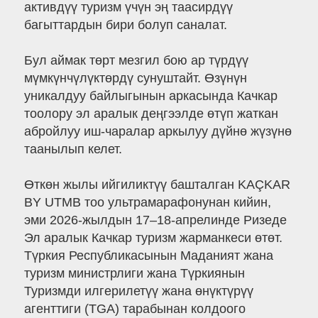
активдүү туризм үчүн эң таасирдүү
багыттардын бири болуп саналат.
Бул аймак төрт мезгил бою ар түрдүү
мүмкүнчүлүктөрдү сунуштайт. Өзүнүн
уникалдуу байлыгынын аркасында Качкар
тоолору эл аралык деңгээлде өтүп жаткан
абройлуу иш-чаралар аркылуу дүйнө жүзүнө
таанылып келет.
Өткөн жылы ийгиликтүү башталган KAÇKAR
BY UTMB тоо ультрамарафонунан кийин,
эми 2026-жылдын 17–18-апрелинде Ризеде
Эл аралык Качкар туризм жарманкеси өтөт.
Түркия Республикасынын Маданият жана
туризм министрлиги жана Түркиянын
Туризмди илгерилетүү жана өнүктүрүү
агенттиги (TGA) тарабынан колдоого