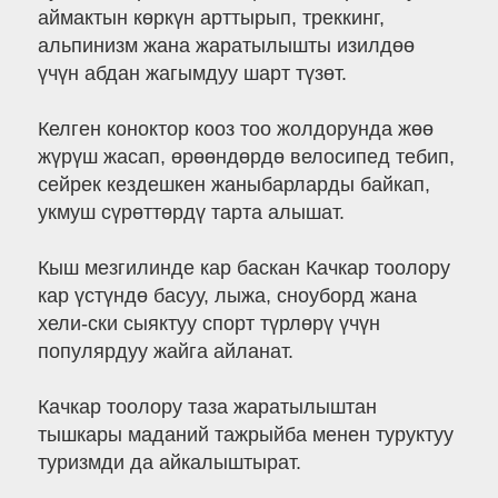
аймактын көркүн арттырып, треккинг,
альпинизм жана жаратылышты изилдөө
үчүн абдан жагымдуу шарт түзөт.
Келген коноктор кооз тоо жолдорунда жөө
жүрүш жасап, өрөөндөрдө велосипед тебип,
сейрек кездешкен жаныбарларды байкап,
укмуш сүрөттөрдү тарта алышат.
Кыш мезгилинде кар баскан Качкар тоолору
кар үстүндө басуу, лыжа, сноуборд жана
хели-ски сыяктуу спорт түрлөрү үчүн
популярдуу жайга айланат.
Качкар тоолору таза жаратылыштан
тышкары маданий тажрыйба менен туруктуу
туризмди да айкалыштырат.