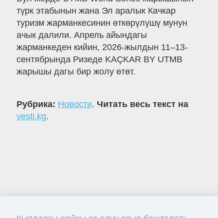
түрк этабынын жана Эл аралык Качкар
туризм жарманкесинин өткөрүлүшү мунун
ачык далили. Апрель айындагы
жарманкеден кийин, 2026-жылдын 11–13-
сентябрында Ризеде KAÇKAR BY UTMB
жарышы дагы бир жолу өтөт.
Рубрика:
Новости
.
Читать весь текст на
vesti.kg
.