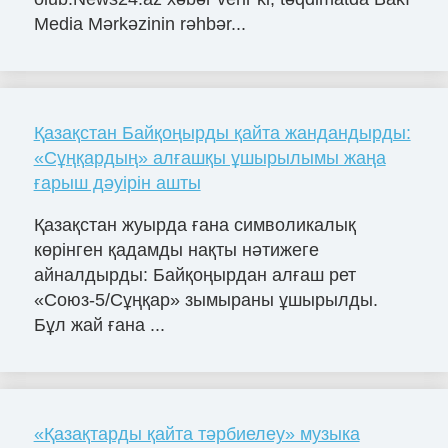
Media Mərkəzinin rəhbər...
Қазақстан Байқоңырды қайта жандандырды:
«Сұңқардың» алғашқы ұшырылымы жаңа
ғарыш дәуірін ашты
Қазақстан жуырда ғана символикалық
көрінген қадамды нақты нәтижеге
айналдырды: Байқоңырдан алғаш рет
«Союз-5/Сұңқар» зымыраны ұшырылды.
Бұл жай ғана ...
«Қазақтарды қайта тәрбиелеу» музыка