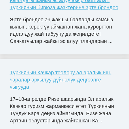
Кыялдагы жайкы эс алуу азыр башталат:
Түркиянын бирюза жээктерине эрте брондоо
Эрте брондоо эң жакшы бааларды камсыз
кылып, керектүү аймактан жана курорттон
идеалдуу жай табууну да жеңилдетет
Саякатчылар жайкы эс алуу пландарын ...
Түркиянын Качкар тоолору эл аралык иш-
чаралар аркылуу дүйнөлүк деңгээлге
чыгууда
17–18-апрелде Ризе шаарында Эл аралык
Качкар туризм жарманкеси өтөт Түркиянын
Түндүк Кара деңиз аймагында, Ризе жана
Артвин облустарында жайгашкан Ка...