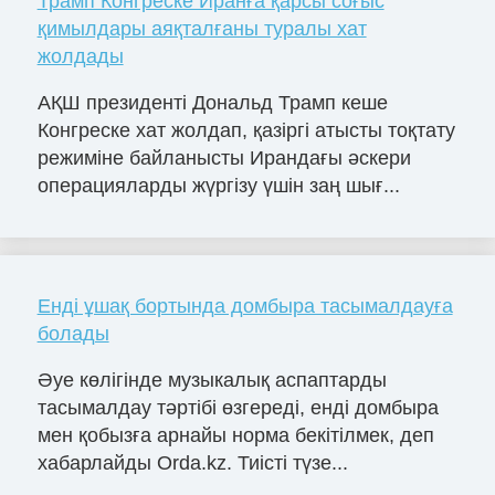
Трамп Конгреске Иранға қарсы соғыс
қимылдары аяқталғаны туралы хат
жолдады
АҚШ президенті Дональд Трамп кеше
Конгреске хат жолдап, қазіргі атысты тоқтату
режиміне байланысты Ирандағы әскери
операцияларды жүргізу үшін заң шығ...
Енді ұшақ бортында домбыра тасымалдауға
болады
Әуе көлігінде музыкалық аспаптарды
тасымалдау тәртібі өзгереді, енді домбыра
мен қобызға арнайы норма бекітілмек, деп
хабарлайды Orda.kz. Тиісті түзе...