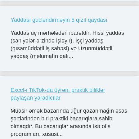
Yaddaşı gücləndirməyin 5 qızıl qaydası
Yaddaş üç mərhələdən ibarətdir: Hissi yaddaş
(saniyələr ərzində işləyir), İşçi yaddaş
(qısamüddətli iş sahəsi) və Uzunmüddətli
yaddaş (məlumatın qalı...
Excel-i TikTok-da öyrən: praktik biliklər
paylaşan yaradıcılar
Müasir əmək bazarında uğur qazanmağın əsas
şərtlərindən biri praktiki bacarıqlara sahib
olmaqdır. Bu bacarıqlar arasında isə ofis
proqramları, xüsusi...