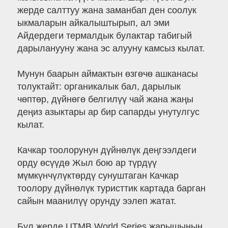
жерде салттуу жана заманбап ден соолук
ыкмаларын айкалыштырып, ал эми
Айдердеги термалдык булактар табигый
дарыланууну жана эс алууну камсыз кылат.
Мунун баарын аймактын өзгөчө ашканасы
толуктайт: органикалык бал, дарылык
чөптөр, дүйнөгө белгилүү чай жана жаңы
деңиз азыктары ар бир сапарды унутулгус
кылат.
Качкар тоолорунун дүйнөлүк деңгээлдеги
орду өсүүдө Жыл бою ар түрдүү
мүмкүнчүлүктөрдү сунуштаган Качкар
тоолору дүйнөлүк туристтик картада барган
сайын маанилүү орунду ээлеп жатат.
Бул жерде UTMB World Series жарышынын