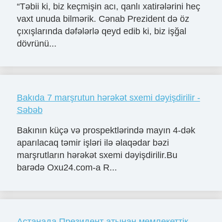
“Təbii ki, biz keçmişin acı, qanlı xatirələrini heç
vaxt unuda bilmərik. Cənab Prezident də öz
çıxışlarında dəfələrlə qeyd edib ki, biz işğal
dövrünü...
Bakıda 7 marşrutun hərəkət sxemi dəyişdirilir -
Səbəb
Bakının küçə və prospektlərində mayın 4-dək
aparılacaq təmir işləri ilə əlaqədar bəzi
marşrutların hərəkət sxemi dəyişdirilir.Bu
barədə Oxu24.com-a R...
Астанада Президент атынан мемлекеттік