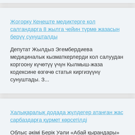
Жогорку Кеңеште медиктерге кол
салгандарга 8 жылга чейин түрмө жазасын
берүү сунушталды
Депутат Жылдыз Эгембердиева
медициналык кызматкерлерди кол салуудан
коргоону күчөтүү үчүн Кылмыш-жаза
кодексине өзгөчө статья киргизүүнү
сунуштады. З...
Халықаралық додада жүлдегер атанған жас
сарбаздарға құрмет көрсетілді
Облыс әкімі Берік Уәли «Абай қырандары»