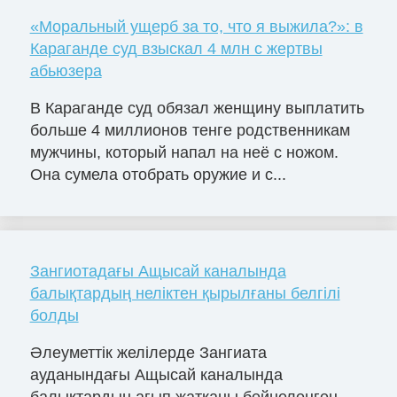
«Моральный ущерб за то, что я выжила?»: в
Караганде суд взыскал 4 млн с жертвы
абьюзера
В Караганде суд обязал женщину выплатить
больше 4 миллионов тенге родственникам
мужчины, который напал на неё с ножом.
Она сумела отобрать оружие и с...
Зангиотадағы Ащысай каналында
балықтардың неліктен қырылғаны белгілі
болды
Әлеуметтік желілерде Зангиата
ауданындағы Ащысай каналында
балықтардың ағып жатқаны бейнеленген