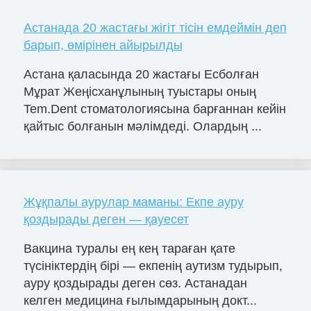
Астанада 20 жастағы жігіт тісін емдеймін деп
барып, өмірінен айырылды
Астана қаласында 20 жастағы Есболған
Мұрат Жеңісханұлының туыстары оның
Tem.Dent стоматологиясына барғаннан кейін
қайтыс болғанын мәлімдеді. Олардың ...
Жұқпалы аурулар маманы: Екпе ауру
қоздырады деген — қауесет
Вакцина туралы ең кең тараған қате
түсініктердің бірі — екпенің аутизм тудырып,
ауру қоздырады деген сөз. Астанадан
келген медицина ғылымдарының докт...