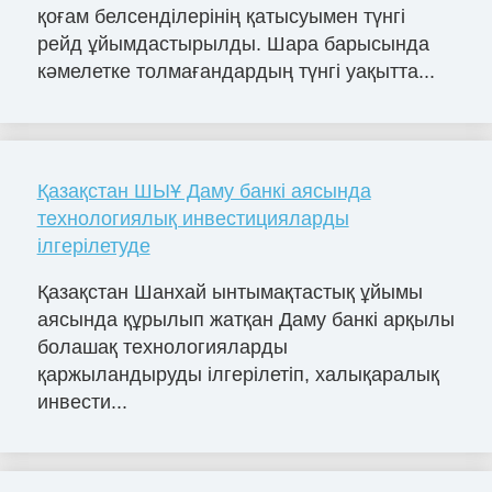
қоғам белсенділерінің қатысуымен түнгі
рейд ұйымдастырылды. Шара барысында
кәмелетке толмағандардың түнгі уақытта...
Қазақстан ШЫҰ Даму банкі аясында
технологиялық инвестицияларды
ілгерілетуде
Қазақстан Шанхай ынтымақтастық ұйымы
аясында құрылып жатқан Даму банкі арқылы
болашақ технологияларды
қаржыландыруды ілгерілетіп, халықаралық
инвести...