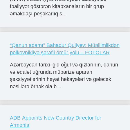
fəaliyyət göstərən kitabxanaların bir qrup
əməkdaşı peşəkarlıq s...
“Qanun adamı” Bahadur Quliyev: Müəllimlikdən
polkovnikliyə şərəfli ömür yolu – FOTOLAR
Azərbaycan tarixi igid oğul və qızlarının, qanun
və ədalət uğrunda mübarizə aparan
şəxsiyyətlərinin həyat hekayələri və gələcək
nəsillərə örnək ola b...
ADB Appoints New Country Director for
Armenia