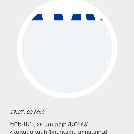
17:37, 03 Май.
ԵՐԵՎԱՆ, 29 ապրիլի․/ԱՌԿԱ/․
Հայաստանի ֆոնդային բորսայում