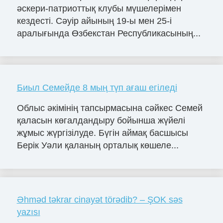
әскери-патриоттық клубы мүшелерімен
кездесті. Сәуір айының 19-ы мен 25-і
аралығында Өзбекстан Республикасының...
Биыл Семейде 8 мың түп ағаш егіледі
Облыс әкімінің тапсырмасына сәйкес Семей
қаласын көгалдандыру бойынша жүйелі
жұмыс жүргізілуде. Бүгін аймақ басшысы
Берік Уәли қаланың орталық көшеле...
Əhməd təkrar cinayət törədib? – ŞOK səs
yazısı