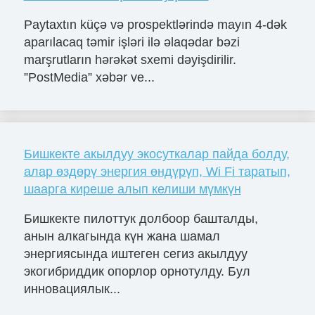
Paytaxtın küçə və prospektlərində mayın 4-dək
aparılacaq təmir işləri ilə əlaqədar bəzi
marşrutların hərəkət sxemi dəyişdirilir.
”PostMedia” xəbər ve...
Бишкекте акылдуу экосуткалар пайда болду,
алар өздөрү энергия өндүрүп, Wi Fi таратып,
шаарга киреше алып келиши мүмкүн
Бишкекте пилоттук долбоор башталды,
анын алкагында күн жана шамал
энергиясында иштеген сегиз акылдуу
экогибриддик опорлор орнотулду. Бул
инновациялык...