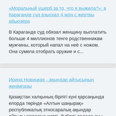
«Моральный ущерб за то, что я выжила?»: в
Караганде суд взыскал 4 млн с жертвы
абьюзера
В Караганде суд обязал женщину выплатить
больше 4 миллионов тенге родственникам
мужчины, который напал на неё с ножом.
Она сумела отобрать оружие и с...
Ирина Новицкая - ақындар айтысының
жеңімпазы
Қазақстан халқының бірлігі күні қарсаңында
елорда төрінде «Алтын шаңырақ»
республикалық этносаралық ақындар