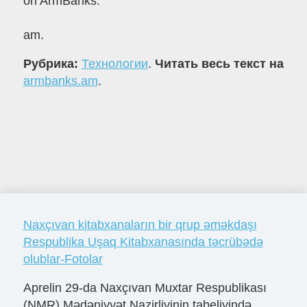
on ArmBanks.
am.
Рубрика:
Технологии
.
Читать весь текст на
armbanks.am
.
Naxçıvan kitabxanaların bir qrup əməkdaşı
Respublika Uşaq Kitabxanasında təcrübədə
olublar-Fotolar
Aprelin 29-da Naxçıvan Muxtar Respublikası
(NMR) Mədəniyyət Nazirliyinin tabeliyində