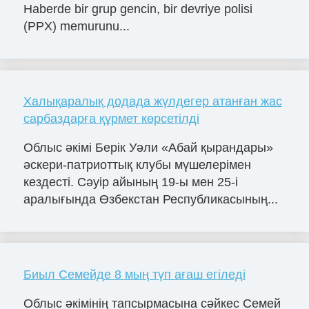
Haberde bir grup gencin, bir devriye polisi
(PPX) memurunu...
Халықаралық додада жүлдегер атанған жас
сарбаздарға құрмет көрсетілді
Облыс әкімі Берік Уәли «Абай қырандары»
әскери-патриоттық клубы мүшелерімен
кездесті. Сәуір айының 19-ы мен 25-і
аралығында Өзбекстан Республикасының...
Биыл Семейде 8 мың түп ағаш егіледі
Облыс әкімінің тапсырмасына сәйкес Семей