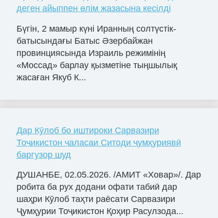
деген айыппен өлім жазасына кесілді
Бүгін, 2 мамыр күні Иранның солтүстік-
батысындағы Батыс Әзербайжан
провинциясында Израиль режимінің
«Моссад» барлау қызметіне тыңшылық
жасаған Якуб К...
Дар Кӯлоб бо иштироки Сарвазири
Тоҷикистон ҷаласаи Ситоди ҷумҳуриявӣ
баргузор шуд
ДУШАНБЕ, 02.05.2026. /АМИТ «Ховар»/. Дар
робита ба рух додани офати табиӣ дар
шаҳри Кӯлоб таҳти раёсати Сарвазири
Ҷумҳурии Тоҷикистон Қоҳир Расулзода...