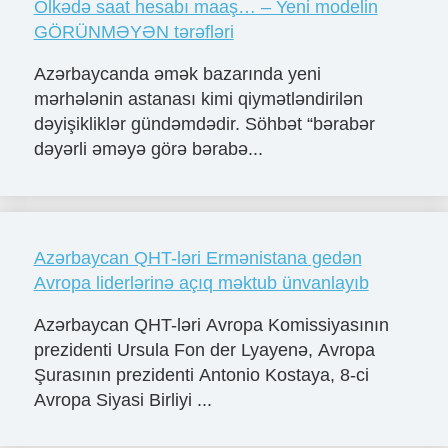
Ölkədə saat hesabı maaş… – Yeni modelin
GÖRÜNMƏYƏN tərəfləri
Azərbaycanda əmək bazarında yeni
mərhələnin astanası kimi qiymətləndirilən
dəyişikliklər gündəmdədir. Söhbət “bərabər
dəyərli əməyə görə bərabə...
Azərbaycan QHT-ləri Ermənistana gedən
Avropa liderlərinə açıq məktub ünvanlayıb
Azərbaycan QHT-ləri Avropa Komissiyasının
prezidenti Ursula Fon der Lyayenə, Avropa
Şurasının prezidenti Antonio Kostaya, 8-ci
Avropa Siyasi Birliyi ...