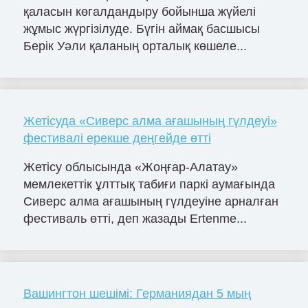
қаласын көгалдандыру бойынша жүйелі
жұмыс жүргізілуде. Бүгін аймақ басшысы
Берік Уәли қаланың орталық көшеле...
Жетісуда «Сиверс алма ағашының гүлдеуі»
фестивалі ерекше деңгейде өтті
Жетісу облысында «Жоңғар-Алатау»
мемлекеттік ұлттық табиғи паркі аумағында
Сиверс алма ағашының гүлдеуіне арналған
фестиваль өтті, деп жазады Ertenme...
Вашингтон шешімі: Германиядан 5 мың