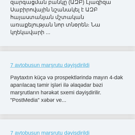
զարգացման բանկը (ԱԶԲ) Լյազիզա
Սաբիրովային նշանակել է ԱԶԲ
հայաստանյան մշտական
առաքելության նոր տնօրեն։ Նա
կղեկավարի ...
7 avtobusun marşrutu dəyişdirildi
Paytaxtın küçə və prospektlərində mayın 4-dək
aparılacaq təmir işləri ilə əlaqədar bəzi
marşrutların hərəkət sxemi dəyişdirilir.
”PostMedia” xəbər ve...
7 avtobusun marşrutu dəyişdirildi