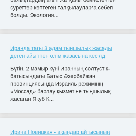
суреттер көптеген талқылауларға себеп
болды. Экология...
Иранда тағы 3 адам тыңшылық жасады
деген айыппен өлім жазасына кесілді
Бүгін, 2 мамыр күні Иранның солтүстік-
батысындағы Батыс Әзербайжан
провинциясында Израиль режимінің
«Моссад» барлау қызметіне тыңшылық
жасаған Якуб К...
Ирина Новицкая - ақындар айтысының