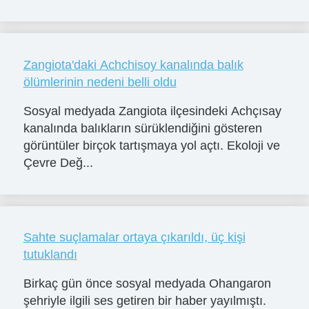
Zangiota'daki Achchisoy kanalında balık
ölümlerinin nedeni belli oldu
Sosyal medyada Zangiota ilçesindeki Achçısay
kanalında balıkların sürüklendiğini gösteren
görüntüler birçok tartışmaya yol açtı. Ekoloji ve
Çevre Değ...
Sahte suçlamalar ortaya çıkarıldı, üç kişi
tutuklandı
Birkaç gün önce sosyal medyada Ohangaron
şehriyle ilgili ses getiren bir haber yayılmıştı.