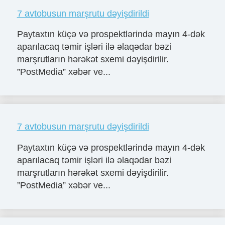
7 avtobusun marşrutu dəyişdirildi
Paytaxtın küçə və prospektlərində mayın 4-dək
aparılacaq təmir işləri ilə əlaqədar bəzi
marşrutların hərəkət sxemi dəyişdirilir.
”PostMedia” xəbər ve...
7 avtobusun marşrutu dəyişdirildi
Paytaxtın küçə və prospektlərində mayın 4-dək
aparılacaq təmir işləri ilə əlaqədar bəzi
marşrutların hərəkət sxemi dəyişdirilir.
”PostMedia” xəbər ve...