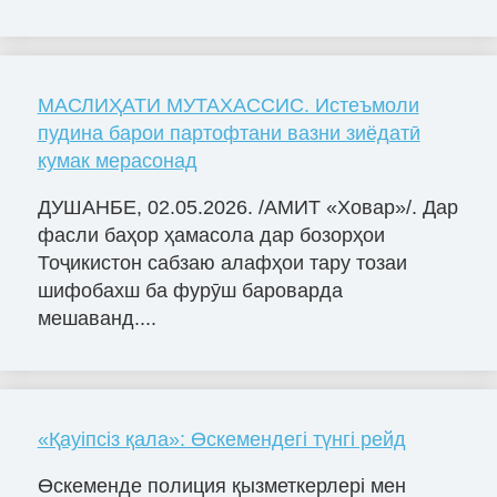
МАСЛИҲАТИ МУТАХАССИС. Истеъмоли
пудина барои партофтани вазни зиёдатӣ
кумак мерасонад
ДУШАНБЕ, 02.05.2026. /АМИТ «Ховар»/. Дар
фасли баҳор ҳамасола дар бозорҳои
Тоҷикистон сабзаю алафҳои тару тозаи
шифобахш ба фурӯш бароварда
мешаванд....
«Қауіпсіз қала»: Өскемендегі түнгі рейд
Өскеменде полиция қызметкерлері мен