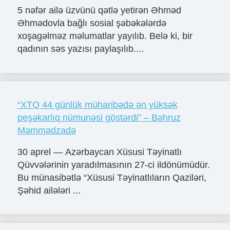
5 nəfər ailə üzvünü qətlə yetirən Əhməd
Əhmədovla bağlı sosial şəbəkələrdə
xoşagəlməz məlumatlar yayılıb. Belə ki, bir
qadının səs yazısı paylaşılıb....
“XTQ 44 günlük müharibədə ən yüksək
peşəkarlıq nümunəsi göstərdi” – Bəhruz
Məmmədzadə
30 aprel — Azərbaycan Xüsusi Təyinatlı
Qüvvələrinin yaradılmasının 27-ci ildönümüdür.
Bu münasibətlə “Xüsusi Təyinatlıların Qaziləri,
Şəhid ailələri ...