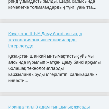
рейд ұйымдастырылды. Шара барысында
кәмелетке толмағандардың түнгі уақытта...
Қазақстан ШЫҰ Даму банкі аясында
технологиялық инвестицияларды
ілгерілетуде
Қазақстан Шанхай ынтымақтастық ұйымы
аясында құрылып жатқан Даму банкі арқылы
болашақ технологияларды
қаржыландыруды ілгерілетіп, халықаралық
инвести...
Иранда тағы 3 адам тыңшылық жасады