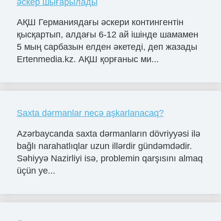
әскер шығарылады
АҚШ Германиядағы әскери контингентін
қысқартып, алдағы 6-12 ай ішінде шамамен
5 мың сарбазын елден әкетеді, деп жазады
Ertenmedia.kz. АҚШ қорғаныс ми...
Saxta dərmanlar necə aşkarlanacaq?
Azərbaycanda saxta dərmanların dövriyyəsi ilə
bağlı narahatlıqlar uzun illərdir gündəmdədir.
Səhiyyə Nazirliyi isə, problemin qarşısını almaq
üçün ye...