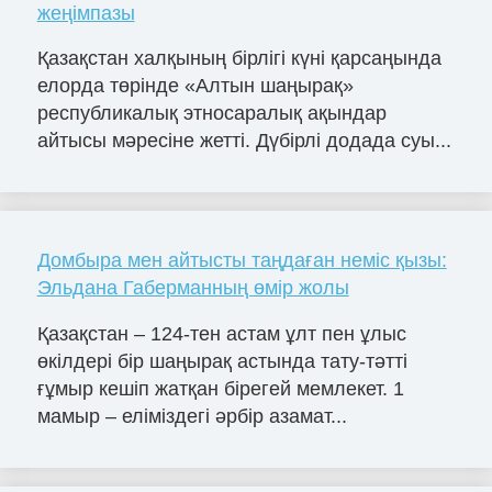
жеңімпазы
Қазақстан халқының бірлігі күні қарсаңында
елорда төрінде «Алтын шаңырақ»
республикалық этносаралық ақындар
айтысы мәресіне жетті. Дүбірлі додада суы...
Домбыра мен айтысты таңдаған неміс қызы:
Эльдана Габерманның өмір жолы
Қазақстан – 124-тен астам ұлт пен ұлыс
өкілдері бір шаңырақ астында тату-тәтті
ғұмыр кешіп жатқан бірегей мемлекет. 1
мамыр – еліміздегі әрбір азамат...