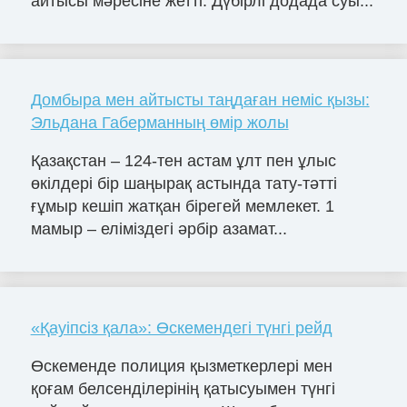
айтысы мәресіне жетті. Дүбірлі додада суы...
Домбыра мен айтысты таңдаған неміс қызы:
Эльдана Габерманның өмір жолы
Қазақстан – 124-тен астам ұлт пен ұлыс
өкілдері бір шаңырақ астында тату-тәтті
ғұмыр кешіп жатқан бірегей мемлекет. 1
мамыр – еліміздегі әрбір азамат...
«Қауіпсіз қала»: Өскемендегі түнгі рейд
Өскеменде полиция қызметкерлері мен
қоғам белсенділерінің қатысуымен түнгі