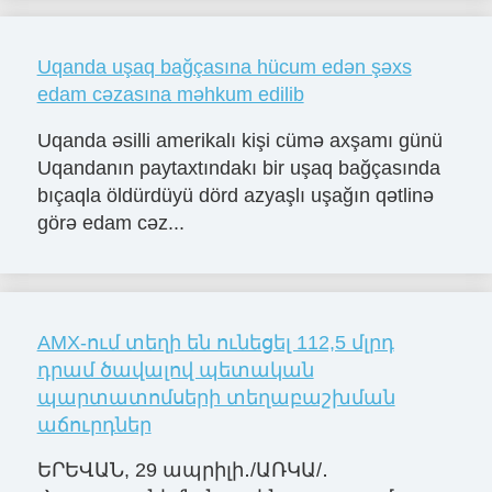
Uqanda uşaq bağçasına hücum edən şəxs
edam cəzasına məhkum edilib
Uqanda əsilli amerikalı kişi cümə axşamı günü
Uqandanın paytaxtındakı bir uşaq bağçasında
bıçaqla öldürdüyü dörd azyaşlı uşağın qətlinə
görə edam cəz...
AMX-ում տեղի են ունեցել 112,5 մլրդ
դրամ ծավալով պետական
պարտատոմսերի տեղաբաշխման
աճուրդներ
ԵՐԵՎԱՆ, 29 ապրիլի․/ԱՌԿԱ/․