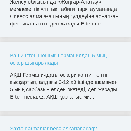
Жетісу облысында «Жоңғар-Алатау»
мемлекеттік ұлттық табиғи паркі аумағында
Сиверс алма ағашының гүлдеуіне арналған
фестиваль өтті, деп жазады Ertenme...
Вашингтон шешімі: Германиядан 5 мың
әскер шығарылады
АҚШ Германиядағы әскери контингентін
қысқартып, алдағы 6-12 ай ішінде шамамен
5 мың сарбазын елден әкетеді, деп жазады
Ertenmedia.kz. АҚШ қорғаныс ми...
Saxta dərmanlar necə aşkarlanacaq?