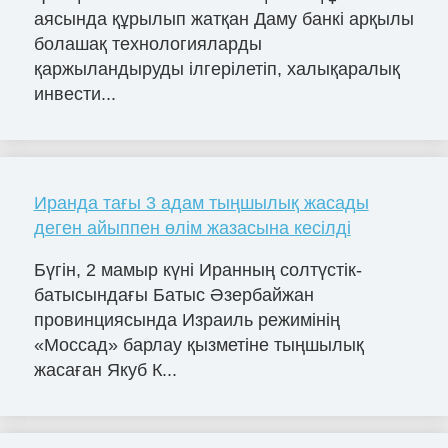
аясында құрылып жатқан Даму банкі арқылы
болашақ технологияларды
қаржыландыруды ілгерілетіп, халықаралық
инвести...
Иранда тағы 3 адам тыңшылық жасады
деген айыппен өлім жазасына кесілді
Бүгін, 2 мамыр күні Иранның солтүстік-
батысындағы Батыс Әзербайжан
провинциясында Израиль режимінің
«Моссад» барлау қызметіне тыңшылық
жасаған Якуб К...