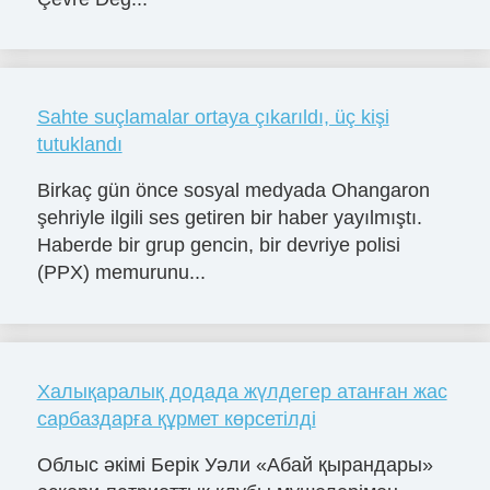
Sahte suçlamalar ortaya çıkarıldı, üç kişi
tutuklandı
Birkaç gün önce sosyal medyada Ohangaron
şehriyle ilgili ses getiren bir haber yayılmıştı.
Haberde bir grup gencin, bir devriye polisi
(PPX) memurunu...
Халықаралық додада жүлдегер атанған жас
сарбаздарға құрмет көрсетілді
Облыс әкімі Берік Уәли «Абай қырандары»