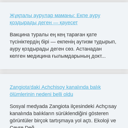
Жұқпалы аурулар маманы: Екпе ауру
қоздырады деген — қауесет
Вакцина туралы ең кең тараған қате
түсініктердің бірі — екпенің аутизм тудырып,
ауру қоздырады деген сөз. Астанадан
келген медицина ғылымдарының докт...
Zangiota'daki Achchisoy kanalında balık
ölümlerinin nedeni belli oldu
Sosyal medyada Zangiota ilçesindeki Achçısay
kanalında balıkların sürüklendiğini gösteren
görüntüler birçok tartışmaya yol açtı. Ekoloji ve
Çevre Değ...