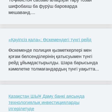
Тоҷикистон сабзаю алафҳои тару тозаи
шифобахш ба фурӯш бароварда
мешаванд....
«Қауіпсіз қала»: Өскемендегі түнгі рейд
Өскеменде полиция қызметкерлері мен
қоғам белсенділерінің қатысуымен түнгі
рейд ұйымдастырылды. Шара барысында
кәмелетке толмағандардың түнгі уақытта...
Қазақстан ШЫҰ Даму банкі аясында
технологиялық инвестицияларды
ілгерілетуде