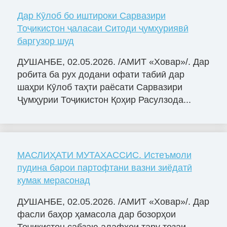
Дар Кӯлоб бо иштироки Сарвазири
Тоҷикистон ҷаласаи Ситоди ҷумҳуриявӣ
баргузор шуд
ДУШАНБЕ, 02.05.2026. /АМИТ «Ховар»/. Дар
робита ба рух додани офати табиӣ дар
шаҳри Кӯлоб таҳти раёсати Сарвазири
Ҷумҳурии Тоҷикистон Қоҳир Расулзода...
МАСЛИҲАТИ МУТАХАССИС. Истеъмоли
пудина барои партофтани вазни зиёдатӣ
кумак мерасонад
ДУШАНБЕ, 02.05.2026. /АМИТ «Ховар»/. Дар
фасли баҳор ҳамасола дар бозорҳои