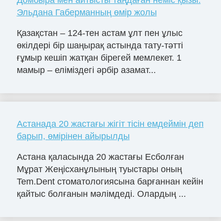
Домбыра мен айтысты таңдаған неміс қызы:
Эльдана Габерманның өмір жолы
Қазақстан – 124-тен астам ұлт пен ұлыс
өкілдері бір шаңырақ астында тату-тәтті
ғұмыр кешіп жатқан бірегей мемлекет. 1
мамыр – еліміздегі әрбір азамат...
Астанада 20 жастағы жігіт тісін емдеймін деп
барып, өмірінен айырылды
Астана қаласында 20 жастағы Есболған
Мұрат Жеңісханұлының туыстары оның
Tem.Dent стоматологиясына барғаннан кейін
қайтыс болғанын мәлімдеді. Олардың ...