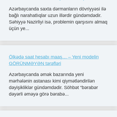
Azərbaycanda saxta dərmanların dövriyyəsi ilə
bağlı narahatlıqlar uzun illərdir gündəmdədir.
Səhiyyə Nazirliyi isə, problemin qarşısını almaq
üçün ye...
Ölkədə saat hesabı maaş… – Yeni modelin
GÖRÜNMƏYƏN tərəfləri
Azərbaycanda əmək bazarında yeni
mərhələnin astanası kimi qiymətləndirilən
dəyişikliklər gündəmdədir. Söhbət “bərabər
dəyərli əməyə görə bərabə...