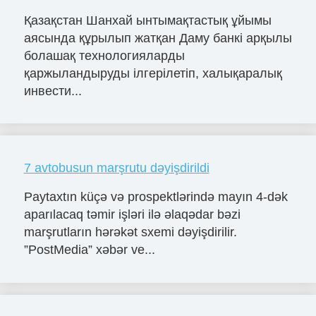
Қазақстан Шанхай ынтымақтастық ұйымы
аясында құрылып жатқан Даму банкі арқылы
болашақ технологияларды
қаржыландыруды ілгерілетіп, халықаралық
инвести...
7 avtobusun marşrutu dəyişdirildi
Paytaxtın küçə və prospektlərində mayın 4-dək
aparılacaq təmir işləri ilə əlaqədar bəzi
marşrutların hərəkət sxemi dəyişdirilir.
”PostMedia” xəbər ve...