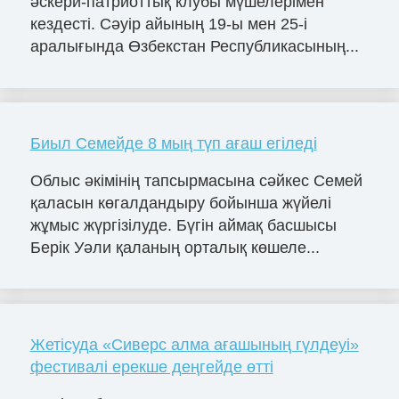
әскери-патриоттық клубы мүшелерімен
кездесті. Сәуір айының 19-ы мен 25-і
аралығында Өзбекстан Республикасының...
Биыл Семейде 8 мың түп ағаш егіледі
Облыс әкімінің тапсырмасына сәйкес Семей
қаласын көгалдандыру бойынша жүйелі
жұмыс жүргізілуде. Бүгін аймақ басшысы
Берік Уәли қаланың орталық көшеле...
Жетісуда «Сиверс алма ағашының гүлдеуі»
фестивалі ерекше деңгейде өтті