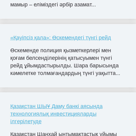
мамыр – еліміздегі әрбір азамат...
«Қауіпсіз қала»: Өскемендегі түнгі рейд
Өскеменде полиция қызметкерлері мен
қоғам белсенділерінің қатысуымен түнгі
рейд ұйымдастырылды. Шара барысында
кәмелетке толмағандардың түнгі уақытта...
Қазақстан ШЫҰ Даму банкі аясында
технологиялық инвестицияларды
ілгерілетуде
Қазақстан Шанхай ынтымақтастық ұйымы