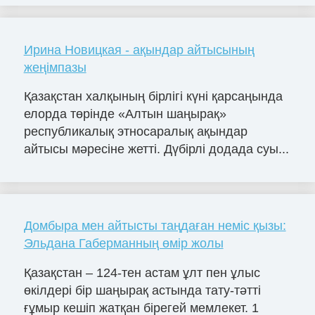
Ирина Новицкая - ақындар айтысының
жеңімпазы
Қазақстан халқының бірлігі күні қарсаңында
елорда төрінде «Алтын шаңырақ»
республикалық этносаралық ақындар
айтысы мәресіне жетті. Дүбірлі додада суы...
Домбыра мен айтысты таңдаған неміс қызы:
Эльдана Габерманның өмір жолы
Қазақстан – 124-тен астам ұлт пен ұлыс
өкілдері бір шаңырақ астында тату-тәтті
ғұмыр кешіп жатқан бірегей мемлекет. 1