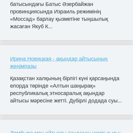
батысындағы Батыс Әзербайжан
провинциясында Израиль режимінің
«Моссад» барлау қызметіне тыңшылық
жасаған Якуб К...
Ирина Новицкая - ақындар айтысының
жеңімпазы
Қазақстан халқының бірлігі күні қарсаңында
елорда төрінде «Алтын шаңырақ»
республикалық этносаралық ақындар
айтысы мәресіне жетті. Дүбірлі додада суы...