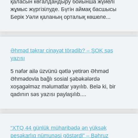
қаласын көгалдандыру бойынша жүйелі
жұмыс жүргізілуде. Бүгін аймақ басшысы
Берік Уәли қаланың орталық көшеле...
Əhməd təkrar cinayət törədib? – ŞOK səs
yazısı
5 nəfər ailə üzvünü qətlə yetirən Əhməd
Əhmədovla bağlı sosial şəbəkələrdə
xoşagəlməz məlumatlar yayılıb. Belə ki, bir
qadının səs yazısı paylaşılıb....
“XTQ 44 günlük müharibədə ən yüksək
peşəkarlıq nümunəsi göstərdi” – Bəhruz