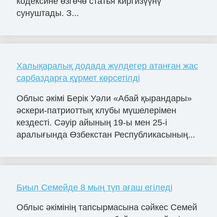
кодексине өзгөчө статья киргизүүнү
сунуштады. З...
Халықаралық додада жүлдегер атанған жас
сарбаздарға құрмет көрсетілді
Облыс әкімі Берік Уәли «Абай қырандары»
әскери-патриоттық клубы мүшелерімен
кездесті. Сәуір айының 19-ы мен 25-і
аралығында Өзбекстан Республикасының...
Биыл Семейде 8 мың түп ағаш егіледі
Облыс әкімінің тапсырмасына сәйкес Семей