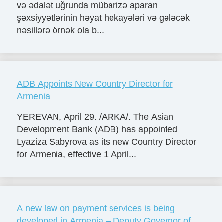
və ədalət uğrunda mübarizə aparan
şəxsiyyətlərinin həyat hekayələri və gələcək
nəsillərə örnək ola b...
ADB Appoints New Country Director for
Armenia
YEREVAN, April 29. /ARKA/. The Asian
Development Bank (ADB) has appointed
Lyaziza Sabyrova as its new Country Director
for Armenia, effective 1 April...
A new law on payment services is being
developed in Armenia – Deputy Governor of