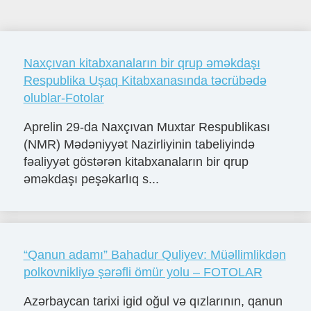
Naxçıvan kitabxanaların bir qrup əməkdaşı
Respublika Uşaq Kitabxanasında təcrübədə
olublar-Fotolar
Aprelin 29-da Naxçıvan Muxtar Respublikası
(NMR) Mədəniyyət Nazirliyinin tabeliyində
fəaliyyət göstərən kitabxanaların bir qrup
əməkdaşı peşəkarlıq s...
“Qanun adamı” Bahadur Quliyev: Müəllimlikdən
polkovnikliyə şərəfli ömür yolu – FOTOLAR
Azərbaycan tarixi igid oğul və qızlarının, qanun