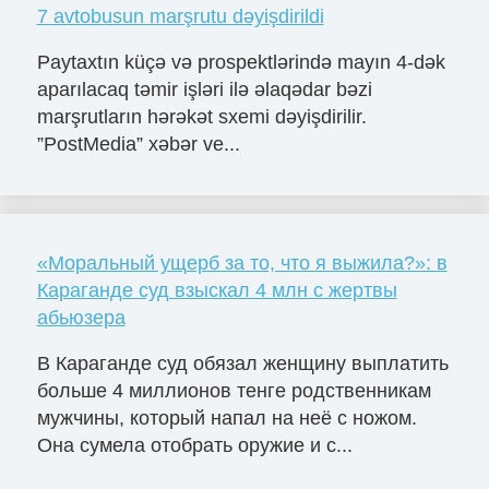
7 avtobusun marşrutu dəyişdirildi
Paytaxtın küçə və prospektlərində mayın 4-dək
aparılacaq təmir işləri ilə əlaqədar bəzi
marşrutların hərəkət sxemi dəyişdirilir.
”PostMedia” xəbər ve...
«Моральный ущерб за то, что я выжила?»: в
Караганде суд взыскал 4 млн с жертвы
абьюзера
В Караганде суд обязал женщину выплатить
больше 4 миллионов тенге родственникам
мужчины, который напал на неё с ножом.
Она сумела отобрать оружие и с...