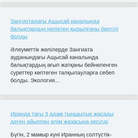
Зангиотадағы Ащысай каналында
балықтардың неліктен қырылғаны белгілі
болды
Әлеуметтік желілерде Зангиата
ауданындағы Ащысай каналында
балықтардың ағып жатқаны бейнеленген
суреттер көптеген талқылауларға себеп
болды. Экология...
Иранда тағы 3 адам тыңшылық жасады
деген айыппен өлім жазасына кесілді
Бүгін, 2 мамыр күні Иранның солтүстік-