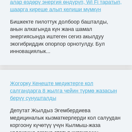
алар өздөрү энергия өндүрүп, Wi Fi таратып,
шаарга киреше алып келиши мүмкүн
Бишкекте пилоттук долбоор башталды,
анын алкагында күн жана шамал
энергиясында иштеген сегиз акылдуу
экогибриддик опорлор орнотулду. Бул
инновациялык...
Жогорку Кеңеште медиктерге кол
салгандарга 8 жылга чейин түрмө жазасын
берүү сунушталды
Депутат Жылдыз Эгембердиева
медициналык кызматкерлерди кол салуудан
коргоону күчөтүү үчүн Кылмыш-жаза