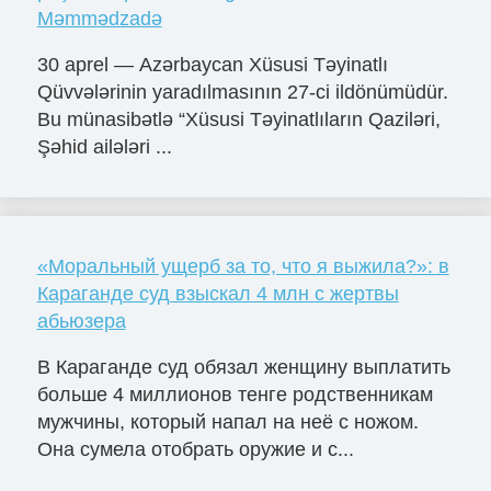
Məmmədzadə
30 aprel — Azərbaycan Xüsusi Təyinatlı
Qüvvələrinin yaradılmasının 27-ci ildönümüdür.
Bu münasibətlə “Xüsusi Təyinatlıların Qaziləri,
Şəhid ailələri ...
«Моральный ущерб за то, что я выжила?»: в
Караганде суд взыскал 4 млн с жертвы
абьюзера
В Караганде суд обязал женщину выплатить
больше 4 миллионов тенге родственникам
мужчины, который напал на неё с ножом.
Она сумела отобрать оружие и с...