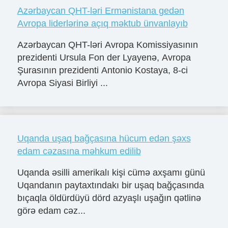
Azərbaycan QHT-ləri Ermənistana gedən
Avropa liderlərinə açıq məktub ünvanlayıb
Azərbaycan QHT-ləri Avropa Komissiyasının
prezidenti Ursula Fon der Lyayenə, Avropa
Şurasının prezidenti Antonio Kostaya, 8-ci
Avropa Siyasi Birliyi ...
Uqanda uşaq bağçasına hücum edən şəxs
edam cəzasına məhkum edilib
Uqanda əsilli amerikalı kişi cümə axşamı günü
Uqandanın paytaxtındakı bir uşaq bağçasında
bıçaqla öldürdüyü dörd azyaşlı uşağın qətlinə
görə edam cəz...