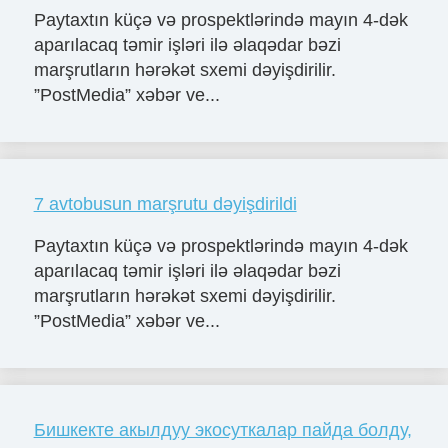
Paytaxtın küçə və prospektlərində mayın 4-dək
aparılacaq təmir işləri ilə əlaqədar bəzi
marşrutların hərəkət sxemi dəyişdirilir.
”PostMedia” xəbər ve...
7 avtobusun marşrutu dəyişdirildi
Paytaxtın küçə və prospektlərində mayın 4-dək
aparılacaq təmir işləri ilə əlaqədar bəzi
marşrutların hərəkət sxemi dəyişdirilir.
”PostMedia” xəbər ve...
Бишкекте акылдуу экосуткалар пайда болду,