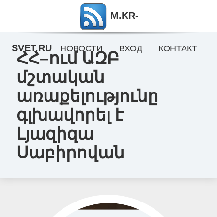
M.KR-
SVET.RU
НОВОСТИ
ВХОД
КОНТАКТ
ՀՀ–ում ԱԶԲ
մշտական
առաքելությունը
գլխավորել է
Լյազիզա
Սաբիրովան