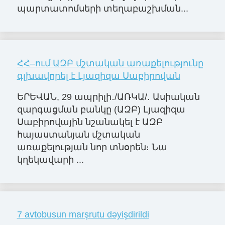
պարտատոմսերի տեղաբաշխման...
ՀՀ–ում ԱԶԲ մշտական առաքելությունը
գլխավորել է Լյազիզա Սաբիրովան
ԵՐԵՎԱՆ, 29 ապրիլի․/ԱՌԿԱ/․ Ասիական
զարգացման բանկը (ԱԶԲ) Լյազիզա
Սաբիրովային նշանակել է ԱԶԲ
հայաստանյան մշտական
առաքելության նոր տնօրեն։ Նա
կղեկավարի ...
7 avtobusun marşrutu dəyişdirildi