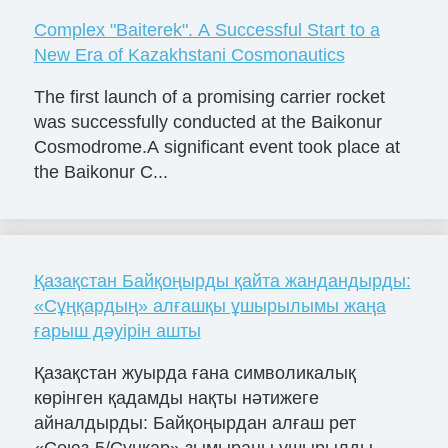
Complex "Baiterek". A Successful Start to a
New Era of Kazakhstani Cosmonautics
The first launch of a promising carrier rocket
was successfully conducted at the Baikonur
Cosmodrome.A significant event took place at
the Baikonur C...
Қазақстан Байқоңырды қайта жандандырды:
«Сұңқардың» алғашқы ұшырылымы жаңа
ғарыш дәуірін ашты
Қазақстан жуырда ғана символикалық
көрінген қадамды нақты нәтижеге
айналдырды: Байқоңырдан алғаш рет
«Союз-5/Сұңқар» зымыраны ұшырылды.