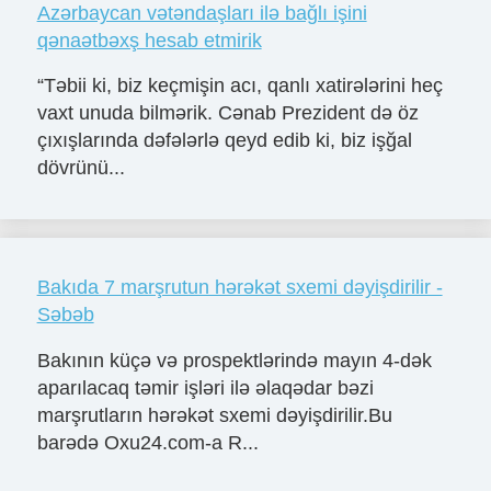
Azərbaycan vətəndaşları ilə bağlı işini
qənaətbəxş hesab etmirik
“Təbii ki, biz keçmişin acı, qanlı xatirələrini heç
vaxt unuda bilmərik. Cənab Prezident də öz
çıxışlarında dəfələrlə qeyd edib ki, biz işğal
dövrünü...
Bakıda 7 marşrutun hərəkət sxemi dəyişdirilir -
Səbəb
Bakının küçə və prospektlərində mayın 4-dək
aparılacaq təmir işləri ilə əlaqədar bəzi
marşrutların hərəkət sxemi dəyişdirilir.Bu
barədə Oxu24.com-a R...