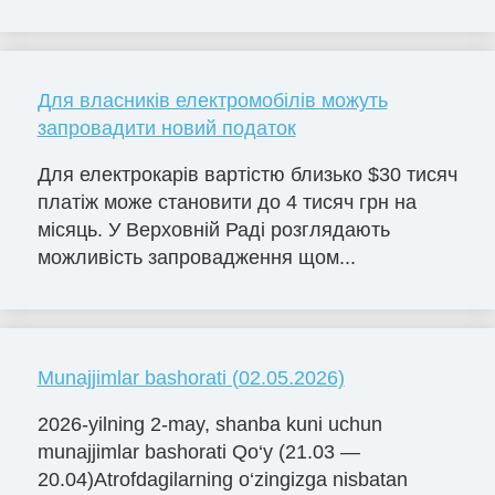
Для власників електромобілів можуть
запровадити новий податок
Для електрокарів вартістю близько $30 тисяч
платіж може становити до 4 тисяч грн на
місяць. У Верховній Раді розглядають
можливість запровадження щом...
Munajjimlar bashorati (02.05.2026)
2026-yilning 2-may, shanba kuni uchun
munajjimlar bashorati Qo‘y (21.03 —
20.04)Atrofdagilarning o‘zingizga nisbatan