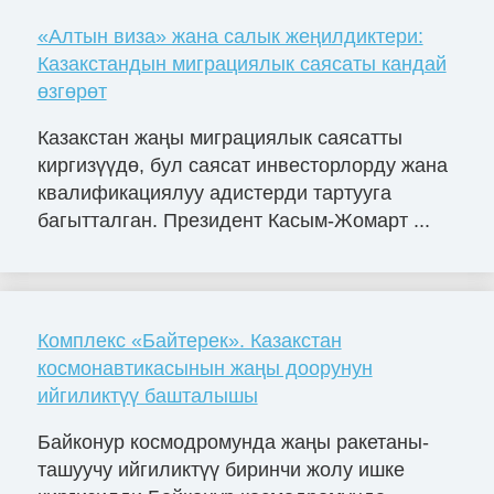
«Алтын виза» жана салык жеңилдиктери:
Казакстандын миграциялык саясаты кандай
өзгөрөт
Казакстан жаңы миграциялык саясатты
киргизүүдө, бул саясат инвесторлорду жана
квалификациялуу адистерди тартууга
багытталган. Президент Касым-Жомарт ...
Комплекс «Байтерек». Казакстан
космонавтикасынын жаңы доорунун
ийгиликтүү башталышы
Байконур космодромунда жаңы ракетаны-
ташуучу ийгиликтүү биринчи жолу ишке