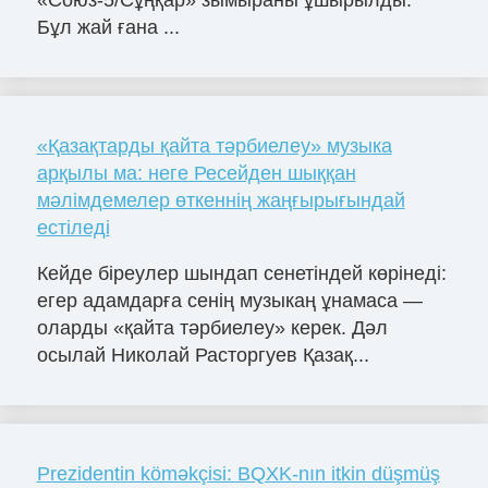
Бұл жай ғана ...
«Қазақтарды қайта тәрбиелеу» музыка
арқылы ма: неге Ресейден шыққан
мәлімдемелер өткеннің жаңғырығындай
естіледі
Кейде біреулер шындап сенетіндей көрінеді:
егер адамдарға сенің музыкаң ұнамаса —
оларды «қайта тәрбиелеу» керек. Дәл
осылай Николай Расторгуев Қазақ...
Prezidentin köməkçisi: BQXK-nın itkin düşmüş