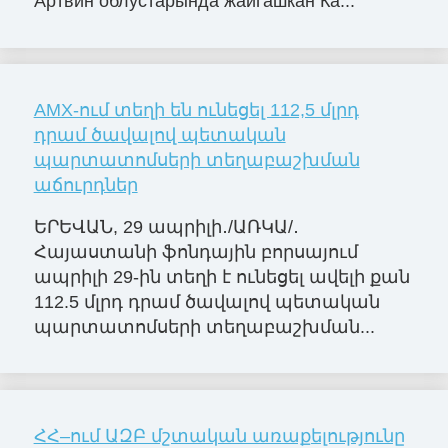
Артвин облустарында жайгашкан Ка...
AMX-ում տեղի են ունեցել 112,5 մլրդ
դրամ ծավալով պետական
պարտատոմսերի տեղաբաշխման
աճուրդներ
ԵՐԵՎԱՆ, 29 ապրիլի․/ԱՌԿԱ/․
Հայաստանի ֆոնդային բորսայում
ապրիլի 29-ին տեղի է ունեցել ավելի քան
112.5 մլրդ դրամ ծավալով պետական
պարտատոմսերի տեղաբաշխման...
ՀՀ–ում ԱԶԲ մշտական առաքելությունը