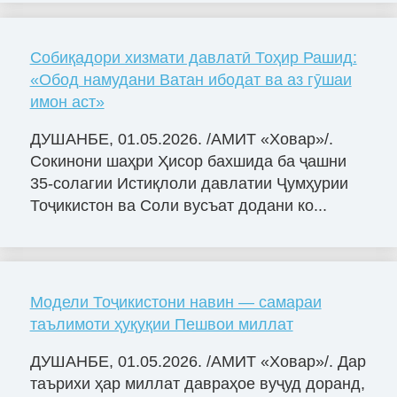
Собиқадори хизмати давлатӣ Тоҳир Рашид:
«Обод намудани Ватан ибодат ва аз гӯшаи
имон аст»
ДУШАНБЕ, 01.05.2026. /АМИТ «Ховар»/.
Сокинони шаҳри Ҳисор бахшида ба ҷашни
35-солагии Истиқлоли давлатии Ҷумҳурии
Тоҷикистон ва Соли вусъат додани ко...
Модели Тоҷикистони навин — самараи
таълимоти ҳуқуқии Пешвои миллат
ДУШАНБЕ, 01.05.2026. /АМИТ «Ховар»/. Дар
таърихи ҳар миллат давраҳое вуҷуд доранд,