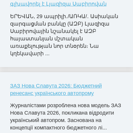
գլխավորել է Լյազիզա Սաբիրովան
ԵՐԵՎԱՆ, 29 ապրիլի․/ԱՌԿԱ/․ Ասիական
զարգացման բանկը (ԱԶԲ) Լյազիզա
Սաբիրովային նշանակել է ԱԶԲ
հայաստանյան մշտական
առաքելության նոր տնօրեն։ Նա
կղեկավարի ...
ЗАЗ Нова Славута 2026: Бюджетний
ренесанс українського автопрому
Журналістами розроблена нова модель ЗАЗ
Нова Славута 2026, покликана відродити
український автопром. Заснована на
концепції компактного бюджетного лі...