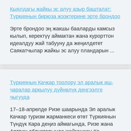
Кыялдагы жайкы эс алуу азыр башталат:
Түркиянын бирюза жээктерине эрте брондоо
Эрте брондоо эң жакшы бааларды камсыз
кылып, керектүү аймактан жана курорттон
идеалдуу жай табууну да жеңилдетет
Саякатчылар жайкы эс алуу пландарын ...
Түркиянын Качкар тоолору эл аралык иш-
чаралар аркылуу дүйнөлүк деңгээлге
чыгууда
17–18-апрелде Ризе шаарында Эл аралык
Качкар туризм жарманкеси өтөт Түркиянын
Түндүк Кара деңиз аймагында, Ризе жана