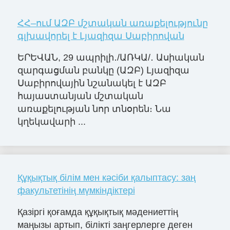
ՀՀ–ում ԱԶԲ մշտական առաքելությունը
գլխավորել է Լյազիզա Սաբիրովան
ԵՐԵՎԱՆ, 29 ապրիլի․/ԱՌԿԱ/․ Ասիական
զարգացման բանկը (ԱԶԲ) Լյազիզա
Սաբիրովային նշանակել է ԱԶԲ
հայաստանյան մշտական
առաքելության նոր տնօրեն։ Նա
կղեկավարի ...
Құқықтық білім мен кәсіби қалыптасу: заң
факультетінің мүмкіндіктері
Қазіргі қоғамда құқықтық мәдениеттің
маңызы артып, білікті заңгерлерге деген