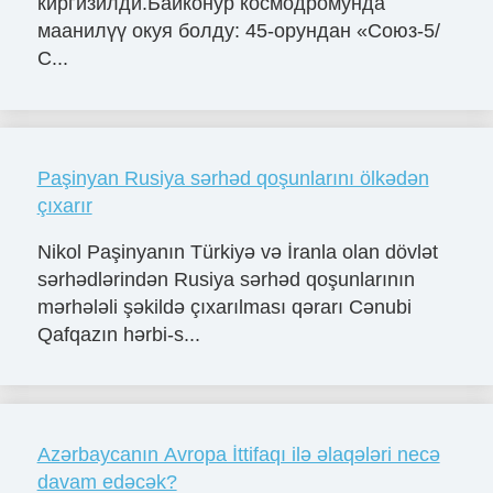
киргизилди.Байконур космодромунда
маанилүү окуя болду: 45-орундан «Союз-5/
С...
Paşinyan Rusiya sərhəd qoşunlarını ölkədən
çıxarır
Nikol Paşinyanın Türkiyə və İranla olan dövlət
sərhədlərindən Rusiya sərhəd qoşunlarının
mərhələli şəkildə çıxarılması qərarı Cənubi
Qafqazın hərbi-s...
Azərbaycanın Avropa İttifaqı ilə əlaqələri necə
davam edəcək?