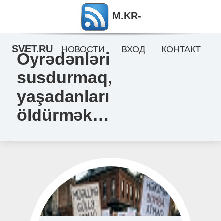
M.KR-
SVET.RU
НОВОСТИ
ВХОД
КОНТАКТ
Öyrədənləri
susdurmaq,
yaşadanları
öldürmək…