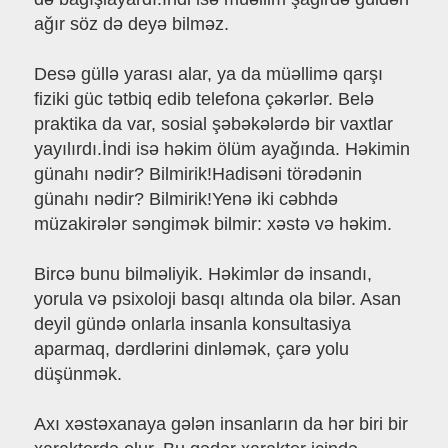
ağır söz də deyə bilməz.
Desə güllə yarası alar, ya da müəllimə qarşı
fiziki güc tətbiq edib telefona çəkərlər. Belə
praktika da var, sosial şəbəkələrdə bir vaxtlar
yayılırdı.İndi isə həkim ölüm ayağında. Həkimin
günahı nədir? Bilmirik!Hadisəni törədənin
günahı nədir? Bilmirik!Yenə iki cəbhdə
müzakirələr səngimək bilmir: xəstə və həkim.
Bircə bunu bilməliyik. Həkimlər də insandı,
yorula və psixoloji basqı altında ola bilər. Asan
deyil gündə onlarla insanla konsultasiya
aparmaq, dərdlərini dinləmək, çarə yolu
düşünmək.
Axı xəstəxanaya gələn insanların da hər biri bir