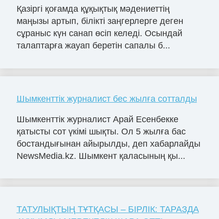
Қазіргі қоғамда құқықтық мәдениеттің
маңызы артып, білікті заңгерлерге деген
сұраныс күн санап өсіп келеді. Осындай
талаптарға жауап беретін сапалы б...
Шымкенттік журналист бес жылға сотталды
Шымкенттік журналист Арай Есенбекке
қатысты сот үкімі шықты. Ол 5 жылға бас
бостандығынан айырылды, деп хабарлайды
NewsMedia.kz. Шымкент қаласының қы...
ТАТУЛЫҚТЫҢ ТҰТҚАСЫ – БІРЛІК: ТАРАЗДА