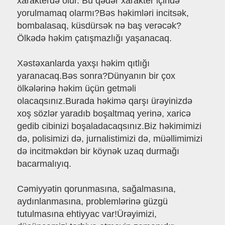
xarakterdə olur. Bu qədər xarakter içində
yorulmamaq olarmı?Bəs həkimləri incitsək,
bombalasaq, küsdürsək nə baş verəcək?
Ölkədə həkim çatışmazlığı yaşanacaq.
Xəstəxanlarda yaxşı həkim qıtlığı
yaranacaq.Bəs sonra?Dünyanın bir çox
ölkələrinə həkim üçün getməli
olacaqsınız.Burada həkimə qarşı ürəyinizdə
xoş sözlər yaradıb boşaltmaq yerinə, xaricə
gedib cibinizi boşaladacaqsınız.Biz həkimimizi
də, polisimizi də, jurnalistimizi də, müəllimimizi
də incitməkdən bir köynək uzaq durmağı
bacarmalıyıq.
Cəmiyyətin qorunmasına, sağalmasına,
aydınlanmasına, problemlərinə güzgü
tutulmasına ehtiyyac var!Ürəyimizi,