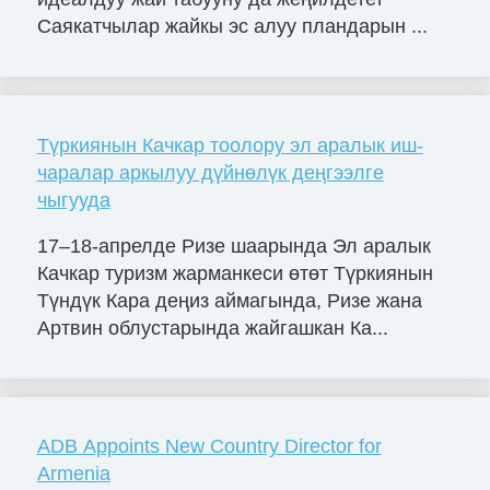
Саякатчылар жайкы эс алуу пландарын ...
Түркиянын Качкар тоолору эл аралык иш-
чаралар аркылуу дүйнөлүк деңгээлге
чыгууда
17–18-апрелде Ризе шаарында Эл аралык
Качкар туризм жарманкеси өтөт Түркиянын
Түндүк Кара деңиз аймагында, Ризе жана
Артвин облустарында жайгашкан Ка...
ADB Appoints New Country Director for
Armenia