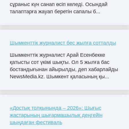
сұраныс күн санап өсіп келеді. Осындай
талаптарға жауап беретін сапалы б...
Шымкенттік журналист бес жылға сотталды
Шымкенттік журналист Арай Есенбекке
қатысты сот үкімі шықты. Ол 5 жылға бас
бостандығынан айырылды, деп хабарлайды
NewsMedia.kz. Шымкент қаласының қы...
«Достық толқынында – 2026»: Шығыс
жастарының шығармашылық деңгейін
шыңдаған фестиваль