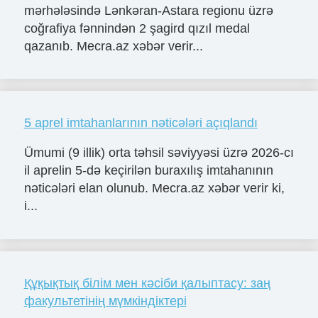
mərhələsində Lənkəran-Astara regionu üzrə
coğrafiya fənnindən 2 şagird qızıl medal
qazanıb. Mecra.az xəbər verir...
5 aprel imtahanlarının nəticələri açıqlandı
Ümumi (9 illik) orta təhsil səviyyəsi üzrə 2026-cı
il aprelin 5-də keçirilən buraxılış imtahanının
nəticələri elan olunub. Mecra.az xəbər verir ki,
i...
Құқықтық білім мен кәсіби қалыптасу: заң
факультетінің мүмкіндіктері