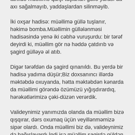
axı sağalmayıb, yaddaşlardan silinməyib.
İki oxşar hadisə: müəllimə güllə tuşlanır,
həkimə bomba.Müəllimin güllələnməsi
hadisəsində yenə iki cəbhə vuruşurdu: bir tərəf
deyirdi ki, müəllim gör nə həddə çatdırıb və
şagird gülləyə əl atıb.
Digər tərəfdən də şagird qınanıldı. Bu yerdə bir
hadisə yadıma düşür;Biz doxsanıncı illərdə
məktəbdə oxuyanda, hətta məktəbdən kənarda
da müəllimi görəndə özümüzü yığışdırardıq,
hərəkətlərimizə çəki-düzən verərdik.
Valideynimiz yanımızda olanda da müəllim bizə
qışqırar, dərs oxumaq üçün veyillənməmizə
sipər olardı. Onda müəllimi biz də, valideynimiz
də bağışlayardı.İndi isə müəllim şagirdə güldən