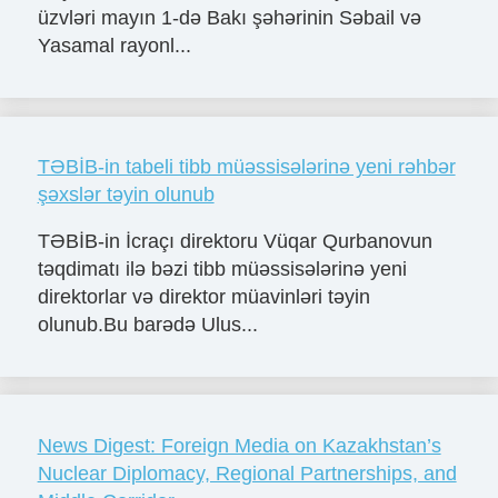
üzvləri mayın 1-də Bakı şəhərinin Səbail və
Yasamal rayonl...
TƏBİB-in tabeli tibb müəssisələrinə yeni rəhbər
şəxslər təyin olunub
TƏBİB-in İcraçı direktoru Vüqar Qurbanovun
təqdimatı ilə bəzi tibb müəssisələrinə yeni
direktorlar və direktor müavinləri təyin
olunub.Bu barədə Ulus...
News Digest: Foreign Media on Kazakhstan’s
Nuclear Diplomacy, Regional Partnerships, and