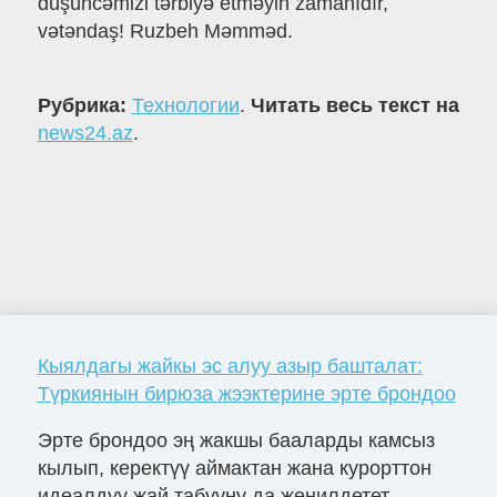
düşüncəmizi tərbiyə etməyin zamanıdır,
vətəndaş! Ruzbeh Məmməd.
Рубрика:
Технологии
.
Читать весь текст на
news24.az
.
Кыялдагы жайкы эс алуу азыр башталат:
Түркиянын бирюза жээктерине эрте брондоо
Эрте брондоо эң жакшы бааларды камсыз
кылып, керектүү аймактан жана курорттон
идеалдуу жай табууну да жеңилдетет