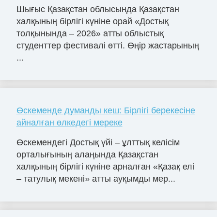
Шығыс Қазақстан облысында Қазақстан
халқының бірлігі күніне орай «Достық
толқынында – 2026» атты облыстық
студенттер фестивалі өтті. Өңір жастарының
...
Өскеменде думанды кеш: Бірлігі берекесіне
айналған өлкедегі мереке
Өскемендегі Достық үйі – ұлттық келісім
орталығының алаңында Қазақстан
халқының бірлігі күніне арналған «Қазақ елі
– татулық мекені» атты ауқымды мер...