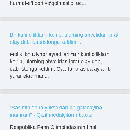
hurmat-e’tibori yo‘qolmasligi uc...
Bir kuni o‘liklarni ko‘rib, ularning ahvolidan ibrat
olay deb, qabristonga keldim…
Molik ibn Diynor aytadilar: “Bir kuni o‘liklarni
ko‘rib, ularning ahvolidan ibrat olay deb,
qabristonga keldim. Qabrlar orasida aylanib
yurar ekanman...
"Səsimin daha yüksəklərdən gələcəyinə
inanıram" - Qızıl medalçıların baxışı
Respublika Fənn Olimpiadasının final