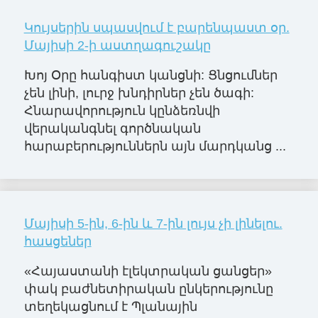
Կույսերին սպասվում է բարենպաստ օր.
Մայիսի 2-ի աստղագուշակը
Խոյ Օրը հանգիստ կանցնի: Ցնցումներ
չեն լինի, լուրջ խնդիրներ չեն ծագի:
Հնարավորություն կընձեռնվի
վերականգնել գործնական
հարաբերություններն այն մարդկանց ...
Մայիսի 5-ին, 6-ին և 7-ին լույս չի լինելու.
հասցեներ
«Հայաստանի էլեկտրական ցանցեր»
փակ բաժնետիրական ընկերությունը
տեղեկացնում է Պլանային