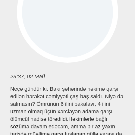
23:37, 02 Май.
Neçə gündür ki, Bakı şəhərində həkimə qarşı
edilən hərəkət cəmiyyəti çaş-baş saldı. Niyə də
salmasın? Ömrünün 6 ilini bakalavr, 4 ilini
uzman olmaq üçün xərcləyən adama qarşı
ölümcül hadisə törədildi.Həkimlərlə bağlı
sözümə davam edəcəm, amma bir az yaxın
tarixdə müəllimə qarşı tuşlanan güllə yarası da