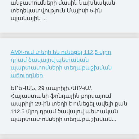
անջատումների մասին նախնական
տեղեկատվություն Մայիսի 5-ին
պլանային ...
AMX-ում տեղի են ունեցել 112,5 մլրդ
դրամ ծավալով պետական
պարտատոմսերի տեղաբաշխման
աճուրդներ
ԵՐԵՎԱՆ, 29 ապրիլի․/ԱՌԿԱ/․
Հայաստանի ֆոնդային բորսայում
ապրիլի 29-ին տեղի է ունեցել ավելի քան
112.5 մլրդ դրամ ծավալով պետական
պարտատոմսերի տեղաբաշխման...