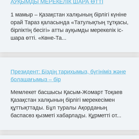
АУҚЫМДЫ МЕРЕКЕЛІК ШАРА ӨТТІ
1 мамыр – Қазақстан халқының бірлігі күніне
орай Тараз қаласында «Татулықтың тұтқасы,
бірліктің бесігі» атты ауқымды мерекелік іс-
шара өтті. «Көне-Та...
Президент: Біздің тарихымыз, бүгініміз және
болашағымыз – бір
Мемлекет басшысы Қасым-Жомарт Тоқаев
Қазақстан халқының бірлігі мерекесімен
құттықттады. Бұл туралы Ақорданың
баспасөз қызметі хабарлады. Құрметті от...