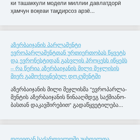
ки ташаккули модели миллии давлатдорӣ
ҳамчун воқеаи тақдирсоз арзё...
აზერბაიჯანის პარლამენტი
ევროპარლამენტთან ურთიერთობას წყვეტს
და ევრონესტიდან გასვლის პროცესს იწყებს
– რა წერია აზერბაიჯანის მილი მეჯლისის
მიერ გამოქვეყნებულ დოკუმენტში
აზერ­ბა­ი­ჯა­ნის მილი მე­ჯლის­მა “ევ­რო­პარ­ლა­
მენ­ტის აზერ­ბა­ი­ჯა­ნის წი­ნა­აღ­მდეგ საქ­მი­ა­ნო­
ბას­თან და­კავ­ში­რე­ბით“ გა­და­წყვე­ტი­ლე­ბა...
დღეიდან საქართველოში უცხოელთა