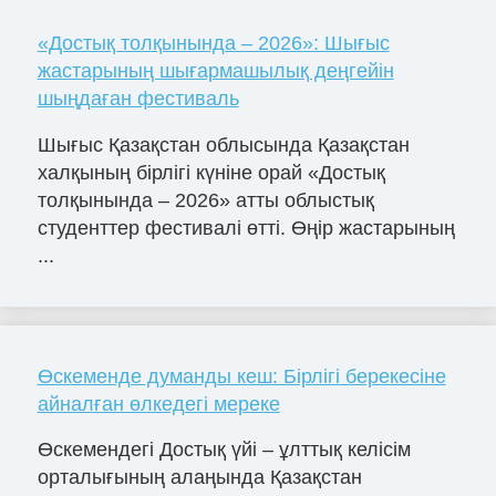
«Достық толқынында – 2026»: Шығыс
жастарының шығармашылық деңгейін
шыңдаған фестиваль
Шығыс Қазақстан облысында Қазақстан
халқының бірлігі күніне орай «Достық
толқынында – 2026» атты облыстық
студенттер фестивалі өтті. Өңір жастарының
...
Өскеменде думанды кеш: Бірлігі берекесіне
айналған өлкедегі мереке
Өскемендегі Достық үйі – ұлттық келісім
орталығының алаңында Қазақстан