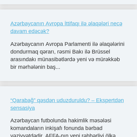
Azərbaycanın Avropa İttifaqı ilə əlaqələri necə
davam edəcək?
Azərbaycanın Avropa Parlamenti ilə əlaqələrini
dondurmaq qərarı, rəsmi Bakı ilə Brüssel
arasındakı münasibətlərdə yeni və mürəkkəb
bir mərhələnin baş...
“Qarabağ” qəsdən uduzduruldu? – Ekspertdən
sensasiya
Azərbaycan futbolunda hakimlik məsələsi
komandaların inkişafı fonunda bərbad
vəziyyətdədir. AFFA-nın yeni rəhbərliyi ölkə