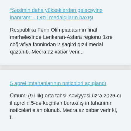
"Səsimin daha yüksəklərdən gələcəyinə
inanıram" - Qızıl medalçıların baxışı
Respublika Fənn Olimpiadasının final
mərhələsində Lənkəran-Astara regionu üzrə
coğrafiya fənnindən 2 şagird qızıl medal
qazanıb. Mecra.az xəbər verir...
5 aprel imtahanlarının nəticələri açıqlandı
Ümumi (9 illik) orta təhsil səviyyəsi üzrə 2026-cı
il aprelin 5-də keçirilən buraxılış imtahanının
nəticələri elan olunub. Mecra.az xəbər verir ki,
i...