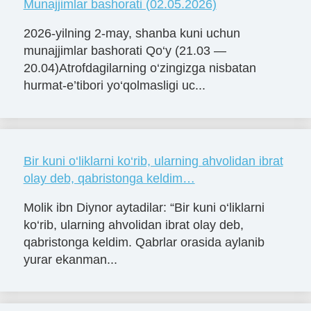
Munajjimlar bashorati (02.05.2026)
2026-yilning 2-may, shanba kuni uchun
munajjimlar bashorati Qo‘y (21.03 —
20.04)Atrofdagilarning o‘zingizga nisbatan
hurmat-e’tibori yo‘qolmasligi uc...
Bir kuni o‘liklarni ko‘rib, ularning ahvolidan ibrat
olay deb, qabristonga keldim…
Molik ibn Diynor aytadilar: “Bir kuni o‘liklarni
ko‘rib, ularning ahvolidan ibrat olay deb,
qabristonga keldim. Qabrlar orasida aylanib
yurar ekanman...