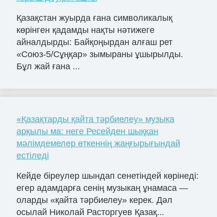
Қазақстан жуырда ғана символикалық
көрінген қадамды нақты нәтижеге
айналдырды: Байқоңырдан алғаш рет
«Союз-5/Сұңқар» зымыраны ұшырылды.
Бұл жай ғана ...
«Қазақтарды қайта тәрбиелеу» музыка
арқылы ма: неге Ресейден шыққан
мәлімдемелер өткеннің жаңғырығындай
естіледі
Кейде біреулер шындап сенетіндей көрінеді:
егер адамдарға сенің музыкаң ұнамаса —
оларды «қайта тәрбиелеу» керек. Дәл
осылай Николай Расторгуев Қазақ...