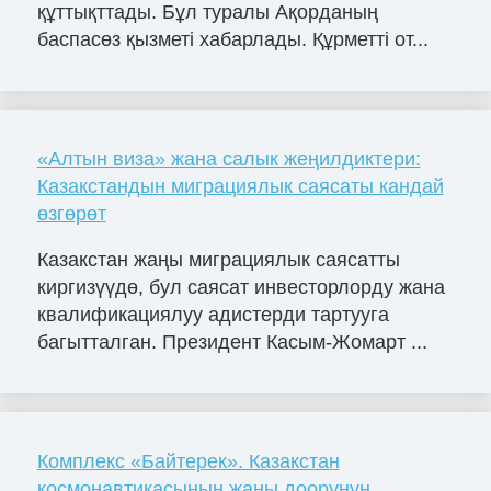
құттықттады. Бұл туралы Ақорданың
баспасөз қызметі хабарлады. Құрметті от...
«Алтын виза» жана салык жеңилдиктери:
Казакстандын миграциялык саясаты кандай
өзгөрөт
Казакстан жаңы миграциялык саясатты
киргизүүдө, бул саясат инвесторлорду жана
квалификациялуу адистерди тартууга
багытталган. Президент Касым-Жомарт ...
Комплекс «Байтерек». Казакстан
космонавтикасынын жаңы доорунун