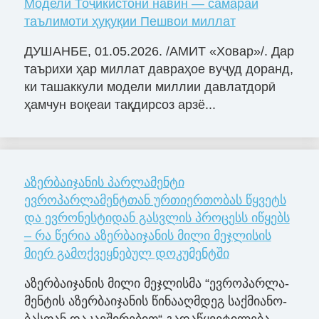
Модели Тоҷикистони навин — самараи
таълимоти ҳуқуқии Пешвои миллат
ДУШАНБЕ, 01.05.2026. /АМИТ «Ховар»/. Дар
таърихи ҳар миллат давраҳое вуҷуд доранд,
ки ташаккули модели миллии давлатдорӣ
ҳамчун воқеаи тақдирсоз арзё...
აზერბაიჯანის პარლამენტი
ევროპარლამენტთან ურთიერთობას წყვეტს
და ევრონესტიდან გასვლის პროცესს იწყებს
– რა წერია აზერბაიჯანის მილი მეჯლისის
მიერ გამოქვეყნებულ დოკუმენტში
აზერ­ბა­ი­ჯა­ნის მილი მე­ჯლის­მა “ევ­რო­პარ­ლა­
მენ­ტის აზერ­ბა­ი­ჯა­ნის წი­ნა­აღ­მდეგ საქ­მი­ა­ნო­
ბას­თან და­კავ­ში­რე­ბით“ გა­და­წყვე­ტი­ლე­ბა...