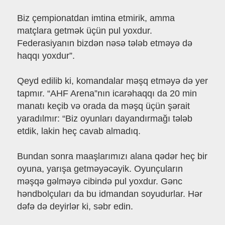
Biz çempionatdan imtina etmirik, amma
matçlara getmək üçün pul yoxdur.
Federasiyanın bizdən nəsə tələb etməyə də
haqqı yoxdur”.
Qeyd edilib ki, komandalar məşq etməyə də yer
tapmır. “AHF Arena”nın icarəhaqqı da 20 min
manatı keçib və orada da məşq üçün şərait
yaradılmır: “Biz oyunları dayandırmağı tələb
etdik, lakin heç cavab almadıq.
Bundan sonra maaşlarımızı alana qədər heç bir
oyuna, yarışa getməyəcəyik. Oyunçuların
məşqə gəlməyə cibində pul yoxdur. Gənc
həndbolçuları da bu idmandan soyudurlar. Hər
dəfə də deyirlər ki, səbr edin.