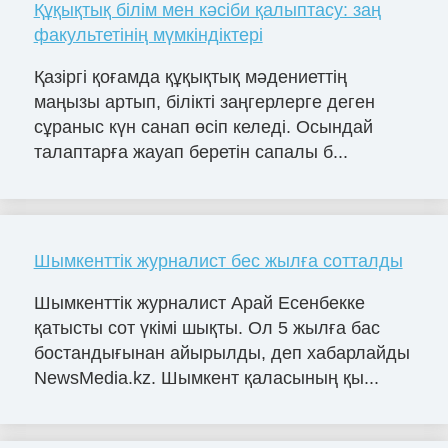
Құқықтық білім мен кәсіби қалыптасу: заң
факультетінің мүмкіндіктері
Қазіргі қоғамда құқықтық мәдениеттің
маңызы артып, білікті заңгерлерге деген
сұраныс күн санап өсіп келеді. Осындай
талаптарға жауап беретін сапалы б...
Шымкенттік журналист бес жылға сотталды
Шымкенттік журналист Арай Есенбекке
қатысты сот үкімі шықты. Ол 5 жылға бас
бостандығынан айырылды, деп хабарлайды
NewsMedia.kz. Шымкент қаласының қы...