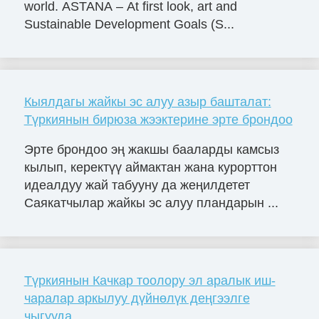
world. ASTANA – At first look, art and
Sustainable Development Goals (S...
Кыялдагы жайкы эс алуу азыр башталат:
Түркиянын бирюза жээктерине эрте брондоо
Эрте брондоо эң жакшы бааларды камсыз
кылып, керектүү аймактан жана курорттон
идеалдуу жай табууну да жеңилдетет
Саякатчылар жайкы эс алуу пландарын ...
Түркиянын Качкар тоолору эл аралык иш-
чаралар аркылуу дүйнөлүк деңгээлге
чыгууда