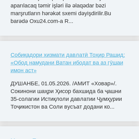
aparılacaq təmir işləri ilə əlaqədar bəzi
marşrutların hərəkət sxemi dəyişdirilir.Bu
barədə Oxu24.com-a R...
Собиқадори хизмати давлатӣ Тоҳир Рашид:
«Обод намудани Ватан ибодат ва аз гӯшаи
имон аст»
ДУШАНБЕ, 01.05.2026. /АМИТ «Ховар»/.
Сокинони шаҳри Ҳисор бахшида ба ҷашни
35-солагии Истиқлоли давлатии Ҷумҳурии
Тоҷикистон ва Соли вусъат додани ко...