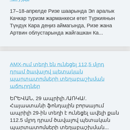
17–18-апрелде Ризе шаарында Эл аралык
Качкар туризм жарманкеси өтөт Түркиянын
Түндүк Кара деңиз аймагында, Ризе жана
Артвин облустарында жайгашкан Ка...
AMX-ում տեղի են ունեցել 112,5 մլրդ
դրամ ծավալով պետական
պարտատոմսերի տեղաբաշխման
աճուրդներ
ԵՐԵՎԱՆ, 29 ապրիլի․/ԱՌԿԱ/․
Հայաստանի ֆոնդային բորսայում
ապրիլի 29-ին տեղի է ունեցել ավելի քան
112.5 մլրդ դրամ ծավալով պետական
պարտատոմսերի տեղաբաշխման...