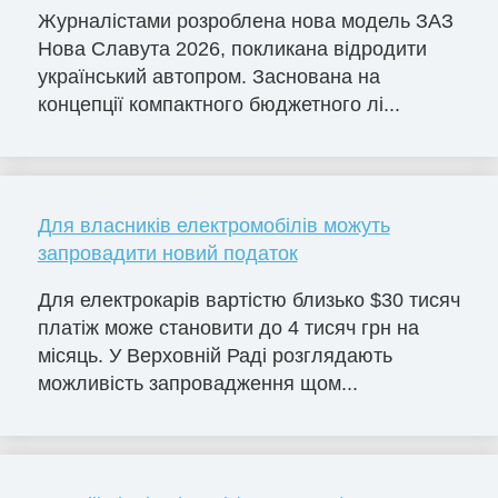
Журналістами розроблена нова модель ЗАЗ
Нова Славута 2026, покликана відродити
український автопром. Заснована на
концепції компактного бюджетного лі...
Для власників електромобілів можуть
запровадити новий податок
Для електрокарів вартістю близько $30 тисяч
платіж може становити до 4 тисяч грн на
місяць. У Верховній Раді розглядають
можливість запровадження щом...