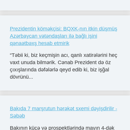
Prezidentin köməkçisi: BQXK-nın itkin düşmüş
Azərbaycan vətəndaşları ilə bağlı işini
qənaətbəxş hesab etmirik
“Təbii ki, biz keçmişin acı, qanlı xatirələrini heç
vaxt unuda bilmərik. Cənab Prezident də öz
çıxışlarında dəfələrlə qeyd edib ki, biz işğal
dövrünü...
Bakıda 7 marşrutun hərəkət sxemi dəyişdirilir -
Səbəb
Bakının küçə və prospektlərində mayın 4-dək