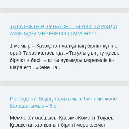
ТАТУЛЫҚТЫҢ ТҰТҚАСЫ – БІРЛІК: ТАРАЗДА
АУҚЫМДЫ МЕРЕКЕЛІК ШАРА ӨТТІ
1 мамыр – Қазақстан халқының бірлігі күніне
орай Тараз қаласында «Татулықтың тұтқасы,
бірліктің бесігі» атты ауқымды мерекелік іс-
шара өтті. «Көне-Та...
Президент: Біздің тарихымыз, бүгініміз және
болашағымыз – бір
Мемлекет басшысы Қасым-Жомарт Тоқаев
Қазақстан халқының бірлігі мерекесімен