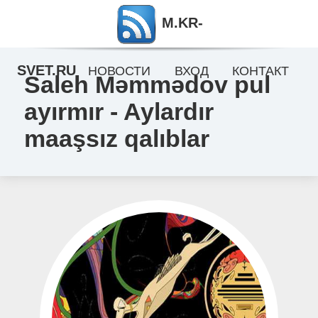
M.KR-
SVET.RU
НОВОСТИ
ВХОД
КОНТАКТ
Saleh Məmmədov pul
ayırmır - Aylardır
maaşsız qalıblar