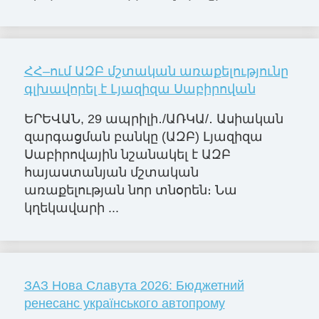
ՀՀ–ում ԱԶԲ մշտական առաքելությունը
գլխավորել է Լյազիզա Սաբիրովան
ԵՐԵՎԱՆ, 29 ապրիլի․/ԱՌԿԱ/․ Ասիական
զարգացման բանկը (ԱԶԲ) Լյազիզա
Սաբիրովային նշանակել է ԱԶԲ
հայաստանյան մշտական
առաքելության նոր տնօրեն։ Նա
կղեկավարի ...
ЗАЗ Нова Славута 2026: Бюджетний
ренесанс українського автопрому