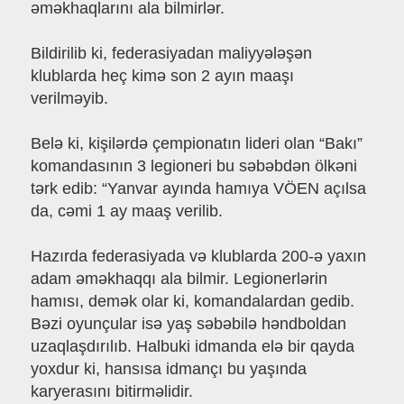
əməkhaqlarını ala bilmirlər.
Bildirilib ki, federasiyadan maliyyələşən
klublarda heç kimə son 2 ayın maaşı
verilməyib.
Belə ki, kişilərdə çempionatın lideri olan “Bakı”
komandasının 3 legioneri bu səbəbdən ölkəni
tərk edib: “Yanvar ayında hamıya VÖEN açılsa
da, cəmi 1 ay maaş verilib.
Hazırda federasiyada və klublarda 200-ə yaxın
adam əməkhaqqı ala bilmir. Legionerlərin
hamısı, demək olar ki, komandalardan gedib.
Bəzi oyunçular isə yaş səbəbilə həndboldan
uzaqlaşdırılıb. Halbuki idmanda elə bir qayda
yoxdur ki, hansısa idmançı bu yaşında
karyerasını bitirməlidir.