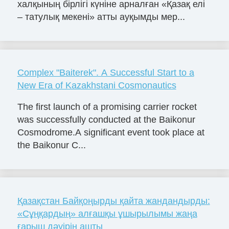
халқының бірлігі күніне арналған «Қазақ елі
– татулық мекені» атты ауқымды мер...
Complex "Baiterek". A Successful Start to a
New Era of Kazakhstani Cosmonautics
The first launch of a promising carrier rocket
was successfully conducted at the Baikonur
Cosmodrome.A significant event took place at
the Baikonur C...
Қазақстан Байқоңырды қайта жандандырды:
«Сұңқардың» алғашқы ұшырылымы жаңа
ғарыш дәуірін ашты