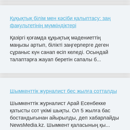
Құқықтық білім мен кәсіби қалыптасу: заң
факультетінің мүмкіндіктері
Қазіргі қоғамда құқықтық мәдениеттің
маңызы артып, білікті заңгерлерге деген
сұраныс күн санап өсіп келеді. Осындай
талаптарға жауап беретін сапалы б...
Шымкенттік журналист бес жылға сотталды
Шымкенттік журналист Арай Есенбекке
қатысты сот үкімі шықты. Ол 5 жылға бас
бостандығынан айырылды, деп хабарлайды
NewsMedia.kz. Шымкент қаласының қы...