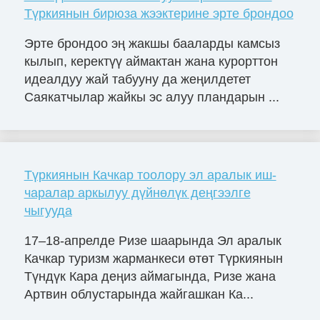
Түркиянын бирюза жээктерине эрте брондоо
Эрте брондоо эң жакшы бааларды камсыз
кылып, керектүү аймактан жана курорттон
идеалдуу жай табууну да жеңилдетет
Саякатчылар жайкы эс алуу пландарын ...
Түркиянын Качкар тоолору эл аралык иш-
чаралар аркылуу дүйнөлүк деңгээлге
чыгууда
17–18-апрелде Ризе шаарында Эл аралык
Качкар туризм жарманкеси өтөт Түркиянын
Түндүк Кара деңиз аймагында, Ризе жана
Артвин облустарында жайгашкан Ка...