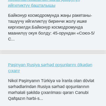
ийгиликтүү башталышы
Байконур космодромунда жаңы ракетаны-
ташуучу ийгиликтүү биринчи жолу ишке
киргизилди.Байконур космодромунда
маанилүү окуя болду: 45-орундан «Союз-5/
С...
Paşinyan Rusiya sərhəd qoşunlarını ölkədən
çıxarır
Nikol Paşinyanın Türkiyə və İranla olan dövlət
sərhədlərindən Rusiya sərhəd qoşunlarının
mərhələli şəkildə çıxarılması qərarı Cənubi
Qafqazın hərbi-s...