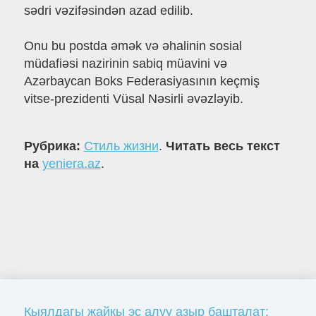
sədri vəzifəsindən azad edilib.
Onu bu postda əmək və əhalinin sosial
müdafiəsi nazirinin sabiq müavini və
Azərbaycan Boks Federasiyasının keçmiş
vitse-prezidenti Vüsal Nəsirli əvəzləyib.
Рубрика:
Стиль жизни
.
Читать весь текст
на
yeniera.az
.
Кыялдагы жайкы эс алуу азыр башталат: