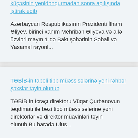
küçəsinin yenidənqurmadan sonra açılışında
iştirak edib
Azərbaycan Respublikasının Prezidenti İlham
Əliyev, birinci xanım Mehriban Əliyeva və ailə
üzvləri mayın 1-də Bakı şəhərinin Səbail və
Yasamal rayonl...
TƏBİB-in tabeli tibb müəssisələrinə yeni rəhbər
şəxslər təyin olunub
TƏBİB-in İcraçı direktoru Vüqar Qurbanovun
təqdimatı ilə bəzi tibb müəssisələrinə yeni
direktorlar və direktor müavinləri təyin
olunub.Bu barədə Ulus...