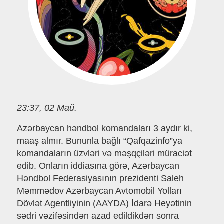
23:37, 02 Май.
Azərbaycan həndbol komandaları 3 aydır ki,
maaş almır. Bununla bağlı “Qafqazinfo”ya
komandaların üzvləri və məşqçiləri müraciət
edib. Onların iddiasına görə, Azərbaycan
Həndbol Federasiyasının prezidenti Saleh
Məmmədov Azərbaycan Avtomobil Yolları
Dövlət Agentliyinin (AAYDA) İdarə Heyətinin
sədri vəzifəsindən azad edildikdən sonra