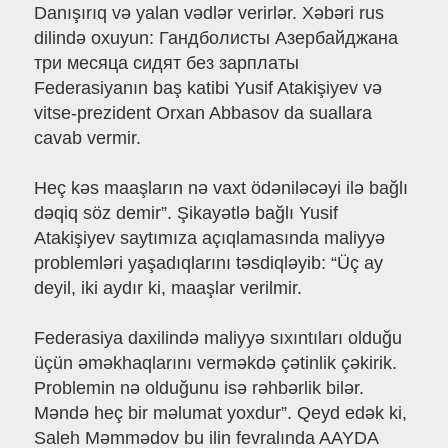
Danışırıq və yalan vədlər verirlər. Xəbəri rus
dilində oxuyun: Гандболисты Азербайджана
три месяца сидят без зарплаты
Federasiyanın baş katibi Yusif Atakişiyev və
vitse-prezident Orxan Abbasov da suallara
cavab vermir.
Heç kəs maaşların nə vaxt ödəniləcəyi ilə bağlı
dəqiq söz demir”. Şikayətlə bağlı Yusif
Atakişiyev saytımıza açıqlamasında maliyyə
problemləri yaşadıqlarını təsdiqləyib: “Üç ay
deyil, iki aydır ki, maaşlar verilmir.
Federasiya daxilində maliyyə sıxıntıları olduğu
üçün əməkhaqlarını verməkdə çətinlik çəkirik.
Problemin nə olduğunu isə rəhbərlik bilər.
Məndə heç bir məlumat yoxdur”. Qeyd edək ki,
Saleh Məmmədov bu ilin fevralında AAYDA