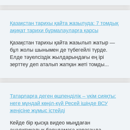
Қазақстан тарихы қайта жазылуда: 7 томдық
ақиқат тарихи бұрмалауларға қарсы
Қазақстан тарихы қайта жазылып жатыр —
бұл жолы шынымен де түбегейлі түрде.
Елде тәуелсіздік жылдарындағы ең ірі
зерттеу деп аталып жатқан жеті томды...
Татарларға деген өшпенділік – үкім сияқты:
неге мұндай көңіл-күй Ресей ішінде ВСУ
жеңісіне жұмыс істейді
Кейде бір қысқа видео мыңдаған
аналитикалық баяндамаға қарағанда