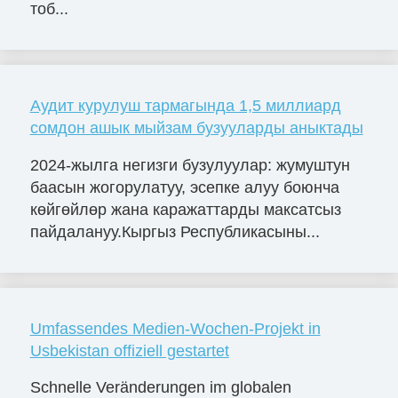
тоб...
Аудит курулуш тармагында 1,5 миллиард
сомдон ашык мыйзам бузууларды аныктады
2024-жылга негизги бузулуулар: жумуштун
баасын жогорулатуу, эсепке алуу боюнча
көйгөйлөр жана каражаттарды максатсыз
пайдалануу.Кыргыз Республикасыны...
Umfassendes Medien-Wochen-Projekt in
Usbekistan offiziell gestartet
Schnelle Veränderungen im globalen