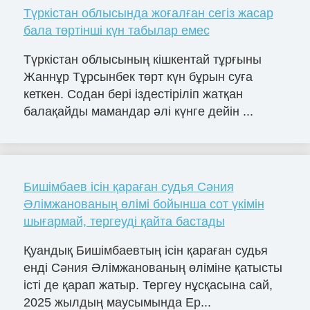
Түркістан облысында жоғалған сегіз жасар
бала төртінші күн табылар емес
Түркістан облысының кішкентай тұрғыны
Жаннұр Тұрсынбек төрт күн бұрын суға
кеткен. Содан бері іздестіріліп жатқан
балақайды мамандар әлі күнге дейін ...
Бишімбаев ісін қараған судья Сәния
Әлімжанованың өлімі бойынша сот үкімін
шығармай, тергеуді қайта бастады
Қуандық Бишімбаевтың ісін қараған судья
енді Сәния Әлімжанованың өліміне қатысты
істі де қарап жатыр. Тергеу нұсқасына сай,
2025 жылдың маусымында Ер...