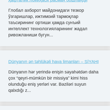
ҳафталик лойиҳаси расман бошланди
Глобал ахборот майдонидаги тезкор
ўзгаришлар, ижтимоий тармоқлар
таъсирининг ортиши ҳамда сунъий
интеллект технологияларининг жадал
ривожланиши бугун...
Dünyanın ən təhlükəli hava limanları – SİYAHI
Dünyanın hər yerində enişin səyahətdən daha
çox “qeyri-mümkün bir missiya” kimi hiss
olunduğu eniş yerləri var. Bəziləri suyun
qalxdığı z...