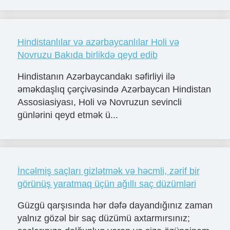
Hindistanlılar və azərbaycanlılar Holi və
Novruzu Bakıda birlikdə qeyd edib
Hindistanın Azərbaycandakı səfirliyi ilə
əməkdaşlıq çərçivəsində Azərbaycan Hindistan
Assosiasiyası, Holi və Novruzun sevincli
günlərini qeyd etmək ü...
İncəlmiş saçları gizlətmək və həcmli, zərif bir
görünüş yaratmaq üçün ağıllı saç düzümləri
Güzgü qarşısında hər dəfə dayandığınız zaman
yalnız gözəl bir saç düzümü axtarmırsınız;