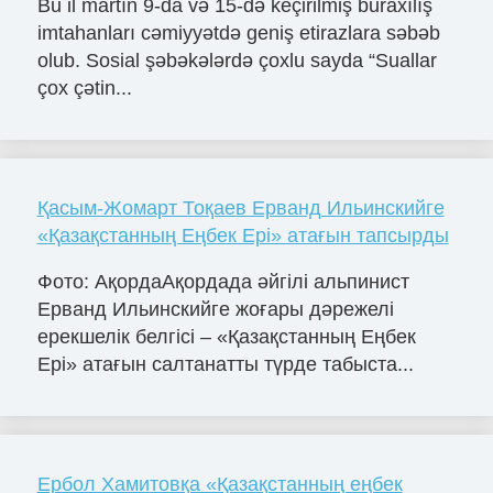
Bu il martın 9-da və 15-də keçirilmiş buraxılış
imtahanları cəmiyyətdə geniş etirazlara səbəb
olub. Sosial şəbəkələrdə çoxlu sayda “Suallar
çox çətin...
Қасым-Жомарт Тоқаев Ерванд Ильинскийге
«Қазақстанның Еңбек Ері» атағын тапсырды
Фото: АқордаАқордада әйгілі альпинист
Ерванд Ильинскийге жоғары дәрежелі
ерекшелік белгісі – «Қазақстанның Еңбек
Ері» атағын салтанатты түрде табыста...
Ербол Хамитовқа «Қазақстанның еңбек