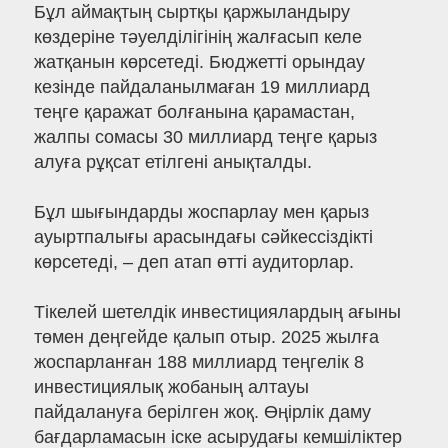
Бұл аймақтың сыртқы қаржыландыру
көздеріне тәуелділігінің жалғасып келе
жатқанын көрсетеді. Бюджетті орындау
кезінде пайдаланылмаған 19 миллиард
теңге қаражат болғанына қарамастан,
жалпы сомасы 30 миллиард теңге қарыз
алуға рұқсат етілгені анықталды.
Бұл шығындарды жоспарлау мен қарыз
ауыртпалығы арасындағы сәйкессіздікті
көрсетеді, – деп атап өтті аудиторлар.
Тікелей шетелдік инвестициялардың ағыны
төмен деңгейде қалып отыр. 2025 жылға
жоспарланған 188 миллиард теңгелік 8
инвестициялық жобаның алтауы
пайдалануға берілген жоқ. Өңірлік даму
бағдарламасын іске асырудағы кемшіліктер