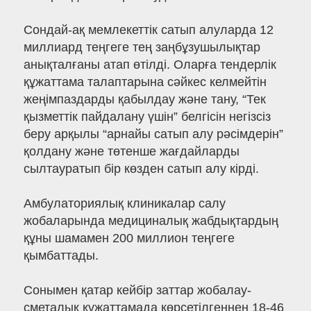
Сондай-ақ мемлекеттік сатып алуларда 12
миллиард теңгеге тең заңбұзушылықтар
анықталғаны атап өтілді. Оларға тендерлік
құжаттама талаптарына сәйкес келмейтін
жеңімпаздарды қабылдау және тану, “Тек
қызметтік пайдалану үшін” белгісін негізсіз
беру арқылы “арнайы сатып алу рәсімдерін”
қолдану және төтенше жағдайларды
сылтауратып бір көзден сатып алу кірді.
Амбулаториялық клиникалар салу
жобаларында медициналық жабдықтардың
құны шамамен 200 миллион теңгеге
қымбаттады.
Сонымен қатар кейбір заттар жобалау-
сметалық құжаттамада көрсетілгеннен 18-46