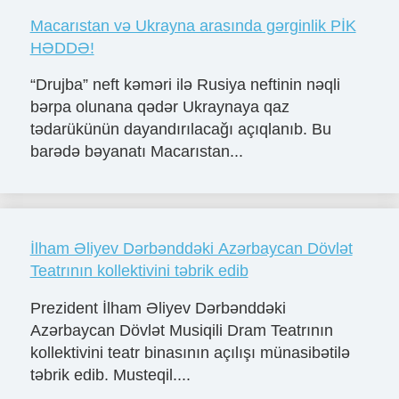
Macarıstan və Ukrayna arasında gərginlik PİK
HƏDDƏ!
“Drujba” neft kəməri ilə Rusiya neftinin nəqli
bərpa olunana qədər Ukraynaya qaz
tədarükünün dayandırılacağı açıqlanıb. Bu
barədə bəyanatı Macarıstan...
İlham Əliyev Dərbənddəki Azərbaycan Dövlət
Teatrının kollektivini təbrik edib
Prezident İlham Əliyev Dərbənddəki
Azərbaycan Dövlət Musiqili Dram Teatrının
kollektivini teatr binasının açılışı münasibətilə
təbrik edib. Musteqil....