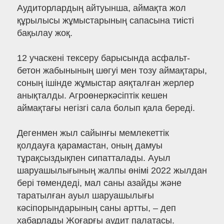
Аудиторлардың айтуынша, аймақта жол
құрылысы жұмыстарының сапасына тиісті
бақылау жоқ.
12 учаскені тексеру барысында асфальт-
бетон жабынының шөгуі мен тозу аймақтары,
соның ішінде жұмыстар аяқталған жерлер
анықталды. Агроөнеркәсіптік кешен
аймақтағы негізгі сала болып қала береді.
Дегенмен жыл сайынғы мемлекеттік
қолдауға қарамастан, оның дамуы
тұрақсыздықпен сипатталады. Ауыл
шаруашылығының жалпы өнімі 2022 жылдан
бері төмендеді, мал саны азайды және
таратылған ауыл шаруашылығы
кәсіпорындарының саны артты, – деп
хабарлады Жоғарғы аудит палатасы.