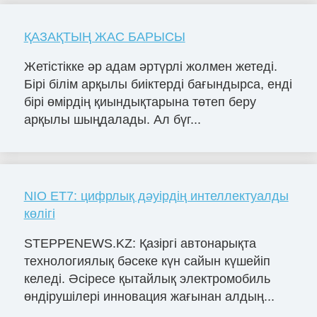
ҚАЗАҚТЫҢ ЖАС БАРЫСЫ
Жетістікке әр адам әртүрлі жолмен жетеді.
Бірі білім арқылы биіктерді бағындырса, енді
бірі өмірдің қиындықтарына төтеп беру
арқылы шыңдалады. Ал бүг...
NIO ET7: цифрлық дәуірдің интеллектуалды
көлігі
STEPPENEWS.KZ: Қазіргі автонарықта
технологиялық бәсеке күн сайын күшейіп
келеді. Әсіресе қытайлық электромобиль
өндірушілері инновация жағынан алдың...