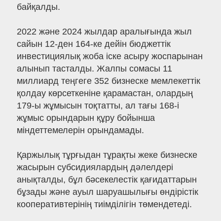
байқалды.
2022 және 2024 жылдар аралығында жыл
сайын 12-ден 164-ке дейін бюджеттік
инвестициялық жоба іске асыру жоспарынан
алынып тасталды. Жалпы сомасы 11
миллиард теңгеге 352 бизнеске мемлекеттік
қолдау көрсеткеніне қарамастан, олардың
179-ы жұмысын тоқтатты, ал тағы 168-і
жұмыс орындарын құру бойынша
міндеттемелерін орындамады.
Қаржылық тұрғыдан тұрақты жеке бизнеске
жасырын субсидиялардың дәлелдері
анықталды, бұл бәсекелестік қағидаттарын
бұзады және ауыл шаруашылығы өндірістік
кооперативтерінің тиімділігін төмендетеді.