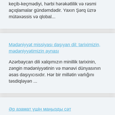
keçib-keçmədiyi, hərbi hərəkətlilik və rəsmi
açıqlamalar gündəmdədir. Yaxın Şərq üzrə
mütəxəssis və qlobal...
Mədəniyyət missiyası daşıyan dil: tariximizin,
mədəniyyətimizin aynası
Azərbaycan dili xalqımızın minillik tarixinin,
zəngin mədəniyyətinin və mənəvi dünyasının
əsas daşıyıcısıdır. Hər bir millətin varlığını
təsdiqləyən ...
Әр азамат үшін маңызды сәт