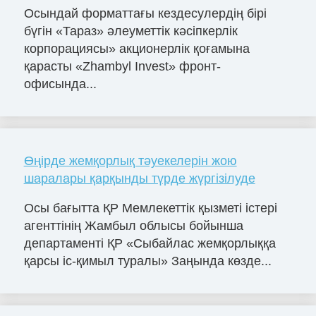
Осындай форматтағы кездесулердің бірі
бүгін «Тараз» әлеуметтік кәсіпкерлік
корпорациясы» акционерлік қоғамына
қарасты «Zhambyl Invest» фронт-
офисында...
Өңірде жемқорлық тәуекелерін жою
шаралары қарқынды түрде жүргізілуде
Осы бағытта ҚР Мемлекеттік қызметі істері
агенттінің Жамбыл облысы бойынша
департаменті ҚР «Сыбайлас жемқорлыққа
қарсы іс-қимыл туралы» Заңында көзде...