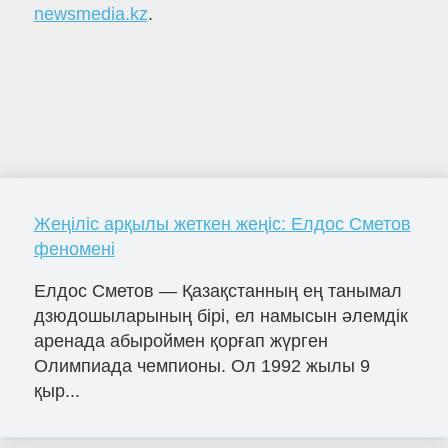
newsmedia.kz
.
Жеңіліс арқылы жеткен жеңіс: Елдос Сметов
феномені
Елдос Сметов — Қазақстанның ең танымал
дзюдошыларының бірі, ел намысын әлемдік
аренада абыроймен қорғап жүрген
Олимпиада чемпионы. Ол 1992 жылы 9
қыр...