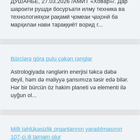
ДУШАНБЕ, 27.03.2026 /АМИТ «Ховар»/. Дар
шароити рушди босуръати илму техника ва
технологияҳои рақамӣ ҷомеаи ҷаҳонӣ ба
марҳилаи нави тараққиёт ворид г...
Bürclərə görə pulu çəkən rənglər
Astrologiyada rənglərin enerjisi təkcə dəbə
deyil, həm də maliyyə şansımıza təsir edə bilər.
Hər bir bürcün öz hakim planeti və elementi ilə
uyğun ol...
Milli təhlükəsizlik orqanlarının yaradılmasının
107-ci ili tamam olur