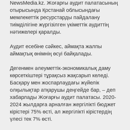
NewsMedia.kz. Жоғарғы аудит палатасының
отырысында Қостанай облысындағы
мемлекеттік ресурстарды пайдалану
тиімділігіне жүргізілген үкіметтік аудиттің
нәтижелері қаралды.
Аудит есебіне сәйкес, аймақта жалпы
аймақтық өнімнің өсуі байқалады.
Дегенмен әлеуметтік-экономикалық даму
көрсеткіштері тұрақсыз жақсарып келеді.
Басқару мен жоспарлаудағы жүйелік
олқылықтар атқарушы деңгейде бар, – деп
хабарлады Жоғарғы аудит палатасы. 2020-
2024 жылдарға арналған жергілікті бюджет
кірістері 75% өсті, ал жергілікті кірістердің
үлесі тек 7% өсті.