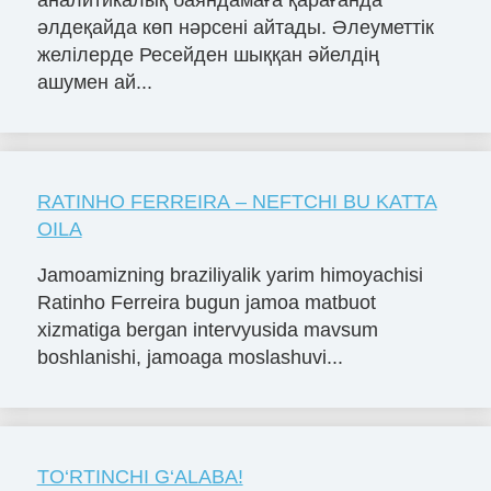
әлдеқайда көп нәрсені айтады. Әлеуметтік
желілерде Ресейден шыққан әйелдің
ашумен ай...
RATINHO FERREIRA – NEFTCHI BU KATTA
OILA
Jamoamizning braziliyalik yarim himoyachisi
Ratinho Ferreira bugun jamoa matbuot
xizmatiga bergan intervyusida mavsum
boshlanishi, jamoaga moslashuvi...
TO‘RTINCHI G‘ALABA!