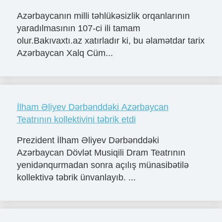
Azərbaycanın milli təhlükəsizlik orqanlarının
yaradılmasının 107-ci ili tamam
olur.Bakıvaxtı.az xatırladır ki, bu əlamətdar tarix
Azərbaycan Xalq Cüm...
İlham Əliyev Dərbənddəki Azərbaycan
Teatrının kollektivini təbrik etdi
Prezident İlham Əliyev Dərbənddəki
Azərbaycan Dövlət Musiqili Dram Teatrının
yenidənqurmadan sonra açılış münasibətilə
kollektivə təbrik ünvanlayıb. ...