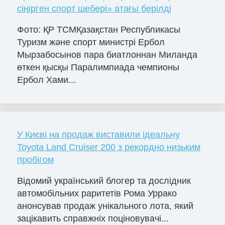
сіңірген спорт шебері» атағы берілді
Фото: ҚР ТСМҚазақстан Республикасы
Туризм және спорт министрі Ербол
Мырзабосынов пара биатлоннан Миланда
өткен қысқы Паралимпиада чемпионы
Ербол Хами...
У Києві на продаж виставили ідеальну
Toyota Land Cruiser 200 з рекордно низьким
пробігом
Відомий український блогер та дослідник
автомобільних раритетів Рома Уррако
анонсував продаж унікального лота, який
зацікавить справжніх поціновувачі...