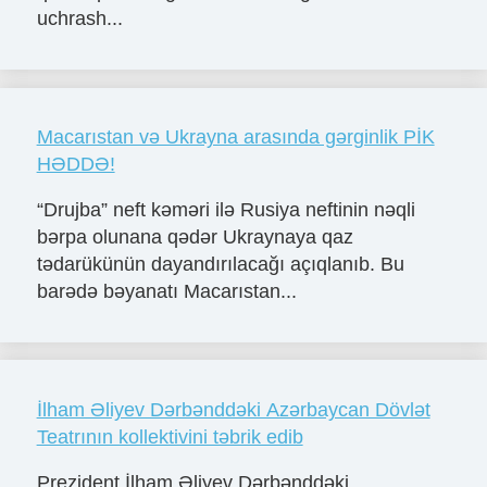
uchrash...
Macarıstan və Ukrayna arasında gərginlik PİK
HƏDDƏ!
“Drujba” neft kəməri ilə Rusiya neftinin nəqli
bərpa olunana qədər Ukraynaya qaz
tədarükünün dayandırılacağı açıqlanıb. Bu
barədə bəyanatı Macarıstan...
İlham Əliyev Dərbənddəki Azərbaycan Dövlət
Teatrının kollektivini təbrik edib
Prezident İlham Əliyev Dərbənddəki