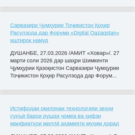
Сарвазири Ҷумҳурии Тоҷикистон Қоҳир
Расулзода дар Форуми «Digital Qazaqstan»
иштирок намуд
ДУШАНБЕ, 27.03.2026 /АМИТ «Ховар»/. 27
марти соли 2026 дар шаҳри Шимкенти
Ҷумҳурии Қазоқистон Сарвазири Ҷумҳурии
Тоҷикистон Қоҳир Расулзода дар Форум...
Истифодаи оқилонаи технологияи зеҳни
сунъӣ барои рушди ҷомеа ва ҳифзи
манфиатҳои миллӣ аҳамияти муҳим дорад