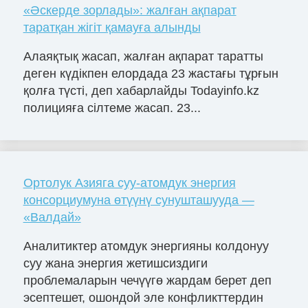
«Әскерде зорлады»: жалған ақпарат
таратқан жігіт қамауға алынды
Алаяқтық жасап, жалған ақпарат таратты
деген күдікпен елордада 23 жастағы тұрғын
қолға түсті, деп хабарлайды Todayinfo.kz
полицияға сілтеме жасап. 23...
Ортолук Азияга суу-атомдук энергия
консорциумуна өтүүнү сунушташууда —
«Валдай»
Аналитиктер атомдук энергияны колдонуу
суу жана энергия жетишсиздиги
проблемаларын чечүүгө жардам берет деп
эсептешет, ошондой эле конфликттердин