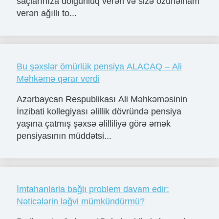
saçlarınıza dolğunluq verən və sizə özünəinam
verən ağıllı to...
Bu şəxslər ömürlük pensiya ALACAQ – Ali
Məhkəmə qərar verdi
Azərbaycan Respublikası Ali Məhkəməsinin
İnzibati kollegiyası əlillik dövründə pensiya
yaşına çatmış şəxsə əlilliliyə görə əmək
pensiyasının müddətsi...
İmtahanlarla bağlı problem davam edir:
Nəticələrin ləğvi mümkündürmü?