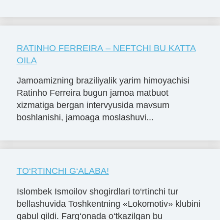
RATINHO FERREIRA – NEFTCHI BU KATTA
OILA
Jamoamizning braziliyalik yarim himoyachisi
Ratinho Ferreira bugun jamoa matbuot
xizmatiga bergan intervyusida mavsum
boshlanishi, jamoaga moslashuvi...
TO‘RTINCHI G‘ALABA!
Islombek Ismoilov shogirdlari to‘rtinchi tur
bellashuvida Toshkentning «Lokomotiv» klubini
qabul qildi. Farg‘onada o‘tkazilgan bu