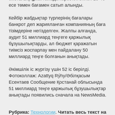
есе төмен бағамен сатып алынды.
Кейбір жабдықтар түрлерінің бағалары
банкрот деп жарияланған компанияның баға
тізімдеріне негізделген. Жалпы алғанда,
аудит 51 миллиард теңгеге қаржылық
бұзушылықтарды, ал бюджет қаражатын
тиімсіз жоспарлау мен пайдалану 50
миллиард теңге болғанын анықтады.
Әкімшілік іс жүргізу үшін 52 іс берілді.
Фотоколлаж: Azattyq Rýhy/Әбілқасым
Есентаев Сообщение Қостанай облысында
51 миллиард теңге қаржылық бұзушылықтар
анықтады появились сначала на NewsMedia.
Рубрика:
Технологии
.
Читать весь текст на