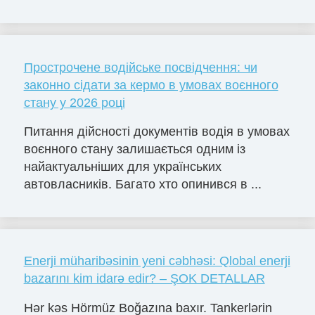
Прострочене водійське посвідчення: чи
законно сідати за кермо в умовах воєнного
стану у 2026 році
Питання дійсності документів водія в умовах
воєнного стану залишається одним із
найактуальніших для українських
автовласників. Багато хто опинився в ...
Enerji müharibəsinin yeni cəbhəsi: Qlobal enerji
bazarını kim idarə edir? – ŞOK DETALLAR
Hər kəs Hörmüz Boğazına baxır. Tankerlərin