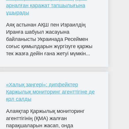
арналған қаражат тапшылығына
ұшырады
Аяқ астынан АҚШ пен Израилдің
Иранға шабуыл жасауына
байланысты Украинада Ресеймен
соғыс қимылдарын жүргізуге қаржы
тек жазға дейін ғана жетуі мүмкін...
«Халық заңгері»: дипфейктер
Қаржылық мониторинг агенттігіне де
қол салды
Алаяқтар Қаржылық мониторинг
агенттігінің (ҚМА) жалған
парақшаларын жасап, онда