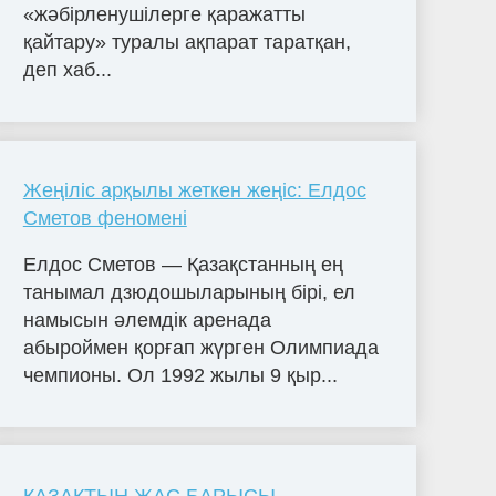
«жәбірленушілерге қаражатты
қайтару» туралы ақпарат таратқан,
деп хаб...
Жеңіліс арқылы жеткен жеңіс: Елдос
Сметов феномені
Елдос Сметов — Қазақстанның ең
танымал дзюдошыларының бірі, ел
намысын әлемдік аренада
абыроймен қорғап жүрген Олимпиада
чемпионы. Ол 1992 жылы 9 қыр...