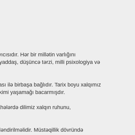
sıdır. Hər bir millətin varlığını
 yaddaş, düşüncə tərzi, milli psixologiya və
ı ilə birbaşa bağlıdır. Tarix boyu xalqımız
u kimi yaşamağı bacarmışdır.
hələrdə dilimiz xalqın ruhunu,
dirilməlidir. Müstəqillik dövründə