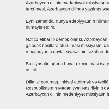
Azərbaycan dilinin mədəniyyət missiyası həm
tərcüməsi, Azərbaycan dilində yazılmış əsə
Eyni zamanda, dünya ədəbiyyatının nümunələ
nümayiş etdirir.
Nəticə etibarilə demək olar ki, Azərbaycan 
gələcək nəsillərə ötürülməsi missiyasını d
məqsədyönlü dövlət siyasətinin təzahürüdü
Bu siyasətin uğurla həyata keçirilməsi isə 
asılıdır.
Dilimizi qorumaq, inkişaf etdirmək və təbli
Respublikasının Mədəniyyət Nazirliyinin dəst
Azərbaycan dilinin mədəniyyət missiyası” la