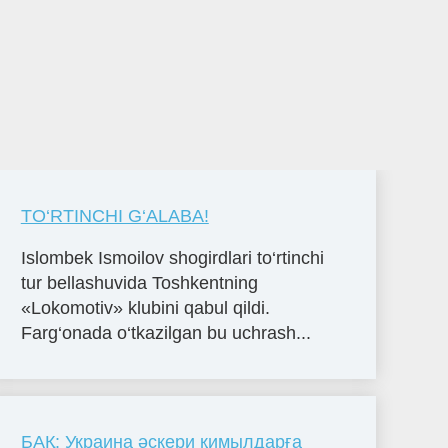
TO‘RTINCHI G‘ALABA!
Islombek Ismoilov shogirdlari to‘rtinchi
tur bellashuvida Toshkentning
«Lokomotiv» klubini qabul qildi.
Farg‘onada o‘tkazilgan bu uchrash...
БАҚ: Украина әскери қимылдарға