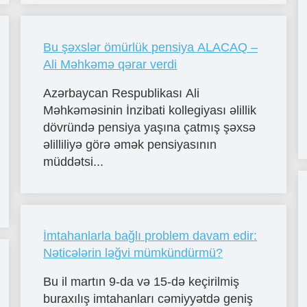
Bu şəxslər ömürlük pensiya ALACAQ –
Ali Məhkəmə qərar verdi
Azərbaycan Respublikası Ali
Məhkəməsinin İnzibati kollegiyası əlillik
dövründə pensiya yaşına çatmış şəxsə
əlilliliyə görə əmək pensiyasının
müddətsi...
İmtahanlarla bağlı problem davam edir:
Nəticələrin ləğvi mümkündürmü?
Bu il martın 9-da və 15-də keçirilmiş
buraxılış imtahanları cəmiyyətdə geniş