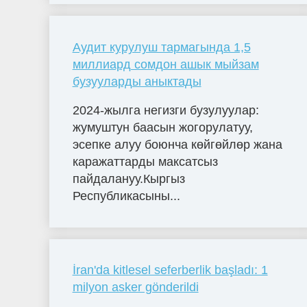
Аудит курулуш тармагында 1,5
миллиард сомдон ашык мыйзам
бузууларды аныктады
2024-жылга негизги бузулуулар:
жумуштун баасын жогорулатуу,
эсепке алуу боюнча көйгөйлөр жана
каражаттарды максатсыз
пайдалануу.Кыргыз
Республикасыны...
İran'da kitlesel seferberlik başladı: 1
milyon asker gönderildi