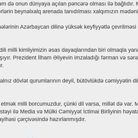
 də onun dünyaya açılan pəncərə olması ilə bağlıdır. Mil
rlərin beynəlxalq arenada tanıdılması xalqımızın mədəni
rinin Azərbaycan dilinə yüksək keyfiyyətlə çevrilməsi dil
dili milli kimliyimizin əsas dayaqlarından biri olmaqla y
aşıyır. Prezident İlham Əliyevin imzaladığı fərman və sər
r.
yalnız dövlət qurumlarının deyil, bütövlükdə cəmiyyətin d
ğ etmək milli borcumuzdur, çünki dil varsa, millət də va
əyi ilə Media və Mülki Cəmiyyət İctimai Birliyinin həyata k
yihəsi çərçivəsində hazırlanmışdır.