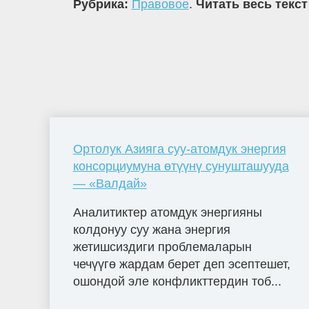
Рубрика:
Правовое
.
Читать весь текст
Ортолук Азияга суу-атомдук энергия
консорциумуна өтүүнү сунушташууда
— «Валдай»
Аналитиктер атомдук энергияны
колдонуу суу жана энергия
жетишсиздиги проблемаларын
чечүүгө жардам берет деп эсептешет,
ошондой эле конфликттердин тоб...