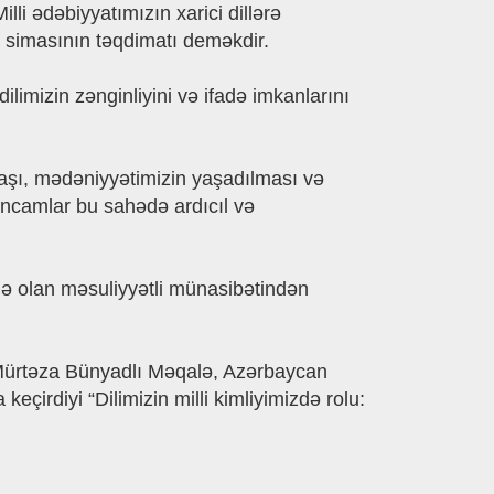
li ədəbiyyatımızın xarici dillərə
 simasının təqdimatı deməkdir.
imizin zənginliyini və ifadə imkanlarını
anaşı, mədəniyyətimizin yaşadılması və
əncamlar bu sahədə ardıcıl və
ilə olan məsuliyyətli münasibətindən
r. Mürtəza Bünyadlı Məqalə, Azərbaycan
eçirdiyi “Dilimizin milli kimliyimizdə rolu: