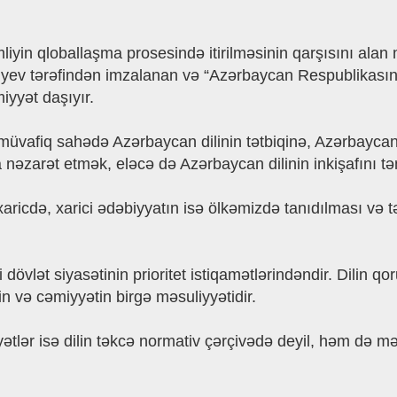
imliyin qloballaşma prosesində itirilməsinin qarşısını a
iyev tərəfindən imzalanan və “Azərbaycan Respublikasın
yyət daşıyır.
müvafiq sahədə Azərbaycan dilinin tətbiqinə, Azərbaycan 
əzarət etmək, eləcə də Azərbaycan dilinin inkişafını təm
cdə, xarici ədəbiyyatın isə ölkəmizdə tanıdılması və təb
 dövlət siyasətinin prioritet istiqamətlərindəndir. Dilin q
in və cəmiyyətin birgə məsuliyyətidir.
yyətlər isə dilin təkcə normativ çərçivədə deyil, həm də 