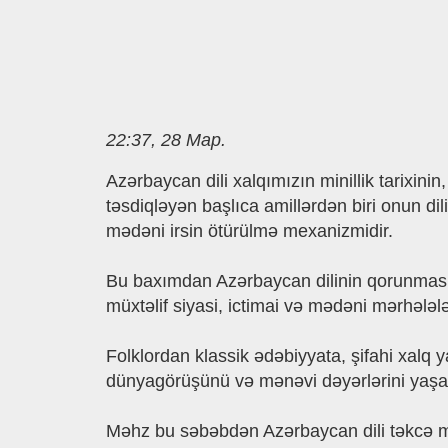
22:37, 28 Мар.
Azərbaycan dili xalqımızın minillik tarixini
təsdiqləyən başlıca amillərdən biri onun dili
mədəni irsin ötürülmə mexanizmidir.
Bu baxımdan Azərbaycan dilinin qorunması və
müxtəlif siyasi, ictimai və mədəni mərhələl
Folklordan klassik ədəbiyyata, şifahi xalq
dünyagörüşünü və mənəvi dəyərlərini yaşa
Məhz bu səbəbdən Azərbaycan dili təkcə mil