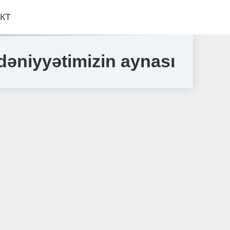
КТ
ədəniyyətimizin aynası