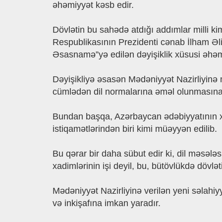
əhəmiyyət kəsb edir.
Dövlətin bu sahədə atdığı addımlar milli k
Respublikasının Prezidenti cənab İlham Əl
Əsasnamə”yə edilən dəyişiklik xüsusi əhəmi
Dəyişikliyə əsasən Mədəniyyət Nazirliyinə 
cümlədən dil normalarına əməl olunmasına n
Bundan başqa, Azərbaycan ədəbiyyatının xari
istiqamətlərindən biri kimi müəyyən edilib.
Bu qərar bir daha sübut edir ki, dil məsələsi
xadimlərinin işi deyil, bu, bütövlükdə dövlət
Mədəniyyət Nazirliyinə verilən yeni səlahi
və inkişafına imkan yaradır.