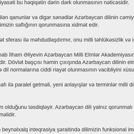
iyasəti bu həqiqətin dərin dərk olunmasının nəticəsidir.
dilən qanunlar və digər sənədlər Azərbaycan dilinin cəmiy
mizin saflığının qorunmasına xidmət edir.
sferası ilə məhdudlaşdırmır, onu milli təhlükəsizlik və i
b İlham Əliyevin Azərbaycan Milli Elmlər Akademiyasında
. Dövlət başçısı həmin çıxışında Azərbaycan dilinin elmi 
ə dil normalarına ciddi riayət olunmasının vacibliyini xüs
şafı ilə paralel getməli, yeni anlayışlar və terminlər milli 
m olduğunu təsdiqləyir. Azərbaycan dili yalnız qorunmalı
əlidir.
 beynəlxalq inteqrasiya şəraitində dilimizin funksional im