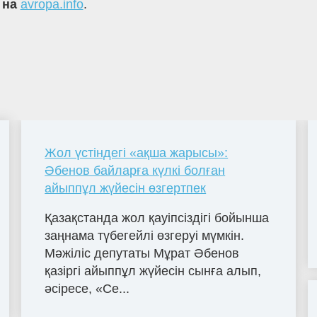
 на
avropa.info
.
Жол үстіндегі «ақша жарысы»:
Әбенов байларға күлкі болған
айыппұл жүйесін өзгертпек
Қазақстанда жол қауіпсіздігі бойынша
заңнама түбегейлі өзгеруі мүмкін.
Мәжіліс депутаты Мұрат Әбенов
қазіргі айыппұл жүйесін сынға алып,
әсіресе, «Се...