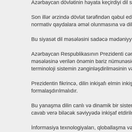
Azərbaycan dövlətinin həyata keçirdiyi dil s
Son illər ərzində dövlət tərəfindən qəbul e
normativ qaydalara əməl olunmasına və dili
Bu siyasət dil məsələsini sadəcə mədəniyyət 
Azərbaycan Respublikasının Prezidenti cəna
məsələsinə verilən önəmin bariz nümunəsidir
terminoloji sistemin zənginləşdirilməsinin v
Prezidentin fikrincə, dilin inkişafı elmin inki
formalaşdırılmalıdır.
Bu yanaşma dilin canlı və dinamik bir siste
cavab verə biləcək səviyyədə inkişaf etdirilm
İnformasiya texnologiyaları, qloballaşma və