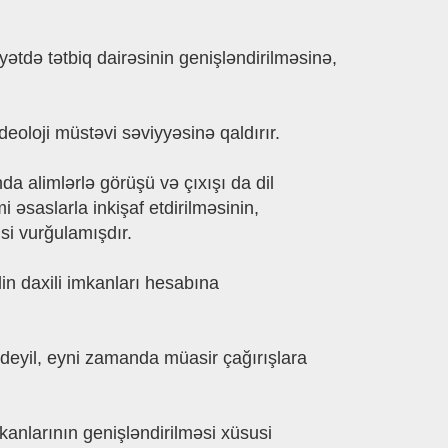
yətdə tətbiq dairəsinin genişləndirilməsinə,
deoloji müstəvi səviyyəsinə qaldırır.
 alimlərlə görüşü və çıxışı da dil
əsaslarla inkişaf etdirilməsinin,
usi vurğulamışdır.
dilin daxili imkanları hesabına
 deyil, eyni zamanda müasir çağırışlara
kanlarının genişləndirilməsi xüsusi