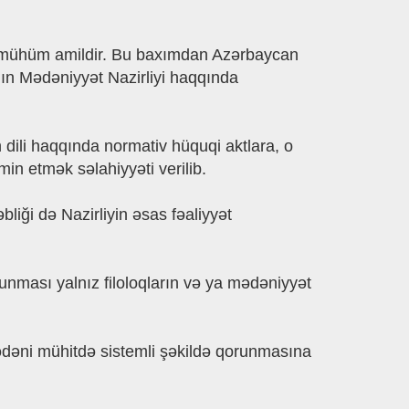
lan mühüm amildir. Bu baxımdan Azərbaycan
ın Mədəniyyət Nazirliyi haqqında
dili haqqında normativ hüquqi aktlara, o
in etmək səlahiyyəti verilib.
liği də Nazirliyin əsas fəaliyyət
orunması yalnız filoloqların və ya mədəniyyət
mədəni mühitdə sistemli şəkildə qorunmasına