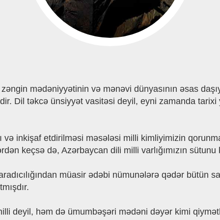
n, zəngin mədəniyyətinin və mənəvi dünyasının əsas daşıyıcı
dir. Dil təkcə ünsiyyət vasitəsi deyil, eyni zamanda tarixi
 inkişaf etdirilməsi məsələsi milli kimliyimizin qorunmas
ərdən keçsə də, Azərbaycan dili milli varlığımızın sütun
 yaradıcılığından müasir ədəbi nümunələrə qədər bütün sa
tmışdır.
li deyil, həm də ümumbəşəri mədəni dəyər kimi qiymətlən