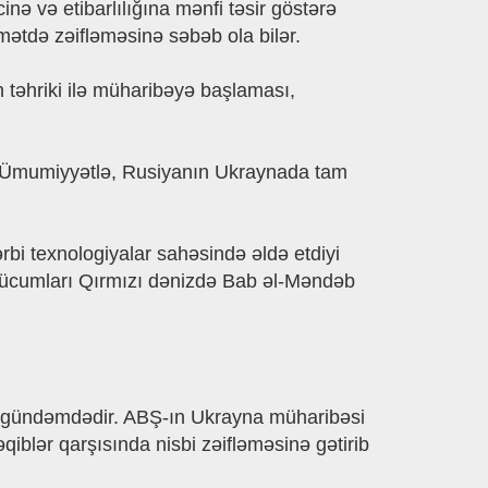
ə və etibarlılığına mənfi təsir göstərə
mətdə zəifləməsinə səbəb ola bilər.
 təhriki ilə müharibəyə başlaması,
 Ümumiyyətlə, Rusiyanın Ukraynada tam
bi texnologiyalar sahəsində əldə etdiyi
et hücumları Qırmızı dənizdə Bab əl-Məndəb
məsi gündəmdədir. ABŞ-ın Ukrayna müharibəsi
qiblər qarşısında nisbi zəifləməsinə gətirib