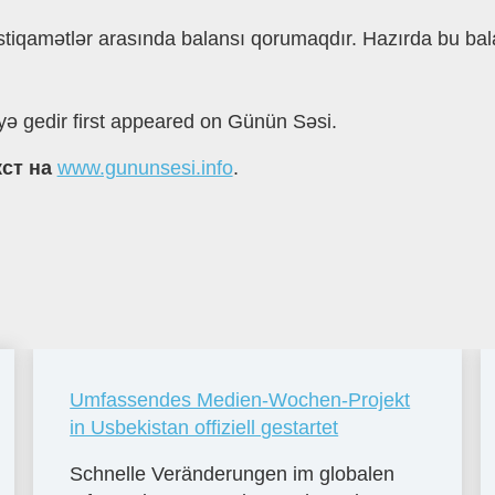
istiqamətlər arasında balansı qorumaqdır. Hazırda bu 
ə gedir first appeared on Günün Səsi.
кст на
www.gununsesi.info
.
Umfassendes Medien-Wochen-Projekt
in Usbekistan offiziell gestartet
Schnelle Veränderungen im globalen