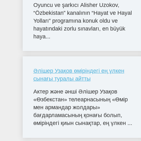
Oyuncu ve şarkıcı Alisher Uzokov,
“Özbekistan” kanalının “Hayat ve Hayal
Yolları” programına konuk oldu ve
hayatındaki zorlu sınavları, en büyük
haya...
Әлішер Узақов өміріндегі ең үлкен
сынағы туралы айтты
Актер және әнші Әлішер Узақов
«Өзбекстан» телеарнасының «Өмір
мен армандар жолдары»
бағдарламасының қонағы болып,
өміріндегі қиын сынақтар, ең үлкен ...