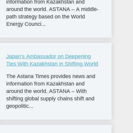
information from Kazakhstan and
around the world. ASTANA – A middle-
path strategy based on the World
Energy Counci...
Japan’s Ambassador on Deepening
Ties With Kazakhstan in Shifting World
The Astana Times provides news and
information from Kazakhstan and
around the world. ASTANA – With
shifting global supply chains shift and
geopolitic...