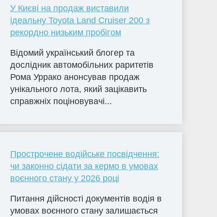
У Києві на продаж виставили
ідеальну Toyota Land Cruiser 200 з
рекордно низьким пробігом
Відомий український блогер та
дослідник автомобільних раритетів
Рома Уррако анонсував продаж
унікального лота, який зацікавить
справжніх поціновувачі...
Прострочене водійське посвідчення:
чи законно сідати за кермо в умовах
воєнного стану у 2026 році
Питання дійсності документів водія в
умовах воєнного стану залишається