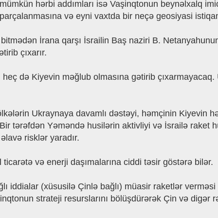
mümkün hərbi addımları isə Vaşinqtonun beynəlxalq imicin
 parçalanmasına və eyni vaxtda bir neçə geosiyasi istiqa
itmədən İrana qarşı İsrailin Baş naziri B. Netanyahunun
irib çıxarır.
heç də Kiyevin məğlub olmasına gətirib çıxarmayacaq.
lkələrin Ukraynaya davamlı dəstəyi, həmçinin Kiyevin hər
. Bir tərəfdən Yəməndə husilərin aktivliyi və İsrailə rak
əlavə risklər yaradır.
icarətə və enerji daşımalarına ciddi təsir göstərə bilər.
bağlı iddialar (xüsusilə Çinlə bağlı) müasir raketlər ver
qtonun strateji resurslarını bölüşdürərək Çin və digər rə