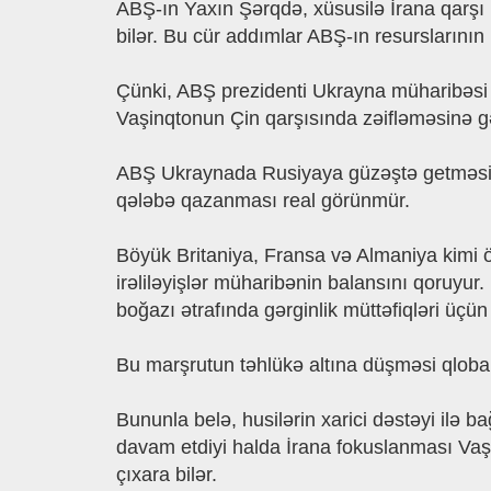
ABŞ-ın Yaxın Şərqdə, xüsusilə İrana qarşı 
bilər. Bu cür addımlar ABŞ-ın resurslarının
Çünki, ABŞ prezidenti Ukrayna müharibəsi b
Vaşinqtonun Çin qarşısında zəifləməsinə gət
ABŞ Ukraynada Rusiyaya güzəştə getməsi 
qələbə qazanması real görünmür.
Böyük Britaniya, Fransa və Almaniya kimi ö
irəliləyişlər müharibənin balansını qoruyur
boğazı ətrafında gərginlik müttəfiqləri üçün 
Bu marşrutun təhlükə altına düşməsi qlobal t
Bununla belə, husilərin xarici dəstəyi ilə 
davam etdiyi halda İrana fokuslanması Vaşin
çıxara bilər.