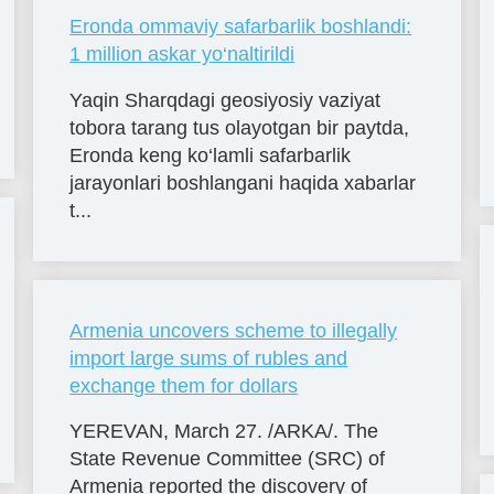
Eronda ommaviy safarbarlik boshlandi:
1 million askar yo‘naltirildi
Yaqin Sharqdagi geosiyosiy vaziyat
tobora tarang tus olayotgan bir paytda,
Eronda keng ko‘lamli safarbarlik
jarayonlari boshlangani haqida xabarlar
t...
Armenia uncovers scheme to illegally
import large sums of rubles and
exchange them for dollars
YEREVAN, March 27. /ARKA/. The
State Revenue Committee (SRC) of
Armenia reported the discovery of