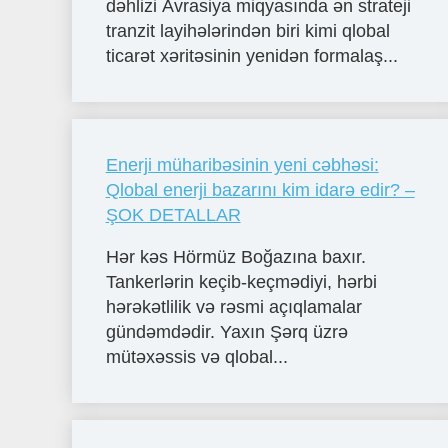
dəhlizi Avrasiya miqyasında ən strateji
tranzit layihələrindən biri kimi qlobal
ticarət xəritəsinin yenidən formalaş...
Enerji müharibəsinin yeni cəbhəsi:
Qlobal enerji bazarını kim idarə edir? –
ŞOK DETALLAR
Hər kəs Hörmüz Boğazına baxır.
Tankerlərin keçib-keçmədiyi, hərbi
hərəkətlilik və rəsmi açıqlamalar
gündəmdədir. Yaxın Şərq üzrə
mütəxəssis və qlobal...