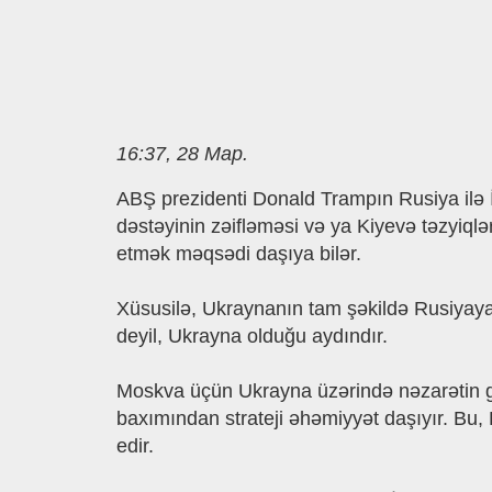
16:37, 28 Мар.
ABŞ prezidenti Donald Trampın Rusiya il
dəstəyinin zəifləməsi və ya Kiyevə təzyiq
etmək məqsədi daşıya bilər.
Xüsusilə, Ukraynanın tam şəkildə Rusiyaya 
deyil, Ukrayna olduğu aydındır.
Moskva üçün Ukrayna üzərində nəzarətin g
baxımından strateji əhəmiyyət daşıyır. Bu
edir.