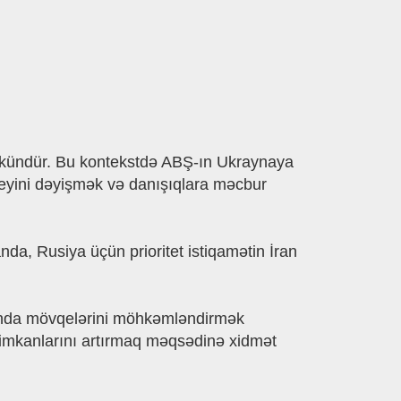
kündür. Bu kontekstdə ABŞ-ın Ukraynaya
qeyini dəyişmək və danışıqlara məcbur
da, Rusiya üçün prioritet istiqamətin İran
sında mövqelərini möhkəmləndirmək
 imkanlarını artırmaq məqsədinə xidmət