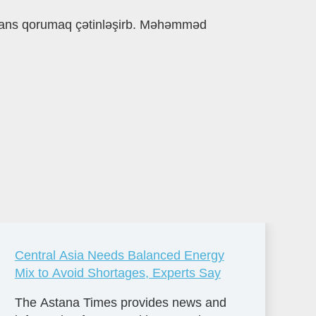
balans qorumaq çətinləşirb. Məhəmməd
Central Asia Needs Balanced Energy
Mix to Avoid Shortages, Experts Say
The Astana Times provides news and