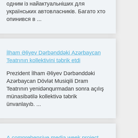
одним із найактуальніших для
українських автовласників. Багато хто
опинився в ...
İlham Əliyev Dərbənddəki Azərbaycan
Teatrının kollektivini təbrik etdi
Prezident İlham Əliyev Dərbənddəki
Azərbaycan Dövlət Musiqili Dram
Teatrının yenidənqurmadan sonra açılış
münasibətilə kollektivə təbrik
ünvanlayıb. ...
A comprehensive media week project