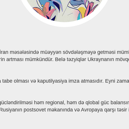
ə İran məsələsində müəyyən sövdələşməyə getməsi müm
lərin artması mümkündür. Belə təzyiqlər Ukraynanın möv
tabe olması və kaputilyasiya imza atmasıdır. Eyni zaman
ücləndirilməsi həm regional, həm də qlobal güc balan
, Rusiyanın postsovet məkanında və Avropaya qarşı təsir