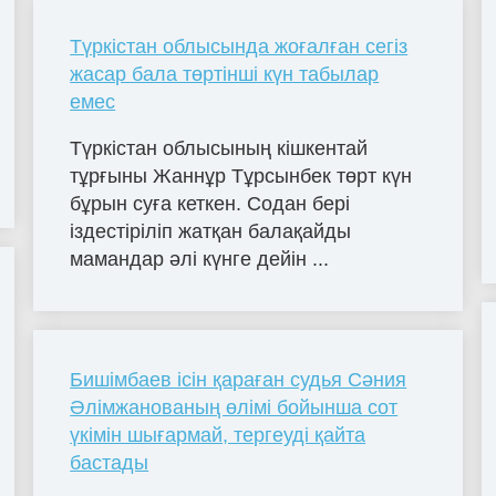
Түркістан облысында жоғалған сегіз
жасар бала төртінші күн табылар
емес
Түркістан облысының кішкентай
тұрғыны Жаннұр Тұрсынбек төрт күн
бұрын суға кеткен. Содан бері
іздестіріліп жатқан балақайды
мамандар әлі күнге дейін ...
Бишімбаев ісін қараған судья Сәния
Әлімжанованың өлімі бойынша сот
үкімін шығармай, тергеуді қайта
бастады