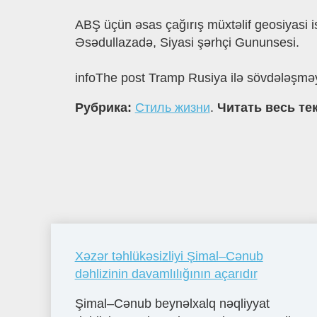
ABŞ üçün əsas çağırış müxtəlif geosiyasi 
Əsədullazadə, Siyasi şərhçi Gununsesi.
infoThe post Tramp Rusiya ilə sövdələşməy
Рубрика:
Стиль жизни
.
Читать весь те
Xəzər təhlükəsizliyi Şimal–Cənub
dəhlizinin davamlılığının açarıdır
Şimal–Cənub beynəlxalq nəqliyyat