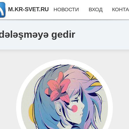
M.KR-SVET.RU
НОВОСТИ
ВХОД
КОНТА
vdələşməyə gedir