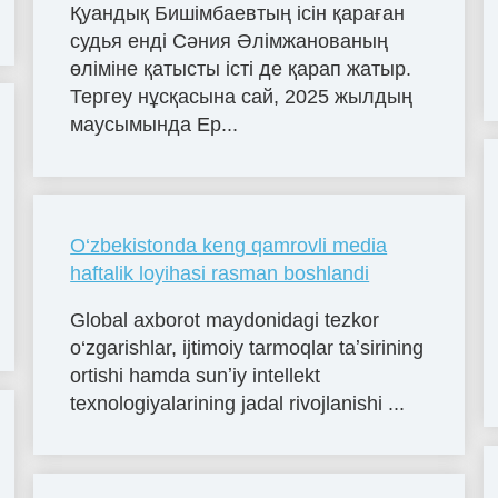
Қуандық Бишімбаевтың ісін қараған
судья енді Сәния Әлімжанованың
өліміне қатысты істі де қарап жатыр.
Тергеу нұсқасына сай, 2025 жылдың
маусымында Ер...
O‘zbekistonda keng qamrovli media
haftalik loyihasi rasman boshlandi
Global axborot maydonidagi tezkor
o‘zgarishlar, ijtimoiy tarmoqlar taʼsirining
ortishi hamda sunʼiy intellekt
texnologiyalarining jadal rivojlanishi ...