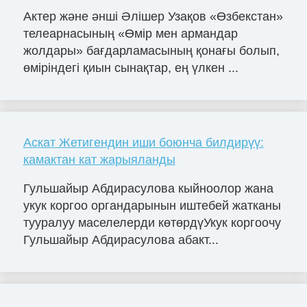
Актер және әнші Әлішер Узақов «Өзбекстан»
телеарнасының «Өмір мен армандар
жолдары» бағдарламасының қонағы болып,
өміріндегі қиын сынақтар, ең үлкен ...
Аскат Жетигендин иши боюнча билдирүү:
камактан кат жарыяланды
Гульшайыр Абдирасулова кыйноолор жана
укук коргоо органдарынын иштебей жатканы
тууралуу маселелерди көтөрдүУкук коргоочу
Гульшайыр Абдирасулова абакт...