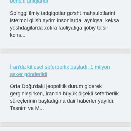
berishi aniqlandi
So‘nggi ilmiy tadqiqotlar go‘sht mahsulotlarini
iste’mol qilish ayrim insonlarda, ayniqsa, keksa
yoshdagilarda xotira faoliyatiga ijobiy ta’sir
ko‘rs...
İran'da kitlesel seferberlik başladı: 1 milyon
asker gönderildi
Orta Doğu'daki jeopolitik durum giderek
gerginleşirken, İran'da büyük ölçekli seferberlik
süreçlerinin başladığına dair haberler yayıldı.
Tasnim ve M...