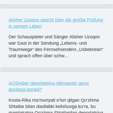
Alisher Uzoqov spricht über die größte Prüfung
in seinem Leben
Der Schauspieler und Sänger Alisher Uzoqov
war Gast in der Sendung „Lebens- und
Traumwege“ des Fernsehsenders „Usbekistan“
und sprach offen über schw...
AQSHdan deportatsiya qilinganlar qaysi
davlatga boradi?
Kosta-Rika ma’muriyati e’lon qilgan Qo‘shma
Shtatlar bilan dastlabki kelishuvga ko‘ra, bu
mamlakatga Qo‘shma Shtatlardan deportatsiya