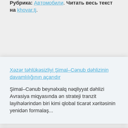
Рубрика:
Автомобили
.
Читать весь текст
на
khovar.tj
.
Xəzər təhlükəsizliyi Şimal–Cənub dəhlizinin
davamlılığının açarıdır
Şimal–Cənub beynəlxalq nəqliyyat dəhlizi
Avrasiya miqyasında ən strateji tranzit
layihələrindən biri kimi qlobal ticarət xəritəsinin
yenidən formalaş...