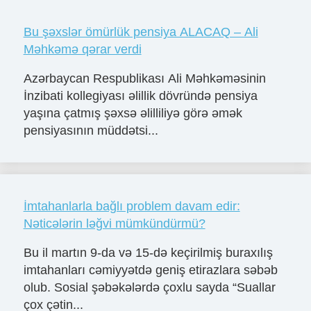
Bu şəxslər ömürlük pensiya ALACAQ – Ali
Məhkəmə qərar verdi
Azərbaycan Respublikası Ali Məhkəməsinin
İnzibati kollegiyası əlillik dövründə pensiya
yaşına çatmış şəxsə əlilliliyə görə əmək
pensiyasının müddətsi...
İmtahanlarla bağlı problem davam edir:
Nəticələrin ləğvi mümkündürmü?
Bu il martın 9-da və 15-də keçirilmiş buraxılış
imtahanları cəmiyyətdə geniş etirazlara səbəb
olub. Sosial şəbəkələrdə çoxlu sayda “Suallar
çox çətin...