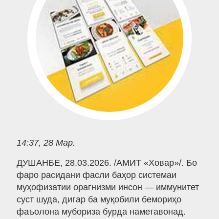
14:37, 28 Мар.
ДУШАНБЕ, 28.03.2026. /АМИТ «Ховар»/. Бо
фаро расидани фасли баҳор системаи
муҳофизатии орагнизми инсон — иммунитет
суст шуда, дигар ба муқобили бемориҳо
фаъолона мубориза бурда наметавонад.