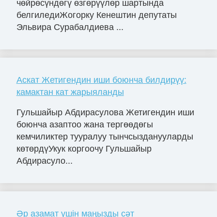
чөйрөсүндөгү өзгөрүүлөр шартында
белгиледиЖогорку Кенештин депутаты
Эльвира Сурабалдиева ...
Аскат Жетигендин иши боюнча билдирүү:
камактан кат жарыяланды
Гульшайыр Абдирасулова Жетигендин иши
боюнча азаптоо жана тергөөдөгы
кемчиликтер тууралуу тынчсызданууларды
көтөрдүУкук коргоочу Гульшайыр
Абдирасуло...
Әр азамат үшін маңызды сәт