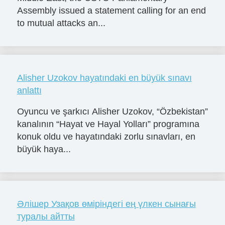
Assembly issued a statement calling for an end
to mutual attacks an...
Alisher Uzokov hayatındaki en büyük sınavı
anlattı
Oyuncu ve şarkıcı Alisher Uzokov, “Özbekistan”
kanalının “Hayat ve Hayal Yolları” programına
konuk oldu ve hayatındaki zorlu sınavları, en
büyük haya...
Әлішер Узақов өміріндегі ең үлкен сынағы
туралы айтты