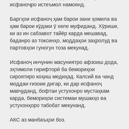
исфаноҷро истеъмол намоянд.
Баргҳои исфаноҷ ҳам барои зани ҳомила ва
ҳам барои кӯдаки ӯ хеле муфиданд. Хӯрише,
ки аз ин сабзавот тайёр карда мешавад,
баданро аз токсинҳо, моддаҳои заҳролуд ва
партовҳои гуногун тоза мекунад.
Исфаноҷ инчунин масуниятро афзоиш дода,
эҳтимоли гирифторӣ ба бемориҳои
сироятиро коҳиш медиҳад. Калсий ва чанд
моддаи ғизоии дигар, ки дар исфаноҷ
мавҷуданд, бофтаи устухонро мустаҳкам
карда, бемориҳои системаи мушакҳо ва
устухонҳоро табобат мекунанд.
АКС аз манбаъҳои боз.