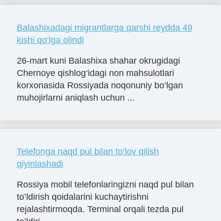
Balashixadagi migrantlarga qarshi reydda 49
kishi qo‘lga olindi
26-mart kuni Balashixa shahar okrugidagi
Chernoye qishlog‘idagi non mahsulotlari
korxonasida Rossiyada noqonuniy bo‘lgan
muhojirlarni aniqlash uchun ...
Telefonga naqd pul bilan to’lov qilish
qiyinlashadi
Rossiya mobil telefonlaringizni naqd pul bilan
to’ldirish qoidalarini kuchaytirishni
rejalashtirmoqda. Terminal orqali tezda pul