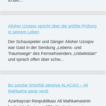
to’ldiri...
Alisher Uzoqov spricht über die größte Prüfung
in seinem Leben
Der Schauspieler und Sänger Alisher Uzoqov
war Gast in der Sendung „Lebens- und
Traumwege“ des Fernsehsenders „Usbekistan“
und sprach offen über schw...
Bu şəxslər ömürlük pensiya ALACAQ – Ali
Məhkəmə qərar verdi
Azərbaycan Respublikası Ali Məhkəməsinin