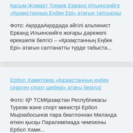
Қасым-Жомарт Тоқаев Ерванд Ильинскийге
«Қазақстанның Еңбек Ері» атағын тапсырды
Фото: АқордаАқордада әйгілі альпинист
Ерванд Ильинскийге жоғары дәрежелі
ерекшелік белгісі – «Қазақстанның Еңбек
Ері» атағын салтанатты түрде табыста...
Ербол Хамитовқа «Қазақстанның еңбек
сіңірген спорт шебері» атағы берілді
Фото: ҚР ТСМҚазақстан Республикасы
Туризм және спорт министрі Ербол
Мырзабосынов пара биатлоннан Миланда
өткен қысқы Паралимпиада чемпионы
Ербол Хами...