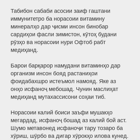
Табибон сабаби асосии заиф гаштани
иммунитетро ба норасоии витамину
минералҳо дар ҷисми инсон бинобар
сардиҳои фасли зимистон, кӯтоҳ будани
рӯзҳо ва норасоии нури Офтоб рабт
медиҳанд.
Барои барқарор намудани витаминҳо дар
организм инсон бояд растаниҳои
фоидабахшро истеъмол намояд. Яке аз
онҳо исфаноҷ мебошад. Чунин маслиҳат
медиҳанд мутахассисони соҳаи тиб.
Норасоии калий боиси заъфи мушакҳо
мегардад, исфаноҷ бошад аз калий бой аст.
Шумо метавонед исфаноҷи тару тозаро ба
хӯриш, шӯрбо ва дигар хӯрокҳо илова кунед.