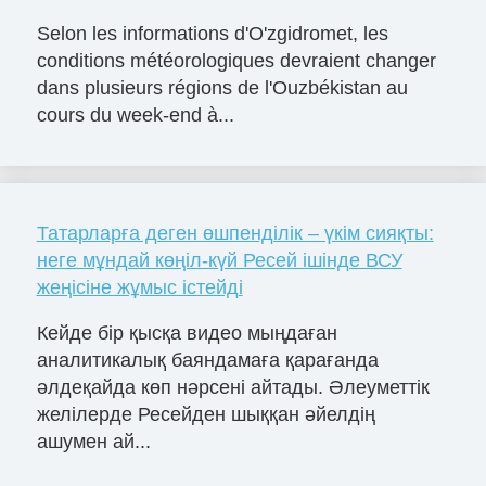
Selon les informations d'O'zgidromet, les
conditions météorologiques devraient changer
dans plusieurs régions de l'Ouzbékistan au
cours du week-end à...
Татарларға деген өшпенділік – үкім сияқты:
неге мұндай көңіл-күй Ресей ішінде ВСУ
жеңісіне жұмыс істейді
Кейде бір қысқа видео мыңдаған
аналитикалық баяндамаға қарағанда
әлдеқайда көп нәрсені айтады. Әлеуметтік
желілерде Ресейден шыққан әйелдің
ашумен ай...