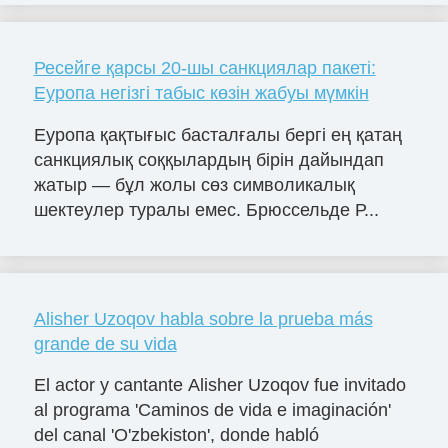
Ресейге қарсы 20-шы санкциялар пакеті:
Еуропа негізгі табыс көзін жабуы мүмкін
Еуропа қақтығыс басталғалы бергі ең қатаң
санкциялық соққылардың бірін дайындап
жатыр — бұл жолы сөз символикалық
шектеулер туралы емес. Брюссельде Р...
Alisher Uzoqov habla sobre la prueba más
grande de su vida
El actor y cantante Alisher Uzoqov fue invitado
al programa 'Caminos de vida e imaginación'
del canal 'O'zbekiston', donde habló