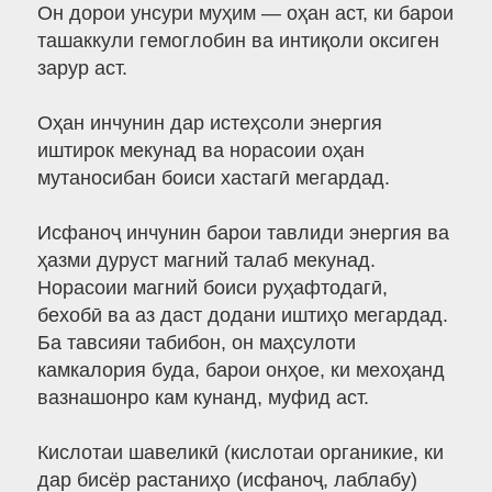
Он дорои унсури муҳим — оҳан аст, ки барои
ташаккули гемоглобин ва интиқоли оксиген
зарур аст.
Оҳан инчунин дар истеҳсоли энергия
иштирок мекунад ва норасоии оҳан
мутаносибан боиси хастагӣ мегардад.
Исфаноҷ инчунин барои тавлиди энергия ва
ҳазми дуруст магний талаб мекунад.
Норасоии магний боиси руҳафтодагӣ,
бехобӣ ва аз даст додани иштиҳо мегардад.
Ба тавсияи табибон, он маҳсулоти
камкалория буда, барои онҳое, ки мехоҳанд
вазнашонро кам кунанд, муфид аст.
Кислотаи шавеликӣ (кислотаи органикие, ки
дар бисёр растаниҳо (исфаноҷ, лаблабу)