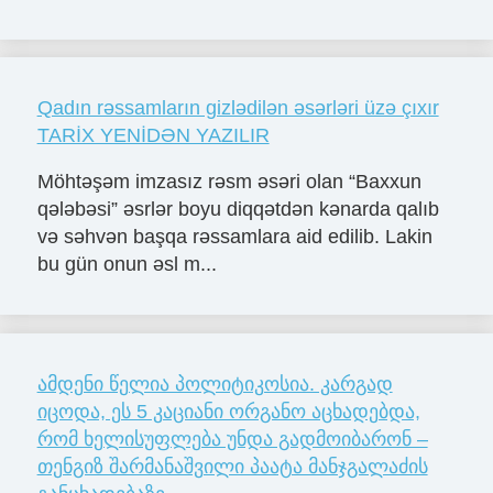
Qadın rəssamların gizlədilən əsərləri üzə çıxır
TARİX YENİDƏN YAZILIR
Möhtəşəm imzasız rəsm əsəri olan “Baxxun
qələbəsi” əsrlər boyu diqqətdən kənarda qalıb
və səhvən başqa rəssamlara aid edilib. Lakin
bu gün onun əsl m...
ამდენი წელია პოლიტიკოსია. კარგად
იცოდა, ეს 5 კაციანი ორგანო აცხადებდა,
რომ ხელისუფლება უნდა გადმოიბარონ –
თენგიზ შარმანაშვილი პაატა მანჯგალაძის