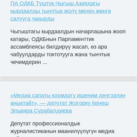
ПА ОДКБ Түштүк-Чыгыш Азиядагы
кырдаалды тынчтык жолу менен жөнгө
салууга чакырды
Чыгыштагы кырдаалдын начарлашына жооп
катары, ОДКБнын Парламенттик
ассамблеясы билдирүү жасап, өз ара
чабуулдарды токтотууга жана тынчтык
чечимдерин ...
«Медиа сапаты коомдогу ишеним деңгээлин
аныктайт», — депутат Жогорку Кенеш
Эльвира Сурабалдиева
Депутат профессионалдык
журналистиканын маанилүүлүгүн медиа