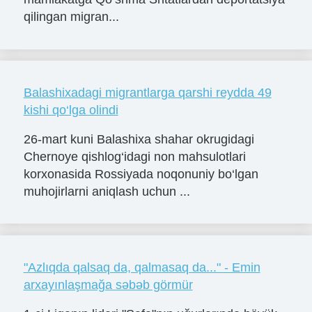
qilingan migran...
Balashixadagi migrantlarga qarshi reydda 49
kishi qo‘lga olindi
26-mart kuni Balashixa shahar okrugidagi
Chernoye qishlog‘idagi non mahsulotlari
korxonasida Rossiyada noqonuniy bo‘lgan
muhojirlarni aniqlash uchun ...
"Azlıqda qalsaq da, qalmasaq da..." - Emin
arxayınlaşmağa səbəb görmür