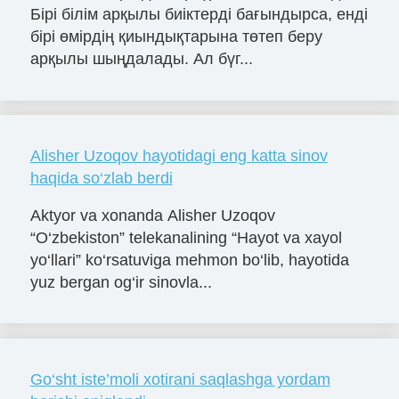
Бірі білім арқылы биіктерді бағындырса, енді
бірі өмірдің қиындықтарына төтеп беру
арқылы шыңдалады. Ал бүг...
Alisher Uzoqov hayotidagi eng katta sinov
haqida so‘zlab berdi
Aktyor va xonanda Alisher Uzoqov
“O‘zbekiston” telekanalining “Hayot va xayol
yo‘llari” ko‘rsatuviga mehmon bo‘lib, hayotida
yuz bergan og‘ir sinovla...
Go‘sht iste’moli xotirani saqlashga yordam