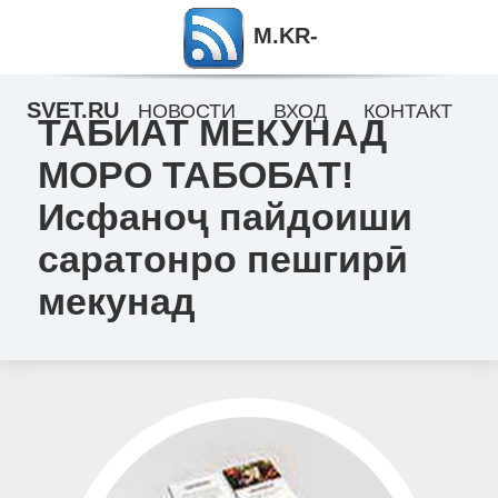
M.KR-
SVET.RU
НОВОСТИ
ВХОД
КОНТАКТ
ТАБИАТ МЕКУНАД
МОРО ТАБОБАТ!
Исфаноҷ пайдоиши
саратонро пешгирӣ
мекунад