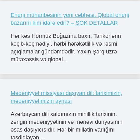
Enerji müharibəsinin yeni cəbhəsi: Qlobal enerji
bazarını kim idarə edir? – ŞOK DETALLAR
Hər kəs Hörmüz Boğazına baxır. Tankerlərin
keçib-keçmədiyi, hərbi hərəkətlilik və rəsmi
açıqlamalar gündəmdədir. Yaxın Şərq üzrə
mütəxəssis və qlobal...
Mədəniyyət missiyası daşıyan dil: tariximizin,
mədəniyyətimizin aynası
Azərbaycan dili xalqımızın minillik tarixinin,
zəngin mədəniyyətinin və mənəvi dünyasının
əsas daşıyıcısıdır. Hər bir millətin varlığını
təsdiqləyən ...