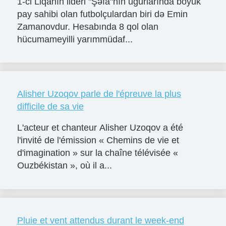
1-ci Liqanın lideri "Şəfa"nın uğurlarında böyük
pay sahibi olan futbolçulardan biri də Emin
Zamanovdur. Hesabında 8 qol olan
hücumameyilli yarımmüdaf...
Alisher Uzoqov parle de l'épreuve la plus
difficile de sa vie
L'acteur et chanteur Alisher Uzoqov a été
l'invité de l'émission « Chemins de vie et
d'imagination » sur la chaîne télévisée «
Ouzbékistan », où il a...
Pluie et vent attendus durant le week-end