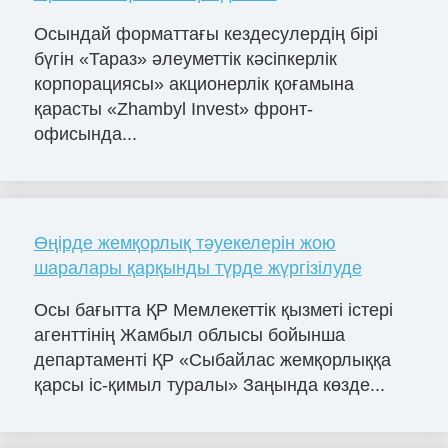
Осындай форматтағы кездесулердің бірі
бүгін «Тараз» әлеуметтік кәсіпкерлік
корпорациясы» акционерлік қоғамына
қарасты «Zhambyl Invest» фронт-
офисында...
Өңірде жемқорлық тәуекелерін жою
шаралары қарқынды түрде жүргізілуде
Осы бағытта ҚР Мемлекеттік қызметі істері
агенттінің Жамбыл облысы бойынша
департаменті ҚР «Сыбайлас жемқорлыққа
қарсы іс-қимыл туралы» Заңында көзде...