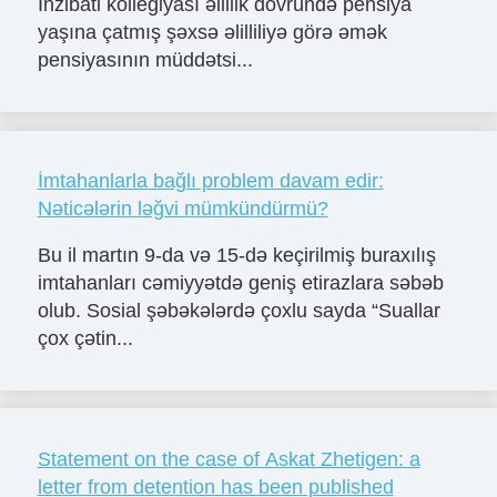
İnzibati kollegiyası əlillik dövründə pensiya
yaşına çatmış şəxsə əlilliliyə görə əmək
pensiyasının müddətsi...
İmtahanlarla bağlı problem davam edir:
Nəticələrin ləğvi mümkündürmü?
Bu il martın 9-da və 15-də keçirilmiş buraxılış
imtahanları cəmiyyətdə geniş etirazlara səbəb
olub. Sosial şəbəkələrdə çoxlu sayda “Suallar
çox çətin...
Statement on the case of Askat Zhetigen: a
letter from detention has been published