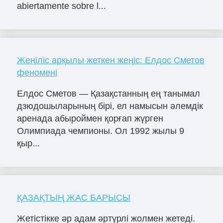
abiertamente sobre l...
Жеңіліс арқылы жеткен жеңіс: Елдос Сметов
феномені
Елдос Сметов — Қазақстанның ең танымал
дзюдошыларының бірі, ел намысын әлемдік
аренада абыроймен қорғап жүрген
Олимпиада чемпионы. Ол 1992 жылы 9
қыр...
ҚАЗАҚТЫҢ ЖАС БАРЫСЫ
Жетістікке әр адам әртүрлі жолмен жетеді.