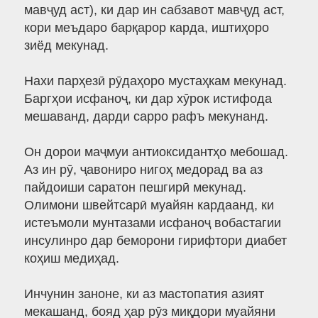
мавҷуд аст), ки дар ин сабзавот мавҷуд аст,
кори меъдаро барқарор карда, иштиҳоро
зиёд мекунад.
Нахи парҳезӣ рӯдаҳоро мустаҳкам мекунад.
Баргҳои исфаноҷ, ки дар хӯрок истифода
мешаванд, дарди сарро рафъ мекунанд.
Он дорои маҷмуи антиоксидантҳо мебошад.
Аз ин рӯ, ҷавониро нигоҳ медорад ва аз
пайдоиши саратон пешгирӣ мекунад.
Олимони швейтсарӣ муайян кардаанд, ки
истеъмоли мунтазами исфаноҷ вобастагии
инсулинро дар беморони гирифтори диабет
коҳиш медиҳад.
Инчунин заноне, ки аз мастопатия азият
мекашанд, бояд ҳар рӯз миқдори муайяни