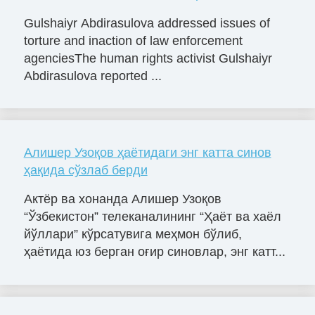
Gulshaiyr Abdirasulova addressed issues of
torture and inaction of law enforcement
agenciesThe human rights activist Gulshaiyr
Abdirasulova reported ...
Алишер Узоқов ҳаётидаги энг катта синов
ҳақида сўзлаб берди
Актёр ва хонанда Алишер Узоқов
“Ўзбекистон” телеканалининг “Ҳаёт ва хаёл
йўллари” кўрсатувига меҳмон бўлиб,
ҳаётида юз берган оғир синовлар, энг катт...