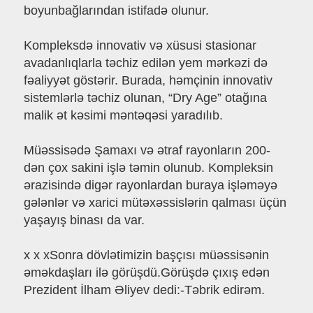
boyunbağlarından istifadə olunur.
Kompleksdə innovativ və xüsusi stasionar
avadanlıqlarla təchiz edilən yem mərkəzi də
fəaliyyət göstərir. Burada, həmçinin innovativ
sistemlərlə təchiz olunan, “Dry Age” otağına
malik ət kəsimi məntəqəsi yaradılıb.
Müəssisədə Şamaxı və ətraf rayonların 200-
dən çox sakini işlə təmin olunub. Kompleksin
ərazisində digər rayonlardan buraya işləməyə
gələnlər və xarici mütəxəssislərin qalması üçün
yaşayış binası da var.
x x xSonra dövlətimizin başçısı müəssisənin
əməkdaşları ilə görüşdü.Görüşdə çıxış edən
Prezident İlham Əliyev dedi:-Təbrik edirəm.