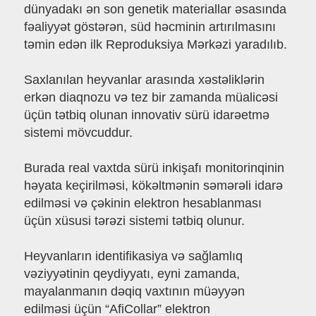
dünyadakı ən son genetik materiallar əsasında
fəaliyyət göstərən, süd həcminin artırılmasını
təmin edən ilk Reproduksiya Mərkəzi yaradılıb.
Saxlanılan heyvanlar arasında xəstəliklərin
erkən diaqnozu və tez bir zamanda müalicəsi
üçün tətbiq olunan innovativ sürü idarəetmə
sistemi mövcuddur.
Burada real vaxtda sürü inkişafı monitorinqinin
həyata keçirilməsi, kökəltmənin səmərəli idarə
edilməsi və çəkinin elektron hesablanması
üçün xüsusi tərəzi sistemi tətbiq olunur.
Heyvanların identifikasiya və sağlamlıq
vəziyyətinin qeydiyyatı, eyni zamanda,
mayalanmanın dəqiq vaxtının müəyyən
edilməsi üçün “AfiCollar” elektron