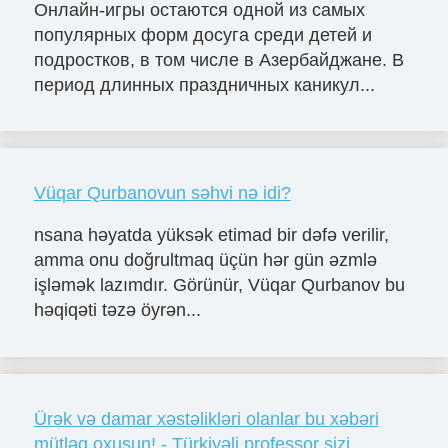
Онлайн-игры остаются одной из самых
популярных форм досуга среди детей и
подростков, в том числе в Азербайджане. В
период длинных праздничных каникул...
Vüqar Qurbanovun səhvi nə idi?
nsana həyatda yüksək etimad bir dəfə verilir,
amma onu doğrultmaq üçün hər gün əzmlə
işləmək lazımdır. Görünür, Vüqar Qurbanov bu
həqiqəti təzə öyrən...
Ürək və damar xəstəlikləri olanlar bu xəbəri
mütləq oxusun! - Türkiyəli professor sizi