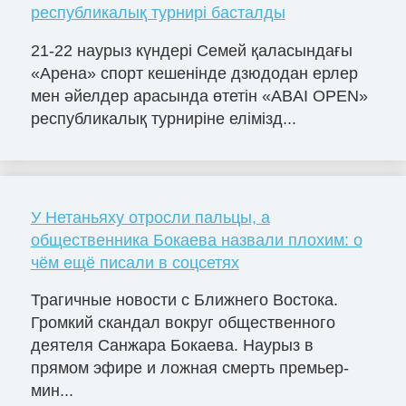
республикалық турнирі басталды
21-22 наурыз күндері Семей қаласындағы
«Арена» спорт кешенінде дзюдодан ерлер
мен әйелдер арасында өтетін «ABAІ OPEN»
республикалық турниріне елімізд...
У Нетаньяху отросли пальцы, а
общественника Бокаева назвали плохим: о
чём ещё писали в соцсетях
Трагичные новости с Ближнего Востока.
Громкий скандал вокруг общественного
деятеля Санжара Бокаева. Наурыз в
прямом эфире и ложная смерть премьер-
мин...