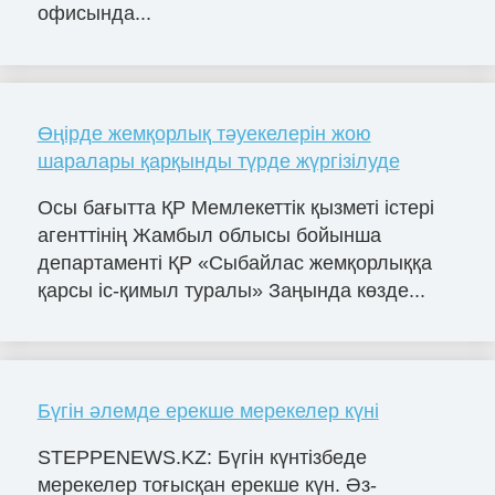
офисында...
Өңірде жемқорлық тәуекелерін жою
шаралары қарқынды түрде жүргізілуде
Осы бағытта ҚР Мемлекеттік қызметі істері
агенттінің Жамбыл облысы бойынша
департаменті ҚР «Сыбайлас жемқорлыққа
қарсы іс-қимыл туралы» Заңында көзде...
Бүгін әлемде ерекше мерекелер күні
STEPPENEWS.KZ: Бүгін күнтізбеде
мерекелер тоғысқан ерекше күн. Әз-