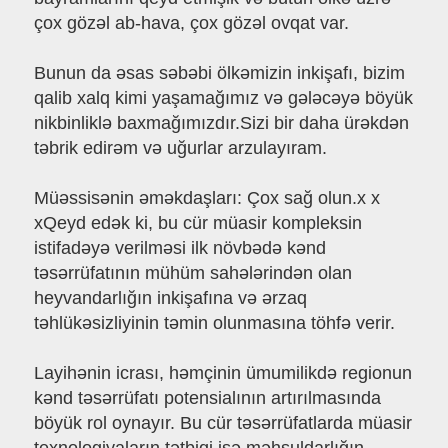
çox gözəl ab-hava, çox gözəl ovqat var.
Bunun da əsas səbəbi ölkəmizin inkişafı, bizim
qalib xalq kimi yaşamağımız və gələcəyə böyük
nikbinliklə baxmağımızdır.Sizi bir daha ürəkdən
təbrik edirəm və uğurlar arzulayıram.
Müəssisənin əməkdaşları: Çox sağ olun.x x
xQeyd edək ki, bu cür müasir kompleksin
istifadəyə verilməsi ilk növbədə kənd
təsərrüfatının mühüm sahələrindən olan
heyvandarlığın inkişafına və ərzaq
təhlükəsizliyinin təmin olunmasına töhfə verir.
Layihənin icrası, həmçinin ümumilikdə regionun
kənd təsərrüfatı potensialının artırılmasında
böyük rol oynayır. Bu cür təsərrüfatlarda müasir