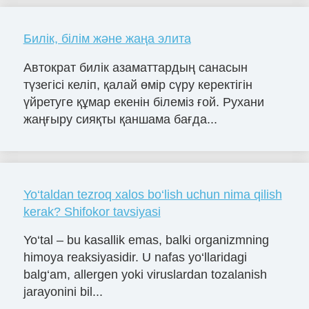
Билік, білім және жаңа элита
Автократ билік азаматтардың санасын
түзегісі келіп, қалай өмір сүру керектігін
үйретуге құмар екенін білеміз ғой. Рухани
жаңғыру сияқты қаншама бағда...
Yo‘taldan tezroq xalos bo‘lish uchun nima qilish
kerak? Shifokor tavsiyasi
Yo‘tal – bu kasallik emas, balki organizmning
himoya reaksiyasidir. U nafas yo‘llaridagi
balg‘am, allergen yoki viruslardan tozalanish
jarayonini bil...