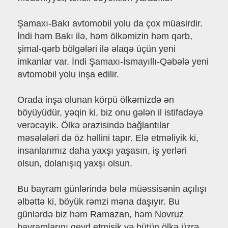
Şamaxı-Bakı avtomobil yolu da çox müasirdir.
İndi həm Bakı ilə, həm ölkəmizin həm qərb,
şimal-qərb bölgələri ilə əlaqə üçün yeni
imkanlar var. İndi Şamaxı-İsmayıllı-Qəbələ yeni
avtomobil yolu inşa edilir.
Orada inşa olunan körpü ölkəmizdə ən
böyüyüdür, yəqin ki, biz onu gələn il istifadəyə
verəcəyik. Ölkə ərazisində bağlantılar
məsələləri də öz həllini tapır. Elə etməliyik ki,
insanlarımız daha yaxşı yaşasın, iş yerləri
olsun, dolanışıq yaxşı olsun.
Bu bayram günlərində belə müəssisənin açılışı
əlbəttə ki, böyük rəmzi məna daşıyır. Bu
günlərdə biz həm Ramazan, həm Novruz
bayramlarını qeyd etmişik və bütün ölkə üzrə