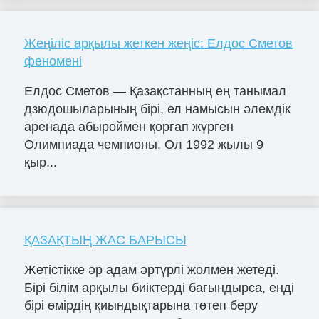
Жеңіліс арқылы жеткен жеңіс: Елдос Сметов
феномені
Елдос Сметов — Қазақстанның ең танымал
дзюдошыларының бірі, ел намысын әлемдік
аренада абыроймен қорғап жүрген
Олимпиада чемпионы. Ол 1992 жылы 9
қыр...
ҚАЗАҚТЫҢ ЖАС БАРЫСЫ
Жетістікке әр адам әртүрлі жолмен жетеді.
Бірі білім арқылы биіктерді бағындырса, енді
бірі өмірдің қиындықтарына төтеп беру