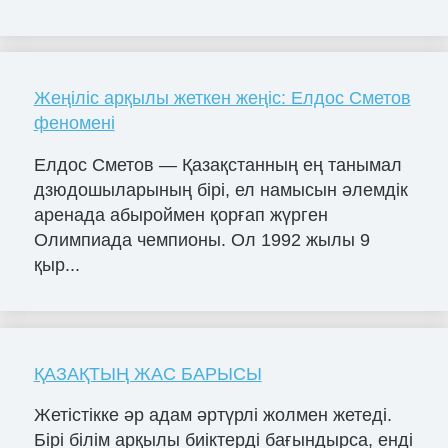
Жеңіліс арқылы жеткен жеңіс: Елдос Сметов
феномені
Елдос Сметов — Қазақстанның ең танымал
дзюдошыларының бірі, ел намысын әлемдік
аренада абыроймен қорғап жүрген
Олимпиада чемпионы. Ол 1992 жылы 9
қыр...
ҚАЗАҚТЫҢ ЖАС БАРЫСЫ
Жетістікке әр адам әртүрлі жолмен жетеді.
Бірі білім арқылы биіктерді бағындырса, енді