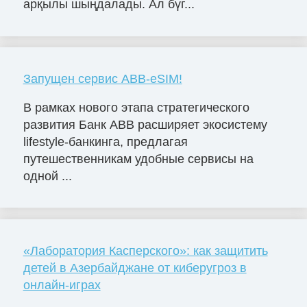
арқылы шыңдалады. Ал бүг...
Запущен сервис ABB-eSIM!
В рамках нового этапа стратегического
развития Банк ABB расширяет экосистему
lifestyle-банкинга, предлагая
путешественникам удобные сервисы на
одной ...
«Лаборатория Касперского»: как защитить
детей в Азербайджане от киберугроз в
онлайн-играх