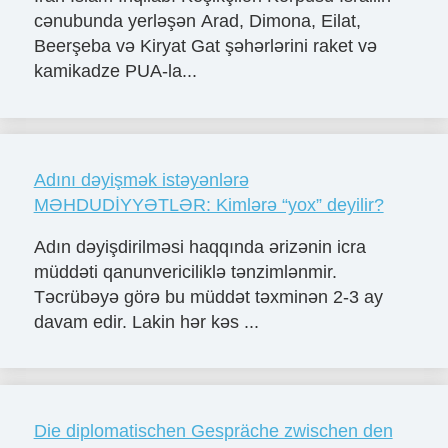
cənubunda yerləşən Arad, Dimona, Eilat,
Beerşeba və Kiryat Gat şəhərlərini raket və
kamikadze PUA-la...
Adını dəyişmək istəyənlərə
MƏHDUDİYYƏTLƏR: Kimlərə “yox” deyilir?
Adın dəyişdirilməsi haqqında ərizənin icra
müddəti qanunvericiliklə tənzimlənmir.
Təcrübəyə görə bu müddət təxminən 2-3 ay
davam edir. Lakin hər kəs ...
Die diplomatischen Gespräche zwischen den