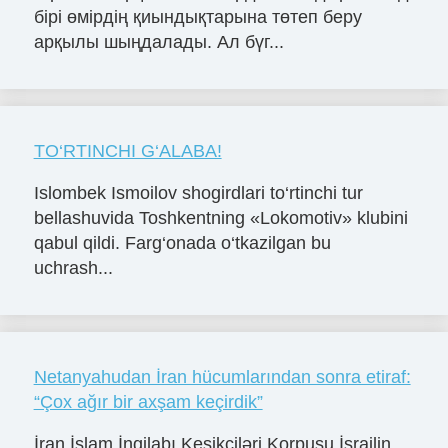
бірі өмірдің қиындықтарына төтеп беру
арқылы шыңдалады. Ал бүг...
TO‘RTINCHI G‘ALABA!
Islombek Ismoilov shogirdlari to‘rtinchi tur
bellashuvida Toshkentning «Lokomotiv» klubini
qabul qildi. Farg‘onada o‘tkazilgan bu
uchrash...
Netanyahudan İran hücumlarından sonra etiraf:
“Çox ağır bir axşam keçirdik”
İran İslam İnqilabı Keşikçiləri Korpusu İsrailin