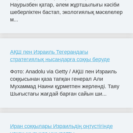
Наурызбен қатар, әлем жұртшылығы кәсіби
шеберліктен бастап, экологиялық мәселелер
м...
АҚШ пен Израиль Тегерандағы
стратегиялық нысандарға соққы беруде
Фото: Anadolu via Getty / АҚШ пен Израиль
соққысынан қаза тапқан генерал Али
Мухаммад Наини құрметпен жерленді. Таяу
Шығыстағы жағдай барған сайын ши...
Иран соққылары Израильдің оңтүстігінде