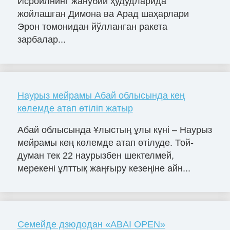
Исроилнинг жанубий ҳудудларида
жойлашган Димона ва Арад шаҳарлари
Эрон томонидан йўлланган ракета
зарбалар...
Наурыз мейрамы Абай облысында кең
көлемде атап өтіліп жатыр
Абай облысында Ұлыстың ұлы күні – Наурыз
мейрамы кең көлемде атап өтілуде. Той-
думан тек 22 наурызбен шектелмей,
мерекені ұлттық жаңғыру кезеңіне айн...
Семейде дзюдодан «ABAІ OPEN»