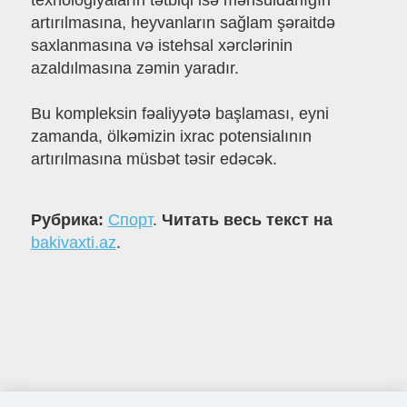
texnologiyaların tətbiqi isə məhsuldarlığın
artırılmasına, heyvanların sağlam şəraitdə
saxlanmasına və istehsal xərclərinin
azaldılmasına zəmin yaradır.
Bu kompleksin fəaliyyətə başlaması, eyni
zamanda, ölkəmizin ixrac potensialının
artırılmasına müsbət təsir edəcək.
Рубрика:
Спорт
.
Читать весь текст на
bakivaxti.az
.