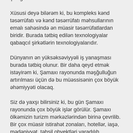
Xüsusi deyə bilərəm ki, bu kompleks kənd
təsərrüfatı və kənd təsərrüfatı məhsullarının
emalı sahəsində ən müasir təsərrüfatlardan
biridir. Burada tətbiq edilən texnologiyalar
qabaqcıl şirkətlərin texnologiyalarıdır.
Dünyanın ən yüksəksəviyyəli iş yanaşması
burada tətbiq olunur. Bir daha qeyd etmək
istəyirəm ki, Şamaxı rayonunda məşğulluğun
artırılması üçün də bu müəssisənin çox böyük
əhəmiyyəti olacaq.
Siz də yaxşı bilirsiniz ki, bu gün Şamaxı
rayonunda çox böyük işlər görülür. Şamaxı
ölkəmizin turizm mərkəzlərindən birinə çevrilib.
Bir çox müasir istirahət zonaları, hotellər, iaşə,
mədəniyyət, təhsil obyektləri yaradılıb.