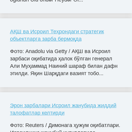
АҚШ ва Исроил Теҳрондаги стратегик
объектларга зарба бермоқда
Фото: Anadolu via Getty / АҚШ ва Исроил
зарбаси оқибатида ҳалок бўлган генерал
Али Муҳаммад Наиний шараф билан дафн
этилди. Яқин Шарқдаги вазият тобо...
Эрон зарбалари Исроил жанубида жиддий
талофатлар келтирди
Фото: Reuters / Димонага ҳужум оқибатлари.