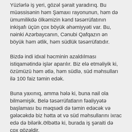
Yüzlərlə iş yeri, gözəl şərait yaradırıq. Bu
müəssisənin həm Şamaxı rayonunun, həm də
ümumilikdə ölkəmizin kənd təsərrüfatının
inkişafı üçün çox böyük əhəmiyyəti var. Bu,
nəinki Azərbaycanın, Cənubi Qafqazın ən
böyük həm ətlik, həm südlük təsərrüfatıdır.
Bizdə indi idxal həcminin azaldılması
istiqamətində işlər aparılır. Biz elə etməliyik ki,
özümüzü həm ətlə, həm südlə, süd məhsulları
ilə 100 faiz təmin edək.
Buna yaxınıq, amma hələ ki, buna nail ola
bilməmişik. Belə təsərrüfatların fəaliyyətə
başlaması bu məqsədi də təmin edəcək və
gələcəkdə biz hətta ət və süd məhsullarını ixrac
edə də bilərik.Əlbəttə ki, burada iş şəraiti də
çox gözəldir.