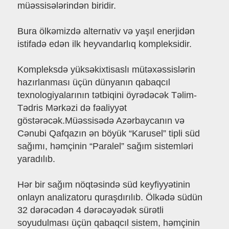
müəssisələrindən biridir.
Bura ölkəmizdə alternativ və yaşıl enerjidən
istifadə edən ilk heyvandarlıq kompleksidir.
Kompleksdə yüksəkixtisaslı mütəxəssislərin
hazırlanması üçün dünyanın qabaqcıl
texnologiyalarının tətbiqini öyrədəcək Təlim-
Tədris Mərkəzi də fəaliyyət
göstərəcək.Müəssisədə Azərbaycanın və
Cənubi Qafqazın ən böyük “Karusel” tipli süd
sağımı, həmçinin “Paralel” sağım sistemləri
yaradılıb.
Hər bir sağım nöqtəsində süd keyfiyyətinin
onlayn analizatoru quraşdırılıb. Ölkədə südün
32 dərəcədən 4 dərəcəyədək sürətli
soyudulması üçün qabaqcıl sistem, həmçinin