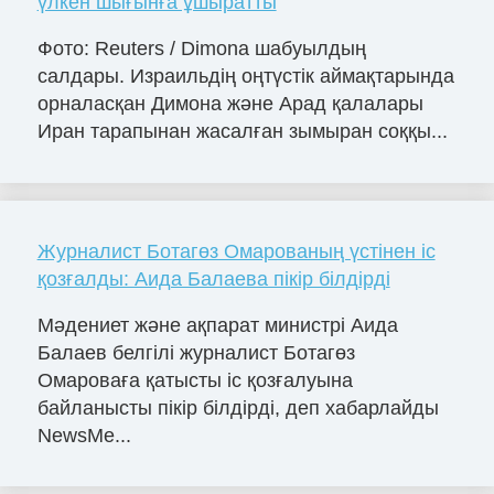
үлкен шығынға ұшыратты
Фото: Reuters / Dimona шабуылдың
салдары. Израильдің оңтүстік аймақтарында
орналасқан Димона және Арад қалалары
Иран тарапынан жасалған зымыран соққы...
Журналист Ботагөз Омарованың үстінен іс
қозғалды: Аида Балаева пікір білдірді
Мәдениет және ақпарат министрі Аида
Балаев белгілі журналист Ботагөз
Омароваға қатысты іс қозғалуына
байланысты пікір білдірді, деп хабарлайды
NewsMe...