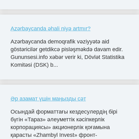
Azərbaycanda əhali niyə artmır?
Azərbaycanda demoqrafik vəziyyətə aid
göstəricilər getdikcə pisləşməkdə davam edir.
Gununsesi.info xəbər verir ki, Dövlət Statistika
Komitəsi (DSK) b...
Әр азамат үшін маңызды сәт
Осындай форматтағы кездесулердің бірі
бүгін «Тараз» әлеуметтік кәсіпкерлік
корпорациясы» акционерлік қоғамына
қарасты «Zhambyl Invest» фронт-