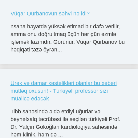
Vüqar Qurbanovun səhvi nə idi?
nsana həyatda yüksək etimad bir dəfə verilir,
amma onu doğrultmaq üçün hər gün əzmlə
işləmək lazımdır. Görünür, Vüqar Qurbanov bu
həqiqəti təzə öyrən...
Ürək və damar xəstəlikləri olanlar bu xəbəri
mütləq oxusun! - Türkiyəli professor sizi
müalicə edəcək
Tibb sahəsində əldə etdiyi uğurlar və
beynəlxalq təcrübəsi ilə seçilən türkiyəli Prof.
Dr. Yalçın Gökoğlan kardiologiya sahəsində
həm klinik, həm də ...