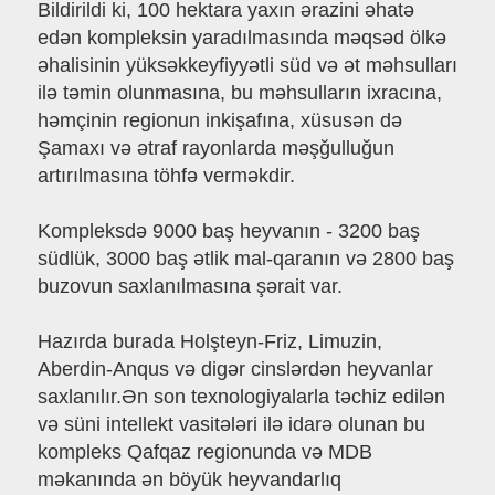
Bildirildi ki, 100 hektara yaxın ərazini əhatə
edən kompleksin yaradılmasında məqsəd ölkə
əhalisinin yüksəkkeyfiyyətli süd və ət məhsulları
ilə təmin olunmasına, bu məhsulların ixracına,
həmçinin regionun inkişafına, xüsusən də
Şamaxı və ətraf rayonlarda məşğulluğun
artırılmasına töhfə verməkdir.
Kompleksdə 9000 baş heyvanın - 3200 baş
südlük, 3000 baş ətlik mal-qaranın və 2800 baş
buzovun saxlanılmasına şərait var.
Hazırda burada Holşteyn-Friz, Limuzin,
Aberdin-Anqus və digər cinslərdən heyvanlar
saxlanılır.Ən son texnologiyalarla təchiz edilən
və süni intellekt vasitələri ilə idarə olunan bu
kompleks Qafqaz regionunda və MDB
məkanında ən böyük heyvandarlıq