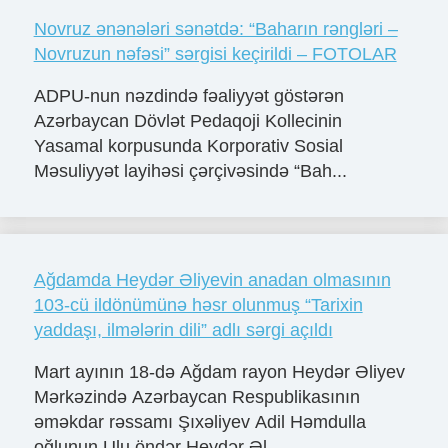
Novruz ənənələri sənətdə: “Baharın rəngləri –
Novruzun nəfəsi” sərgisi keçirildi – FOTOLAR
ADPU-nun nəzdində fəaliyyət göstərən
Azərbaycan Dövlət Pedaqoji Kollecinin
Yasamal korpusunda Korporativ Sosial
Məsuliyyət layihəsi çərçivəsində “Bah...
Ağdamda Heydər Əliyevin anadan olmasının
103-cü ildönümünə həsr olunmuş “Tarixin
yaddaşı, ilmələrin dili” adlı sərgi açıldı
Mart ayının 18-də Ağdam rayon Heydər Əliyev
Mərkəzində Azərbaycan Respublikasının
əməkdar rəssamı Şıxəliyev Adil Həmdulla
oğlunun Ulu öndər Heydər Əl...