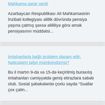
Məhkəmə qərar verdi
Azərbaycan Respublikası Ali Məhkəməsinin
İnzibati kollegiyası əlillik dövründə pensiya
yaşına çatmış şəxsə əlilliliyə görə əmək
pensiyasının müddətsi...
İmtahanlarla bağlı problem davam edir:
Nəticələrin ləğvi mümkündürmü?
Bu il martın 9-da və 15-də keçirilmiş buraxılış
imtahanları cəmiyyətdə geniş etirazlara səbəb
olub. Sosial şəbəkələrdə çoxlu sayda “Suallar
çox çətin...