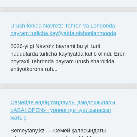
Urush fonida Navro‘z: Tehron va Londonda
bayram turlicha kayfiyatda nishonlanmoqda
2026-yilgi Navro‘z bayrami bu yil turli
hududlarda turlicha kayfiyatda kutib olindi. Eron
poytaxti Tehronda bayram urush sharoitida
ehtiyotkorona ruh...
Семейде елдің таңдаулы дзюдошылары
«ABAI OPEN» турнирінде күш сынасып
жатыр
Semeytany.kz — Семей қаласындағы