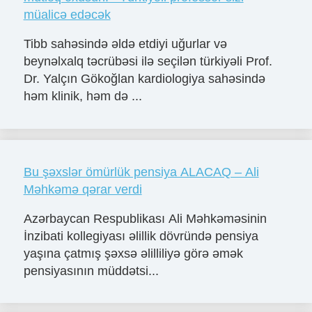
müalicə edəcək
Tibb sahəsində əldə etdiyi uğurlar və
beynəlxalq təcrübəsi ilə seçilən türkiyəli Prof.
Dr. Yalçın Gökoğlan kardiologiya sahəsində
həm klinik, həm də ...
Bu şəxslər ömürlük pensiya ALACAQ – Ali
Məhkəmə qərar verdi
Azərbaycan Respublikası Ali Məhkəməsinin
İnzibati kollegiyası əlillik dövründə pensiya
yaşına çatmış şəxsə əlilliliyə görə əmək
pensiyasının müddətsi...