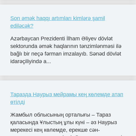
Son əmək haqqı artımları kimlərə şamil
ediləcək?
Azərbaycan Prezidenti İlham Əliyev dövlət
sektorunda əmək haqlarının tənzimlənməsi ilə
bağlı bir neçə fərman imzalayıb. Sənəd dövlət
idarəçiliyində a...
Таразда Наурыз мейрамы кең көлемде атап
өтілді
Жамбыл облысының орталығы – Тараз
қаласында Ұлыстың ұлы күні – әз Наурыз
мерекесі кең көлемде, ерекше сән-