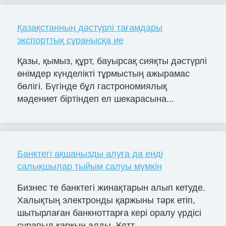
Қазақстанның дәстүрлі тағамдары
экспорттық сұранысқа ие
Қазы, қымыз, құрт, бауырсақ сияқты дәстүрлі
өнімдер күнделікті тұрмыстың ажырамас
бөлігі. Бүгінде бұл гастрономиялық
мәдениет біртіндеп ел шекарасына...
Банктегі ақшаңызды алуға да енді
салықшылар тыйым салуы мүмкін
Бизнес те банктегі жинақтарын алып кетуде.
Халықтың электронды қаржыны тәрк етіп,
шытырлаған банкноттарға кері оралу үрдісі
сұрапыл қарқын алды. Ұлтт...