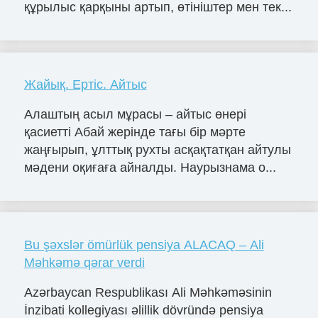
құрылыс қарқыны артып, өтініштер мен тек...
Жайық. Ертіс. Айтыс
Алаштың асыл мұрасы – айтыс өнері
қасиетті Абай жерінде тағы бір мәрте
жаңғырып, ұлттық рухты асқақтатқан айтулы
мәдени оқиғаға айналды. Наурызнама о...
Bu şəxslər ömürlük pensiya ALACAQ – Ali
Məhkəmə qərar verdi
Azərbaycan Respublikası Ali Məhkəməsinin
İnzibati kollegiyası əlillik dövründə pensiya