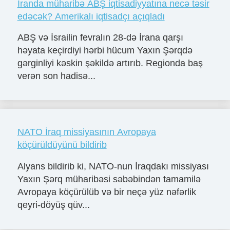
İranda müharibə ABŞ iqtisadiyyatına necə təsir
edəcək? Amerikalı iqtisadçı açıqladı
ABŞ və İsrailin fevralın 28-də İrana qarşı
həyata keçirdiyi hərbi hücum Yaxın Şərqdə
gərginliyi kəskin şəkildə artırıb. Regionda baş
verən son hadisə...
NATO İraq missiyasının Avropaya
köçürüldüyünü bildirib
Alyans bildirib ki, NATO-nun İraqdakı missiyası
Yaxın Şərq müharibəsi səbəbindən tamamilə
Avropaya köçürülüb və bir neçə yüz nəfərlik
qeyri-döyüş qüv...