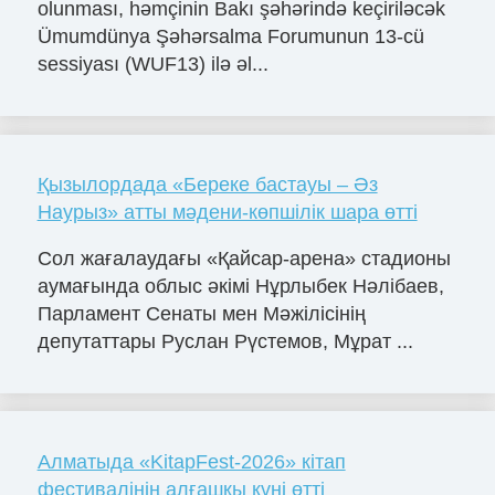
olunması, həmçinin Bakı şəhərində keçiriləcək
Ümumdünya Şəhərsalma Forumunun 13-cü
sessiyası (WUF13) ilə əl...
Қызылордада «Береке бастауы – Әз
Наурыз» атты мәдени-көпшілік шара өтті
Сол жағалаудағы «Қайсар-арена» стадионы
аумағында облыс әкімі Нұрлыбек Нәлібаев,
Парламент Сенаты мен Мәжілісінің
депутаттары Руслан Рүстемов, Мұрат ...
Алматыда «KitapFest-2026» кітап
фестивалінің алғашқы күні өтті