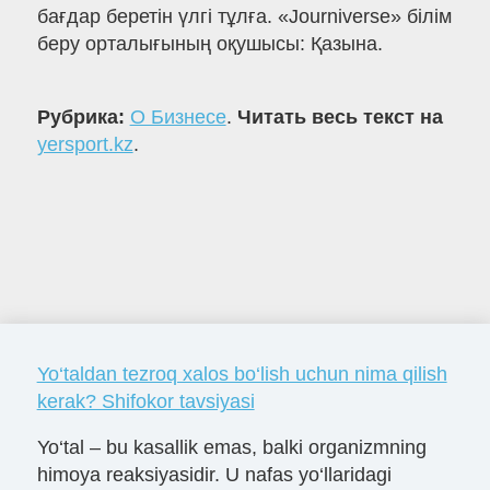
бағдар беретін үлгі тұлға. «Journiverse» білім
беру орталығының оқушысы: Қазына.
Рубрика:
О Бизнесе
.
Читать весь текст на
yersport.kz
.
Yo‘taldan tezroq xalos bo‘lish uchun nima qilish
kerak? Shifokor tavsiyasi
Yo‘tal – bu kasallik emas, balki organizmning
himoya reaksiyasidir. U nafas yo‘llaridagi