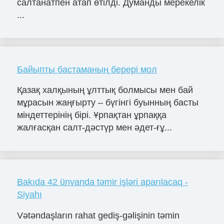
салтанатпен атап өтілді. Думанды мерекелік
...
Байыпты бастаманың берері мол
Қазақ халқының ұлттық болмысы мен бай
мұрасын жаңғырту – бүгінгі буынның басты
міндеттерінің бірі. Ұрпақтан ұрпаққа
жалғасқан салт-дәстүр мен әдет-ғұ...
Bakıda 42 ünvanda təmir işləri aparılacaq -
Siyahı
Vətəndaşların rahat gediş-gəlişinin təmin