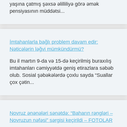
yaşına çatmış şəxsə əlilliliyə görə əmək
pensiyasının müddətsi...
İmtahanlarla bağlı problem davam edir:
Nəticələrin ləğvi mümkündürmü?
Bu il martın 9-da və 15-də keçirilmiş buraxılış
imtahanları cəmiyyətdə geniş etirazlara səbəb
olub. Sosial şəbəkələrdə çoxlu sayda “Suallar
çox çətin...
Novruz ənənələri sənətdə: “Baharın rəngləri –
Novruzun nəfəsi” sərgisi keçirildi – FOTOLAR