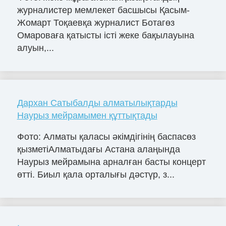
журналистер мемлекет басшысы Қасым-
Жомарт Тоқаевқа журналист Ботагөз
Омароваға қатысты істі жеке бақылауына
алуын,...
Дархан Сатыбалды алматылықтарды
Наурыз мейрамымен құттықтады
Фото: Алматы қаласы әкімдігінің баспасөз
қызметіАлматыдағы Астана алаңында
Наурыз мейрамына арналған басты концерт
өтті. Биыл қала орталығы дәстүр, з...