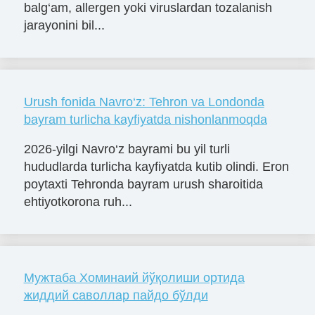
balg‘am, allergen yoki viruslardan tozalanish
jarayonini bil...
Urush fonida Navro‘z: Tehron va Londonda
bayram turlicha kayfiyatda nishonlanmoqda
2026-yilgi Navro‘z bayrami bu yil turli
hududlarda turlicha kayfiyatda kutib olindi. Eron
poytaxti Tehronda bayram urush sharoitida
ehtiyotkorona ruh...
Мужтаба Хоминаий йўқолиши ортида
жиддий саволлар пайдо бўлди