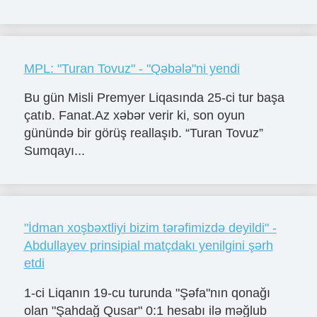
MPL: "Turan Tovuz" - "Qəbələ"ni yendi
Bu gün Misli Premyer Liqasında 25-ci tur başa
çatıb. Fanat.Az xəbər verir ki, son oyun
günündə bir görüş reallaşıb. “Turan Tovuz”
Sumqayı...
"İdman xoşbəxtliyi bizim tərəfimizdə deyildi" -
Abdullayev prinsipial matçdakı yenilgini şərh
etdi
1-ci Liqanın 19-cu turunda "Şəfa"nın qonağı
olan "Şahdağ Qusar" 0:1 hesabı ilə məğlub