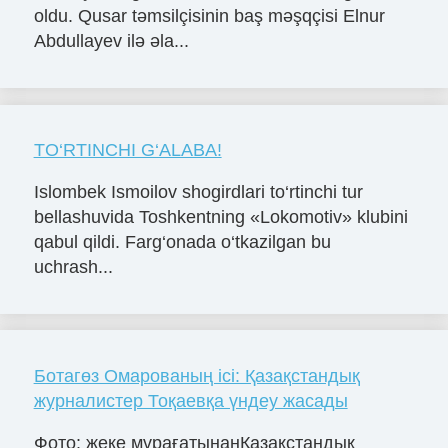
oldu. Qusar təmsilçisinin baş məşqçisi Elnur
Abdullayev ilə əla...
TO‘RTINCHI G‘ALABA!
Islombek Ismoilov shogirdlari to‘rtinchi tur
bellashuvida Toshkentning «Lokomotiv» klubini
qabul qildi. Farg‘onada o‘tkazilgan bu
uchrash...
Ботагөз Омарованың ісі: Қазақстандық
журналистер Тоқаевқа үндеу жасады
Фото: жеке мұрағатынанҚазақстандық