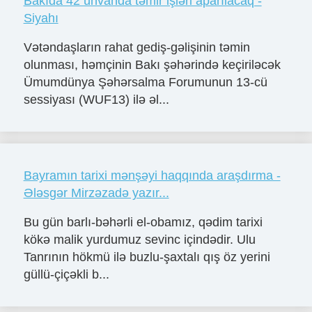
Bakıda 42 ünvanda təmir işləri aparılacaq -
Siyahı
Vətəndaşların rahat gediş-gəlişinin təmin
olunması, həmçinin Bakı şəhərində keçiriləcək
Ümumdünya Şəhərsalma Forumunun 13-cü
sessiyası (WUF13) ilə əl...
Bayramın tarixi mənşəyi haqqında araşdırma -
Ələsgər Mirzəzadə yazır...
Bu gün barlı-bəhərli el-obamız, qədim tarixi
kökə malik yurdumuz sevinc içindədir. Ulu
Tanrının hökmü ilə buzlu-şaxtalı qış öz yerini
güllü-çiçəkli b...