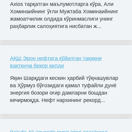
Axios тарқатган маълумотларга кўра, Али
Хоминаийнинг ўғли Мужтаба Хоминаийнинг
жамоатчилик олдида кўринмаслиги унинг
раҳбарлик салоҳиятига нисбатан ж...
АҚШ Эрон нефтига қўйилган тақиқни
вақтинча бекор қилди
Яқин Шарқдаги кескин ҳарбий тўқнашувлар
ва Ҳўрмуз бўғозидаги қамал туфайли дунё
энергия бозори оғир дамларни бошдан
кечирмоқда. Нефт нархининг рекорд...