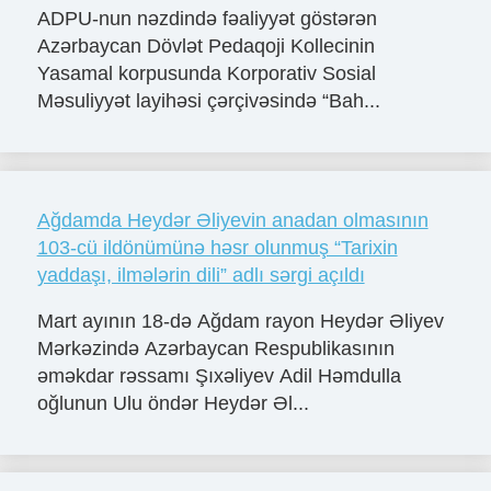
ADPU-nun nəzdində fəaliyyət göstərən
Azərbaycan Dövlət Pedaqoji Kollecinin
Yasamal korpusunda Korporativ Sosial
Məsuliyyət layihəsi çərçivəsində “Bah...
Ağdamda Heydər Əliyevin anadan olmasının
103-cü ildönümünə həsr olunmuş “Tarixin
yaddaşı, ilmələrin dili” adlı sərgi açıldı
Mart ayının 18-də Ağdam rayon Heydər Əliyev
Mərkəzində Azərbaycan Respublikasının
əməkdar rəssamı Şıxəliyev Adil Həmdulla
oğlunun Ulu öndər Heydər Əl...