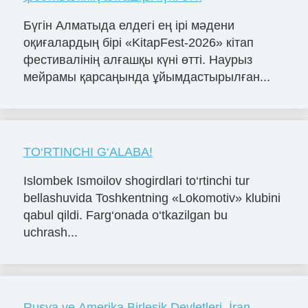
Бүгін Алматыда елдегі ең ірі мәдени
оқиғалардың бірі «KitapFest-2026» кітап
фестивалінің алғашқы күні өтті. Наурыз
мейрамы қарсаңында ұйымдастырылған...
TO‘RTINCHI G‘ALABA!
Islombek Ismoilov shogirdlari to‘rtinchi tur
bellashuvida Toshkentning «Lokomotiv» klubini
qabul qildi. Farg‘onada o‘tkazilgan bu
uchrash...
Rusya ve Amerika Birleşik Devletleri, İran