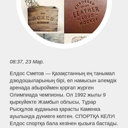
08:37, 23 Мар.
Елдос Сметов — Қазақстанның ең танымал
дзюдошыларының бірі, ел намысын әлемдік
аренада абыроймен қорғап жүрген
Олимпиада чемпионы. Ол 1992 жылы 9
қыркүйекте Жамбыл облысы, Тұрар
Рысқұлов ауданына қарасты Каменка
ауылында дүниеге келген. СПОРТҚА КЕЛУІ
Елдос спортқа бала кезінен қызыға бастады.