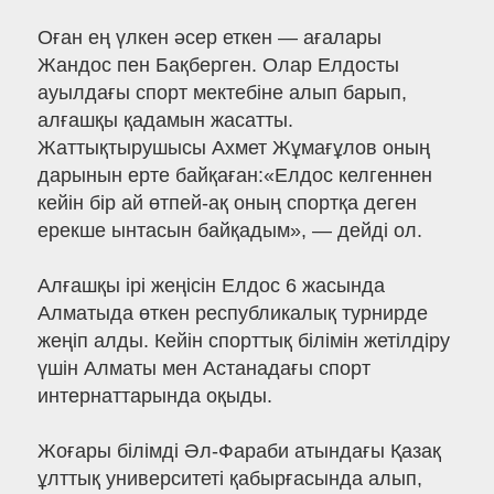
Оған ең үлкен әсер еткен — ағалары
Жандос пен Бақберген. Олар Елдосты
ауылдағы спорт мектебіне алып барып,
алғашқы қадамын жасатты.
Жаттықтырушысы Ахмет Жұмағұлов оның
дарынын ерте байқаған:«Елдос келгеннен
кейін бір ай өтпей-ақ оның спортқа деген
ерекше ынтасын байқадым», — дейді ол.
Алғашқы ірі жеңісін Елдос 6 жасында
Алматыда өткен республикалық турнирде
жеңіп алды. Кейін спорттық білімін жетілдіру
үшін Алматы мен Астанадағы спорт
интернаттарында оқыды.
Жоғары білімді Әл-Фараби атындағы Қазақ
ұлттық университеті қабырғасында алып,