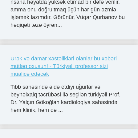
nsana həyatda yüksək etimad bir dəfə verilir,
amma onu doğrultmaq üçün hər gün əzmlə
işləmək lazımdır. Görünür, Vüqar Qurbanov bu
həqiqəti təzə öyrən...
Ürək və damar xəstəlikləri olanlar bu xəbəri
mütləq oxusun! - Türkiyəli professor sizi
müalicə edəcək
Tibb sahəsində əldə etdiyi uğurlar və
beynəlxalq təcrübəsi ilə seçilən türkiyəli Prof.
Dr. Yalçın Gökoğlan kardiologiya sahəsində
həm klinik, həm də ...