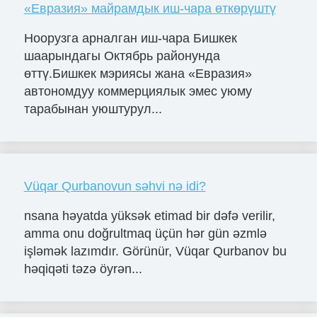
«Евразия» майрамдык иш-чара өткөрүштү
Ноорузга арналган иш-чара Бишкек
шаарындагы Октябрь районунда
өттү.Бишкек мэриясы жана «Евразия»
автономдуу коммерциялык эмес уюму
тарабынан уюштурул...
Vüqar Qurbanovun səhvi nə idi?
nsana həyatda yüksək etimad bir dəfə verilir,
amma onu doğrultmaq üçün hər gün əzmlə
işləmək lazımdır. Görünür, Vüqar Qurbanov bu
həqiqəti təzə öyrən...