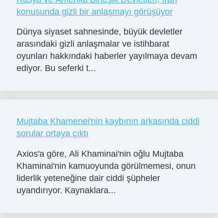
konusunda gizli bir anlaşmayı görüşüyor
Dünya siyaset sahnesinde, büyük devletler
arasındaki gizli anlaşmalar ve istihbarat
oyunları hakkındaki haberler yayılmaya devam
ediyor. Bu seferki t...
Mujtaba Khamenei'nin kaybının arkasında ciddi
sorular ortaya çıktı
Axios'a göre, Ali Khaminai'nin oğlu Mujtaba
Khaminai'nin kamuoyunda görülmemesi, onun
liderlik yeteneğine dair ciddi şüpheler
uyandırıyor. Kaynaklara...