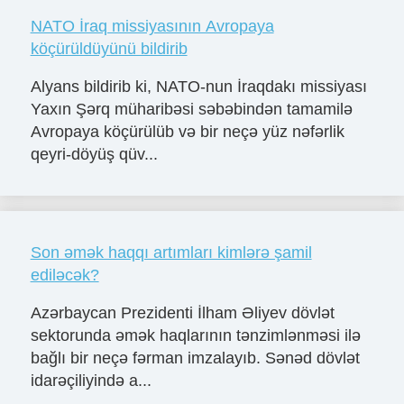
NATO İraq missiyasının Avropaya
köçürüldüyünü bildirib
Alyans bildirib ki, NATO-nun İraqdakı missiyası
Yaxın Şərq müharibəsi səbəbindən tamamilə
Avropaya köçürülüb və bir neçə yüz nəfərlik
qeyri-döyüş qüv...
Son əmək haqqı artımları kimlərə şamil
ediləcək?
Azərbaycan Prezidenti İlham Əliyev dövlət
sektorunda əmək haqlarının tənzimlənməsi ilə
bağlı bir neçə fərman imzalayıb. Sənəd dövlət
idarəçiliyində a...