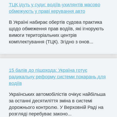
ТЦК ідуть у суди: водіїв-ухилянтів масово
обмежують у праві керування авто
В Україні набирає обертів судова практика
щодо обмеження прав водіїв, які ігнорують
вимоги територіальних центрів
комплектування (ТЦК). Згідно з онов...
15 балів до пішохода: Україна готує
радикальну реформу системи покарань для
водіїв
Українських автомобілістів очікує найбільша
за останні десятиліття зміна в системі
дорожнього контролю. У Верховній Раді на
розгляді перебуває законо...