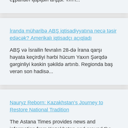
İranda müharibə ABŞ iqtisadiyyatına necə təsir
edəcək? Amerikalı iqtisadçı açıqladı
ABŞ və İsrailin fevralın 28-də İrana qarşı
həyata keçirdiyi hərbi hücum Yaxın Şərqdə
gərginliyi kəskin şəkildə artırıb. Regionda baş
verən son hadisə...
Nauryz Reborn: Kazakhstan’s Journey to
Restore National Tradition
The Astana Times provides news and