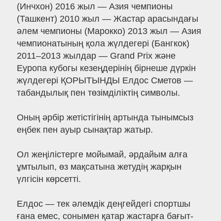
(Инчхон) 2016 жыл — Азия чемпионы
(Ташкент) 2010 жыл — Жастар арасындағы
әлем чемпионы (Марокко) 2013 жыл — Азия
чемпионатының қола жүлдегері (Бангкок)
2011–2013 жылдар — Grand Prix және
Еуропа кубогы кезеңдерінің бірнеше дүркін
жүлдегері ҚОРЫТЫНДЫ Елдос Сметов —
табандылық пен төзімділіктің символы.
Оның әрбір жетістігінің артында тынымсыз
еңбек пен ауыр сынақтар жатыр.
Ол жеңілістерге мойымай, әрдайым алға
ұмтылып, өз мақсатына жетудің жарқын
үлгісін көрсетті.
Елдос — тек әлемдік деңгейдегі спортшы
ғана емес, сонымен қатар жастарға бағыт-