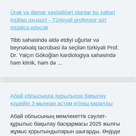
Ürək və damar xəstəlikləri olanlar bu xəbəri
mütləq oxusun! - Türkiyəli professor sizi
müalicə edəcək
Tibb sahəsində əldə etdiyi uğurlar və
beynəlxalq təcrübəsi ilə seçilən türkiyəli Prof.
Dr. Yalçın Gökoğlan kardiologiya sahəsində
həm klinik, həm də ...
Абай облысында құрылысқа бақылау
күшейіп 3 мыңнан астам өтініш қаралды
Абай облысының мемлекеттік сәулет-
құрылыс бақылау басқармасы 2025 жылғы
жұмыс қорытындыларын шығарды. Өңірде