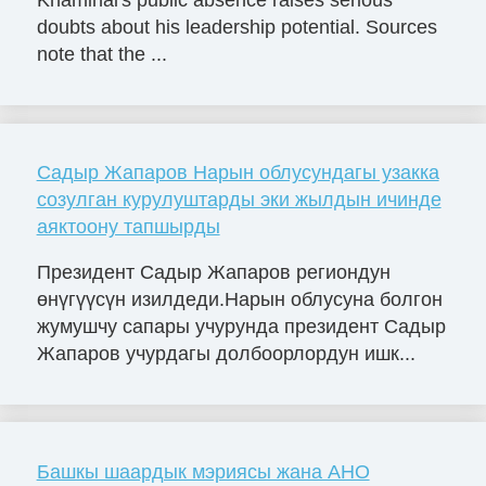
Khaminai's public absence raises serious
doubts about his leadership potential. Sources
note that the ...
Садыр Жапаров Нарын облусундагы узакка
созулган курулуштарды эки жылдын ичинде
аяктоону тапшырды
Президент Садыр Жапаров региондун
өнүгүүсүн изилдеди.Нарын облусуна болгон
жумушчу сапары учурунда президент Садыр
Жапаров учурдагы долбоорлордун ишк...
Башкы шаардык мэриясы жана АНО