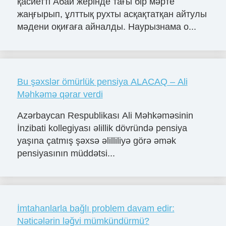
қасиетті Абай жерінде тағы бір мәрте
жаңғырып, ұлттық рухты асқақтатқан айтулы
мәдени оқиғаға айналды. Наурызнама о...
Bu şəxslər ömürlük pensiya ALACAQ – Ali
Məhkəmə qərar verdi
Azərbaycan Respublikası Ali Məhkəməsinin
İnzibati kollegiyası əlillik dövründə pensiya
yaşına çatmış şəxsə əlilliliyə görə əmək
pensiyasının müddətsi...
İmtahanlarla bağlı problem davam edir:
Nəticələrin ləğvi mümkündürmü?