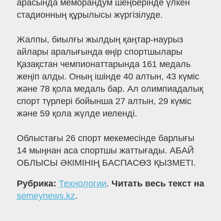
арасында меморандум шеңберінде үлкен
стадионның құрылысы жүргізілуде.
Жалпы, биылғы жылдың қаңтар-наурыз
айлары аралығында өңір спортшылары
Қазақстан чемпионаттарында 161 медаль
жеңіп алды. Оның ішінде 40 алтын, 43 күміс
және 78 қола медаль бар. Ал олимпиадалық
спорт түрлері бойынша 27 алтын, 29 күміс
және 59 қола жүлде иеленді.
Облыстағы 26 спорт мекемесінде барлығы
14 мыңнан аса спортшы жаттығады. АБАЙ
ОБЛЫСЫ ӘКІМІНІҢ БАСПАСӨЗ ҚЫЗМЕТІ.
Рубрика:
Технологии
.
Читать весь текст на
semeynews.kz
.