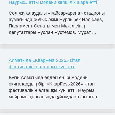
Наурыз» атты мәдени-көпшілік шара өтті
Сол жағалаудағы «Қайсар-арена» стадионы
аумағында облыс әкімі Нұрлыбек Нәлібаев,
Парламент Сенаты мен Мәжілісінің
депутаттары Руслан Рүстемов, Мұрат ...
Алматыда «KitapFest-2026» кітап
фестивалінің алғашқы күні өтті
Бүгін Алматыда елдегі ең ірі мәдени
оқиғалардың бірі «KitapFest-2026» кітап
фестивалінің алғашқы күні өтті. Наурыз
мейрамы қарсаңында ұйымдастырылған...