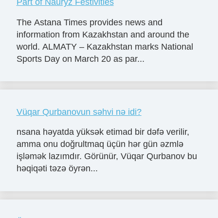
Part of Nauryz Festivities
The Astana Times provides news and
information from Kazakhstan and around the
world. ALMATY – Kazakhstan marks National
Sports Day on March 20 as par...
Vüqar Qurbanovun səhvi nə idi?
nsana həyatda yüksək etimad bir dəfə verilir,
amma onu doğrultmaq üçün hər gün əzmlə
işləmək lazımdır. Görünür, Vüqar Qurbanov bu
həqiqəti təzə öyrən...