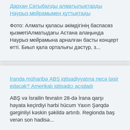
Дархан Сатыбалды алматылықтарды
Наурыз мейрамымен құттықтады
Фото: Алматы қаласы әкімдігінің баспасөз
қызметіАлматыдағы Астана алаңында
Наурыз мейрамына арналған басты концерт
өтті. Биыл қала орталығы дәстүр, з...
İranda müharibə ABŞ iqtisadiyyatına necə təsir
edəcək? Amerikalı iqtisadçı açıqladı
ABŞ və İsrailin fevralın 28-də İrana qarşı
həyata keçirdiyi hərbi hücum Yaxın Şərqdə
gərginliyi kəskin şəkildə artırıb. Regionda baş
verən son hadisə...