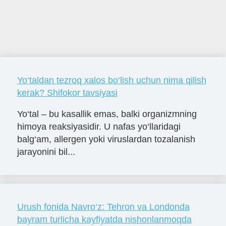
Yo‘taldan tezroq xalos bo‘lish uchun nima qilish
kerak? Shifokor tavsiyasi
Yo‘tal – bu kasallik emas, balki organizmning
himoya reaksiyasidir. U nafas yo‘llaridagi
balg‘am, allergen yoki viruslardan tozalanish
jarayonini bil...
Urush fonida Navro‘z: Tehron va Londonda
bayram turlicha kayfiyatda nishonlanmoqda