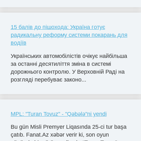
15 балів до пішохода: Україна готує
радикальну реформу системи покарань для
водіїв
Українських автомобілістів очікує найбільша
за останні десятиліття зміна в системі
дорожнього контролю. У Верховній Раді на
розгляді перебуває законо...
MPL: "Turan Tovuz" - "Qəbələ"ni yendi
Bu gün Misli Premyer Liqasında 25-ci tur başa
çatıb. Fanat.Az xəbər verir ki, son oyun