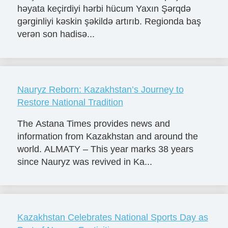
həyata keçirdiyi hərbi hücum Yaxın Şərqdə
gərginliyi kəskin şəkildə artırıb. Regionda baş
verən son hadisə...
Nauryz Reborn: Kazakhstan’s Journey to
Restore National Tradition
The Astana Times provides news and
information from Kazakhstan and around the
world. ALMATY – This year marks 38 years
since Nauryz was revived in Ka...
Kazakhstan Celebrates National Sports Day as