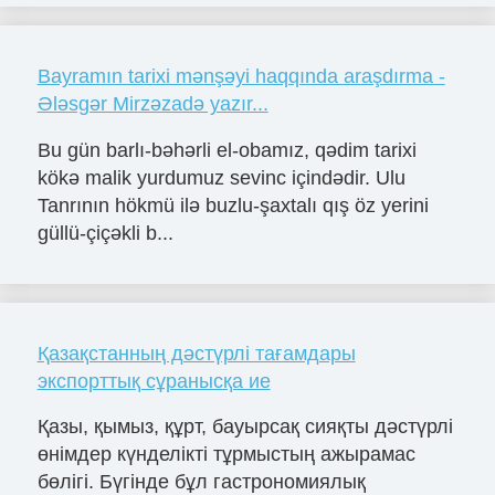
Bayramın tarixi mənşəyi haqqında araşdırma -
Ələsgər Mirzəzadə yazır...
Bu gün barlı-bəhərli el-obamız, qədim tarixi
kökə malik yurdumuz sevinc içindədir. Ulu
Tanrının hökmü ilə buzlu-şaxtalı qış öz yerini
güllü-çiçəkli b...
Қазақстанның дәстүрлі тағамдары
экспорттық сұранысқа ие
Қазы, қымыз, құрт, бауырсақ сияқты дәстүрлі
өнімдер күнделікті тұрмыстың ажырамас
бөлігі. Бүгінде бұл гастрономиялық