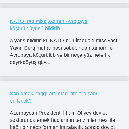
NATO İraq missiyasının Avropaya
köçürüldüyünü bildirib
Alyans bildirib ki, NATO-nun İraqdakı missiyası
Yaxın Şərq müharibəsi səbəbindən tamamilə
Avropaya köçürülüb və bir neçə yüz nəfərlik
qeyri-döyüş qüv...
Son əmək haqqı artımları kimlərə şamil
ediləcək?
Azərbaycan Prezidenti İlham Əliyev dövlət
sektorunda əmək haqlarının tənzimlənməsi ilə
bağlı bir neçə fərman imzalayıb. Sənəd dövlət