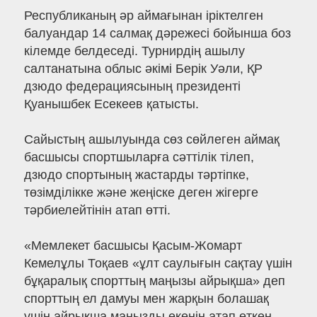
Республиканың әр аймағынан іріктелген
балуандар 14 салмақ дәрежесі бойынша боз
кілемде белдеседі. Турнирдің ашылу
салтанатына облыс әкімі Берік Уәли, ҚР
дзюдо федерациясының президенті
Қуанышбек Есекеев қатысты.
Сайыстың ашылуында сөз сөйлеген аймақ
басшысы спортшыларға сәттілік тілеп,
дзюдо спортының жастарды тәртіпке,
төзімділікке және жеңіске деген жігерге
тәрбиелейтінін атап өтті.
«Мемлекет басшысы Қасым-Жомарт
Кемелұлы Тоқаев «ұлт саулығын сақтау үшін
бұқаралық спорттың маңызы айрықша» деп
спорттың ел дамуы мен жарқын болашақ
үшін айрықша маңызды екенін атап өткен