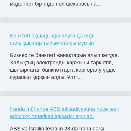
мәдениет біртіндеп ел шекарасына...
Банктегі ақшаңызды алуға да енді
салықшылар тыйым салуы мүмкін
Бизнес те банктегі жинақтарын алып кетуде.
Халықтың электронды қаржыны тәрк етіп,
шытырлаған банкноттарға кері оралу үрдісі
сұрапыл қарқын алды. Ұлтт...
İranda müharibə ABŞ iqtisadiyyatına necə təsir
edəcək? Amerikalı iqtisadçı açıqladı
ABŞ və İsrailin fevralın 28-də İrana qarşı