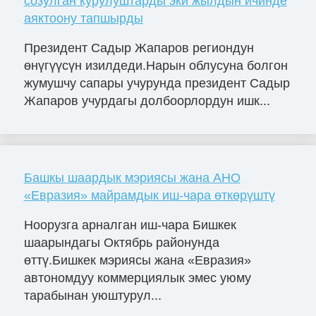
созулган курулуштарды эки жылдын ичинде
аяктоону тапшырды
Президент Садыр Жапаров региондун
өнүгүүсүн изилдеди.Нарын облусуна болгон
жумушчу сапары учурунда президент Садыр
Жапаров учурдагы долбоорлордун ишк...
Башкы шаардык мэриясы жана АНО
«Евразия» майрамдык иш-чара өткөрүштү
Ноорузга арналган иш-чара Бишкек
шаарындагы Октябрь районунда
өттү.Бишкек мэриясы жана «Евразия»
автономдуу коммерциялык эмес уюму
тарабынан уюштурул...