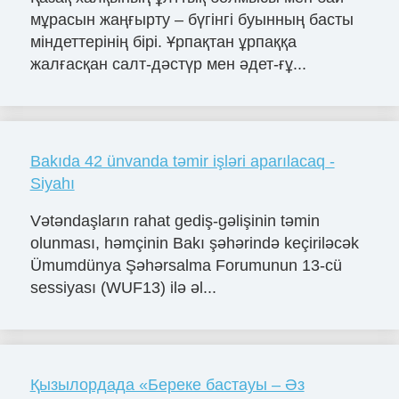
мұрасын жаңғырту – бүгінгі буынның басты
міндеттерінің бірі. Ұрпақтан ұрпаққа
жалғасқан салт-дәстүр мен әдет-ғұ...
Bakıda 42 ünvanda təmir işləri aparılacaq -
Siyahı
Vətəndaşların rahat gediş-gəlişinin təmin
olunması, həmçinin Bakı şəhərində keçiriləcək
Ümumdünya Şəhərsalma Forumunun 13-cü
sessiyası (WUF13) ilə əl...
Қызылордада «Береке бастауы – Әз