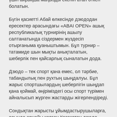
болатын.
Бүгін қасиетті Абай өлкесінде дзюдодан
ересектер арасындағы «ABAI OPEN» ашық
республикалық турнирінің ашылу
салтанатында сіздермен жүздесіп
отырғаныма қуаныштымын. Бұл турнир –
татамиде шын мықты анықталатын,
шеберлік пен қайсарлық сыналатын дода.
Дзюдо – тек спорт қана емес, ол тәрбие,
табандылық пен рухтың шыңдалуы. Бұл
жарыс спортшылардың шеберлігін шыңдап
қана қоймай, өңіріміздегі осы спорт түрімен
айналысып жүрген жастарды жігерлендіреді.
Сондықтан жарысты ұйымдастырушыларға,