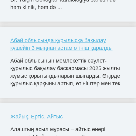
həm klinik, həm də ...
Абай облысында құрылысқа бақылау
күшейіп 3 мыңнан астам өтініш қаралды
Абай облысының мемлекеттік сәулет-
құрылыс бақылау басқармасы 2025 жылғы
жұмыс қорытындыларын шығарды. Өңірде
құрылыс қарқыны артып, өтініштер мен тек...
Жайық. Ертіс. Айтыс
Алаштың асыл мұрасы – айтыс өнері