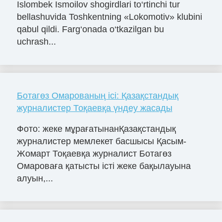
Islombek Ismoilov shogirdlari to‘rtinchi tur
bellashuvida Toshkentning «Lokomotiv» klubini
qabul qildi. Farg‘onada o‘tkazilgan bu
uchrash...
Ботагөз Омарованың ісі: Қазақстандық
журналистер Тоқаевқа үндеу жасады
Фото: жеке мұрағатынанҚазақстандық
журналистер мемлекет басшысы Қасым-
Жомарт Тоқаевқа журналист Ботагөз
Омароваға қатысты істі жеке бақылауына
алуын,...