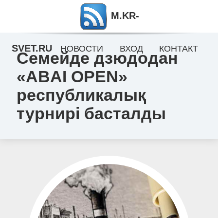
M.KR-
SVET.RU
НОВОСТИ
ВХОД
КОНТАКТ
Семейде дзюдодан
«ABAІ OPEN»
республикалық
турнирі басталды