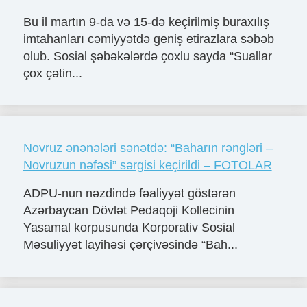
Bu il martın 9-da və 15-də keçirilmiş buraxılış
imtahanları cəmiyyətdə geniş etirazlara səbəb
olub. Sosial şəbəkələrdə çoxlu sayda “Suallar
çox çətin...
Novruz ənənələri sənətdə: “Baharın rəngləri –
Novruzun nəfəsi” sərgisi keçirildi – FOTOLAR
ADPU-nun nəzdində fəaliyyət göstərən
Azərbaycan Dövlət Pedaqoji Kollecinin
Yasamal korpusunda Korporativ Sosial
Məsuliyyət layihəsi çərçivəsində “Bah...