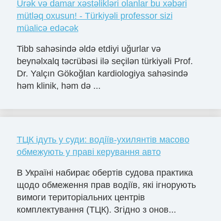
Ürək və damar xəstəlikləri olanlar bu xəbəri
mütləq oxusun! - Türkiyəli professor sizi
müalicə edəcək
Tibb sahəsində əldə etdiyi uğurlar və
beynəlxalq təcrübəsi ilə seçilən türkiyəli Prof.
Dr. Yalçın Gökoğlan kardiologiya sahəsində
həm klinik, həm də ...
ТЦК ідуть у суди: водіїв-ухилянтів масово
обмежують у праві керування авто
В Україні набирає обертів судова практика
щодо обмеження прав водіїв, які ігнорують
вимоги територіальних центрів
комплектування (ТЦК). Згідно з онов...