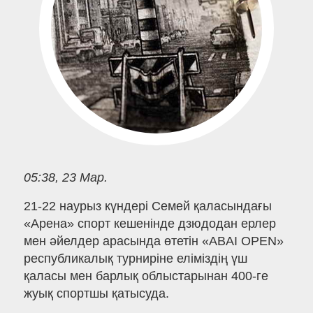
05:38, 23 Мар.
21-22 наурыз күндері Семей қаласындағы
«Арена» спорт кешенінде дзюдодан ерлер
мен әйелдер арасында өтетін «ABAІ OPEN»
республикалық турниріне еліміздің үш
қаласы мен барлық облыстарынан 400-ге
жуық спортшы қатысуда.