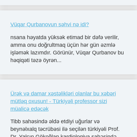
Vüqar Qurbanovun səhvi nə idi?
nsana həyatda yüksək etimad bir dəfə verilir,
amma onu doğrultmaq üçün hər gün əzmlə
işləmək lazımdır. Görünür, Vüqar Qurbanov bu
həqiqəti təzə öyrən...
Ürək və damar xəstəlikləri olanlar bu xəbəri
mütləq oxusun! - Türkiyəli professor sizi
müalicə edəcək
Tibb sahəsində əldə etdiyi uğurlar və
beynəlxalq təcrübəsi ilə seçilən türkiyəli Prof.
Dr. Yalçın Gökoğlan kardiologiya sahəsində