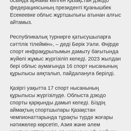
осында арнайы келген Қазақстан дзюдо
федерациясының президенті Қуанышбек
Есекеевке облыс жұртшылығы атынан алғыс
айтамыз.
Республикалық турнирге қатысушыларға
сәттілік тілеймін», – деді Берік Уәли. Өңірде
спорт инфрақұрылымын дамыту бағытында
жүйелі жұмыс жүргізіліп келеді. 2023 жылдан
бері облыс аумағында 16 спорт нысанының
құрылысы аяқталып, пайдалануға берілді.
Қазіргі уақытта 17 спорт нысанының
құрылысы жүргізілуде. Облыста дзюдо
спорты қарқынды дамып келеді. Біздің
аймақтың спортшылары Қазақстан
чемпионаттарында тұрақты түрде жоғары
нәтижелер көрсетіп, Азия және әлем