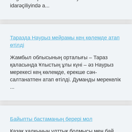
idarəçiliyində a...
Таразда Наурыз мейрамы кең көлемде атап
өтілді
Жамбыл облысының орталығы – Тараз
қаласында Ұлыстың ұлы күні – әз Наурыз
мерекесі кең көлемде, ерекше сән-
салтанатпен атап өтілді. Думанды мерекелік
...
Байыпты бастаманың берері мол
Қазақ халқының ұлттық болмысы мен бай