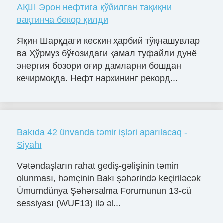
АҚШ Эрон нефтига қўйилган тақиқни
вақтинча бекор қилди
Яқин Шарқдаги кескин ҳарбий тўқнашувлар
ва Ҳўрмуз бўғозидаги қамал туфайли дунё
энергия бозори оғир дамларни бошдан
кечирмоқда. Нефт нархининг рекорд...
Bakıda 42 ünvanda təmir işləri aparılacaq -
Siyahı
Vətəndaşların rahat gediş-gəlişinin təmin
olunması, həmçinin Bakı şəhərində keçiriləcək
Ümumdünya Şəhərsalma Forumunun 13-cü
sessiyası (WUF13) ilə əl...