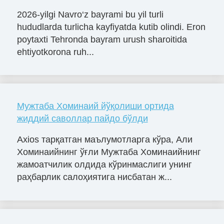
2026-yilgi Navro‘z bayrami bu yil turli
hududlarda turlicha kayfiyatda kutib olindi. Eron
poytaxti Tehronda bayram urush sharoitida
ehtiyotkorona ruh...
Мужтаба Хоминаий йўқолиши ортида
жиддий саволлар пайдо бўлди
Axios тарқатган маълумотларга кўра, Али
Хоминаийнинг ўғли Мужтаба Хоминаийнинг
жамоатчилик олдида кўринмаслиги унинг
раҳбарлик салоҳиятига нисбатан ж...