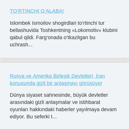
TO‘RTINCHI G‘ALABA!
Islombek Ismoilov shogirdlari to‘rtinchi tur
bellashuvida Toshkentning «Lokomotiv» klubini
qabul qildi. Farg‘onada o‘tkazilgan bu
uchrash...
Rusya ve Amerika Birleşik Devletleri, İran
konusunda gizli bir anlaşmayı görüşüyor
Dünya siyaset sahnesinde, büyük devletler
arasındaki gizli anlaşmalar ve istihbarat
oyunları hakkındaki haberler yayılmaya devam
ediyor. Bu seferki t...