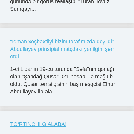
günündə bir görüş reallaşıb. “Turan Tovuz”
Sumqayı...
"İdman xoşbəxtliyi bizim tərəfimizdə deyildi" -
Abdullayev prinsipial matçdakı yenilgini şərh
etdi
1-ci Liqanın 19-cu turunda "Şəfa"nın qonağı
olan "Şahdağ Qusar" 0:1 hesabı ilə məğlub
oldu. Qusar təmsilçisinin baş məşqçisi Elnur
Abdullayev ilə əla...
TO‘RTINCHI G‘ALABA!