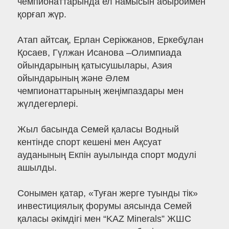
чемпионаттарында ел намысын абыроймен
қорғап жүр.
Атап айтсақ, Ерлан Серікжанов, Еркебұлан
Қосаев, Гүлжан Исанова –Олимпиада
ойындарының қатысушылары, Азия
ойындарының және Әлем
чемпионаттарының жеңімпаздары мен
жүлдегерлері.
Жыл басында Семей қаласы Водный
кентінде спорт кешені мен Ақсуат
ауданының Екпін ауылында спорт модулі
ашылды.
Сонымен қатар, «Туған жерге туынды тік»
инвестициялық форумы аясында Семей
қаласы әкімдігі мен “KAZ Minerals” ЖШС