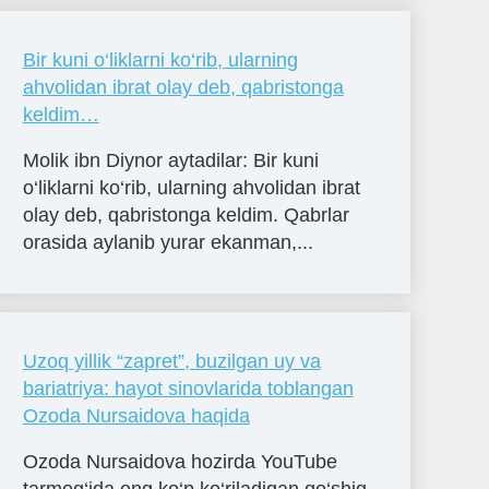
Bir kuni o‘liklarni ko‘rib, ularning
ahvolidan ibrat olay deb, qabristonga
keldim…
Molik ibn Diynor aytadilar: Bir kuni
o‘liklarni ko‘rib, ularning ahvolidan ibrat
olay deb, qabristonga keldim. Qabrlar
orasida aylanib yurar ekanman,...
Uzoq yillik “zapret”, buzilgan uy va
bariatriya: hayot sinovlarida toblangan
Ozoda Nursaidova haqida
Ozoda Nursaidova hozirda YouTube