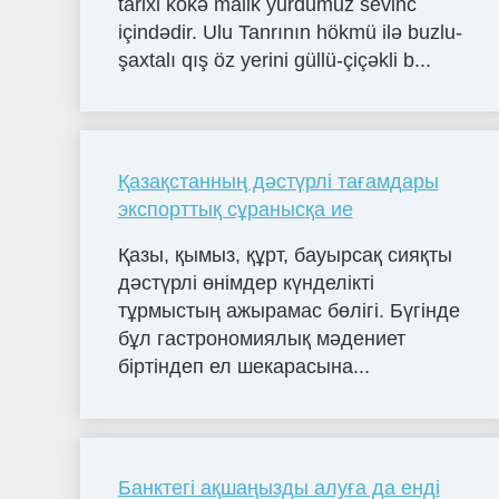
tarixi kökə malik yurdumuz sevinc
içindədir. Ulu Tanrının hökmü ilə buzlu-
şaxtalı qış öz yerini güllü-çiçəkli b...
Қазақстанның дәстүрлі тағамдары
экспорттық сұранысқа ие
Қазы, қымыз, құрт, бауырсақ сияқты
дәстүрлі өнімдер күнделікті
тұрмыстың ажырамас бөлігі. Бүгінде
бұл гастрономиялық мәдениет
біртіндеп ел шекарасына...
Банктегі ақшаңызды алуға да енді