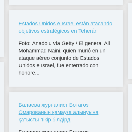
Estados Unidos e Israel están atacando
objetivos estratégicos en Teherán
Foto: Anadolu vía Getty / El general Ali
Mohammad Naini, quien murió en un
ataque aéreo conjunto de Estados
Unidos e Israel, fue enterrado con
honore...
Балаева журналист Ботагөз
Омарованың қамауға алынуына
қатысты пікір білдірді