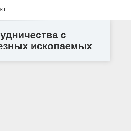
КТ
удничества с
лезных ископаемых