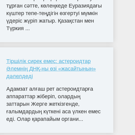
тұрған сәтте, көлеңкеде Еуразиядағы
күштер тепе-теңдігін өзгертуі мүмкін
үдеріс жүріп жатыр. Қазақстан мен
Түркия ...
Тіршілік сирек емес: астероидтар
Әлемнің ДНҚ-ны өзі «жасайтынын»
дәлелдеді
Адамзат алғаш рет астероидтарға
аппараттар жіберіп, олардың
заттарын Жерге жеткізгенде,
ғалымдардың күткені аса үлкен емес
еді. Олар қарапайым органи...