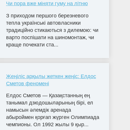
Чи пора вже міняти гуму на літню
З приходом першого березневого
тепла українські автовласники
традиційно стикаються з дилемою: чи
варто поспішати на шиномонтаж, чи
краще почекати ста...
Жеңіліс арқылы жеткен жеңіс: Елдос
Сметов феномені
Елдос Сметов — Қазақстанның ең
танымал дзюдошыларының бірі, ел
намысын әлемдік аренада
абыроймен қорғап жүрген Олимпиада
чемпионы. Ол 1992 жылы 9 қыр...