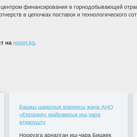
 центром финансирования в горнодобывающей отрасл
тнерств в цепочках поставок и технологического со
ст на
report.kg
.
Башкы шаардык мэриясы жана АНО
«Евразия» майрамдык иш-чара
өткөрүштү
Ноорузга арналган иш-чара Бишкек