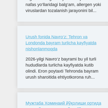
nafas yo‘llaridagi balg‘am, allergen yoki
viruslardan tozalanish jarayonini bil...
Urush fonida Navro‘z: Tehron va
Londonda bayram turlicha kayfiyatda
nishonlanmoqda
2026-yilgi Navro‘z bayrami bu yil turli
hududlarda turlicha kayfiyatda kutib
olindi. Eron poytaxti Tehronda bayram
urush sharoitida ehtiyotkorona ruh...
Мужтаба Хоминаий йўқолиши ортида