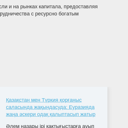
и и на рынках капитала, предоставляя
трудничества с ресурсно богатым
Қазақстан мен Түркия қорғаныс
саласында жақындасуда: Еуразияда
жаңа әскери одақ қалыптасып жатыр
Әлем назары ірі қақтығыстарға ауып