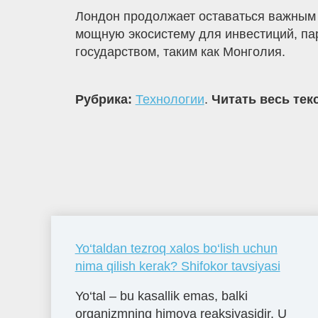
Лондон продолжает оставаться важным
мощную экосистему для инвестиций, пар
государством, таким как Монголия.
Рубрика:
Технологии
.
Читать весь тек
Yo‘taldan tezroq xalos bo‘lish uchun
nima qilish kerak? Shifokor tavsiyasi
Yo‘tal – bu kasallik emas, balki
organizmning himoya reaksiyasidir. U