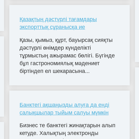
Қазақтың дәстүрлі тағамдары
экспорттық сұранысқа ие
Қазы, қымыз, құрт, бауырсақ сияқты
дәстүрлі өнімдер күнделікті
тұрмыстың ажырамас бөлігі. Бүгінде
бұл гастрономиялық мәдениет
біртіндеп ел шекарасына...
Банктегі ақшаңызды алуға да енді
салықшылар тыйым салуы мүмкін
Бизнес те банктегі жинақтарын алып
кетуде. Халықтың электронды