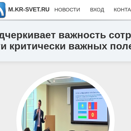
M.KR-SVET.RU
НОВОСТИ
ВХОД
КОНТА
дчеркивает важность сотр
ти критически важных по