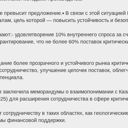
ре превысит предложение.▪️ В связи с этой ситуацие
лам, цель которой — повысить устойчивость и безоп
ют:- удовлетворение 10% внутреннего спроса за сче
арантирование, что не более 60% поставок критичес
ание более прозрачного и устойчивого рынка крити
сотрудничество, улучшение цепочек поставок, обле
тенциала.
ия заключила меморандумы о взаимопонимании с Каза
025) для расширения сотрудничества в сфере крити
 сотрудничеству в таких областях, как геологически
мы финансовой поддержки.