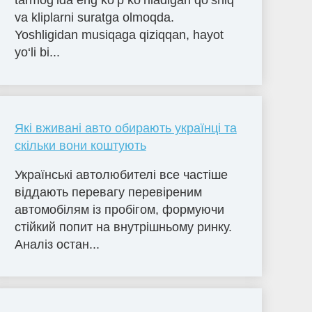
tarmog‘ida eng ko‘p ko‘riladigan qo‘shiq
va kliplarni suratga olmoqda.
Yoshligidan musiqaga qiziqqan, hayot
yo‘li bi...
Які вживані авто обирають українці та
скільки вони коштують
Українські автолюбителі все частіше
віддають перевагу перевіреним
автомобілям із пробігом, формуючи
стійкий попит на внутрішньому ринку.
Аналіз остан...