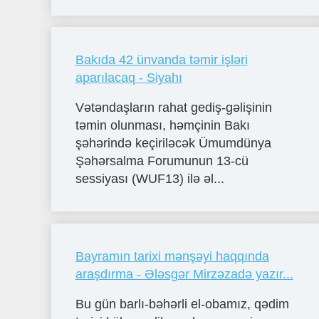
Bakıda 42 ünvanda təmir işləri
aparılacaq - Siyahı
Vətəndaşların rahat gediş-gəlişinin
təmin olunması, həmçinin Bakı
şəhərində keçiriləcək Ümumdünya
Şəhərsalma Forumunun 13-cü
sessiyası (WUF13) ilə əl...
Bayramın tarixi mənşəyi haqqında
araşdırma - Ələsgər Mirzəzadə yazır...
Bu gün barlı-bəhərli el-obamız, qədim