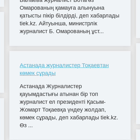
Балаева журналист Ботагөз
Омарованың қамауға алынуына
қатысты пікір білдірді, деп хабарлады
tiek.kz. Айтуынша, министрлік
журналист Б. Омарованың ұст...
Астанада журналистер Тоқаевтан
көмек сұрады
Астанада Журналистер
қауымдастығы атынан бір топ
журналист ел президенті Қасым-
Жомарт Тоқаевқа үндеу жолдап,
көмек сұрады, деп хабарлады tiek.kz.
Өз ...