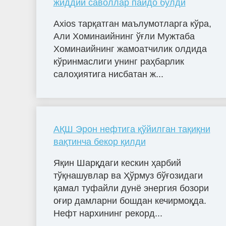
жиддий саволлар пайдо бўлди
Axios тарқатган маълумотларга кўра,
Али Хоминаийнинг ўғли Мужтаба
Хоминаийнинг жамоатчилик олдида
кўринмаслиги унинг раҳбарлик
салоҳиятига нисбатан ж...
АҚШ Эрон нефтига қўйилган тақиқни
вақтинча бекор қилди
Яқин Шарқдаги кескин ҳарбий
тўқнашувлар ва Ҳўрмуз бўғозидаги
қамал туфайли дунё энергия бозори
оғир дамларни бошдан кечирмоқда.
Нефт нархининг рекорд...