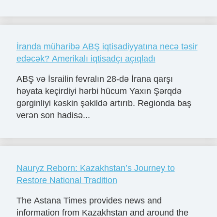
İranda müharibə ABŞ iqtisadiyyatına necə təsir
edəcək? Amerikalı iqtisadçı açıqladı
ABŞ və İsrailin fevralın 28-də İrana qarşı
həyata keçirdiyi hərbi hücum Yaxın Şərqdə
gərginliyi kəskin şəkildə artırıb. Regionda baş
verən son hadisə...
Nauryz Reborn: Kazakhstan’s Journey to
Restore National Tradition
The Astana Times provides news and
information from Kazakhstan and around the