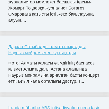
журналистер мемлекет басшысы Қасым-
Жомарт Тоқаевқа журналист Ботагөз
Омароваға қатысты істі жеке бақылауына
алуын,...
Дархан Сатыбалды алматылықтарды
Наурыз мейрамымен құттықтады
Фото: Алматы қаласы әкімдігінің баспасөз
қызметіАлматыдағы Астана алаңында
Наурыз мейрамына арналған басты концерт
өтті. Биыл қала орталығы дәстүр, з...
İranda müharibə ABŞ iqtisadiyyatına necə təsir