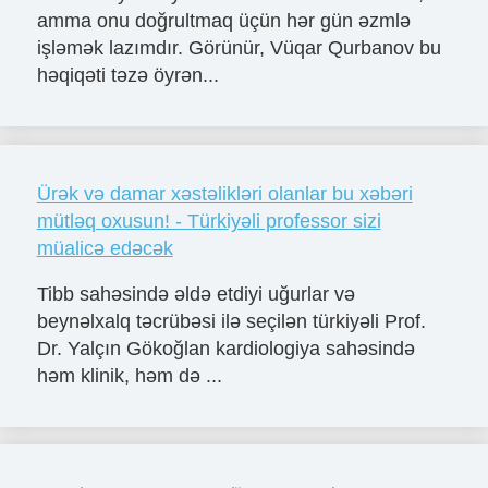
amma onu doğrultmaq üçün hər gün əzmlə
işləmək lazımdır. Görünür, Vüqar Qurbanov bu
həqiqəti təzə öyrən...
Ürək və damar xəstəlikləri olanlar bu xəbəri
mütləq oxusun! - Türkiyəli professor sizi
müalicə edəcək
Tibb sahəsində əldə etdiyi uğurlar və
beynəlxalq təcrübəsi ilə seçilən türkiyəli Prof.
Dr. Yalçın Gökoğlan kardiologiya sahəsində
həm klinik, həm də ...