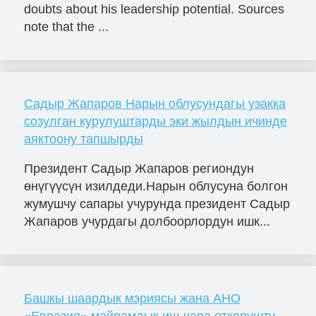
doubts about his leadership potential. Sources
note that the ...
Садыр Жапаров Нарын облусундагы узакка
созулган курулуштарды эки жылдын ичинде
аяктоону тапшырды
Президент Садыр Жапаров региондун
өнүгүүсүн изилдеди.Нарын облусуна болгон
жумушчу сапары учурунда президент Садыр
Жапаров учурдагы долбоорлордун ишк...
Башкы шаардык мэриясы жана АНО