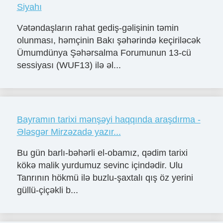
Siyahı
Vətəndaşların rahat gediş-gəlişinin təmin
olunması, həmçinin Bakı şəhərində keçiriləcək
Ümumdünya Şəhərsalma Forumunun 13-cü
sessiyası (WUF13) ilə əl...
Bayramın tarixi mənşəyi haqqında araşdırma -
Ələsgər Mirzəzadə yazır...
Bu gün barlı-bəhərli el-obamız, qədim tarixi
kökə malik yurdumuz sevinc içindədir. Ulu
Tanrının hökmü ilə buzlu-şaxtalı qış öz yerini
güllü-çiçəkli b...