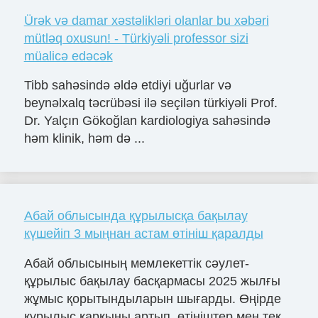
Ürək və damar xəstəlikləri olanlar bu xəbəri
mütləq oxusun! - Türkiyəli professor sizi
müalicə edəcək
Tibb sahəsində əldə etdiyi uğurlar və
beynəlxalq təcrübəsi ilə seçilən türkiyəli Prof.
Dr. Yalçın Gökoğlan kardiologiya sahəsində
həm klinik, həm də ...
Абай облысында құрылысқа бақылау
күшейіп 3 мыңнан астам өтініш қаралды
Абай облысының мемлекеттік сәулет-
құрылыс бақылау басқармасы 2025 жылғы
жұмыс қорытындыларын шығарды. Өңірде
құрылыс қарқыны артып, өтініштер мен тек...