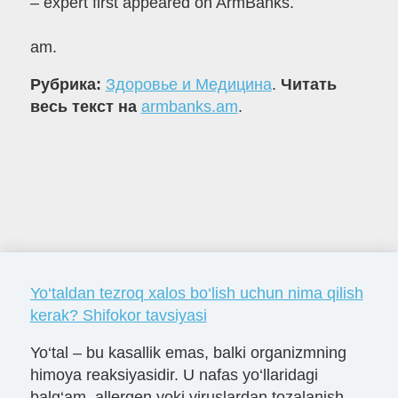
– expert first appeared on ArmBanks.
am.
Рубрика:
Здоровье и Медицина
.
Читать
весь текст на
armbanks.am
.
Yo‘taldan tezroq xalos bo‘lish uchun nima qilish
kerak? Shifokor tavsiyasi
Yo‘tal – bu kasallik emas, balki organizmning
himoya reaksiyasidir. U nafas yo‘llaridagi
balg‘am, allergen yoki viruslardan tozalanish