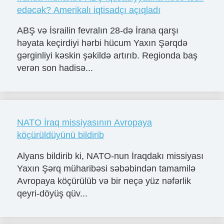
edəcək? Amerikalı iqtisadçı açıqladı
ABŞ və İsrailin fevralın 28-də İrana qarşı
həyata keçirdiyi hərbi hücum Yaxın Şərqdə
gərginliyi kəskin şəkildə artırıb. Regionda baş
verən son hadisə...
NATO İraq missiyasının Avropaya
köçürüldüyünü bildirib
Alyans bildirib ki, NATO-nun İraqdakı missiyası
Yaxın Şərq müharibəsi səbəbindən tamamilə
Avropaya köçürülüb və bir neçə yüz nəfərlik
qeyri-döyüş qüv...