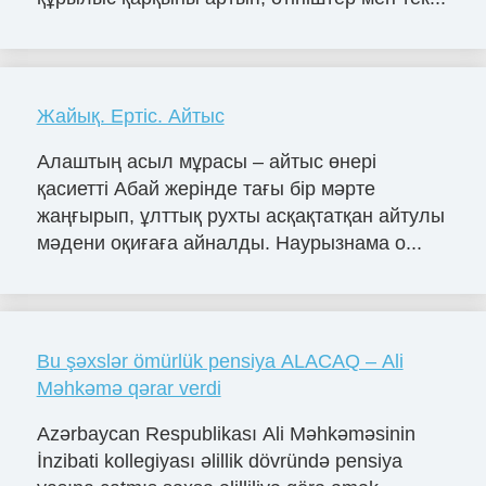
Жайық. Ертіс. Айтыс
Алаштың асыл мұрасы – айтыс өнері
қасиетті Абай жерінде тағы бір мәрте
жаңғырып, ұлттық рухты асқақтатқан айтулы
мәдени оқиғаға айналды. Наурызнама о...
Bu şəxslər ömürlük pensiya ALACAQ – Ali
Məhkəmə qərar verdi
Azərbaycan Respublikası Ali Məhkəməsinin
İnzibati kollegiyası əlillik dövründə pensiya