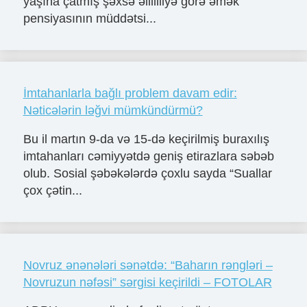
yaşına çatmış şəxsə əlilliliyə görə əmək
pensiyasının müddətsi...
İmtahanlarla bağlı problem davam edir:
Nəticələrin ləğvi mümkündürmü?
Bu il martın 9-da və 15-də keçirilmiş buraxılış
imtahanları cəmiyyətdə geniş etirazlara səbəb
olub. Sosial şəbəkələrdə çoxlu sayda “Suallar
çox çətin...
Novruz ənənələri sənətdə: “Baharın rəngləri –
Novruzun nəfəsi” sərgisi keçirildi – FOTOLAR