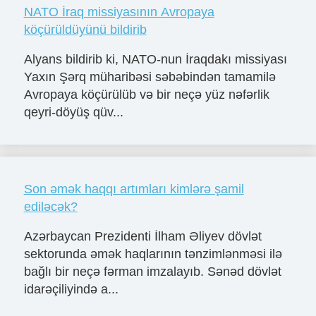
NATO İraq missiyasının Avropaya
köçürüldüyünü bildirib
Alyans bildirib ki, NATO-nun İraqdakı missiyası
Yaxın Şərq müharibəsi səbəbindən tamamilə
Avropaya köçürülüb və bir neçə yüz nəfərlik
qeyri-döyüş qüv...
Son əmək haqqı artımları kimlərə şamil
ediləcək?
Azərbaycan Prezidenti İlham Əliyev dövlət
sektorunda əmək haqlarının tənzimlənməsi ilə
bağlı bir neçə fərman imzalayıb. Sənəd dövlət
idarəçiliyində a...