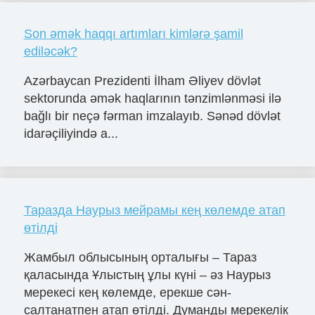
Son əmək haqqı artımları kimlərə şamil
ediləcək?
Azərbaycan Prezidenti İlham Əliyev dövlət
sektorunda əmək haqlarının tənzimlənməsi ilə
bağlı bir neçə fərman imzalayıb. Sənəd dövlət
idarəçiliyində a...
Таразда Наурыз мейрамы кең көлемде атап
өтілді
Жамбыл облысының орталығы – Тараз
қаласында Ұлыстың ұлы күні – әз Наурыз
мерекесі кең көлемде, ерекше сән-
салтанатпен атап өтілді. Думанды мерекелік