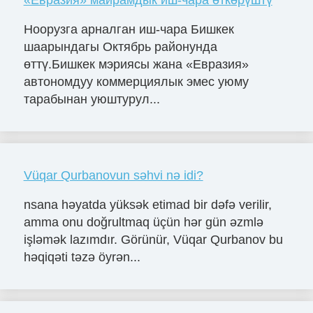
«Евразия» майрамдык иш-чара өткөрүштү
Ноорузга арналган иш-чара Бишкек
шаарындагы Октябрь районунда
өттү.Бишкек мэриясы жана «Евразия»
автономдуу коммерциялык эмес уюму
тарабынан уюштурул...
Vüqar Qurbanovun səhvi nə idi?
nsana həyatda yüksək etimad bir dəfə verilir,
amma onu doğrultmaq üçün hər gün əzmlə
işləmək lazımdır. Görünür, Vüqar Qurbanov bu
həqiqəti təzə öyrən...