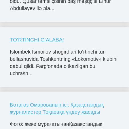
oldu. Qusar təmsilçisinin baş məşqçisi Elnur
Abdullayev ilə əla...
TO‘RTINCHI G‘ALABA!
Islombek Ismoilov shogirdlari to‘rtinchi tur
bellashuvida Toshkentning «Lokomotiv» klubini
qabul qildi. Farg‘onada o‘tkazilgan bu
uchrash...
Ботагөз Омарованың ісі: Қазақстандық
журналистер Тоқаевқа үндеу жасады
Фото: жеке мұрағатынанҚазақстандық