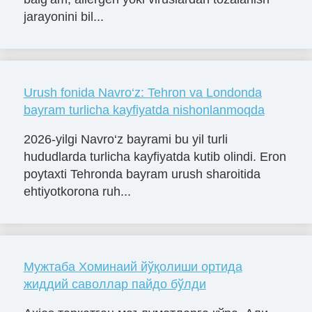
jarayonini bil...
Urush fonida Navro‘z: Tehron va Londonda
bayram turlicha kayfiyatda nishonlanmoqda
2026-yilgi Navro‘z bayrami bu yil turli
hududlarda turlicha kayfiyatda kutib olindi. Eron
poytaxti Tehronda bayram urush sharoitida
ehtiyotkorona ruh...
Мужтаба Хоминаий йўқолиши ортида
жиддий саволлар пайдо бўлди