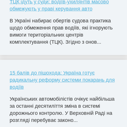
ТЦК ідуть у суди: водіїв-ухилянтів масово
обмежують у праві керування авто
В Україні набирає обертів судова практика
щодо обмеження прав водіїв, які ігнорують
вимоги територіальних центрів
комплектування (ТЦК). Згідно з онов...
15 балів до пішохода: Україна готує
радикальну реформу системи покарань для
водіїв
Українських автомобілістів очікує найбільша
за останні десятиліття зміна в системі
дорожнього контролю. У Верховній Раді на
розгляді перебуває законо...