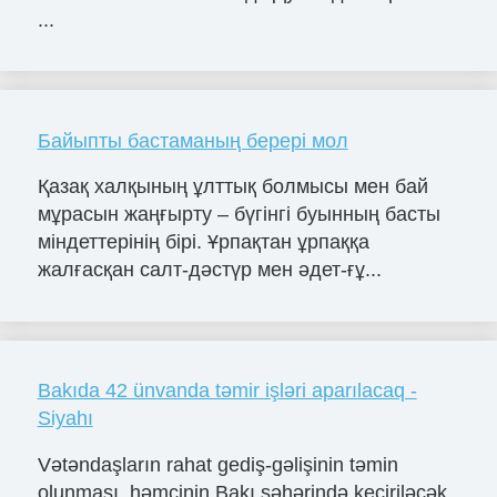
...
Байыпты бастаманың берері мол
Қазақ халқының ұлттық болмысы мен бай
мұрасын жаңғырту – бүгінгі буынның басты
міндеттерінің бірі. Ұрпақтан ұрпаққа
жалғасқан салт-дәстүр мен әдет-ғұ...
Bakıda 42 ünvanda təmir işləri aparılacaq -
Siyahı
Vətəndaşların rahat gediş-gəlişinin təmin
olunması, həmçinin Bakı şəhərində keçiriləcək