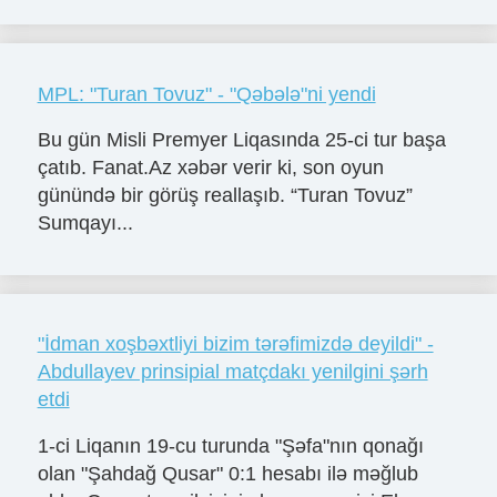
MPL: "Turan Tovuz" - "Qəbələ"ni yendi
Bu gün Misli Premyer Liqasında 25-ci tur başa
çatıb. Fanat.Az xəbər verir ki, son oyun
günündə bir görüş reallaşıb. “Turan Tovuz”
Sumqayı...
"İdman xoşbəxtliyi bizim tərəfimizdə deyildi" -
Abdullayev prinsipial matçdakı yenilgini şərh
etdi
1-ci Liqanın 19-cu turunda "Şəfa"nın qonağı
olan "Şahdağ Qusar" 0:1 hesabı ilə məğlub