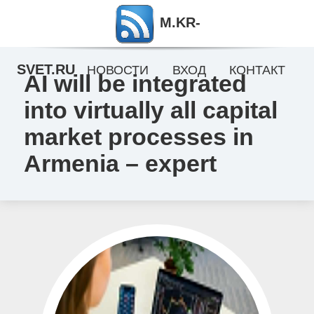
M.KR-
SVET.RU
НОВОСТИ
ВХОД
КОНТАКТ
AI will be integrated
into virtually all capital
market processes in
Armenia – expert