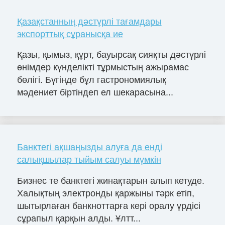
Қазақстанның дәстүрлі тағамдары
экспорттық сұранысқа ие
Қазы, қымыз, құрт, бауырсақ сияқты дәстүрлі
өнімдер күнделікті тұрмыстың ажырамас
бөлігі. Бүгінде бұл гастрономиялық
мәдениет біртіндеп ел шекарасына...
Банктегі ақшаңызды алуға да енді
салықшылар тыйым салуы мүмкін
Бизнес те банктегі жинақтарын алып кетуде.
Халықтың электронды қаржыны тәрк етіп,
шытырлаған банкноттарға кері оралу үрдісі
сұрапыл қарқын алды. Ұлтт...