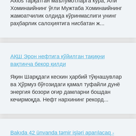
Axios тарқатган маълумотларга кўра, Али
Хоминаийнинг ўғли Мужтаба Хоминаийнинг
жамоатчилик олдида кўринмаслиги унинг
раҳбарлик салоҳиятига нисбатан ж...
АҚШ Эрон нефтига қўйилган тақиқни
вақтинча бекор қилди
Яқин Шарқдаги кескин ҳарбий тўқнашувлар
ва Ҳўрмуз бўғозидаги қамал туфайли дунё
энергия бозори оғир дамларни бошдан
кечирмоқда. Нефт нархининг рекорд...
Bakıda 42 ünvanda təmir işləri aparılacaq -