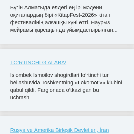
Бүгін Алматыда елдегі ең ірі мәдени
оқиғалардың бірі «KitapFest-2026» кітап
фестивалінің алғашқы күні өтті. Наурыз
мейрамы қарсаңында ұйымдастырылған...
TO‘RTINCHI G‘ALABA!
Islombek Ismoilov shogirdlari to‘rtinchi tur
bellashuvida Toshkentning «Lokomotiv» klubini
qabul qildi. Farg‘onada o‘tkazilgan bu
uchrash...
Rusya ve Amerika Birleşik Devletleri, İran