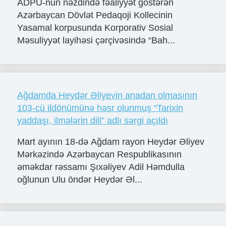
ADPU-nun nəzdində fəaliyyət göstərən
Azərbaycan Dövlət Pedaqoji Kollecinin
Yasamal korpusunda Korporativ Sosial
Məsuliyyət layihəsi çərçivəsində “Bah...
Ağdamda Heydər Əliyevin anadan olmasının
103-cü ildönümünə həsr olunmuş “Tarixin
yaddaşı, ilmələrin dili” adlı sərgi açıldı
Mart ayının 18-də Ağdam rayon Heydər Əliyev
Mərkəzində Azərbaycan Respublikasının
əməkdar rəssamı Şıxəliyev Adil Həmdulla
oğlunun Ulu öndər Heydər Əl...