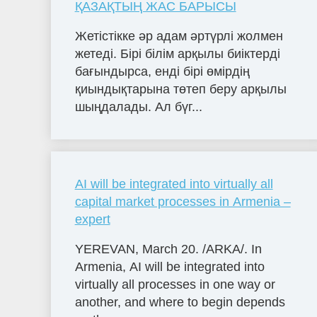
ҚАЗАҚТЫҢ ЖАС БАРЫСЫ
Жетістікке әр адам әртүрлі жолмен
жетеді. Бірі білім арқылы биіктерді
бағындырса, енді бірі өмірдің
қиындықтарына төтеп беру арқылы
шыңдалады. Ал бүг...
AI will be integrated into virtually all
capital market processes in Armenia –
expert
YEREVAN, March 20. /ARKA/. In
Armenia, AI will be integrated into
virtually all processes in one way or
another, and where to begin depends