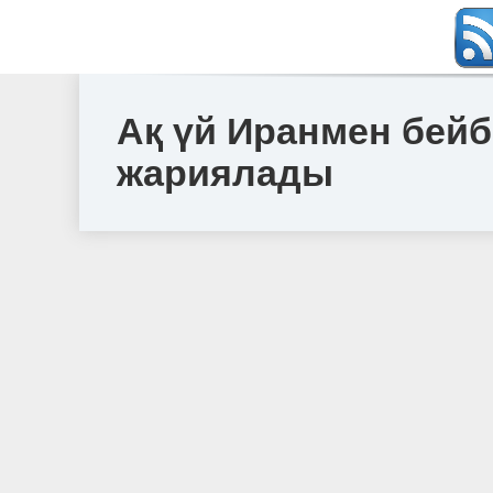
Ақ үй Иранмен бейб
жариялады