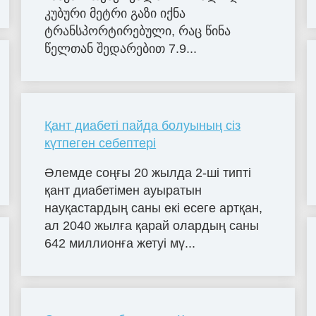
კუბური მეტრი გაზი იქნა
ტრანსპორტირებული, რაც წინა
წელთან შედარებით 7.9...
Қант диабеті пайда болуының сіз
күтпеген себептері
Әлемде соңғы 20 жылда 2-ші типті
қант диабетімен ауыратын
науқастардың саны екі есеге артқан,
ал 2040 жылға қарай олардың саны
642 миллионға жетуі мү...