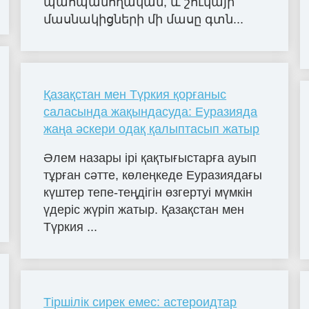
պահպանողական, և շուկայի
մասնակիցների մի մասը գտն...
Қазақстан мен Түркия қорғаныс
саласында жақындасуда: Еуразияда
жаңа әскери одақ қалыптасып жатыр
Әлем назары ірі қақтығыстарға ауып
тұрған сәтте, көлеңкеде Еуразиядағы
күштер тепе-теңдігін өзгертуі мүмкін
үдеріс жүріп жатыр. Қазақстан мен
Түркия ...
Тіршілік сирек емес: астероидтар