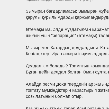
Зымыран бағдарламасы: Зымыран жүйелер
қарулы құрылымдарды қаржыландырудан 
Өтемақы ма, әлде мұздатылған қаражат п
шығын үшін "репарация" (өтемақы) талап
Мысыр мен Катардың делдалдығы: Катар 
Кепілдіктер: Иран әскери іс-қимылдарды
Делдал кім болады? Трамптың командас
Бұған дейін делдал болған Оман сұлта
Алайда ресми Доха "перденің ар жағын
тоқтату мүмкіндіктерін қарастырып жат
созылатынын болжап отыр.
Қазіргі уақытта екі тарап Ұлыбритания,