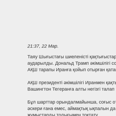
21:37, 22 Мар.
Таяу Шығыстағы шиеленісті қақтығыста
аударылды. Дональд Трамп әкімшілігі со
АҚШ тарапы Иранға қойып отырған қата
АҚШ президенті әкімшілігі Иранмен қақ
Вашингтон Тегеранға алты негізгі талап
Бұл шарттар орындалмайынша, соғыс о
әскери ғана емес, аймақтық ықпалын да
жұмыстарды толығымен тоқтату.