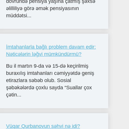
dövründə pensiya yaşına çatmış şəxsə
əlilliliyə görə əmək pensiyasının
müddətsi...
İmtahanlarla bağlı problem davam edir:
Nəticələrin ləğvi mümkündürmü?
Bu il martın 9-da və 15-də keçirilmiş
buraxılış imtahanları cəmiyyətdə geniş
etirazlara səbəb olub. Sosial
şəbəkələrdə çoxlu sayda “Suallar çox
çətin...
Vüqar Qurbanovun səhvi nə idi?