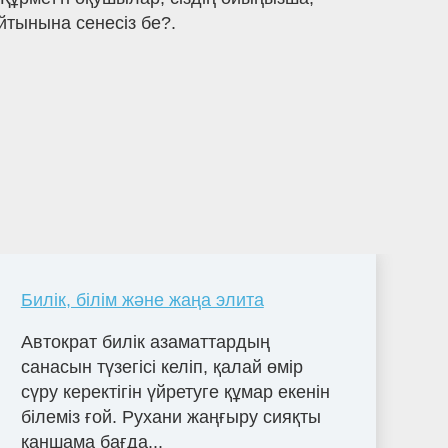
тынына сенесіз бе?.
Билік, білім және жаңа элита
Автократ билік азаматтардың
санасын түзегісі келіп, қалай өмір
сүру керектігін үйретуге құмар екенін
білеміз ғой. Рухани жаңғыру сияқты
қаншама бағда...