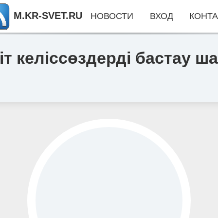
M.KR-SVET.RU
НОВОСТИ
ВХОД
КОНТА
іт келіссөздерді бастау ш