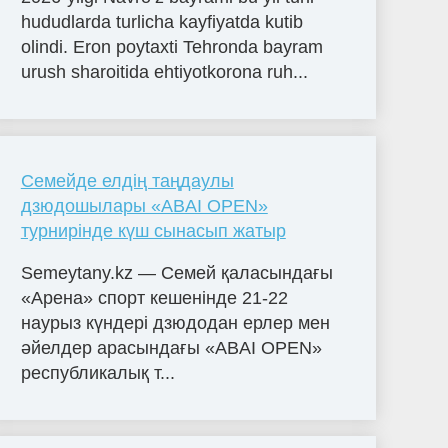
hududlarda turlicha kayfiyatda kutib
olindi. Eron poytaxti Tehronda bayram
urush sharoitida ehtiyotkorona ruh...
Семейде елдің таңдаулы
дзюдошылары «ABAI OPEN»
турнирінде күш сынасып жатыр
Semeytany.kz — Семей қаласындағы
«Арена» спорт кешенінде 21-22
наурыз күндері дзюдодан ерлер мен
әйелдер арасындағы «ABAI OPEN»
республикалық т...