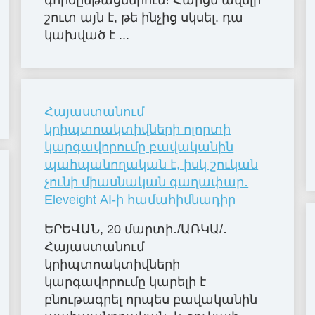
գործընթացներում։ Հարցն ավելի
շուտ այն է, թե ինչից սկսել. դա
կախված է ...
Հայաստանում
կրիպտոակտիվների ոլորտի
կարգավորումը բավականին
պահպանողական է, իսկ շուկան
չունի միասնական գաղափար․
Eleveight AI-ի համահիմնադիր
ԵՐԵՎԱՆ, 20 մարտի․/ԱՌԿԱ/․
Հայաստանում
կրիպտոակտիվների
կարգավորումը կարելի է
բնութագրել որպես բավականին