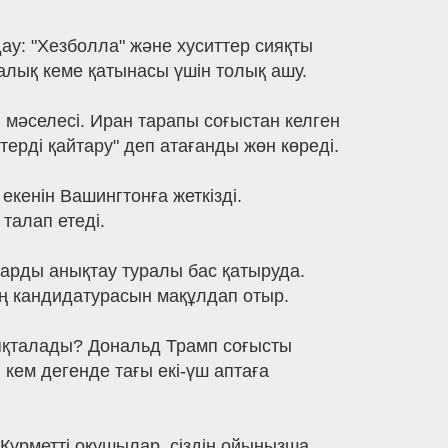
ау: "Хезболла" және хуситтер сияқты
лық кеме қатынасы үшін толық ашу.
ы мәселесі. Иран тарапы соғыстан келген
ерді қайтару" деп атағанды жөн көреді.
кенін Вашингтонға жеткізді.
талап етеді.
арды анықтау туралы бас қатыруда.
ың кандидатурасын мақұлдап отыр.
аяқталады? Дональд Трамп соғысты
кем дегенде тағы екі-үш аптаға
Құрметті оқушылар, сіздің ойыңызша,