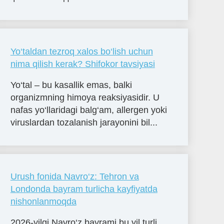
Yo‘taldan tezroq xalos bo‘lish uchun
nima qilish kerak? Shifokor tavsiyasi
Yo‘tal – bu kasallik emas, balki
organizmning himoya reaksiyasidir. U
nafas yo‘llaridagi balg‘am, allergen yoki
viruslardan tozalanish jarayonini bil...
Urush fonida Navro‘z: Tehron va
Londonda bayram turlicha kayfiyatda
nishonlanmoqda
2026-yilgi Navro‘z bayrami bu yil turli