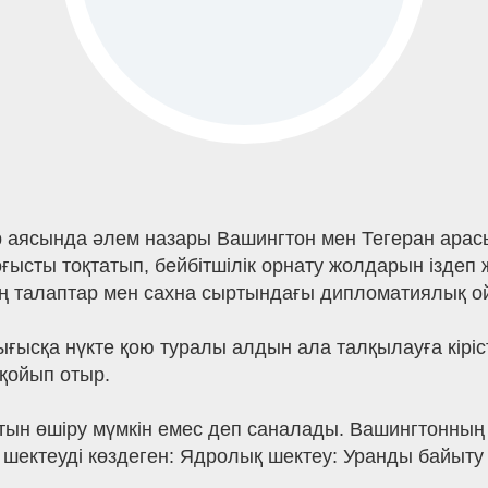
р аясында әлем назары Вашингтон мен Тегеран арас
ғысты тоқтатып, бейбітшілік орнату жолдарын іздеп
ң талаптар мен сахна сыртындағы дипломатиялық о
тығысқа нүкте қою туралы алдын ала талқылауға кірі
 қойып отыр.
тын өшіру мүмкін емес деп саналады. Вашингтонның
 шектеуді көздеген: Ядролық шектеу: Уранды байыт