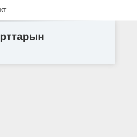
КТ
арттарын