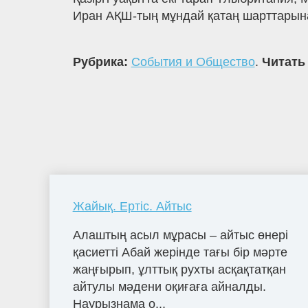
Иран АҚШ-тың мұндай қатаң шарттарына
Рубрика:
События и Общество
.
Читать
Жайық. Ертіс. Айтыс
Алаштың асыл мұрасы – айтыс өнері
қасиетті Абай жерінде тағы бір мәрте
жаңғырып, ұлттық рухты асқақтатқан
айтулы мәдени оқиғаға айналды.
Наурызнама о...