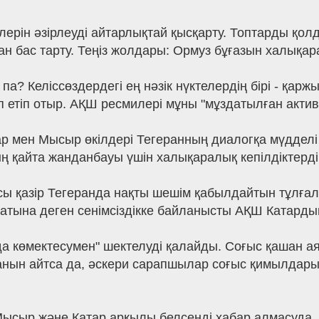
ін әзірлеуді айтарлықтай қысқарту. Топтарды қолд
бас тарту. Теңіз жолдары: Ормуз бұғазын халықара
а? Келіссөздердегі ең нәзік нүктелердің бірі - қарж
 етіп отыр. АҚШ ресмилері мұны "мұздатылған активт
мен Мысыр өкілдері Тегеранның диалогқа мүдделі е
ң қайта жанданбауы үшін халықаралық кепілдіктерді 
ы қазір Тегеранда нақты шешім қабылдайтын тұлғал
натына деген сенімсіздікке байланысты АҚШ Катард
да көмектесумен" шектелуді қалайды. Соғыс қашан 
қанын айтса да, әскери сарапшылар соғыс қимылдары 
 Мысыр және Катар арқылы белсенді хабар алмасуда. 