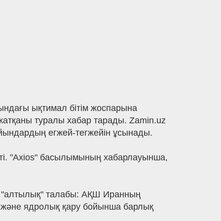
ындағы ықтимал бітім жоспарына
 жатқаны туралы хабар тарады. Zamin.uz
йындардың егжей-тегжейін ұсынады.
сті. "Axios" басылымының хабарлауынша,
 "алтылық" талабы: АҚШ Иранның
у және ядролық қару бойынша барлық