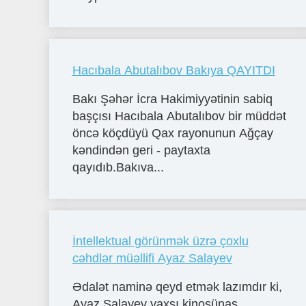
Hacıbala Abutalıbov Bakıya QAYITDI
Bakı Şəhər İcra Hakimiyyətinin sabiq
başçısı Hacıbala Abutalıbov bir müddət
öncə köçdüyü Qax rayonunun Ağçay
kəndindən geri - paytaxta
qayıdıb.Bakıva...
İntellektual görünmək üzrə çoxlu
cəhdlər müəllifi Ayaz Salayev
Ədalət naminə qeyd etmək lazımdır ki,
Ayaz Salayev yaxşı kinoşünas,