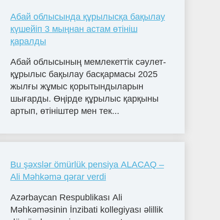
Абай облысында құрылысқа бақылау
күшейіп 3 мыңнан астам өтініш
қаралды
Абай облысының мемлекеттік сәулет-
құрылыс бақылау басқармасы 2025
жылғы жұмыс қорытындыларын
шығарды. Өңірде құрылыс қарқыны
артып, өтініштер мен тек...
Bu şəxslər ömürlük pensiya ALACAQ –
Ali Məhkəmə qərar verdi
Azərbaycan Respublikası Ali
Məhkəməsinin İnzibati kollegiyası əlillik