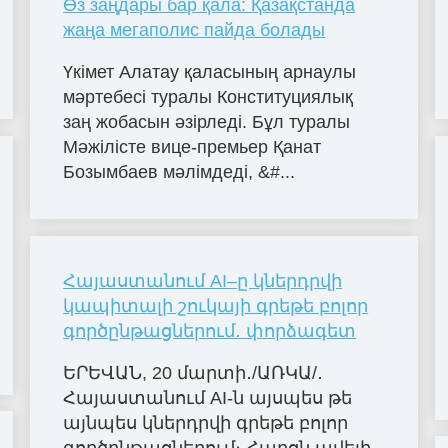
Өз заңдары бар қала: Қазақстанда
жаңа мегаполис пайда болады
Үкімет Алатау қаласының арнаулы
мәртебесі туралы Конституциялық
заң жобасын әзірледі. Бұл туралы
Мәжілісте вице-премьер Қанат
Бозымбаев мәлімдеді, &#...
Հայաստանում AI–ը կներդրվի
կապիտալի շուկայի գրեթե բոլոր
գործընթացներում․ փորձագետ
ԵՐԵՎԱՆ, 20 մարտի․/ԱՌԿԱ/․
Հայաստանում AI-ն այսպես թե
այնպես կներդրվի գրեթե բոլոր