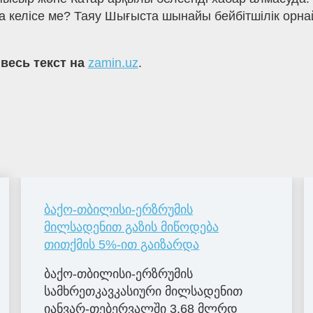
 келісе ме? Таяу Шығыста шынайы бейбітшілік орнай
 весь текст на
zamin.uz
.
ბაქო-თბილისი-ერზრუმის
მილსადენით გაზის მიწოდება
თითქმის 5%-ით გაიზარდა
ბაქო-თბილისი-ერზრუმის
სამხრეთკავკასიური მილსადენით
იანვარ-თებერვალში 3.68 მლრდ