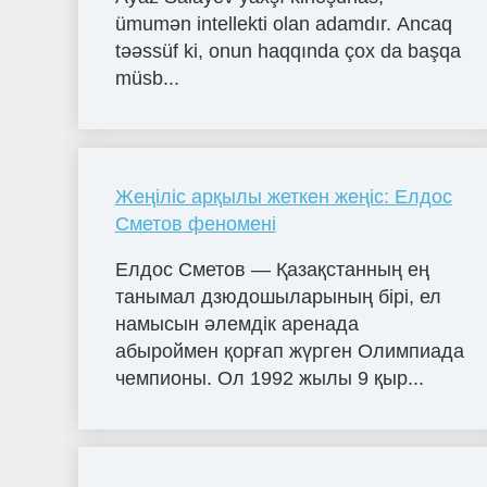
ümumən intellekti olan adamdır. Ancaq
təəssüf ki, onun haqqında çox da başqa
müsb...
Жеңіліс арқылы жеткен жеңіс: Елдос
Сметов феномені
Елдос Сметов — Қазақстанның ең
танымал дзюдошыларының бірі, ел
намысын әлемдік аренада
абыроймен қорғап жүрген Олимпиада
чемпионы. Ол 1992 жылы 9 қыр...