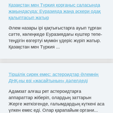
Қазақстан мен Түркия қорғаныс саласында
жақындасуда: Еуразияда жаңа әскери одақ
қалыптасып жатыр
Әлем назары ірі қақтығыстарға ауып тұрған
сәтте, көлеңкеде Еуразиядағы күштер тепе-
теңдігін өзгертуі мүмкін үдеріс жүріп жатыр.
Қазақстан мен Түркия ...
Тіршілік сирек емес: астероидтар Әлемнің
ДНҚ-ны өзі «жасайтынын» дәлелдеді
Адамзат алғаш рет астероидтарға
аппараттар жіберіп, олардың заттарын
Жерге жеткізгенде, ғалымдардың күткені аса
үлкен емес еді. Олар қарапайым органи...