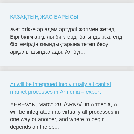
ҚАЗАҚТЫҢ ЖАС БАРЫСЫ
Жетістікке әр адам әртүрлі жолмен жетеді.
Бірі білім арқылы биіктерді бағындырса, енді
бірі өмірдің қиындықтарына төтеп беру
арқылы шыңдалады. Ал бүг...
AI will be integrated into virtually all capital
market processes in Armenia – expert
YEREVAN, March 20. /ARKA/. In Armenia, AI
will be integrated into virtually all processes in
one way or another, and where to begin
depends on the sp...