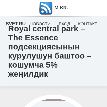
M.KR-
SVET.RU
НОВОСТИ
ВХОД
КОНТАКТ
Royal central park –
The Essence
подсекциясынын
курулушун баштоо –
кошумча 5%
жеңилдик