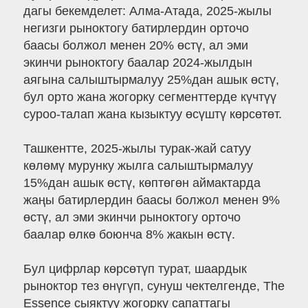
дагы бекемделет: Алма-Атада, 2025-жылы
негизги рыноктогу батирлердин орточо
баасы болжол менен 20% өстү, ал эми
экинчи рыноктогу баалар 2024-жылдын
аягына салыштырмалуу 25%дан ашык өстү,
бул орто жана жогорку сегменттерде күчтүү
суроо-талап жана кызыктуу өсүштү көрсөтөт.
Ташкентте, 2025-жылы турак-жай сатуу
көлөмү мурунку жылга салыштырмалуу
15%дан ашык өстү, көптөгөн аймактарда
жаңы батирлердин баасы болжол менен 9%
өстү, ал эми экинчи рыноктогу орточо
баалар өлкө боюнча 8% жакын өстү.
Бул цифрлар көрсөтүп турат, шаардык
рыноктор тез өнүгүп, сунуш чектелгенде, The
Essence сыяктуу жогорку сапаттагы