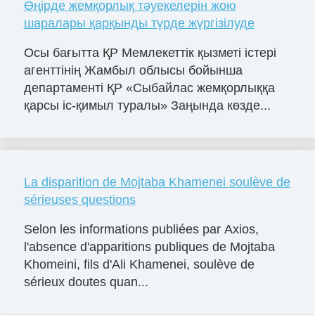
Өңірде жемқорлық тәуекелерін жою
шаралары қарқынды түрде жүргізілуде
Осы бағытта ҚР Мемлекеттік қызметі істері
агенттінің Жамбыл облысы бойынша
департаменті ҚР «Сыбайлас жемқорлыққа
қарсы іс-қимыл туралы» Заңында көзде...
La disparition de Mojtaba Khamenei soulève de
sérieuses questions
Selon les informations publiées par Axios,
l'absence d'apparitions publiques de Mojtaba
Khomeini, fils d'Ali Khamenei, soulève de
sérieux doutes quan...