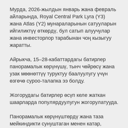
Мурда, 2026-жылдын январь жана февраль
айларында, Royal Central Park Lyra (Y3)
жана Atlas (Y2) мунараларынын сатууларын
ийгиликтүү өткөрдү, бул сатып алуучулар
жана инвесторлор тарабынан чоң кызыгуу
жаратты.
Айрыкча, 15–28-кабаттардагы батирлер
панорамалык көрүнүшү, тынч чөйрөсү жана
узак мөөнөттүү туруктуу баалуулугу үчүн
өзгөчө суроо-талапка ээ болду.
Жогорудагы батирлер өсүп келе жаткан
шаарларда популярдуулугун жогорулатууда.
Панорамалык көрүнүштөрдү жана таза
мейкиндикти сунуштаган менен катар,