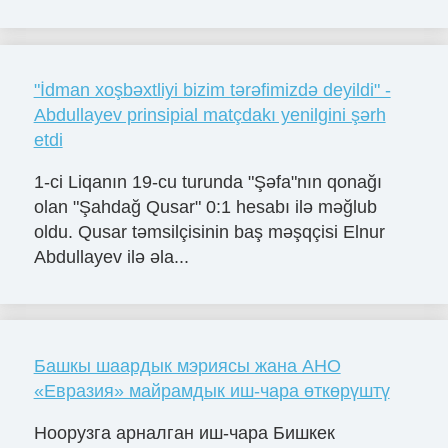
"İdman xoşbəxtliyi bizim tərəfimizdə deyildi" -
Abdullayev prinsipial matçdakı yenilgini şərh
etdi
1-ci Liqanın 19-cu turunda "Şəfa"nın qonağı
olan "Şahdağ Qusar" 0:1 hesabı ilə məğlub
oldu. Qusar təmsilçisinin baş məşqçisi Elnur
Abdullayev ilə əla...
Башкы шаардык мэриясы жана АНО
«Евразия» майрамдык иш-чара өткөрүштү
Ноорузга арналган иш-чара Бишкек