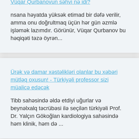
Vüqar Qurbanovun səhvi nə idi?
nsana həyatda yüksək etimad bir dəfə verilir,
amma onu doğrultmaq üçün hər gün əzmlə
işləmək lazımdır. Görünür, Vüqar Qurbanov bu
həqiqəti təzə öyrən...
Ürək və damar xəstəlikləri olanlar bu xəbəri
mütləq oxusun! - Türkiyəli professor sizi
müalicə edəcək
Tibb sahəsində əldə etdiyi uğurlar və
beynəlxalq təcrübəsi ilə seçilən türkiyəli Prof.
Dr. Yalçın Gökoğlan kardiologiya sahəsində
həm klinik, həm də ...