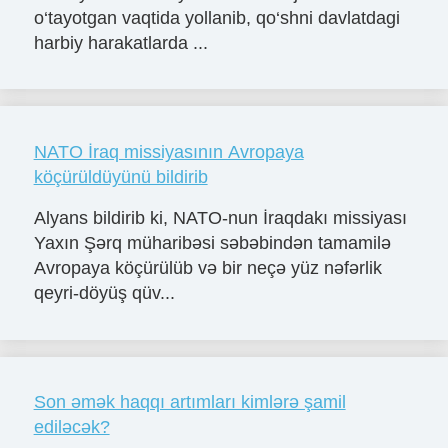
o‘tayotgan vaqtida yollanib, qo‘shni davlatdagi
harbiy harakatlarda ...
NATO İraq missiyasının Avropaya
köçürüldüyünü bildirib
Alyans bildirib ki, NATO-nun İraqdakı missiyası
Yaxın Şərq müharibəsi səbəbindən tamamilə
Avropaya köçürülüb və bir neçə yüz nəfərlik
qeyri-döyüş qüv...
Son əmək haqqı artımları kimlərə şamil
ediləcək?