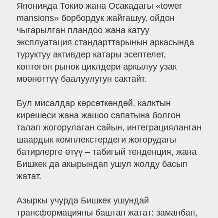
Японияда Токио жана Осакадагы «tower
mansions» борбордук жайгашуу, ойдон
чыгарылган пландоо жана катуу
эксплуатация стандарттарынын аркасында
туруктуу активдер катары эсептелет,
көптөгөн рынок циклдери аркылуу узак
мөөнөттүү баалуулугун сактайт.
Бул мисалдар көрсөткөндөй, калктын
кирешеси жана жашоо сапатына болгон
талап жогорулаган сайын, интеграцияланган
шаардык комплекстердеги жогорудагы
батирлерге өтүү – табигый тенденция, жана
Бишкек да акырындап ушул жолду басып
жатат.
Азыркы учурда Бишкек ушундай
трансформацияны баштап жатат: заманбап,