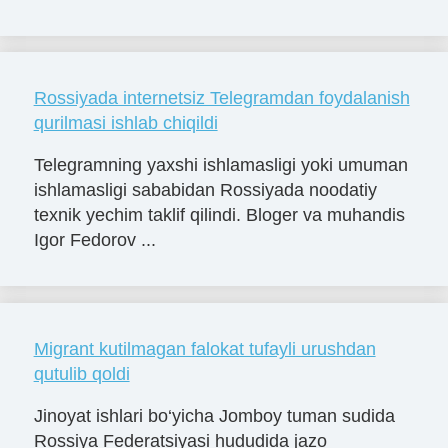
Rossiyada internetsiz Telegramdan foydalanish
qurilmasi ishlab chiqildi
Telegramning yaxshi ishlamasligi yoki umuman
ishlamasligi sababidan Rossiyada noodatiy
texnik yechim taklif qilindi. Bloger va muhandis
Igor Fedorov ...
Migrant kutilmagan falokat tufayli urushdan
qutulib qoldi
Jinoyat ishlari bo‘yicha Jomboy tuman sudida
Rossiya Federatsiyasi hududida jazo