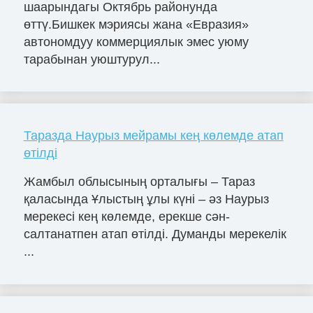
шаарындагы Октябрь районунда
өттү.Бишкек мэриясы жана «Евразия»
автономдуу коммерциялык эмес уюму
тарабынан уюштурул...
Таразда Наурыз мейрамы кең көлемде атап
өтілді
Жамбыл облысының орталығы – Тараз
қаласында Ұлыстың ұлы күні – әз Наурыз
мерекесі кең көлемде, ерекше сән-
салтанатпен атап өтілді. Думанды мерекелік
...