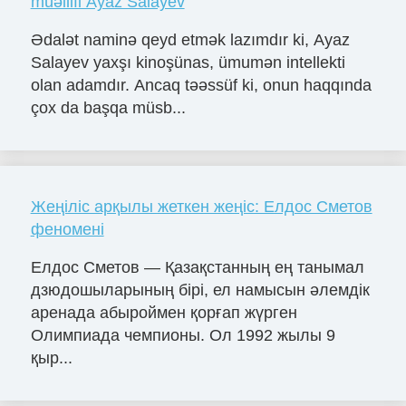
müəllifi Ayaz Salayev
Ədalət naminə qeyd etmək lazımdır ki, Ayaz
Salayev yaxşı kinoşünas, ümumən intellekti
olan adamdır. Ancaq təəssüf ki, onun haqqında
çox da başqa müsb...
Жеңіліс арқылы жеткен жеңіс: Елдос Сметов
феномені
Елдос Сметов — Қазақстанның ең танымал
дзюдошыларының бірі, ел намысын әлемдік
аренада абыроймен қорғап жүрген
Олимпиада чемпионы. Ол 1992 жылы 9
қыр...