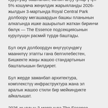
5% кошумча жеңилдик жарыяланды 2026-
жылдын 3-мартында Royal Central Park
долбоору мегашаардын башкы планынын
алкагында ишке ашырылып жаткан биринчи
бөлүк — The Essence подсекциясынын
курулушун расмий түрдө баштады.
Бул окуя долбоордун өнүгүүсүндөгү
маанилүү этапты гана белгилебестен,
Бишкекте жаңы жашоо стандартынын
башталышын билдирет.
Бул жерде заманбап архитектура,
комплекстүү инфраструктура жана эл
аралык жашоо стили бир мейкиндикте
айкалышат.