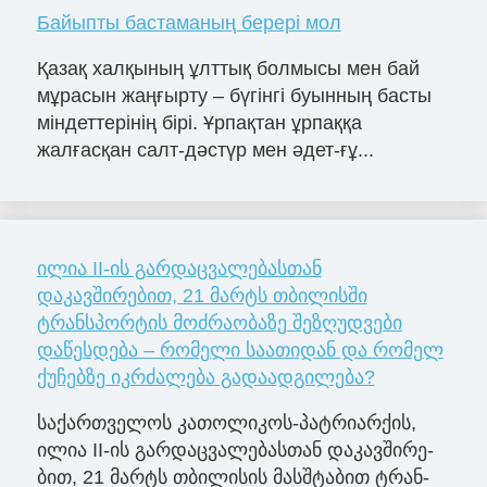
Байыпты бастаманың берері мол
Қазақ халқының ұлттық болмысы мен бай
мұрасын жаңғырту – бүгінгі буынның басты
міндеттерінің бірі. Ұрпақтан ұрпаққа
жалғасқан салт-дәстүр мен әдет-ғұ...
ილია II-ის გარდაცვალებასთან
დაკავშირებით, 21 მარტს თბილისში
ტრანსპორტის მოძრაობაზე შეზღუდვები
დაწესდება – რომელი საათიდან და რომელ
ქუჩებზე იკრძალება გადაადგილება?
სა­ქარ­თვე­ლოს კა­თო­ლი­კოს-პატ­რი­არ­ქის,
ილია II-ის გარ­დაც­ვა­ლე­ბას­თან და­კავ­ში­რე­
ბით, 21 მარტს თბი­ლი­სის მას­შტა­ბით ტრან­