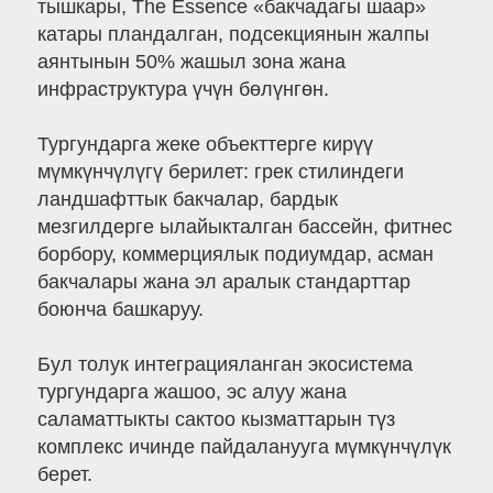
тышкары, The Essence «бакчадагы шаар»
катары пландалган, подсекциянын жалпы
аянтынын 50% жашыл зона жана
инфраструктура үчүн бөлүнгөн.
Тургундарга жеке объекттерге кирүү
мүмкүнчүлүгү берилет: грек стилиндеги
ландшафттык бакчалар, бардык
мезгилдерге ылайыкталган бассейн, фитнес
борбору, коммерциялык подиумдар, асман
бакчалары жана эл аралык стандарттар
боюнча башкаруу.
Бул толук интеграцияланган экосистема
тургундарга жашоо, эс алуу жана
саламаттыкты сактоо кызматтарын түз
комплекс ичинде пайдаланууга мүмкүнчүлүк
берет.