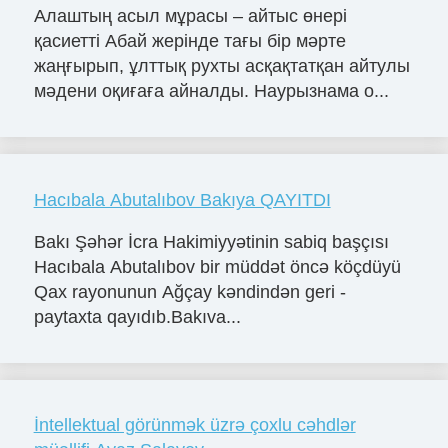
Алаштың асыл мұрасы – айтыс өнері
қасиетті Абай жерінде тағы бір мәрте
жаңғырып, ұлттық рухты асқақтатқан айтулы
мәдени оқиғаға айналды. Наурызнама о...
Hacıbala Abutalıbov Bakıya QAYITDI
Bakı Şəhər İcra Hakimiyyətinin sabiq başçısı
Hacıbala Abutalıbov bir müddət öncə köçdüyü
Qax rayonunun Ağçay kəndindən geri -
paytaxta qayıdıb.Bakıva...
İntellektual görünmək üzrə çoxlu cəhdlər