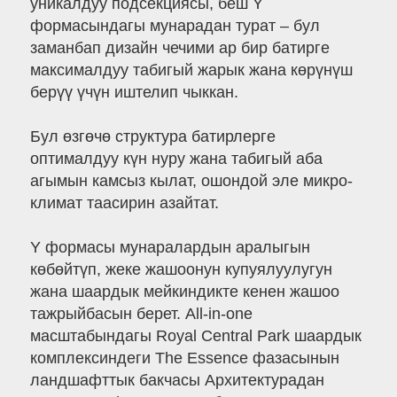
уникалдуу подсекциясы, беш Y
формасындагы мунарадан турат – бул
заманбап дизайн чечими ар бир батирге
максималдуу табигый жарык жана көрүнүш
берүү үчүн иштелип чыккан.
Бул өзгөчө структура батирлерге
оптималдуу күн нуру жана табигый аба
агымын камсыз кылат, ошондой эле микро-
климат таасирин азайтат.
Y формасы мунаралардын аралыгын
көбөйтүп, жеке жашоонун купуялуулугун
жана шаардык мейкиндикте кенен жашоо
тажрыйбасын берет. All-in-one
масштабындагы Royal Central Park шаардык
комплексиндеги The Essence фазасынын
ландшафттык бакчасы Архитектурадан