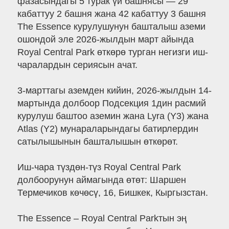
фазасындагы 5 турак үй башнясы — 29
кабаттуу 2 башня жана 42 кабаттуу 3 башня
The Essence курулушунун башталыш аземи
ошондой эле 2026-жылдын март айында
Royal Central Park өткөрө турган негизги иш-
чаралардын сериясын ачат.
3-марттагы аземден кийин, 2026-жылдын 14-
мартында долбоор Подсекция 1дин расмий
курулуш баштоо аземин жана Lyra (Y3) жана
Atlas (Y2) мунараларындагы батирлердин
сатылышынын башталышын өткөрөт.
Иш-чара түздөн-түз Royal Central Park
долбоорунун аймагында өтөт: Шаршен
Термечиков көчөсү, 16, Бишкек, Кыргызстан.
The Essence – Royal Central Parkтын эң