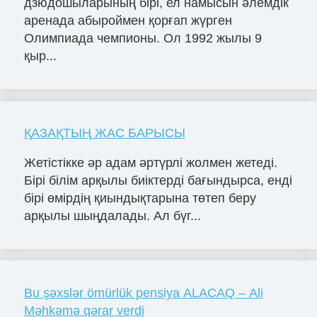
дзюдошыларының бірі, ел намысын әлемдік
аренада абыроймен қорғап жүрген
Олимпиада чемпионы. Ол 1992 жылы 9
қыр...
ҚАЗАҚТЫҢ ЖАС БАРЫСЫ
Жетістікке әр адам әртүрлі жолмен жетеді.
Бірі білім арқылы биіктерді бағындырса, енді
бірі өмірдің қиындықтарына төтеп беру
арқылы шыңдалады. Ал бүг...
Bu şəxslər ömürlük pensiya ALACAQ – Ali
Məhkəmə qərar verdi