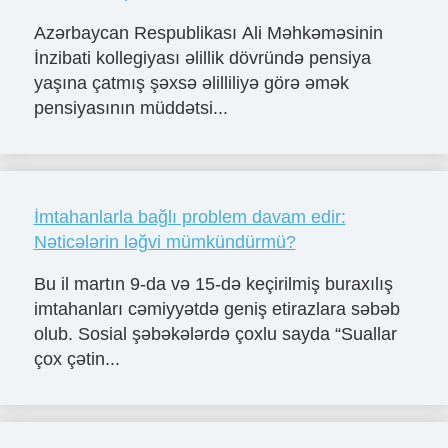
Azərbaycan Respublikası Ali Məhkəməsinin
İnzibati kollegiyası əlillik dövründə pensiya
yaşına çatmış şəxsə əlilliliyə görə əmək
pensiyasının müddətsi...
İmtahanlarla bağlı problem davam edir:
Nəticələrin ləğvi mümkündürmü?
Bu il martın 9-da və 15-də keçirilmiş buraxılış
imtahanları cəmiyyətdə geniş etirazlara səbəb
olub. Sosial şəbəkələrdə çoxlu sayda “Suallar
çox çətin...