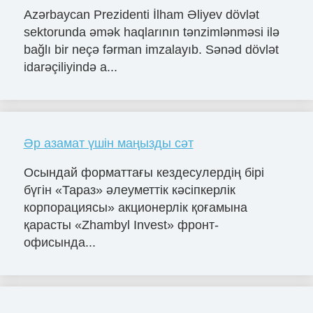
Azərbaycan Prezidenti İlham Əliyev dövlət
sektorunda əmək haqlarının tənzimlənməsi ilə
bağlı bir neçə fərman imzalayıb. Sənəd dövlət
idarəçiliyində a...
Әр азамат үшін маңызды сәт
Осындай форматтағы кездесулердің бірі
бүгін «Тараз» әлеуметтік кәсіпкерлік
корпорациясы» акционерлік қоғамына
қарасты «Zhambyl Invest» фронт-
офисында...