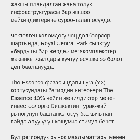
жакшы пландалган жана толук
инфраструктурасы бар жашоо
мейкиндиктерине суроо-талап өсүүдө.
Чектелген көлөмдөгү чоң долбоорлор
шартында, Royal Central Park сыяктуу
«бардыгы бир жерде» мегакомплекстер
жакынкы жылдары күчтүү өсүшкө ээ болот
деп бааланууда.
The Essence фазасындагы Lyra (Y3)
корпусундагы батирдин интерьери The
Essence 13% чейин жеңилдиктер менен
инвесторлорго Бишкектин турак-жай
рыногунун баштапкы өсүү баскычынан
пайда алуу үчүн кошумча стимул берет.
Бул региондук рынок маалыматтары менен