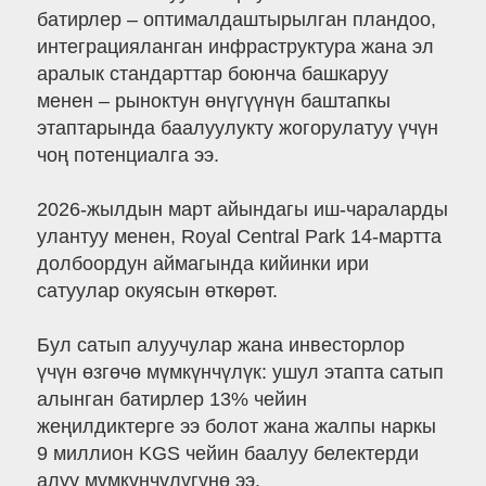
батирлер – оптималдаштырылган пландоо,
интеграцияланган инфраструктура жана эл
аралык стандарттар боюнча башкаруу
менен – рыноктун өнүгүүнүн баштапкы
этаптарында баалуулукту жогорулатуу үчүн
чоң потенциалга ээ.
2026-жылдын март айындагы иш-чараларды
улантуу менен, Royal Central Park 14-мартта
долбоордун аймагында кийинки ири
сатуулар окуясын өткөрөт.
Бул сатып алуучулар жана инвесторлор
үчүн өзгөчө мүмкүнчүлүк: ушул этапта сатып
алынган батирлер 13% чейин
жеңилдиктерге ээ болот жана жалпы наркы
9 миллион KGS чейин баалуу белектерди
алуу мүмкүнчүлүгүнө ээ.