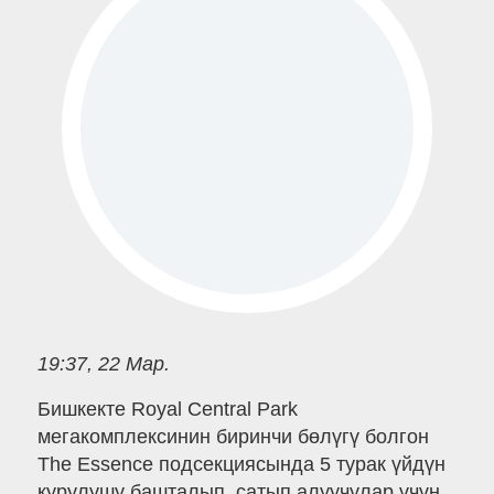
19:37, 22 Мар.
Бишкекте Royal Central Park
мегакомплексинин биринчи бөлүгү болгон
The Essence подсекциясында 5 турак үйдүн
курулушу башталып, сатып алуучулар үчүн