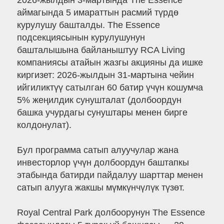
2026-жылдын 3-мартында The Essence
аймагында 5 имараттын расмий түрдө
курулушу башталды. The Essence
подсекциясынын курулушунун
башталышына байланыштуу RCA Living
компаниясы атайын жазгы акцияны да ишке
киргизет: 2026-жылдын 31-мартына чейин
ийгиликтүү сатылган 60 батир үчүн кошумча
5% жеңилдик сунушталат (долбоордун
башка учурдагы сунуштары менен бирге
колдонулат).
Бул программа сатып алуучулар жана
инвесторлор үчүн долбоордун баштапкы
этабында батирди пайдалуу шарттар менен
сатып алууга жакшы мүмкүнчүлүк түзөт.
Royal Central Park долбоорунун The Essence