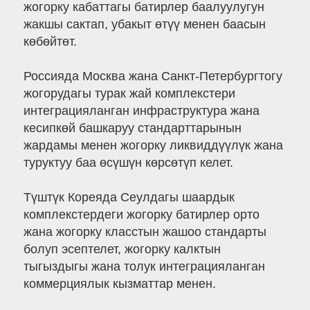
жогорку кабаттагы батирлер баалуулугун
жакшы сактап, убакыт өтүү менен баасын
көбөйтөт.
Россияда Москва жана Санкт-Петербургтогу
жогорудагы турак жай комплекстери
интеграцияланган инфраструктура жана
кесипкөй башкаруу стандарттарынын
жардамы менен жогорку ликвиддүүлүк жана
туруктуу баа өсүшүн көрсөтүп келет.
Түштүк Кореяда Сеулдагы шаардык
комплекстердеги жогорку батирлер орто
жана жогорку класстын жашоо стандарты
болуп эсептелет, жогорку калктын
тыгыздыгы жана толук интеграцияланган
коммерциялык кызматтар менен.