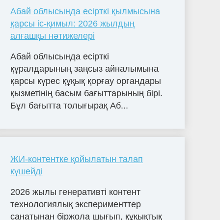
Абай облысында есірткі қылмысына
қарсы іс-қимыл: 2026 жылдың
алғашқы нәтижелері
Абай облысында есірткі
құралдарының заңсыз айналымына
қарсы күрес құқық қорғау органдары
қызметінің басым бағыттарының бірі.
Бұл бағытта толығырақ Аб...
ЖИ-контентке қойылатын талап
күшейді
2026 жылы генеративті контент
технологиялық эксперименттер
санатынан біржола шығып, құқықтық