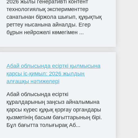
2026 жылы генеративті контент
технологиялық эксперименттер
санатынан біржола шығып, құқықтық
реттеу нысанына айналды. Егер
бұрын нейрожелі көмегімен ...
Абай облысында есірткі қылмысына
қарсы іс-қимыл: 2026 жылдың
алғашқы нәтижелері
Абай облысында есірткі
құралдарының заңсыз айналымына
қарсы күрес құқық қорғау органдары
қызметінің басым бағыттарының бірі.
Бұл бағытта толығырақ Аб...