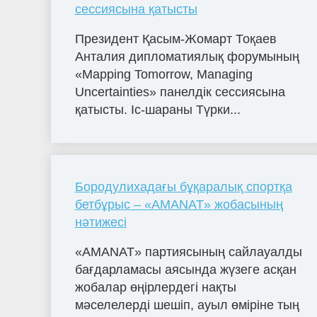
сессиясына қатысты
Президент Қасым-Жомарт Тоқаев
Анталия дипломатиялық форумының
«Mapping Tomorrow, Managing
Uncertainties» панелдік сессиясына
қатысты. Іс-шараны Түрки...
Бородулихадағы бұқаралық спортқа
бетбұрыс – «AMANAT» жобасының
нәтижесі
«AMANAT» партиясының сайлауалды
бағдарламасы аясында жүзеге асқан
жобалар өңірлердегі нақты
мәселелерді шешіп, ауыл өміріне тың