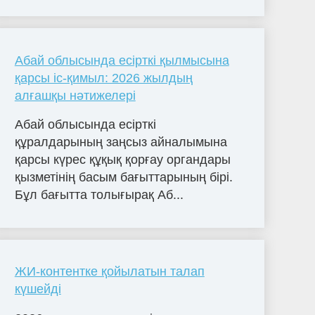
Абай облысында есірткі қылмысына
қарсы іс-қимыл: 2026 жылдың
алғашқы нәтижелері
Абай облысында есірткі
құралдарының заңсыз айналымына
қарсы күрес құқық қорғау органдары
қызметінің басым бағыттарының бірі.
Бұл бағытта толығырақ Аб...
ЖИ-контентке қойылатын талап
күшейді