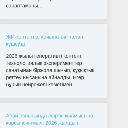
сараптаманы...
ЖИ-контентке қойылатын талап
күшейді
2026 жылы генеративті контент
технологиялық эксперименттер
санатынан біржола шығып, құқықтық
реттеу нысанына айналды. Егер
бұрын нейрожелі көмегімен ...
Абай облысында есірткі қылмысына
қарсы іс-қимыл: 2026 жылдың