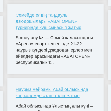
Семейде елдің таңдаулы
дзюдошылары «ABAI OPEN»
турнирінде күш сынасып жатыр
Semeytany.kz — Семей қаласындағы
«Арена» спорт кешенінде 21-22
наурыз күндері дзюдодан ерлер мен
әйелдер арасындағы «ABAI OPEN»
республикалық т...
Наурыз мейрамы Абай облысында
кең көлемде атап өтіліп жатыр
Абай облысында Ұлыстың ұлы күні –