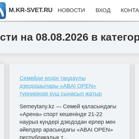
M.KR-SVET.RU
НОВОСТИ
ВХОД
КОНТА
ти на 08.08.2026 в катего
Семейде елдің таңдаулы
дзюдошылары «ABAI OPEN»
турнирінде күш сынасып жатыр
Semeytany.kz — Семей қаласындағы
«Арена» спорт кешенінде 21-22
наурыз күндері дзюдодан ерлер мен
әйелдер арасындағы «ABAI OPEN»
республикалық т...