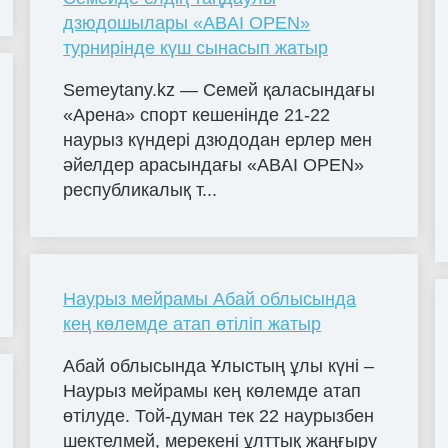
дзюдошылары «ABAI OPEN»
турнирінде күш сынасып жатыр
Semeytany.kz — Семей қаласындағы
«Арена» спорт кешенінде 21-22
наурыз күндері дзюдодан ерлер мен
әйелдер арасындағы «ABAI OPEN»
республикалық т...
Наурыз мейрамы Абай облысында
кең көлемде атап өтіліп жатыр
Абай облысында Ұлыстың ұлы күні –
Наурыз мейрамы кең көлемде атап
өтілуде. Той-думан тек 22 наурызбен
шектелмей, мерекені ұлттық жаңғыру