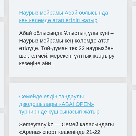
Наурыз мейрамы Абай облысында
кең көлемде атап өтіліп жатыр
Абай облысында Ұлыстың ұлы күні –
Наурыз мейрамы кең көлемде атап
өтілуде. Той-думан тек 22 наурызбен
шектелмей, мерекені ұлттық жаңғыру
кезеңіне айн...
Семейде елдің таңдаулы
дзюдошылары «ABAI OPEN»
турнирінде күш сынасып жатыр
Semeytany.kz — Семей қаласындағы
«Арена» спорт кешенінде 21-22