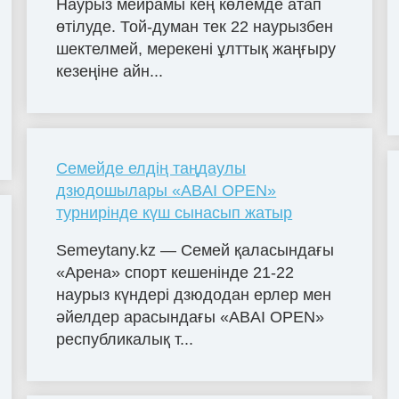
Наурыз мейрамы кең көлемде атап
өтілуде. Той-думан тек 22 наурызбен
шектелмей, мерекені ұлттық жаңғыру
кезеңіне айн...
Семейде елдің таңдаулы
дзюдошылары «ABAI OPEN»
турнирінде күш сынасып жатыр
Semeytany.kz — Семей қаласындағы
«Арена» спорт кешенінде 21-22
наурыз күндері дзюдодан ерлер мен
әйелдер арасындағы «ABAI OPEN»
республикалық т...