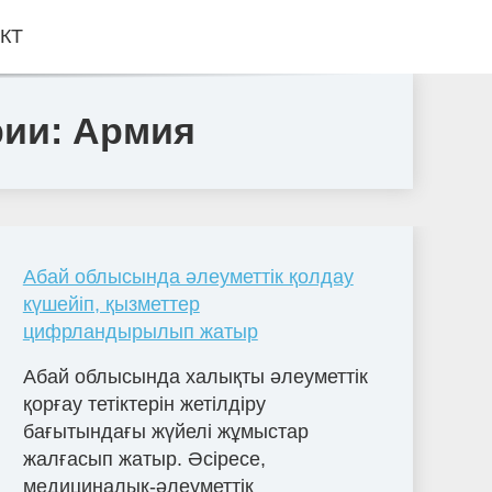
КТ
рии: Армия
Абай облысында әлеуметтік қолдау
күшейіп, қызметтер
цифрландырылып жатыр
Абай облысында халықты әлеуметтік
қорғау тетіктерін жетілдіру
бағытындағы жүйелі жұмыстар
жалғасып жатыр. Әсіресе,
медициналық-әлеуметтік