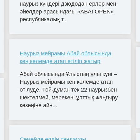
наурыз күндері дзюдодан ерлер мен
әйелдер арасындағы «ABAI OPEN»
республикалық т...
Наурыз мейрамы Абай облысында
кең көлемде атап өтіліп жатыр
Абай облысында Ұлыстың ұлы күні –
Наурыз мейрамы кең көлемде атап
өтілуде. Той-думан тек 22 наурызбен
шектелмей, мерекені ұлттық жаңғыру
кезеңіне айн...
Семейде елдің таңдаулы