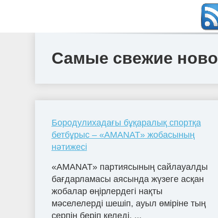
Самые свежие новос
Бородулихадағы бұқаралық спортқа
бетбұрыс – «AMANAT» жобасының
нәтижесі
«AMANAT» партиясының сайлауалды
бағдарламасы аясында жүзеге асқан
жобалар өңірлердегі нақты
мәселелерді шешіп, ауыл өміріне тың
серпін беріп келеді. ...