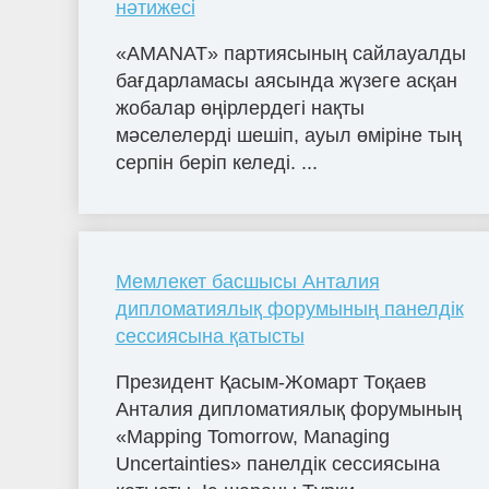
нәтижесі
«AMANAT» партиясының сайлауалды
бағдарламасы аясында жүзеге асқан
жобалар өңірлердегі нақты
мәселелерді шешіп, ауыл өміріне тың
серпін беріп келеді. ...
Мемлекет басшысы Анталия
дипломатиялық форумының панелдік
сессиясына қатысты
Президент Қасым-Жомарт Тоқаев
Анталия дипломатиялық форумының
«Mapping Tomorrow, Managing
Uncertainties» панелдік сессиясына