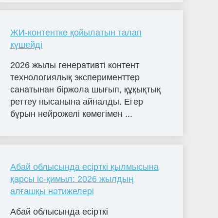
ЖИ-контентке қойылатын талап
күшейді
2026 жылы генеративті контент
технологиялық эксперименттер
санатынан біржола шығып, құқықтық
реттеу нысанына айналды. Егер
бұрын нейрожелі көмегімен ...
Абай облысында есірткі қылмысына
қарсы іс-қимыл: 2026 жылдың
алғашқы нәтижелері
Абай облысында есірткі