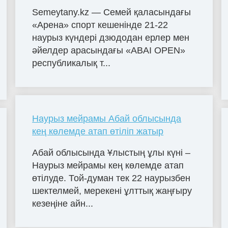
Semeytany.kz — Семей қаласындағы
«Арена» спорт кешенінде 21-22
наурыз күндері дзюдодан ерлер мен
әйелдер арасындағы «ABAI OPEN»
республикалық т...
Наурыз мейрамы Абай облысында
кең көлемде атап өтіліп жатыр
Абай облысында Ұлыстың ұлы күні –
Наурыз мейрамы кең көлемде атап
өтілуде. Той-думан тек 22 наурызбен
шектелмей, мерекені ұлттық жаңғыру
кезеңіне айн...