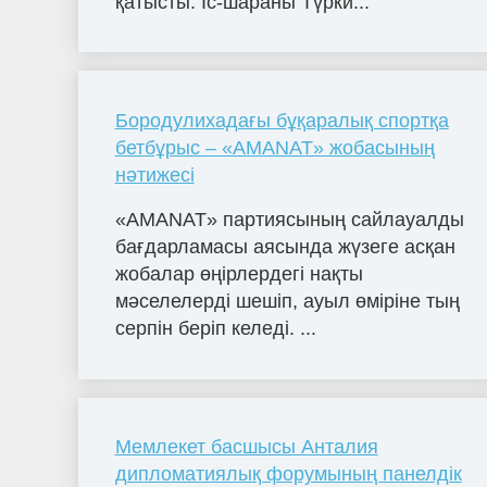
қатысты. Іс-шараны Түрки...
Бородулихадағы бұқаралық спортқа
бетбұрыс – «AMANAT» жобасының
нәтижесі
«AMANAT» партиясының сайлауалды
бағдарламасы аясында жүзеге асқан
жобалар өңірлердегі нақты
мәселелерді шешіп, ауыл өміріне тың
серпін беріп келеді. ...
Мемлекет басшысы Анталия
дипломатиялық форумының панелдік