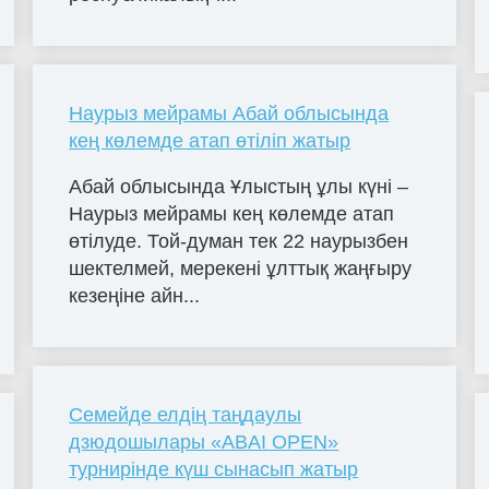
Наурыз мейрамы Абай облысында
кең көлемде атап өтіліп жатыр
Абай облысында Ұлыстың ұлы күні –
Наурыз мейрамы кең көлемде атап
өтілуде. Той-думан тек 22 наурызбен
шектелмей, мерекені ұлттық жаңғыру
кезеңіне айн...
Семейде елдің таңдаулы
дзюдошылары «ABAI OPEN»
турнирінде күш сынасып жатыр